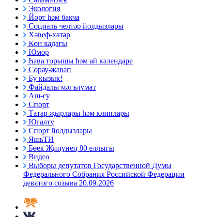
Экология
Йорт һәм бакча
Социаль челтәр йолдызлары
Хәвеф-хәтәр
Көн кадагы
Юмор
Һава торышы һәм ай календаре
Сорау-җавап
Бу кызык!
Файдалы мәгълүмат
Аш-су
Спорт
Татар җырлары һәм клиплары
Югалту
Спорт йолдызлары
ЯшьТИ
Бөек Җиңүнең 80 еллыгы
Видео
Выборы депутатов Государственной Думы
Федерального Собрания Российской Федерации
девятого созыва 20.09.2026