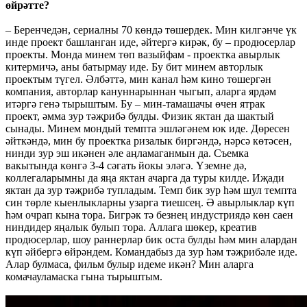
өйрәтте?
– Беренчедән, сериалны 70 көндә төшердек. Мин килгәнче үк
инде проект башланган иде, әйтергә кирәк, бу – продюсерлар
проекты. Монда минем төп вазыйфам - проектка авырлык
китермичә, аны батырмау иде. Бу бит минем авторлык
проектым түгел. Әлбәттә, мин канал һәм кино төшергән
компания, авторлар кануннарыннан чыгып, аларга ярдәм
итәргә генә тырыштым. Бу – мин-тамашачы өчен ятрак
проект, әмма зур тәҗрибә булды. Физик яктан да шактый
сынады. Минем мондый темпта эшләгәнем юк иде. Дөресен
әйткәндә, мин бу проектка ризалык биргәндә, нәрсә көтәсен,
нинди зур эш икәнен әле аңламаганмын да. Съемка
вакытында көнгә 3-4 сәгать йокы эләгә. Үземне дә,
коллегаларымны да яңа яктан ачарга да туры килде. Иҗади
яктан да зур тәҗрибә тупладым. Темп бик зур һәм шул темпта
син төрле кыенлыкларны узарга тиешсең. Ә авырлыклар күп
һәм очрап кына тора. Бигрәк тә безнең индустриядә көн саен
ниндидер яңалык булып тора. Аллага шөкер, креатив
продюсерлар, шоу раннерлар бик оста булды һәм мин алардан
күп әйбергә өйрәндем. Командабыз да зур һәм тәҗрибәле иде.
Алар булмаса, фильм булыр идеме икән? Мин аларга
комачауламаска гына тырыштым.