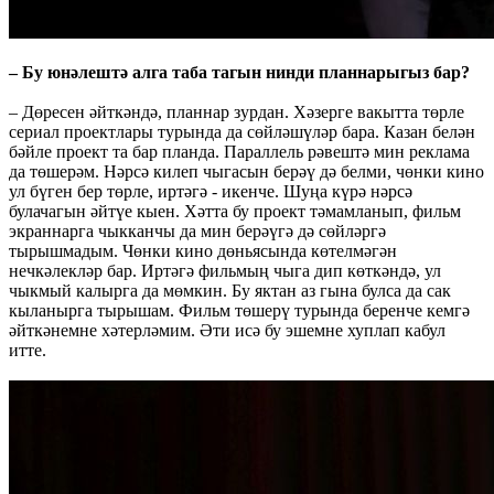
– Бу юнәлештә алга таба тагын нинди планнарыгыз бар?
– Дөресен әйткәндә, планнар зурдан. Хәзерге вакытта төрле
сериал проектлары турында да сөйләшүләр бара. Казан белән
бәйле проект та бар планда. Параллель рәвештә мин реклама
да төшерәм. Нәрсә килеп чыгасын берәү дә белми, чөнки кино
ул бүген бер төрле, иртәгә - икенче. Шуңа күрә нәрсә
булачагын әйтүе кыен. Хәтта бу проект тәмамланып, фильм
экраннарга чыкканчы да мин берәүгә дә сөйләргә
тырышмадым. Чөнки кино дөньясында көтелмәгән
нечкәлекләр бар. Иртәгә фильмың чыга дип көткәндә, ул
чыкмый калырга да мөмкин. Бу яктан аз гына булса да сак
кыланырга тырышам. Фильм төшерү турында беренче кемгә
әйткәнемне хәтерләмим. Әти исә бу эшемне хуплап кабул
итте.