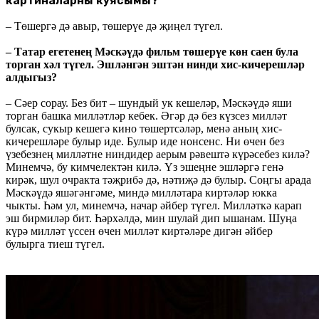
картиналарны куясымы?
– Төшергә дә авыр, төшерүе дә җиңел түгел.
– Татар егетенең Мәскәүдә фильм төшерүе көн саен була
торган хәл түгел. Эшләнгән эштән нинди хис-кичерешләр
алдыгыз?
– Сәер сорау. Без бит – шундый ук кешеләр, Мәскәүдә яши
торган башка милләтләр кебек. Әгәр дә без күзсез милләт
булсак, сукыр кешегә кино төшертсәләр, менә аның хис-
кичерешләре булыр иде. Булыр иде нонсенс. Ни өчен без
үзебезнең милләтне ниндидер аерым рәвештә күрәсебез килә?
Минемчә, бу кимчелектән килә. Үз эшеңне эшләргә генә
кирәк, шул очракта тәҗрибә дә, нәтиҗә дә булыр. Соңгы арада
Мәскәүдә яшәгәнгәме, миндә милләтара киртәләр юкка
чыкты. Һәм ул, минемчә, начар әйбер түгел. Милләткә карап
эш бирмиләр бит. Һәрхәлдә, мин шулай дип ышанам. Шуңа
күрә милләт үссен өчен милләт киртәләре дигән әйбер
булырга тиеш түгел.