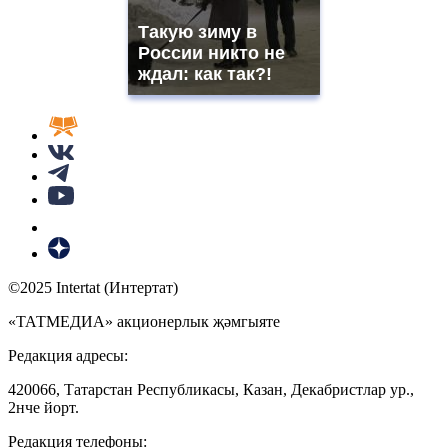
Такую зиму в
России никто не
ждал: как так?!
©2025 Intertat (Интертат)
«ТАТМЕДИА» акционерлык җәмгыяте
Редакция адресы:
420066, Татарстан Республикасы, Казан, Декабристлар ур.,
2нче йорт.
Редакция телефоны: