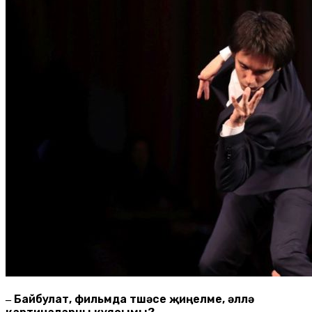
Байбулат, фильмда төшәсе җиңелме, әллә
–