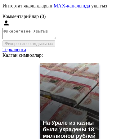
Интертат яңалыкларын
MAX-каналында
укыгыз
Комментарийлар (0)
Фикерегезне калдырыгыз
Теркәлергә
Калган символлар:
На Урале из казны
были украдены 18
миллионов рублей