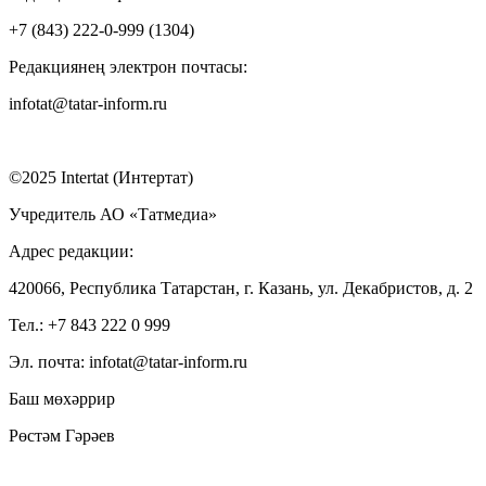
+7 (843) 222-0-999 (1304)
Редакциянең электрон почтасы:
infotat@tatar-inform.ru
©2025 Intertat (Интертат)
Учредитель АО «Татмедиа»
Адрес редакции:
420066, Республика Татарстан, г. Казань, ул. Декабристов, д. 2
Тел.: +7 843 222 0 999
Эл. почта: infotat@tatar-inform.ru
Баш мөхәррир
Рөстәм Гәрәев