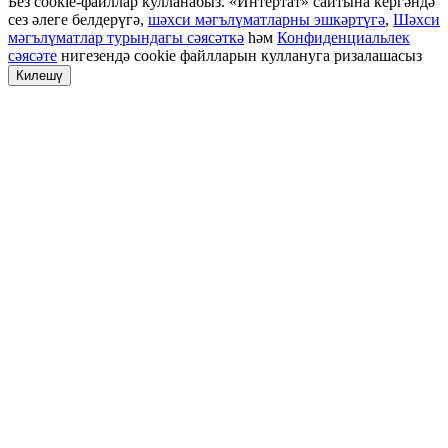
Без cookie-файллар кулланабыз. «Интертат» сайтына кергәндә
сез әлеге белдерүгә,
шәхси мәгълүматларны эшкәртүгә
,
Шәхси
мәгълүматлар турындагы сәясәткә
һәм
Конфиденциальлек
сәясәте
нигезендә cookie файлларын куллануга ризалашасыз
Килешү