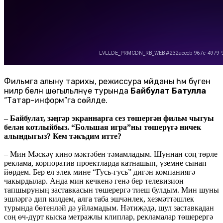
Фильмга алыну тарихы, режиссура мәйданы һәм бүген
ниләр белән шөгыльләнүе турында
Байбулат Батулла
“Татар-информ”га сөйләде.
– Байбулат, зәңгәр экраннарга сез төшергән фильм чыгуы
белән котлыйбыз. “Большая игра”ны төшерүгә ничек
алындыгыз? Кем тәкъдим итте?
– Мин Мәскәү кино мәктәбен тәмамладым. Шуннан соң төрле
реклама, корпоратив проектларда катнашып, үземне сынап
йөрдем. Бер ел элек мине “Гусь-гусь” дигән компаниягә
чакырдылар. Анда мин кечкенә генә бер телевизион
тапшыруның заставкасын төшерергә тиеш булдым. Мин шуны
эшләргә дип килдем, алга таба эшчәнлек, хезмәттәшлек
турында бөтенләй дә уйламадым. Нәтиҗәдә, шул заставкадан
соң өч-дүрт кыска метражлы клиплар, рекламалар төшерергә