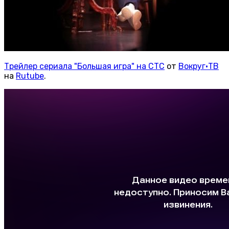
Трейлер сериала "Большая игра" на СТС
от
Вокруг•ТВ
на
Rutube
.