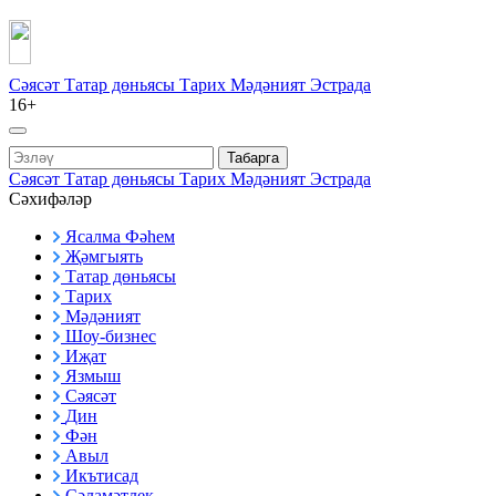
Сәясәт
Татар дөньясы
Тарих
Мәдәният
Эстрада
16+
Табарга
Сәясәт
Татар дөньясы
Тарих
Мәдәният
Эстрада
Сәхифәләр
Ясалма Фәһем
Җәмгыять
Татар дөньясы
Тарих
Мәдәният
Шоу-бизнес
Иҗат
Язмыш
Сәясәт
Дин
Фән
Авыл
Икътисад
Сәламәтлек