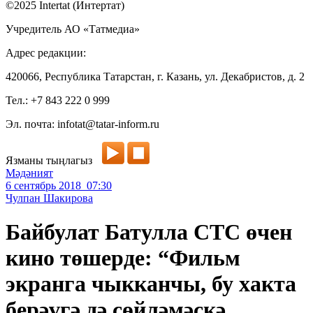
©2025 Intertat (Интертат)
Учредитель АО «Татмедиа»
Адрес редакции:
420066, Республика Татарстан, г. Казань, ул. Декабристов, д. 2
Тел.: +7 843 222 0 999
Эл. почта: infotat@tatar-inform.ru
Язманы тыңлагыз
Мәдәният
6 сентябрь 2018 07:30
Чулпан Шакирова
Байбулат Батулла СТС өчен
кино төшерде: “Фильм
экранга чыкканчы, бу хакта
берәүгә дә сөйләмәскә