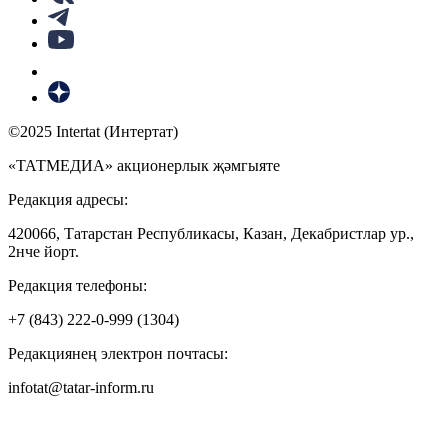
©2025 Intertat (Интертат)
«ТАТМЕДИА» акционерлык җәмгыяте
Редакция адресы:
420066, Татарстан Республикасы, Казан, Декабристлар ур.,
2нче йорт.
Редакция телефоны:
+7 (843) 222-0-999 (1304)
Редакциянең электрон почтасы:
infotat@tatar-inform.ru