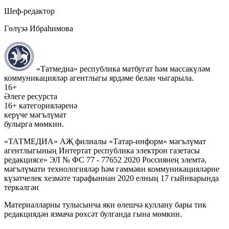
Шеф-редактор
Гөлүзә Ибраһимова
«Татмедиа» республика матбугат һәм массакүләм
коммуникацияләр агентлыгы ярдәме белән чыгарыла.
16+
Әлеге ресурста
16+ категорияләренә
керүче мәгълүмат
булырга мөмкин.
«ТАТМЕДИА» АҖ филиалы «Татар-информ» мәгълүмат
агентлыгының Интертат республика электрон газетасы
редакциясе» ЭЛ № ФС 77 - 77652 2020 Россиянең элемтә,
мәгълүмати технологияләр һәм гаммәви коммуникацияләрне
күзәтчелек хезмәте тарафыннан 2020 елның 17 гыйнварында
теркәлгән
Материалларны тулысынча яки өлешчә куллану бары тик
редакциядән язмача рөхсәт булганда гына мөмкин.