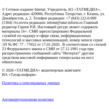
© Сетевое издание Intertat. Учредитель АО «ТАТМЕДИА».
Адрес редакции: 420066, Республика Татарстан, г. Казань, ул.
Декабристов, д. 2. Телефон редакции: +7 (843) 222-0-999
(1304) Эл.почта редакции: infotat@tatar-inform.ru Главный
редактор Гареев Р.И. Настоящий ресурс может содержать
материалы 16+. СМИ зарегистрировано Федеральной
службой по надзору в сфере связи, информационных
технологий и массовых коммуникаций, номер записи серия
ЭЛ № ФС 77 - 77652 от 17.01.2020. В соответствии со статьей
23 Федерального закона о СМИ от 27.12.1991 года при
распространении сообщений сайта “Интертат” другим
средством массовой информации гиперссылка на него
обязательна.
© 2026 «ТАТМЕДИА» акционерлык җәмгыяте
ИА «Татар-информ»
Политика о персональных данных
Антикоррупционная политика