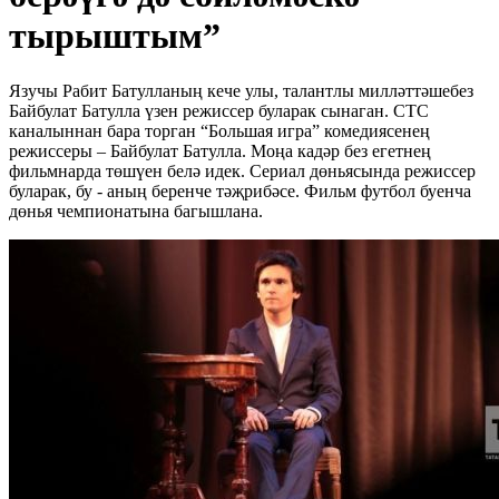
тырыштым”
Язучы Рабит Батулланың кече улы, талантлы милләттәшебез
Байбулат Батулла үзен режиссер буларак сынаган. СТС
каналыннан бара торган “Большая игра” комедиясенең
режиссеры – Байбулат Батулла. Моңа кадәр без егетнең
фильмнарда төшүен белә идек. Сериал дөньясында режиссер
буларак, бу - аның беренче тәҗрибәсе. Фильм футбол буенча
дөнья чемпионатына багышлана.