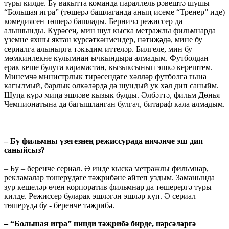
туры килде. Бу вакытта команда параллель рәвештә шушы
“Большая игра” (төшерә башлаганда аның исеме “Тренер” иде)
комедиясен төшерә башлады. Берничә режиссер да
алышынды. Күрәсең, мин шул кыска метражлы фильмнарда
үземне яхшы яктан күрсәткәнмендер, нәтиҗәдә, мине бу
сериалга алынырга тәкъдим иттеләр. Билгеле, мин бу
мөмкинлекне кулымнан ычкындыра алмадым. Футболдан
ерак кеше булуга карамастан, кызыксынып эшкә керештем.
Минемчә министрлык тирәсендәге хәлләр футболга гына
кагылмый, барлык өлкәләрдә дә шундый ук хәл дип саныйм.
Шуңа күрә миңа эшләве кызык булды. Әлбәттә, фильм Дөнья
Чемпионатына да багышланган булгач, битараф кала алмадым.
– Бу фильмны үзегезнең режиссурада ничәнче эш дип
саныйсыз?
– Бу – беренче сериал. Ә инде кыска метражлы фильмнар,
рекламалар төшерүдәге тәҗрибәне әйтеп уздым. Заманында
зур кешеләр өчен корпоратив фильмнар да төшерергә туры
килде. Режиссер буларак эшләгән эшләр күп. Ә сериал
төшерүдә бу - беренче тәҗрибә.
– “Большая игра” нинди тәҗрибә бирде, нәрсәләргә