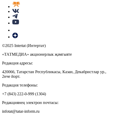
©2025 Intertat (Интертат)
«ТАТМЕДИА» акционерлык җәмгыяте
Редакция адресы:
420066, Татарстан Республикасы, Казан, Декабристлар ур.,
2нче йорт.
Редакция телефоны:
+7 (843) 222-0-999 (1304)
Редакциянең электрон почтасы:
infotat@tatar-inform.ru