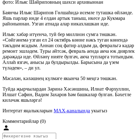
фото: Ильяс Шәйриповның шәхси архивыннан
Баянчы Ильяс Шәрипов Гөлшаһидә исемле туташка өйләнде.
Яшь парлар инде 4 елдан артык таныш, икесе дә Кукмара
районыннан. Узган атнада алар никахлашкан иде.
Ильяс хәбәр итүенчә, туй бер миллион сумга төшкән.
«Сөйгәнемә узган ел 24 октябрь көнне нәкъ туган көнендә
тәкъдим ясадым. Аннан соң фатир алдым да, февральгә кадәр
ремонт эшләдем. Туры әйтсәк, февраль аенда акча юк диярлек
дәрәҗәдә иде. Өйләнү нияте булгач, акча тупларга тотындым.
Аллаһ язгач, анысы да булдырылды. Барысына да үзем
түләдем», – ди ул.
Мәсәлән, кәләшнең күлмәге якынча 50 меңгә төшкән.
Туйда җырчылардан Зәринә Хәсәншина, Илнат Фәрхуллин,
Илшат Сафин, Вадим Захаров һәм башкалар булган. Бәхетле
киләчәк яшьләргә!
Интертат яңалыкларын
MAX-каналында
укыгыз
Комментарийлар (0)