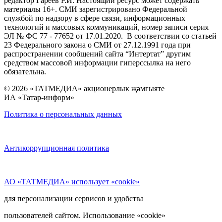
редактор Гареев Р.И. Настоящий ресурс может содержать
материалы 16+. СМИ зарегистрировано Федеральной
службой по надзору в сфере связи, информационных
технологий и массовых коммуникаций, номер записи серия
ЭЛ № ФС 77 - 77652 от 17.01.2020. В соответствии со статьей
23 Федерального закона о СМИ от 27.12.1991 года при
распространении сообщений сайта “Интертат” другим
средством массовой информации гиперссылка на него
обязательна.
© 2026 «ТАТМЕДИА» акционерлык җәмгыяте
ИА «Татар-информ»
Политика о персональных данных
Антикоррупционная политика
АО «ТАТМЕДИА» использует «cookie»
для персонализации сервисов и удобства
пользователей сайтом. Использование «cookie»