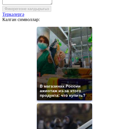
Фикерегезне калдырыгыз
Теркәлергә
Калган символлар:
В магазинах России
ажиотаж из-за этого
продукта: что купить?