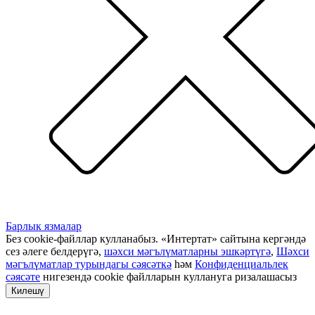
Барлык язмалар
Без cookie-файллар кулланабыз. «Интертат» сайтына кергәндә
сез әлеге белдерүгә,
шәхси мәгълүматларны эшкәртүгә
,
Шәхси
мәгълүматлар турындагы сәясәткә
һәм
Конфиденциальлек
сәясәте
нигезендә cookie файлларын куллануга ризалашасыз
Килешү