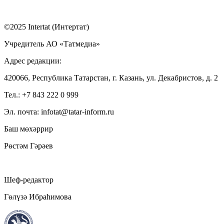
©2025 Intertat (Интертат)
Учредитель АО «Татмедиа»
Адрес редакции:
420066, Республика Татарстан, г. Казань, ул. Декабристов, д. 2
Тел.: +7 843 222 0 999
Эл. почта: infotat@tatar-inform.ru
Баш мөхәррир
Рөстәм Гәрәев
Шеф-редактор
Гөлүзә Ибраһимова