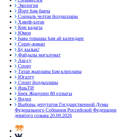
Экология
Йорт һәм бакча
Социаль челтәр йолдызлары
Хәвеф-хәтәр
Көн кадагы
Юмор
Һава торышы һәм ай календаре
Сорау-җавап
Бу кызык!
Файдалы мәгълүмат
Аш-су
Спорт
Татар җырлары һәм клиплары
Югалту
Спорт йолдызлары
ЯшьТИ
Бөек Җиңүнең 80 еллыгы
Видео
Выборы депутатов Государственной Думы
Федерального Собрания Российской Федерации
девятого созыва 20.09.2026