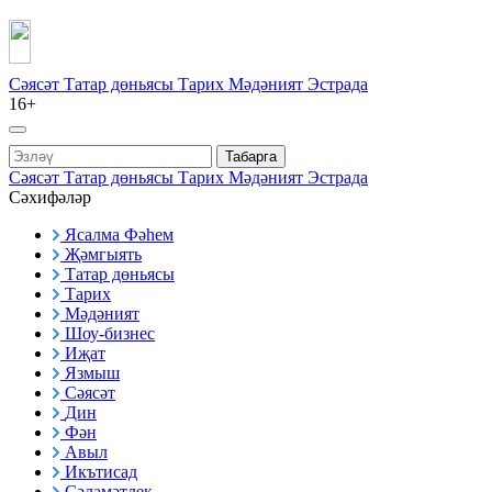
Сәясәт
Татар дөньясы
Тарих
Мәдәният
Эстрада
16+
Табарга
Сәясәт
Татар дөньясы
Тарих
Мәдәният
Эстрада
Сәхифәләр
Ясалма Фәһем
Җәмгыять
Татар дөньясы
Тарих
Мәдәният
Шоу-бизнес
Иҗат
Язмыш
Сәясәт
Дин
Фән
Авыл
Икътисад
Сәламәтлек