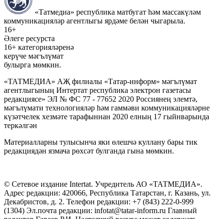
«Татмедиа» республика матбугат һәм массакүләм
коммуникацияләр агентлыгы ярдәме белән чыгарыла.
16+
Әлеге ресурста
16+ категорияләренә
керүче мәгълүмат
булырга мөмкин.
«ТАТМЕДИА» АҖ филиалы «Татар-информ» мәгълүмат
агентлыгының Интертат республика электрон газетасы
редакциясе» ЭЛ № ФС 77 - 77652 2020 Россиянең элемтә,
мәгълүмати технологияләр һәм гаммәви коммуникацияләрне
күзәтчелек хезмәте тарафыннан 2020 елның 17 гыйнварында
теркәлгән
Материалларны тулысынча яки өлешчә куллану бары тик
редакциядән язмача рөхсәт булганда гына мөмкин.
© Сетевое издание Intertat. Учредитель АО «ТАТМЕДИА».
Адрес редакции: 420066, Республика Татарстан, г. Казань, ул.
Декабристов, д. 2. Телефон редакции: +7 (843) 222-0-999
(1304) Эл.почта редакции: infotat@tatar-inform.ru Главный