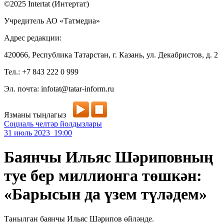
©2025 Intertat (Интертат)
Учредитель АО «Татмедиа»
Адрес редакции:
420066, Республика Татарстан, г. Казань, ул. Декабристов, д. 2
Тел.: +7 843 222 0 999
Эл. почта: infotat@tatar-inform.ru
Язманы тыңлагыз
Социаль челтәр йолдызлары
31 июль 2023 19:00
Баянчы Ильяс Шәриповның
туе бер миллионга төшкән:
«Барысын да үзем түләдем»
Танылган баянчы Ильяс Шәрипов өйләнде.