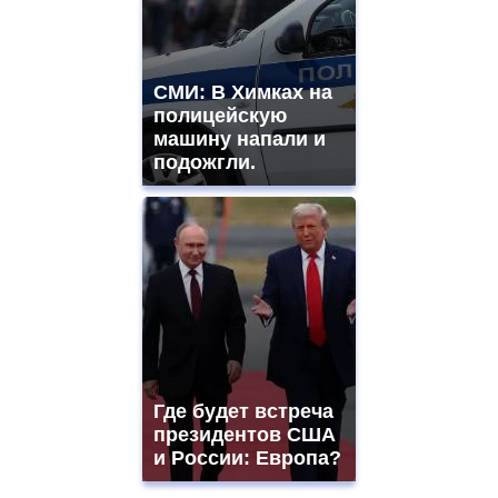
СМИ: В Химках на
полицейскую
машину напали и
подожгли.
Где будет встреча
президентов США
и России: Европа?