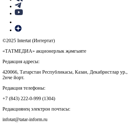
©2025 Intertat (Интертат)
«ТАТМЕДИА» акционерлык җәмгыяте
Редакция адресы:
420066, Татарстан Республикасы, Казан, Декабристлар ур.,
2нче йорт.
Редакция телефоны:
+7 (843) 222-0-999 (1304)
Редакциянең электрон почтасы:
infotat@tatar-inform.ru