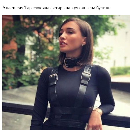
Анастасия Тарасюк яңа фатирына күчкән генә булган.