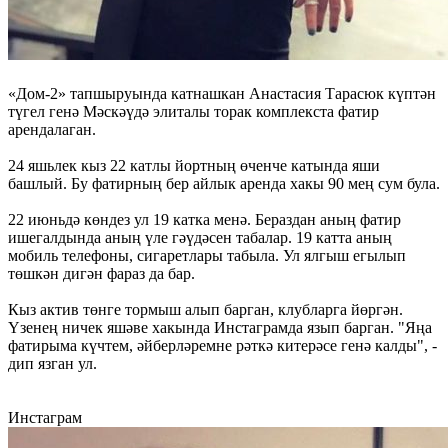
«Дом-2» тапшыруында катнашкан Анастасия Тарасюк күптән
түгел генә Мәскәүдә элиталы торак комплекста фатир
арендалаган.
24 яшьлек кыз 22 катлы йортның өченче катында яши
башлый. Бу фатирның бер айлык аренда хакы 90 мең сум була.
22 июньдә көндез ул 19 катка менә. Бераздан аның фатир
ишегалдында аның үле гәүдәсен табалар. 19 катта аның
мобиль телефоны, сигаретлары табыла. Ул ялгыш егылып
төшкән дигән фараз да бар.
Кыз актив төнге тормыш алып барган, клубларга йөргән.
Үзенең ничек яшәве хакында Инстаграмда язып барган. "Яңа
фатирыма күчтем, әйберләремне рәткә китерәсе генә калды", -
дип язган ул.
Инстаграм