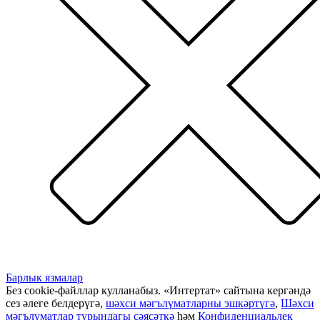
Барлык язмалар
Без cookie-файллар кулланабыз. «Интертат» сайтына кергәндә
сез әлеге белдерүгә,
шәхси мәгълүматларны эшкәртүгә
,
Шәхси
мәгълүматлар турындагы сәясәткә
һәм
Конфиденциальлек