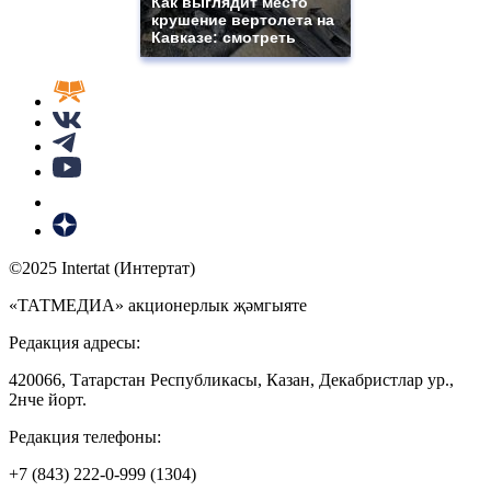
Как выглядит место
крушение вертолета на
Кавказе: смотреть
©2025 Intertat (Интертат)
«ТАТМЕДИА» акционерлык җәмгыяте
Редакция адресы:
420066, Татарстан Республикасы, Казан, Декабристлар ур.,
2нче йорт.
Редакция телефоны:
+7 (843) 222-0-999 (1304)