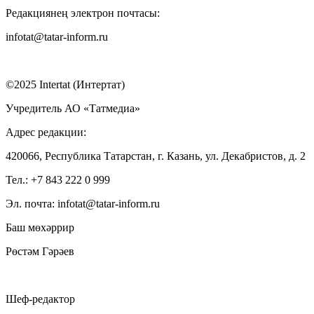
Редакциянең электрон почтасы:
infotat@tatar-inform.ru
©2025 Intertat (Интертат)
Учредитель АО «Татмедиа»
Адрес редакции:
420066, Республика Татарстан, г. Казань, ул. Декабристов, д. 2
Тел.: +7 843 222 0 999
Эл. почта: infotat@tatar-inform.ru
Баш мөхәррир
Рөстәм Гәрәев
Шеф-редактор