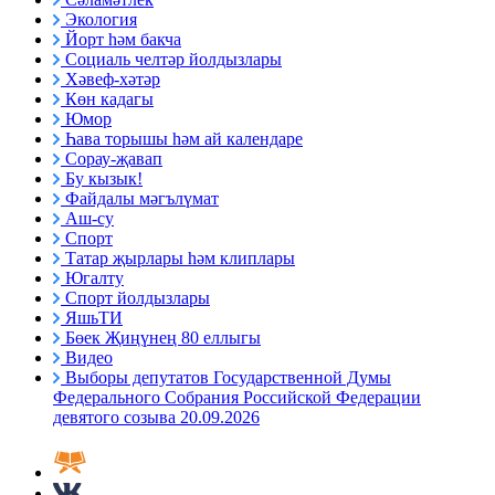
Экология
Йорт һәм бакча
Социаль челтәр йолдызлары
Хәвеф-хәтәр
Көн кадагы
Юмор
Һава торышы һәм ай календаре
Сорау-җавап
Бу кызык!
Файдалы мәгълүмат
Аш-су
Спорт
Татар җырлары һәм клиплары
Югалту
Спорт йолдызлары
ЯшьТИ
Бөек Җиңүнең 80 еллыгы
Видео
Выборы депутатов Государственной Думы
Федерального Собрания Российской Федерации
девятого созыва 20.09.2026