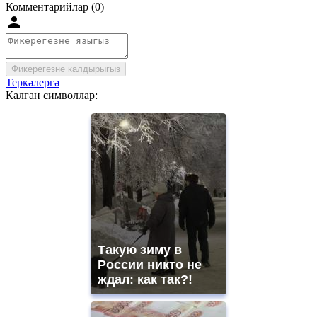
Комментарийлар (0)
Фикерегезне калдырыгыз
Теркәлергә
Калган символлар:
Такую зиму в
России никто не
ждал: как так?!