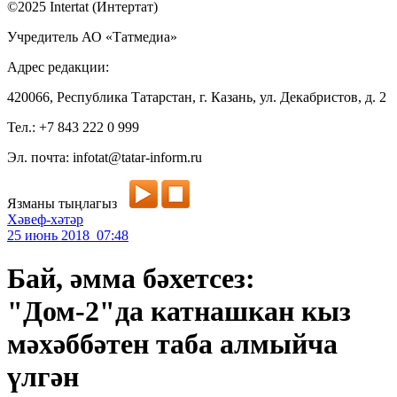
©2025 Intertat (Интертат)
Учредитель АО «Татмедиа»
Адрес редакции:
420066, Республика Татарстан, г. Казань, ул. Декабристов, д. 2
Тел.: +7 843 222 0 999
Эл. почта: infotat@tatar-inform.ru
Язманы тыңлагыз
Хәвеф-хәтәр
25 июнь 2018 07:48
Бай, әмма бәхетсез:
"Дом-2"да катнашкан кыз
мәхәббәтен таба алмыйча
үлгән