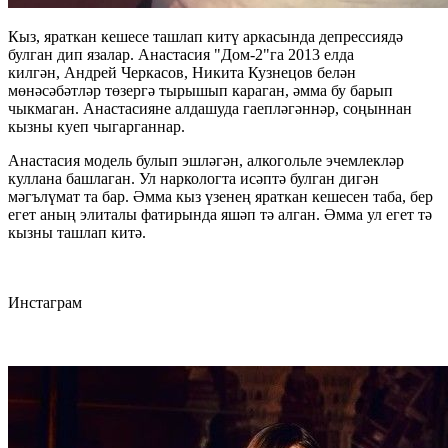
Кыз, яраткан кешесе ташлап китү аркасында депрессиядә
булган дип язалар. Анастасия "Дом-2"га 2013 елда
килгән, Андрей Черкасов, Никита Кузнецов белән
мөнәсәбәтләр төзергә тырышып караган, әмма бу барып
чыкмаган. Анастасияне алдашуда гаепләгәннәр, соңыннан
кызны куеп чыгарганнар.
Анастасия модель булып эшләгән, алкогольле эчемлекләр
куллана башлаган. Ул наркологта исәптә булган дигән
мәгълүмат та бар. Әмма кыз үзенең яраткан кешесен таба, бер
егет аның элиталы фатирында яшәп тә алган. Әмма ул егет тә
кызны ташлап китә.
Инстаграм