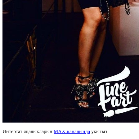
Интертат яңалыкларын
MAX-каналында
укыгыз