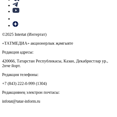
©2025 Intertat (Интертат)
«ТАТМЕДИА» акционерлык җәмгыяте
Редакция адресы:
420066, Татарстан Республикасы, Казан, Декабристлар ур.,
2нче йорт.
Редакция телефоны:
+7 (843) 222-0-999 (1304)
Редакциянең электрон почтасы:
infotat@tatar-inform.ru