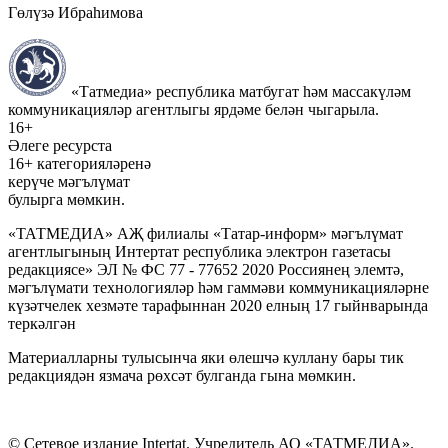
Гөлүзә Ибраһимова
«Татмедиа» республика матбугат һәм массакүләм
коммуникацияләр агентлыгы ярдәме белән чыгарыла.
16+
Әлеге ресурста
16+ категорияләренә
керүче мәгълүмат
булырга мөмкин.
«ТАТМЕДИА» АҖ филиалы «Татар-информ» мәгълүмат
агентлыгының Интертат республика электрон газетасы
редакциясе» ЭЛ № ФС 77 - 77652 2020 Россиянең элемтә,
мәгълүмати технологияләр һәм гаммәви коммуникацияләрне
күзәтчелек хезмәте тарафыннан 2020 елның 17 гыйнварында
теркәлгән
Материалларны тулысынча яки өлешчә куллану бары тик
редакциядән язмача рөхсәт булганда гына мөмкин.
© Сетевое издание Intertat. Учредитель АО «ТАТМЕДИА».