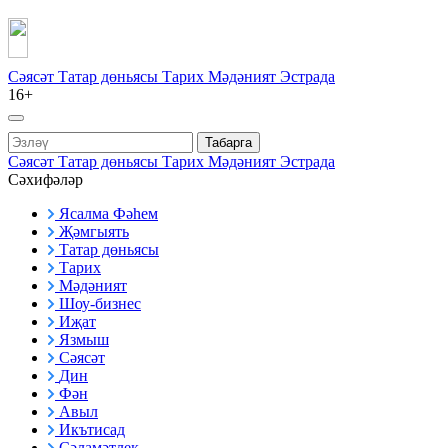
Сәясәт
Татар дөньясы
Тарих
Мәдәният
Эстрада
16+
Табарга
Сәясәт
Татар дөньясы
Тарих
Мәдәният
Эстрада
Сәхифәләр
Ясалма Фәһем
Җәмгыять
Татар дөньясы
Тарих
Мәдәният
Шоу-бизнес
Иҗат
Язмыш
Сәясәт
Дин
Фән
Авыл
Икътисад
Сәламәтлек