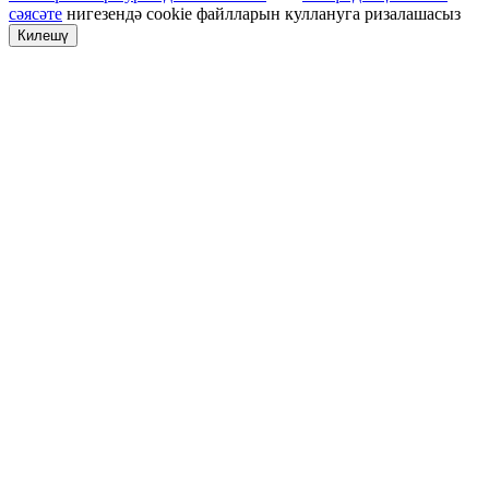
сәясәте
нигезендә cookie файлларын куллануга ризалашасыз
Килешү