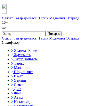
Сәясәт
Татар дөньясы
Тарих
Мәдәният
Эстрада
16+
Табарга
Сәясәт
Татар дөньясы
Тарих
Мәдәният
Эстрада
Сәхифәләр
Ясалма Фәһем
Җәмгыять
Татар дөньясы
Тарих
Мәдәният
Шоу-бизнес
Иҗат
Язмыш
Сәясәт
Дин
Фән
Авыл
Икътисад
Сәламәтлек