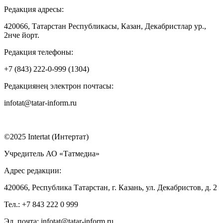
Редакция адресы:
420066, Татарстан Республикасы, Казан, Декабристлар ур.,
2нче йорт.
Редакция телефоны:
+7 (843) 222-0-999 (1304)
Редакциянең электрон почтасы:
infotat@tatar-inform.ru
©2025 Intertat (Интертат)
Учредитель АО «Татмедиа»
Адрес редакции:
420066, Республика Татарстан, г. Казань, ул. Декабристов, д. 2
Тел.: +7 843 222 0 999
Эл. почта: infotat@tatar-inform.ru