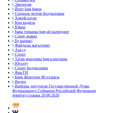
Экология
Йорт һәм бакча
Социаль челтәр йолдызлары
Хәвеф-хәтәр
Көн кадагы
Юмор
Һава торышы һәм ай календаре
Сорау-җавап
Бу кызык!
Файдалы мәгълүмат
Аш-су
Спорт
Татар җырлары һәм клиплары
Югалту
Спорт йолдызлары
ЯшьТИ
Бөек Җиңүнең 80 еллыгы
Видео
Выборы депутатов Государственной Думы
Федерального Собрания Российской Федерации
девятого созыва 20.09.2026