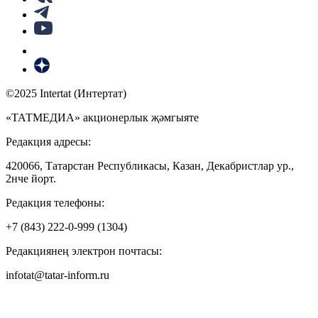
©2025 Intertat (Интертат)
«ТАТМЕДИА» акционерлык җәмгыяте
Редакция адресы:
420066, Татарстан Республикасы, Казан, Декабристлар ур.,
2нче йорт.
Редакция телефоны:
+7 (843) 222-0-999 (1304)
Редакциянең электрон почтасы:
infotat@tatar-inform.ru