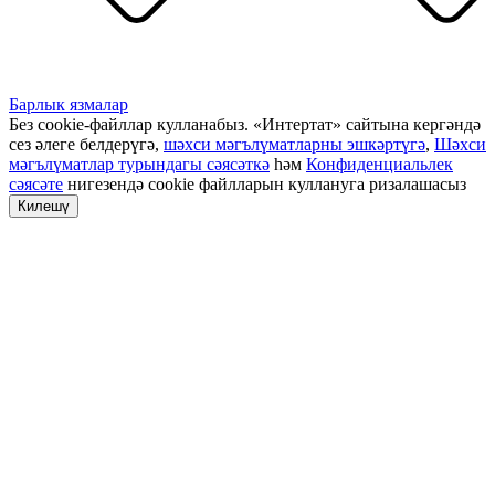
Барлык язмалар
Без cookie-файллар кулланабыз. «Интертат» сайтына кергәндә
сез әлеге белдерүгә,
шәхси мәгълүматларны эшкәртүгә
,
Шәхси
мәгълүматлар турындагы сәясәткә
һәм
Конфиденциальлек
сәясәте
нигезендә cookie файлларын куллануга ризалашасыз
Килешү