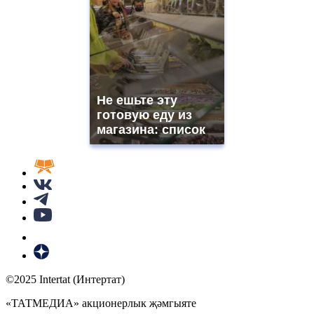
Не ешьте эту
готовую еду из
магазина: список
©2025 Intertat (Интертат)
«ТАТМЕДИА» акционерлык җәмгыяте