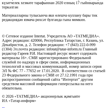
күзәтчелек хезмәте тарафыннан 2020 елның 17 гыйнварында
теркәлгән
Материалларны тулысынча яки өлешчә куллану бары тик
редакциядән язмача рөхсәт булганда гына мөмкин.
© Сетевое издание Intertat. Учредитель АО «ТАТМЕДИА».
Адрес редакции: 420066, Республика Татарстан, г. Казань, ул.
Декабристов, д. 2. Телефон редакции: +7 (843) 222-0-999
(1304) Эл.почта редакции: infotat@tatar-inform.ru Главный
редактор Гареев Р.И. Настоящий ресурс может содержать
материалы 16+. СМИ зарегистрировано Федеральной
службой по надзору в сфере связи, информационных
технологий и массовых коммуникаций, номер записи серия
ЭЛ № ФС 77 - 77652 от 17.01.2020. В соответствии со статьей
23 Федерального закона о СМИ от 27.12.1991 года при
распространении сообщений сайта “Интертат” другим
средством массовой информации гиперссылка на него
обязательна.
© 2026 «ТАТМЕДИА» акционерлык җәмгыяте
ИА «Татар-информ»