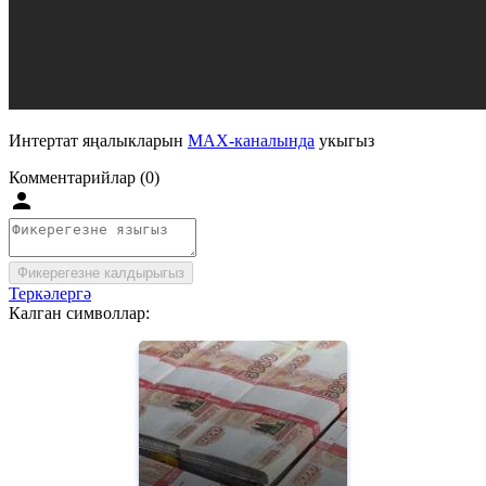
Интертат яңалыкларын
MAX-каналында
укыгыз
Комментарийлар (0)
Фикерегезне калдырыгыз
Теркәлергә
Калган символлар: