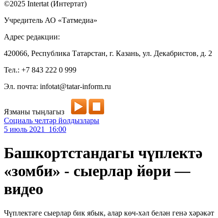
©2025 Intertat (Интертат)
Учредитель АО «Татмедиа»
Адрес редакции:
420066, Республика Татарстан, г. Казань, ул. Декабристов, д. 2
Тел.: +7 843 222 0 999
Эл. почта: infotat@tatar-inform.ru
Язманы тыңлагыз
Социаль челтәр йолдызлары
5 июль 2021 16:00
Башкортстандагы чүплектә
«зомби» - сыерлар йөри —
видео
Чүплектәге сыерлар бик ябык, алар көч-хәл белән генә хәрәкәт