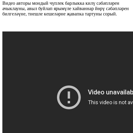
Видео авторы мондый чүплек барлыкка килү сәбәпләрен
ачыклауны, авыл буйлап ярымүле хайваннар йөрү сәбәпләрен
билгеләүне, тиешле кешеләрне җавапка тартуны сорый.