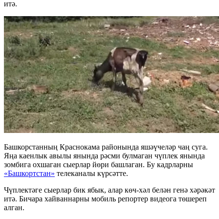
итә.
Башкорстанның Краснокама районында яшәүчеләр чаң суга.
Яңа каенлык авылы янында рәсми булмаган чүплек янында
зомбига охшаган сыерлар йөри башлаган. Бу кадрларны
«Башкортстан»
телеканалы күрсәтте.
Чүплектәге сыерлар бик ябык, алар көч-хәл белән генә хәрәкәт
итә. Бичара хайваннарны мобиль репортер видеога төшереп
алган.