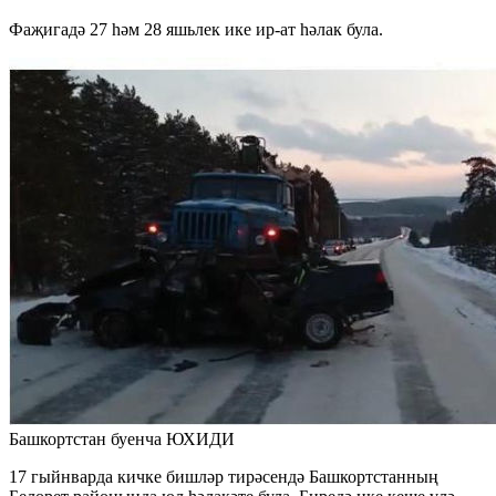
Фаҗигадә 27 һәм 28 яшьлек ике ир-ат һәлак була.
Башкортстан буенча ЮХИДИ
17 гыйнварда кичке бишләр тирәсендә Башкортстанның