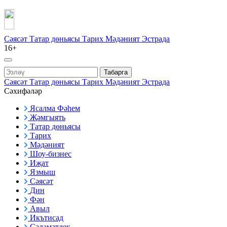
Сәясәт
Татар дөньясы
Тарих
Мәдәният
Эстрада
16+
Табарга
Сәясәт
Татар дөньясы
Тарих
Мәдәният
Эстрада
Сәхифәләр
Ясалма Фәһем
Җәмгыять
Татар дөньясы
Тарих
Мәдәният
Шоу-бизнес
Иҗат
Язмыш
Сәясәт
Дин
Фән
Авыл
Икътисад
Сәламәтлек