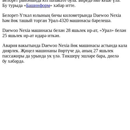
Белорет районында юл һәлакәте була. Биредә ике кеше үлә.
Бу турыда «
Башинформ
» хәбәр итте.
Белорет-Үткәл юлының 6нчы километрында Daewoo Nexia
һәм йөк ташый торган Урал-4320 машинасы бәрелешә.
Daewoo Nexia машинасы белән 28 яшьлек ир-ат, «Урал» белән
25 яшьлек ир-ат идарә иткән.
Авария вакытында Daewoo Nexia йөк машинасы астында кала
диярлек. Җиңел машинаны йөртүче дә, аның 27 яшьлек
пассажиры да урында ук үлә. Тикшерү эшләре бара, диелә
бу хәбәрдә.