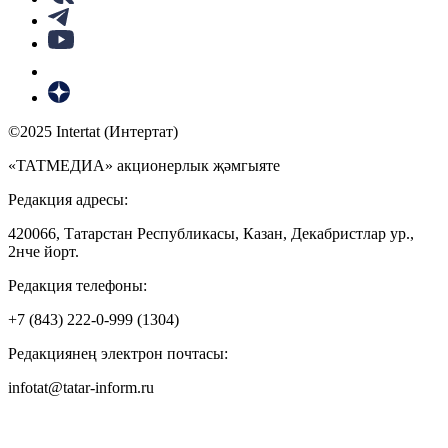
©2025 Intertat (Интертат)
«ТАТМЕДИА» акционерлык җәмгыяте
Редакция адресы:
420066, Татарстан Республикасы, Казан, Декабристлар ур.,
2нче йорт.
Редакция телефоны:
+7 (843) 222-0-999 (1304)
Редакциянең электрон почтасы:
infotat@tatar-inform.ru