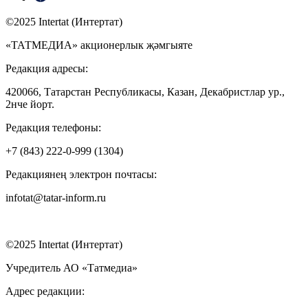
©2025 Intertat (Интертат)
«ТАТМЕДИА» акционерлык җәмгыяте
Редакция адресы:
420066, Татарстан Республикасы, Казан, Декабристлар ур.,
2нче йорт.
Редакция телефоны:
+7 (843) 222-0-999 (1304)
Редакциянең электрон почтасы:
infotat@tatar-inform.ru
©2025 Intertat (Интертат)
Учредитель АО «Татмедиа»
Адрес редакции: