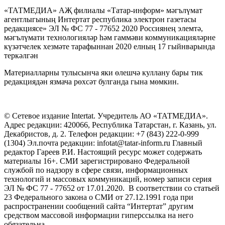
«ТАТМЕДИА» АҖ филиалы «Татар-информ» мәгълүмат
агентлыгының Интертат республика электрон газетасы
редакциясе» ЭЛ № ФС 77 - 77652 2020 Россиянең элемтә,
мәгълүмати технологияләр һәм гаммәви коммуникацияләрне
күзәтчелек хезмәте тарафыннан 2020 елның 17 гыйнварында
теркәлгән
Материалларны тулысынча яки өлешчә куллану бары тик
редакциядән язмача рөхсәт булганда гына мөмкин.
© Сетевое издание Intertat. Учредитель АО «ТАТМЕДИА».
Адрес редакции: 420066, Республика Татарстан, г. Казань, ул.
Декабристов, д. 2. Телефон редакции: +7 (843) 222-0-999
(1304) Эл.почта редакции: infotat@tatar-inform.ru Главный
редактор Гареев Р.И. Настоящий ресурс может содержать
материалы 16+. СМИ зарегистрировано Федеральной
службой по надзору в сфере связи, информационных
технологий и массовых коммуникаций, номер записи серия
ЭЛ № ФС 77 - 77652 от 17.01.2020. В соответствии со статьей
23 Федерального закона о СМИ от 27.12.1991 года при
распространении сообщений сайта “Интертат” другим
средством массовой информации гиперссылка на него
обязательна.