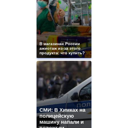
В магазинах России
ажиотаж из-за этого
продукта: что купить?
СМИ: В Химках на
полицейскую
машину напали и
подожгли.