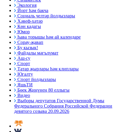
Экология
Йорт һәм бакча
Социаль челтәр йолдызлары
Хәвеф-хәтәр
Көн кадагы
Юмор
Һава торышы һәм ай календаре
Сорау-җавап
Бу кызык!
Файдалы мәгълүмат
Аш-су
Спорт
Татар җырлары һәм клиплары
Югалту
Спорт йолдызлары
ЯшьТИ
Бөек Җиңүнең 80 еллыгы
Видео
Выборы депутатов Государственной Думы
Федерального Собрания Российской Федерации
девятого созыва 20.09.2026