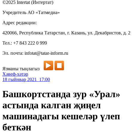
©2025 Intertat (Интертат)
Учредитель АО «Татмедиа»
Адрес редакции:
420066, Республика Татарстан, г. Казань, ул. Декабристов, д. 2
Тел.: +7 843 222 0 999
Эл. почта: infotat@tatar-inform.ru
Язманы тыңлагыз
Хәвеф-хәтәр
18 гыйнвар 2021 17:00
Башкортстанда зур «Урал»
астында калган җиңел
машинадагы кешеләр үлеп
беткән