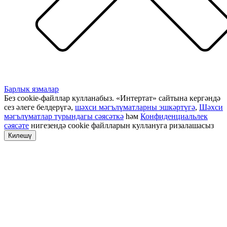
Барлык язмалар
Без cookie-файллар кулланабыз. «Интертат» сайтына кергәндә
сез әлеге белдерүгә,
шәхси мәгълүматларны эшкәртүгә
,
Шәхси
мәгълүматлар турындагы сәясәткә
һәм
Конфиденциальлек
сәясәте
нигезендә cookie файлларын куллануга ризалашасыз
Килешү