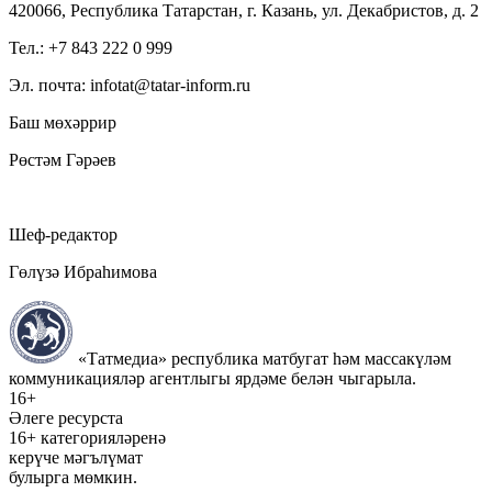
420066, Республика Татарстан, г. Казань, ул. Декабристов, д. 2
Тел.: +7 843 222 0 999
Эл. почта: infotat@tatar-inform.ru
Баш мөхәррир
Рөстәм Гәрәев
Шеф-редактор
Гөлүзә Ибраһимова
«Татмедиа» республика матбугат һәм массакүләм
коммуникацияләр агентлыгы ярдәме белән чыгарыла.
16+
Әлеге ресурста
16+ категорияләренә
керүче мәгълүмат
булырга мөмкин.