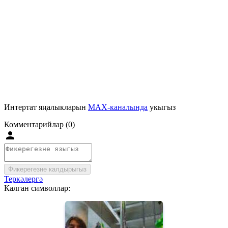
Интертат яңалыкларын
MAX-каналында
укыгыз
Комментарийлар (0)
Фикерегезне калдырыгыз
Теркәлергә
Калган символлар: