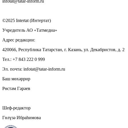
infotat@tatar-inform.ru
©2025 Intertat (Интертат)
Учредитель АО «Татмедиа»
Адрес редакции:
420066, Республика Татарстан, г. Казань, ул. Декабристов, д. 2
Тел.: +7 843 222 0 999
Эл. почта: infotat@tatar-inform.ru
Баш мөхәррир
Рөстәм Гәрәев
Шеф-редактор
Гөлүзә Ибраһимова