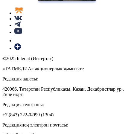
©2025 Intertat (Интертат)
«ТАТМЕДИА» акционерлык җәмгыяте
Редакция адресы:
420066, Татарстан Республикасы, Казан, Декабристлар ур.,
2нче йорт.
Редакция телефоны:
+7 (843) 222-0-999 (1304)
Редакциянең электрон почтасы: