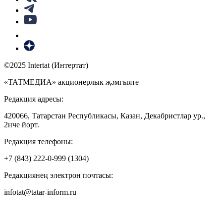
©2025 Intertat (Интертат)
«ТАТМЕДИА» акционерлык җәмгыяте
Редакция адресы:
420066, Татарстан Республикасы, Казан, Декабристлар ур.,
2нче йорт.
Редакция телефоны:
+7 (843) 222-0-999 (1304)
Редакциянең электрон почтасы:
infotat@tatar-inform.ru