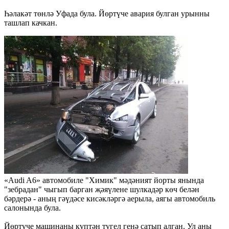
Һәлакәт төнлә Уфада була. Йөртүче авария булган урынны
ташлап качкан.
«Audi A6» автомобиле "Химик" мәдәният йорты янында
"зебрадан" чыгып барган җәяүлене шулкадәр көч белән
бәрдерә - аның гәүдәсе кисәкләргә аерыла, аягы автомобиль
салонында була.
Йөртүче машинаны күптән түгел генә сатып алган. Ул аны