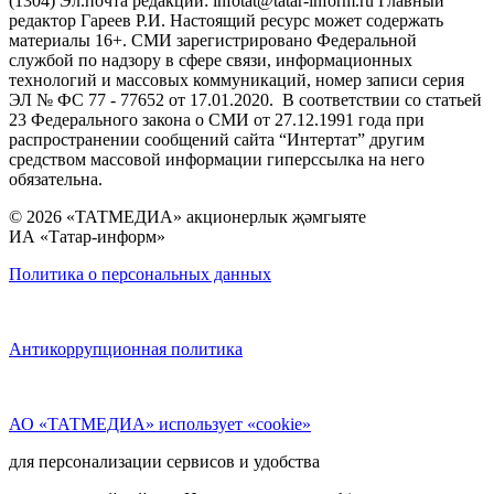
(1304) Эл.почта редакции: infotat@tatar-inform.ru Главный
редактор Гареев Р.И. Настоящий ресурс может содержать
материалы 16+. СМИ зарегистрировано Федеральной
службой по надзору в сфере связи, информационных
технологий и массовых коммуникаций, номер записи серия
ЭЛ № ФС 77 - 77652 от 17.01.2020. В соответствии со статьей
23 Федерального закона о СМИ от 27.12.1991 года при
распространении сообщений сайта “Интертат” другим
средством массовой информации гиперссылка на него
обязательна.
© 2026 «ТАТМЕДИА» акционерлык җәмгыяте
ИА «Татар-информ»
Политика о персональных данных
Антикоррупционная политика
АО «ТАТМЕДИА» использует «cookie»
для персонализации сервисов и удобства