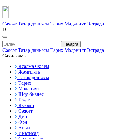
Сәясәт
Татар дөньясы
Тарих
Мәдәният
Эстрада
16+
Табарга
Сәясәт
Татар дөньясы
Тарих
Мәдәният
Эстрада
Сәхифәләр
Ясалма Фәһем
Җәмгыять
Татар дөньясы
Тарих
Мәдәният
Шоу-бизнес
Иҗат
Язмыш
Сәясәт
Дин
Фән
Авыл
Икътисад
Сәламәтлек