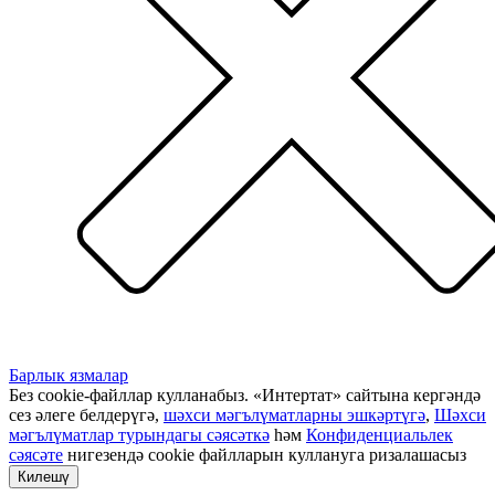
Барлык язмалар
Без cookie-файллар кулланабыз. «Интертат» сайтына кергәндә
сез әлеге белдерүгә,
шәхси мәгълүматларны эшкәртүгә
,
Шәхси
мәгълүматлар турындагы сәясәткә
һәм
Конфиденциальлек
сәясәте
нигезендә cookie файлларын куллануга ризалашасыз
Килешү