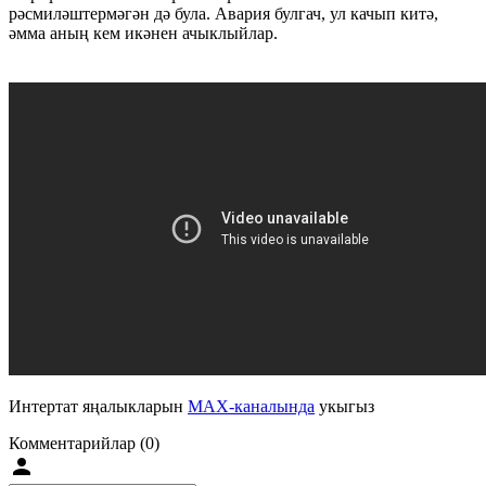
рәсмиләштермәгән дә була. Авария булгач, ул качып китә,
әмма аның кем икәнен ачыклыйлар.
Интертат яңалыкларын
MAX-каналында
укыгыз
Комментарийлар (0)