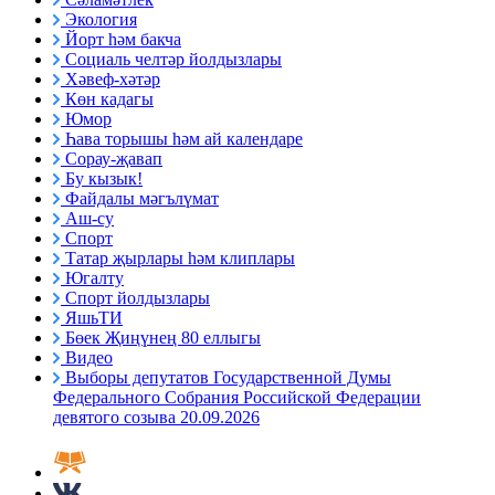
Экология
Йорт һәм бакча
Социаль челтәр йолдызлары
Хәвеф-хәтәр
Көн кадагы
Юмор
Һава торышы һәм ай календаре
Сорау-җавап
Бу кызык!
Файдалы мәгълүмат
Аш-су
Спорт
Татар җырлары һәм клиплары
Югалту
Спорт йолдызлары
ЯшьТИ
Бөек Җиңүнең 80 еллыгы
Видео
Выборы депутатов Государственной Думы
Федерального Собрания Российской Федерации
девятого созыва 20.09.2026