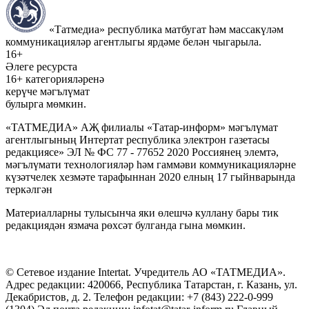
«Татмедиа» республика матбугат һәм массакүләм
коммуникацияләр агентлыгы ярдәме белән чыгарыла.
16+
Әлеге ресурста
16+ категорияләренә
керүче мәгълүмат
булырга мөмкин.
«ТАТМЕДИА» АҖ филиалы «Татар-информ» мәгълүмат
агентлыгының Интертат республика электрон газетасы
редакциясе» ЭЛ № ФС 77 - 77652 2020 Россиянең элемтә,
мәгълүмати технологияләр һәм гаммәви коммуникацияләрне
күзәтчелек хезмәте тарафыннан 2020 елның 17 гыйнварында
теркәлгән
Материалларны тулысынча яки өлешчә куллану бары тик
редакциядән язмача рөхсәт булганда гына мөмкин.
© Сетевое издание Intertat. Учредитель АО «ТАТМЕДИА».
Адрес редакции: 420066, Республика Татарстан, г. Казань, ул.
Декабристов, д. 2. Телефон редакции: +7 (843) 222-0-999