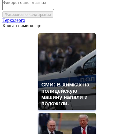
Фикерегезне калдырыгыз
Теркәлергә
Калган символлар:
СМИ: В Химках на
полицейскую
машину напали и
подожгли.