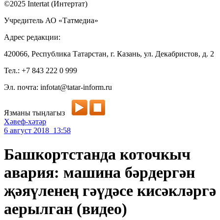
©2025 Intertat (Интертат)
Учредитель АО «Татмедиа»
Адрес редакции:
420066, Республика Татарстан, г. Казань, ул. Декабристов, д. 2
Тел.: +7 843 222 0 999
Эл. почта: infotat@tatar-inform.ru
Язманы тыңлагыз
Хәвеф-хәтәр
6 август 2018 13:58
Башкортстанда коточкыч
авария: машина бәрдергән
җәяүленең гәүдәсе кисәкләргә
аерылган (видео)