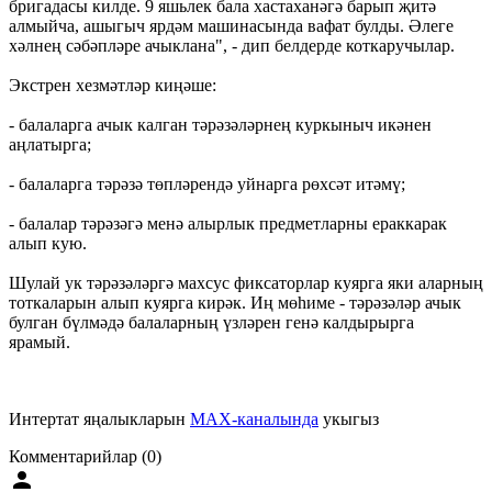
бригадасы килде. 9 яшьлек бала хастаханәгә барып җитә
алмыйча, ашыгыч ярдәм машинасында вафат булды. Әлеге
хәлнең сәбәпләре ачыклана", - дип белдерде коткаручылар.
Экстрен хезмәтләр киңәше:
- балаларга ачык калган тәрәзәләрнең куркыныч икәнен
аңлатырга;
- балаларга тәрәзә төпләрендә уйнарга рөхсәт итәмү;
- балалар тәрәзәгә менә алырлык предметларны ераккарак
алып кую.
Шулай ук тәрәзәләргә махсус фиксаторлар куярга яки аларның
тоткаларын алып куярга кирәк. Иң мөһиме - тәрәзәләр ачык
булган бүлмәдә балаларның үзләрен генә калдырырга
ярамый.
Интертат яңалыкларын
MAX-каналында
укыгыз
Комментарийлар (0)