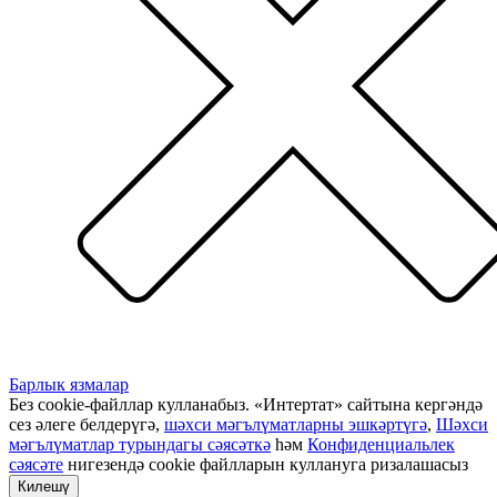
Барлык язмалар
Без cookie-файллар кулланабыз. «Интертат» сайтына кергәндә
сез әлеге белдерүгә,
шәхси мәгълүматларны эшкәртүгә
,
Шәхси
мәгълүматлар турындагы сәясәткә
һәм
Конфиденциальлек
сәясәте
нигезендә cookie файлларын куллануга ризалашасыз
Килешү