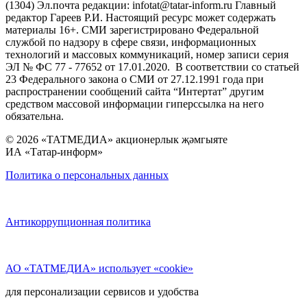
(1304) Эл.почта редакции: infotat@tatar-inform.ru Главный
редактор Гареев Р.И. Настоящий ресурс может содержать
материалы 16+. СМИ зарегистрировано Федеральной
службой по надзору в сфере связи, информационных
технологий и массовых коммуникаций, номер записи серия
ЭЛ № ФС 77 - 77652 от 17.01.2020. В соответствии со статьей
23 Федерального закона о СМИ от 27.12.1991 года при
распространении сообщений сайта “Интертат” другим
средством массовой информации гиперссылка на него
обязательна.
© 2026 «ТАТМЕДИА» акционерлык җәмгыяте
ИА «Татар-информ»
Политика о персональных данных
Антикоррупционная политика
АО «ТАТМЕДИА» использует «cookie»
для персонализации сервисов и удобства