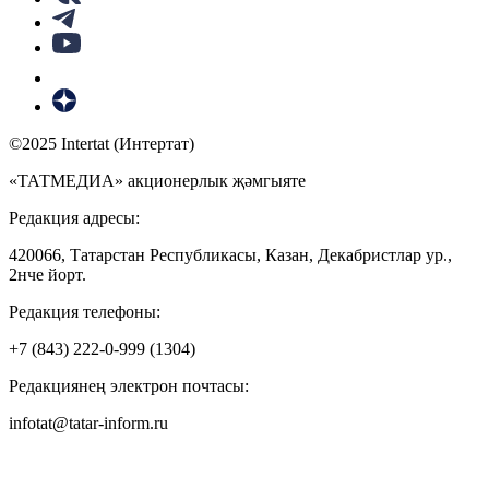
©2025 Intertat (Интертат)
«ТАТМЕДИА» акционерлык җәмгыяте
Редакция адресы:
420066, Татарстан Республикасы, Казан, Декабристлар ур.,
2нче йорт.
Редакция телефоны:
+7 (843) 222-0-999 (1304)
Редакциянең электрон почтасы:
infotat@tatar-inform.ru