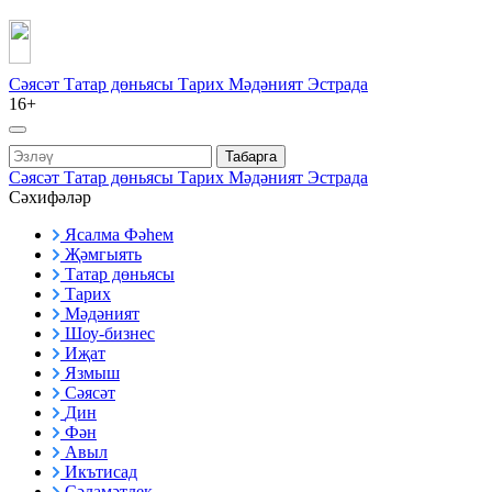
Сәясәт
Татар дөньясы
Тарих
Мәдәният
Эстрада
16+
Табарга
Сәясәт
Татар дөньясы
Тарих
Мәдәният
Эстрада
Сәхифәләр
Ясалма Фәһем
Җәмгыять
Татар дөньясы
Тарих
Мәдәният
Шоу-бизнес
Иҗат
Язмыш
Сәясәт
Дин
Фән
Авыл
Икътисад
Сәламәтлек