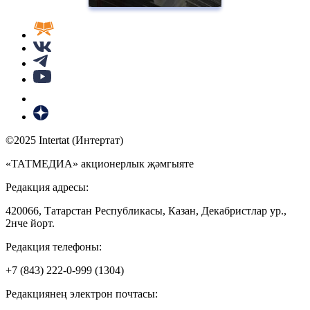
©2025 Intertat (Интертат)
«ТАТМЕДИА» акционерлык җәмгыяте
Редакция адресы:
420066, Татарстан Республикасы, Казан, Декабристлар ур.,
2нче йорт.
Редакция телефоны:
+7 (843) 222-0-999 (1304)
Редакциянең электрон почтасы: