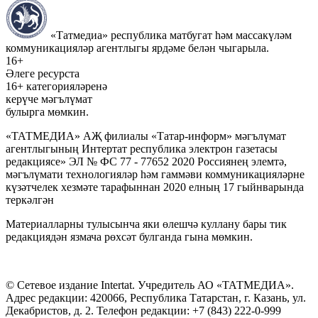
«Татмедиа» республика матбугат һәм массакүләм
коммуникацияләр агентлыгы ярдәме белән чыгарыла.
16+
Әлеге ресурста
16+ категорияләренә
керүче мәгълүмат
булырга мөмкин.
«ТАТМЕДИА» АҖ филиалы «Татар-информ» мәгълүмат
агентлыгының Интертат республика электрон газетасы
редакциясе» ЭЛ № ФС 77 - 77652 2020 Россиянең элемтә,
мәгълүмати технологияләр һәм гаммәви коммуникацияләрне
күзәтчелек хезмәте тарафыннан 2020 елның 17 гыйнварында
теркәлгән
Материалларны тулысынча яки өлешчә куллану бары тик
редакциядән язмача рөхсәт булганда гына мөмкин.
© Сетевое издание Intertat. Учредитель АО «ТАТМЕДИА».
Адрес редакции: 420066, Республика Татарстан, г. Казань, ул.
Декабристов, д. 2. Телефон редакции: +7 (843) 222-0-999