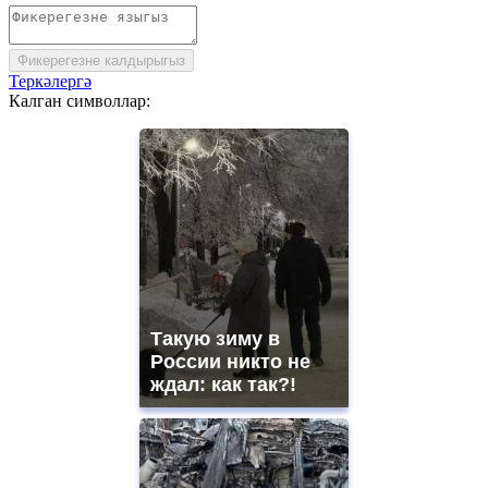
Фикерегезне калдырыгыз
Теркәлергә
Калган символлар:
Такую зиму в
России никто не
ждал: как так?!