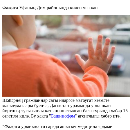
Фаҗига Уфаның Дим районында килеп чыккан.
Шәһәрнең гражданнар сагы идарәсе матбугат хезмәте
мәгълүматлары буенча, Дагыстан урамында урнашкан
йортның тугызынчы катыннан егылган бала турында хәбәр 15
сәгатьтә килә. Бу хакта "
Башинофрм
" агентлыгы хәбәр итә.
"Фаҗига урынына тиз арада ашыгыч медицина ярдәме