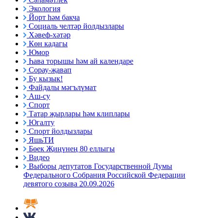
Экология
Йорт һәм бакча
Социаль челтәр йолдызлары
Хәвеф-хәтәр
Көн кадагы
Юмор
Һава торышы һәм ай календаре
Сорау-җавап
Бу кызык!
Файдалы мәгълүмат
Аш-су
Спорт
Татар җырлары һәм клиплары
Югалту
Спорт йолдызлары
ЯшьТИ
Бөек Җиңүнең 80 еллыгы
Видео
Выборы депутатов Государственной Думы
Федерального Собрания Российской Федерации
девятого созыва 20.09.2026