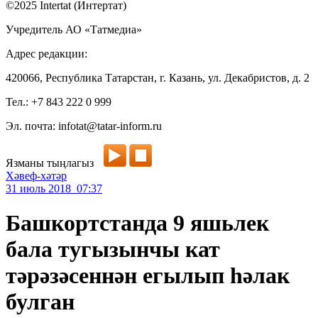
©2025 Intertat (Интертат)
Учредитель АО «Татмедиа»
Адрес редакции:
420066, Республика Татарстан, г. Казань, ул. Декабристов, д. 2
Тел.: +7 843 222 0 999
Эл. почта: infotat@tatar-inform.ru
Язманы тыңлагыз
Хәвеф-хәтәр
31 июль 2018 07:37
Башкортстанда 9 яшьлек
бала тугызынчы кат
тәрәзәсеннән егылып һәлак
булган