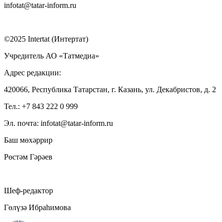
infotat@tatar-inform.ru
©2025 Intertat (Интертат)
Учредитель АО «Татмедиа»
Адрес редакции:
420066, Республика Татарстан, г. Казань, ул. Декабристов, д. 2
Тел.: +7 843 222 0 999
Эл. почта: infotat@tatar-inform.ru
Баш мөхәррир
Рөстәм Гәрәев
Шеф-редактор
Гөлүзә Ибраһимова