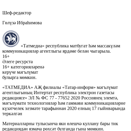
Шеф-редактор
Гөлүзә Ибраһимова
«Татмедиа» республика матбугат һәм массакүләм
коммуникацияләр агентлыгы ярдәме белән чыгарыла.
16+
Әлеге ресурста
16+ категорияләренә
керүче мәгълүмат
булырга мөмкин.
«ТАТМЕДИА» АҖ филиалы «Татар-информ» мәгълүмат
агентлыгының Интертат республика электрон газетасы
редакциясе» ЭЛ № ФС 77 - 77652 2020 Россиянең элемтә,
мәгълүмати технологияләр һәм гаммәви коммуникацияләрне
күзәтчелек хезмәте тарафыннан 2020 елның 17 гыйнварында
теркәлгән
Материалларны тулысынча яки өлешчә куллану бары тик
редакциядән язмача рөхсәт булганда гына мөмкин.