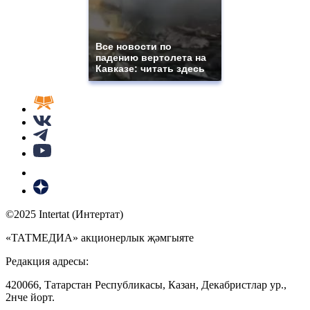
Все новости по
падению вертолета на
Кавказе: читать здесь
©2025 Intertat (Интертат)
«ТАТМЕДИА» акционерлык җәмгыяте
Редакция адресы:
420066, Татарстан Республикасы, Казан, Декабристлар ур.,
2нче йорт.