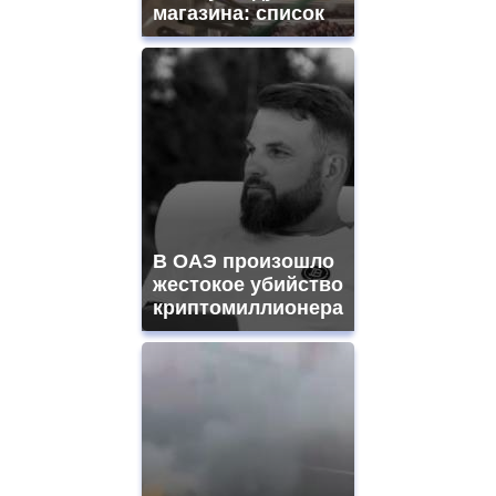
магазина: список
В ОАЭ произошло
жестокое убийство
криптомиллионера