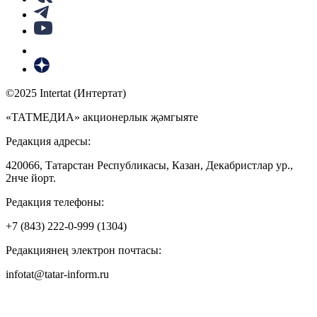
©2025 Intertat (Интертат)
«ТАТМЕДИА» акционерлык җәмгыяте
Редакция адресы:
420066, Татарстан Республикасы, Казан, Декабристлар ур.,
2нче йорт.
Редакция телефоны:
+7 (843) 222-0-999 (1304)
Редакциянең электрон почтасы:
infotat@tatar-inform.ru