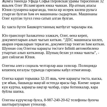
Җомга төнендә Уфада Софья Перовская урамы тирәсеннән 32
яшьлек Олег Исламгәрәев юкка чыккан. Ир-атның апасы
Юлия сүзләренә караганда, төнлә ир исерек килеш рульгә
утырган булган һәм өч машинаны сыдырткан. Машинаны
Олег күптән түгел генә сатып алган булган.
Бу хакта бүген Башкортстанның матбугат чаралары яза.
Юл-транспорт һәлакәтенә эләккәч, Олег, өенә кереп,
документларын алып чыгып киткән. "ДПС машинасы килеп,
авария очракларын теркәгән, документлар төзегән һәм киткән.
Шуннан соң Олегны караңгы төстәге Infiniti автомобиленә
утыртып алып киткәннәр. Шуның белән ул юкка чыкты", -
дип сөйләгән Юлия.
Олегны әлегә социаль челтәрләр аша эзлиләр. Полициядә
кешенең югалуы турында гаризаны кабул итмәгәннәр.
Олегка карап торышка 32-35 яшь, чәче караңгы төстә, кыска,
үзе ябык, башында маңгай өстендә ярасы бар. Киеме: көрән
күн куртка, караңгы-зәңгәр чалбар, соры ботинкалар, кара
буйлы шапка.
Олегны күрүчеләр булса, 8-987-240-20-62 телефоны буенча
шалтыратуларын үтенәләр.