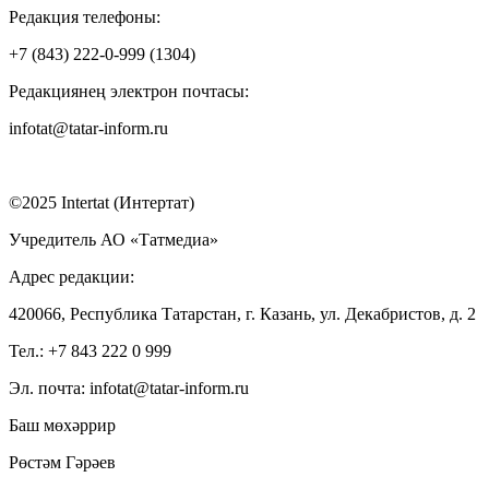
Редакция телефоны:
+7 (843) 222-0-999 (1304)
Редакциянең электрон почтасы:
infotat@tatar-inform.ru
©2025 Intertat (Интертат)
Учредитель АО «Татмедиа»
Адрес редакции:
420066, Республика Татарстан, г. Казань, ул. Декабристов, д. 2
Тел.: +7 843 222 0 999
Эл. почта: infotat@tatar-inform.ru
Баш мөхәррир
Рөстәм Гәрәев