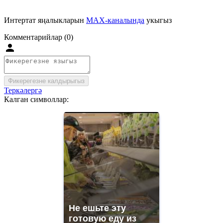
Интертат яңалыкларын
MAX-каналында
укыгыз
Комментарийлар (0)
Фикерегезне калдырыгыз
Теркәлергә
Калган символлар:
Не ешьте эту
готовую еду из