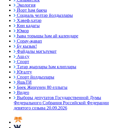
Экология
Йорт һәм бакча
Социаль челтәр йолдызлары
Хәвеф-хәтәр
Көн кадагы
Юмор
Һава торышы һәм ай календаре
Сорау-җавап
Бу кызык!
Файдалы мәгълүмат
Аш-су
Спорт
Татар җырлары һәм клиплары
Югалту
Спорт йолдызлары
ЯшьТИ
Бөек Җиңүнең 80 еллыгы
Видео
Выборы депутатов Государственной Думы
Федерального Собрания Российской Федерации
девятого созыва 20.09.2026