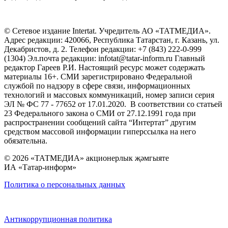
© Сетевое издание Intertat. Учредитель АО «ТАТМЕДИА».
Адрес редакции: 420066, Республика Татарстан, г. Казань, ул.
Декабристов, д. 2. Телефон редакции: +7 (843) 222-0-999
(1304) Эл.почта редакции: infotat@tatar-inform.ru Главный
редактор Гареев Р.И. Настоящий ресурс может содержать
материалы 16+. СМИ зарегистрировано Федеральной
службой по надзору в сфере связи, информационных
технологий и массовых коммуникаций, номер записи серия
ЭЛ № ФС 77 - 77652 от 17.01.2020. В соответствии со статьей
23 Федерального закона о СМИ от 27.12.1991 года при
распространении сообщений сайта “Интертат” другим
средством массовой информации гиперссылка на него
обязательна.
© 2026 «ТАТМЕДИА» акционерлык җәмгыяте
ИА «Татар-информ»
Политика о персональных данных
Антикоррупционная политика