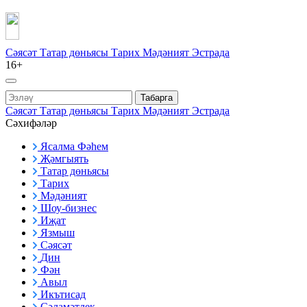
Сәясәт
Татар дөньясы
Тарих
Мәдәният
Эстрада
16+
Табарга
Сәясәт
Татар дөньясы
Тарих
Мәдәният
Эстрада
Сәхифәләр
Ясалма Фәһем
Җәмгыять
Татар дөньясы
Тарих
Мәдәният
Шоу-бизнес
Иҗат
Язмыш
Сәясәт
Дин
Фән
Авыл
Икътисад
Сәламәтлек