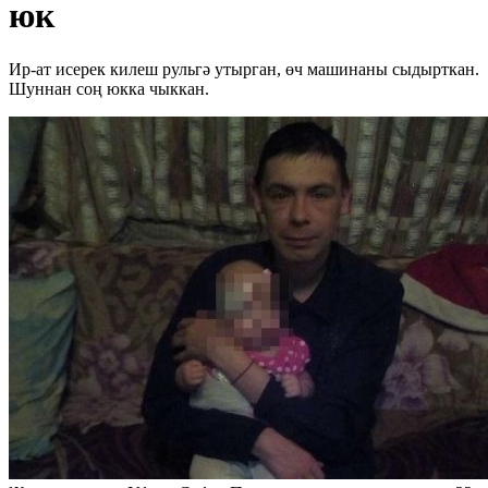
юк
Ир-ат исерек килеш рульгә утырган, өч машинаны сыдырткан.
Шуннан соң юкка чыккан.