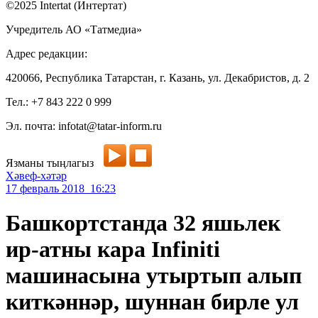
©2025 Intertat (Интертат)
Учредитель АО «Татмедиа»
Адрес редакции:
420066, Республика Татарстан, г. Казань, ул. Декабристов, д. 2
Тел.: +7 843 222 0 999
Эл. почта: infotat@tatar-inform.ru
Язманы тыңлагыз
Хәвеф-хәтәр
17 февраль 2018 16:23
Башкортстанда 32 яшьлек
ир-атны кара Infiniti
машинасына утыртып алып
киткәннәр, шуннан бирле ул