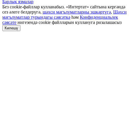
Барлык язмалар
Без cookie-файллар кулланабыз. «Интертат» сайтына кергәндә
сез әлеге белдерүгә,
шәхси мәгълүматларны эшкәртүгә
,
Шәхси
мәгълүматлар турындагы сәясәткә
һәм
Конфиденциальлек
сәясәте
нигезендә cookie файлларын куллануга ризалашасыз
Килешү