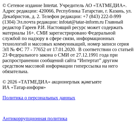
© Сетевое издание Intertat. Учредитель АО «ТАТМЕДИА».
Адрес редакции: 420066, Республика Татарстан, г. Казань, ул.
Декабристов, д. 2. Телефон редакции: +7 (843) 222-0-999
(1304) Эл.почта редакции: infotat@tatar-inform.ru Главный
редактор Гареев Р.И. Настоящий ресурс может содержать
материалы 16+. СМИ зарегистрировано Федеральной
службой по надзору в сфере связи, информационных
технологий и массовых коммуникаций, номер записи серия
ЭЛ № ФС 77 - 77652 от 17.01.2020. В соответствии со статьей
23 Федерального закона о СМИ от 27.12.1991 года при
распространении сообщений сайта “Интертат” другим
средством массовой информации гиперссылка на него
обязательна.
© 2026 «ТАТМЕДИА» акционерлык җәмгыяте
ИА «Татар-информ»
Политика о персональных данных
Антикоррупционная политика