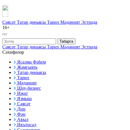
Сәясәт
Татар дөньясы
Тарих
Мәдәният
Эстрада
16+
Табарга
Сәясәт
Татар дөньясы
Тарих
Мәдәният
Эстрада
Сәхифәләр
Ясалма Фәһем
Җәмгыять
Татар дөньясы
Тарих
Мәдәният
Шоу-бизнес
Иҗат
Язмыш
Сәясәт
Дин
Фән
Авыл
Икътисад
Сәламәтлек