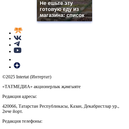
Не ешьте эту
готовую еду из
магазина: список
©2025 Intertat (Интертат)
«ТАТМЕДИА» акционерлык җәмгыяте
Редакция адресы:
420066, Татарстан Республикасы, Казан, Декабристлар ур.,
2нче йорт.
Редакция телефоны: