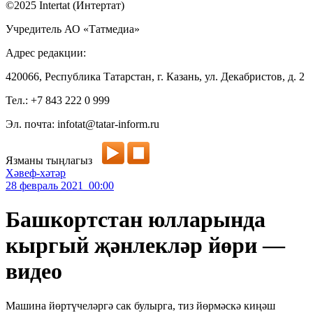
©2025 Intertat (Интертат)
Учредитель АО «Татмедиа»
Адрес редакции:
420066, Республика Татарстан, г. Казань, ул. Декабристов, д. 2
Тел.: +7 843 222 0 999
Эл. почта: infotat@tatar-inform.ru
Язманы тыңлагыз
Хәвеф-хәтәр
28 февраль 2021 00:00
Башкортстан юлларында
кыргый җәнлекләр йөри —
видео
Машина йөртүчеләргә сак булырга, тиз йөрмәскә киңәш