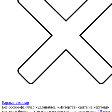
Барлык язмалар
Без cookie-файллар кулланабыз. «Интертат» сайтына кергәндә
сез әлеге белдерүгә,
шәхси мәгълүматларны эшкәртүгә
,
Шәхси