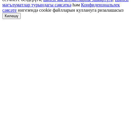
мәгълүматлар турындагы сәясәткә
һәм
Конфиденциальлек
сәясәте
нигезендә cookie файлларын куллануга ризалашасыз
Килешү