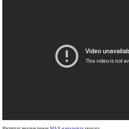
Интертат яңалыкларын
MAX-каналында
укыгыз