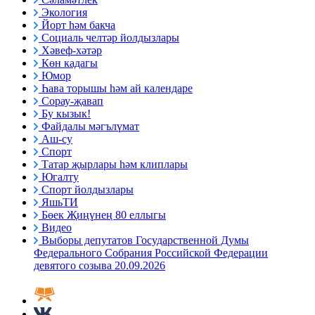
Экология
Йорт һәм бакча
Социаль челтәр йолдызлары
Хәвеф-хәтәр
Көн кадагы
Юмор
Һава торышы һәм ай календаре
Сорау-җавап
Бу кызык!
Файдалы мәгълүмат
Аш-су
Спорт
Татар җырлары һәм клиплары
Югалту
Спорт йолдызлары
ЯшьТИ
Бөек Җиңүнең 80 еллыгы
Видео
Выборы депутатов Государственной Думы
Федерального Собрания Российской Федерации
девятого созыва 20.09.2026