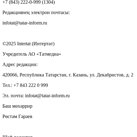
+7 (843) 222-0-999 (1304)
Редакциянең электрон почтасы:
infotat@tatar-inform.ru
©2025 Intertat (Интертат)
Учредитель АО «Татмедиа»
Адрес редакции:
420066, Республика Татарстан, г. Казань, ул. Декабристов, д. 2
Тел.: +7 843 222 0 999
Эл. почта: infotat@tatar-inform.ru
Баш мөхәррир
Рөстәм Гәрәев