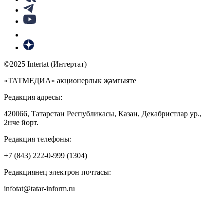
©2025 Intertat (Интертат)
«ТАТМЕДИА» акционерлык җәмгыяте
Редакция адресы:
420066, Татарстан Республикасы, Казан, Декабристлар ур.,
2нче йорт.
Редакция телефоны:
+7 (843) 222-0-999 (1304)
Редакциянең электрон почтасы:
infotat@tatar-inform.ru