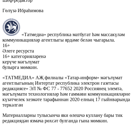
Шеф-редактор
Гөлүзә Ибраһимова
«Татмедиа» республика матбугат һәм массакүләм
коммуникацияләр агентлыгы ярдәме белән чыгарыла.
16+
Әлеге ресурста
16+ категорияләренә
керүче мәгълүмат
булырга мөмкин.
«ТАТМЕДИА» АҖ филиалы «Татар-информ» мәгълүмат
агентлыгының Интертат республика электрон газетасы
редакциясе» ЭЛ № ФС 77 - 77652 2020 Россиянең элемтә,
мәгълүмати технологияләр һәм гаммәви коммуникацияләрне
күзәтчелек хезмәте тарафыннан 2020 елның 17 гыйнварында
теркәлгән
Материалларны тулысынча яки өлешчә куллану бары тик
редакциядән язмача рөхсәт булганда гына мөмкин.