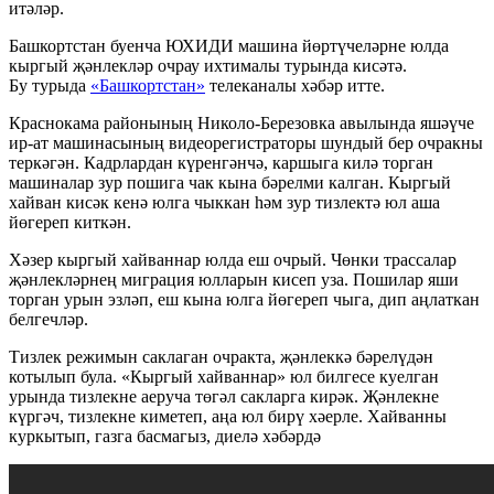
итәләр.
Башкортстан буенча ЮХИДИ машина йөртүчеләрне юлда
кыргый җәнлекләр очрау ихтималы турында кисәтә.
Бу турыда
«Башкортстан»
телеканалы хәбәр итте.
Краснокама районының Николо-Березовка авылында яшәүче
ир-ат машинасының видеорегистраторы шундый бер очракны
теркәгән. Кадрлардан күренгәнчә, каршыга килә торган
машиналар зур пошига чак кына бәрелми калган. Кыргый
хайван кисәк кенә юлга чыккан һәм зур тизлектә юл аша
йөгереп киткән.
Хәзер кыргый хайваннар юлда еш очрый. Чөнки трассалар
җәнлекләрнең миграция юлларын кисеп уза. Пошилар яши
торган урын эзләп, еш кына юлга йөгереп чыга, дип аңлаткан
белгечләр.
Тизлек режимын саклаган очракта, җәнлеккә бәрелүдән
котылып була. «Кыргый хайваннар» юл билгесе куелган
урында тизлекне аеруча төгәл сакларга кирәк. Җәнлекне
күргәч, тизлекне киметеп, аңа юл бирү хәерле. Хайванны
куркытып, газга басмагыз, диелә хәбәрдә