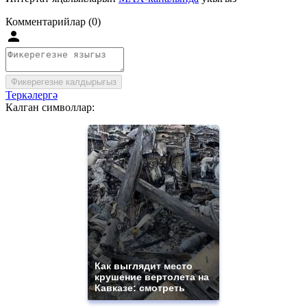
Комментарийлар (0)
Фикерегезне калдырыгыз
Теркәлергә
Калган символлар:
Как выглядит место
крушение вертолета на
Кавказе: смотреть