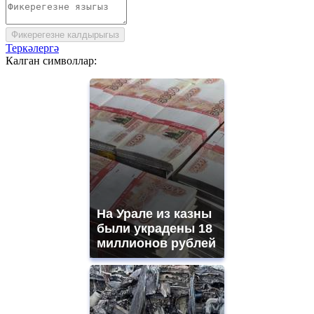
Фикерегезне калдырыгыз
Теркәлергә
Калган символлар:
На Урале из казны
были украдены 18
миллионов рублей