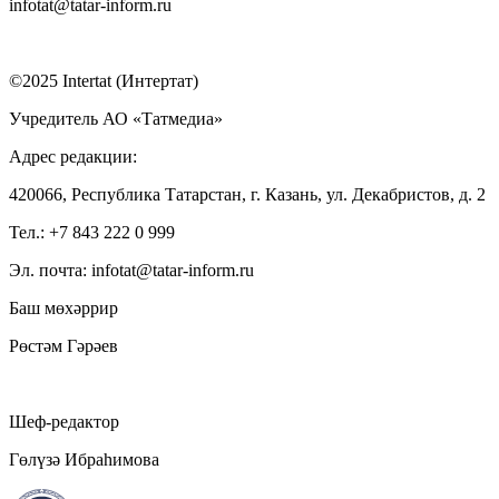
infotat@tatar-inform.ru
©2025 Intertat (Интертат)
Учредитель АО «Татмедиа»
Адрес редакции:
420066, Республика Татарстан, г. Казань, ул. Декабристов, д. 2
Тел.: +7 843 222 0 999
Эл. почта: infotat@tatar-inform.ru
Баш мөхәррир
Рөстәм Гәрәев
Шеф-редактор
Гөлүзә Ибраһимова