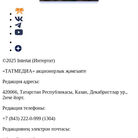
©2025 Intertat (Интертат)
«ТАТМЕДИА» акционерлык җәмгыяте
Редакция адресы:
420066, Татарстан Республикасы, Казан, Декабристлар ур.,
2нче йорт.
Редакция телефоны:
+7 (843) 222-0-999 (1304)
Редакциянең электрон почтасы: