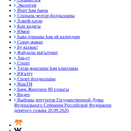
Экология
Йорт һәм бакча
Социаль челтәр йолдызлары
Хәвеф-хәтәр
Көн кадагы
Юмор
Һава торышы һәм ай календаре
Сорау-җавап
Бу кызык!
Файдалы мәгълүмат
Аш-су
Спорт
Татар җырлары һәм клиплары
Югалту
Спорт йолдызлары
ЯшьТИ
Бөек Җиңүнең 80 еллыгы
Видео
Выборы депутатов Государственной Думы
Федерального Собрания Российской Федерации
девятого созыва 20.09.2026