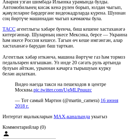
Авария узган шимбәдә Ильинка урамында булды.
Автомобильнең кисәк кенә рулен борып, юлдан чыгып,
җәяүлеләрне бәрдергәне видеокадрларда күренә. Шуннан
соң йөртүче машинадан чыгып качмакчы була.
ТАСС
агентлыгы хәбәре буенча, биш кешене хастаханәгә
китергәннәр. Шуларның икесе Мексика, берсе — Украина
һәм икесе Россия кешесе. Тагын өч кеше имгәнгән, алар
хастаханәгә барудан баш тарткан.
Агентлык хәбәр иткәнчә, машина йөртүче газ һәм тормоз
педальләрен ялгышкан. Ул инде 20 сәгать руль артында
булуын әйткән, урыннан качарга тырышуын курку
белән аңлаткан.
Видео наезда такси на пешеходов в центре
Москвы.
pic.twitter.com/UgMLPnuuzc
— Тот самый Мартин (@martin_camera)
16 июня
2018 г.
Интертат яңалыкларын
MAX-каналында
укыгыз
Комментарийлар (0)