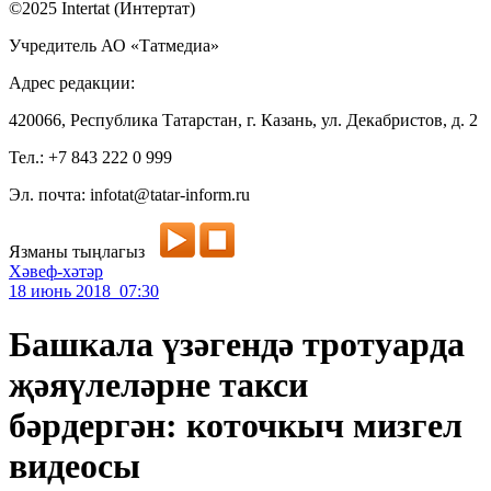
©2025 Intertat (Интертат)
Учредитель АО «Татмедиа»
Адрес редакции:
420066, Республика Татарстан, г. Казань, ул. Декабристов, д. 2
Тел.: +7 843 222 0 999
Эл. почта: infotat@tatar-inform.ru
Язманы тыңлагыз
Хәвеф-хәтәр
18 июнь 2018 07:30
Башкала үзәгендә тротуарда
җәяүлеләрне такси
бәрдергән: коточкыч мизгел
видеосы