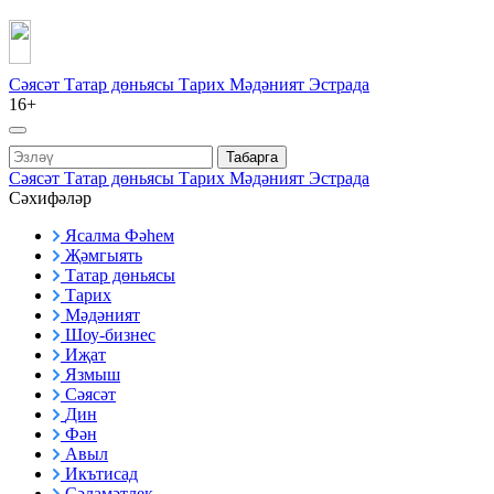
Сәясәт
Татар дөньясы
Тарих
Мәдәният
Эстрада
16+
Табарга
Сәясәт
Татар дөньясы
Тарих
Мәдәният
Эстрада
Сәхифәләр
Ясалма Фәһем
Җәмгыять
Татар дөньясы
Тарих
Мәдәният
Шоу-бизнес
Иҗат
Язмыш
Сәясәт
Дин
Фән
Авыл
Икътисад
Сәламәтлек