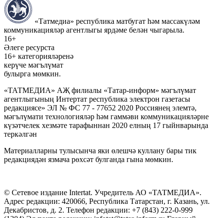
«Татмедиа» республика матбугат һәм массакүләм
коммуникацияләр агентлыгы ярдәме белән чыгарыла.
16+
Әлеге ресурста
16+ категорияләренә
керүче мәгълүмат
булырга мөмкин.
«ТАТМЕДИА» АҖ филиалы «Татар-информ» мәгълүмат
агентлыгының Интертат республика электрон газетасы
редакциясе» ЭЛ № ФС 77 - 77652 2020 Россиянең элемтә,
мәгълүмати технологияләр һәм гаммәви коммуникацияләрне
күзәтчелек хезмәте тарафыннан 2020 елның 17 гыйнварында
теркәлгән
Материалларны тулысынча яки өлешчә куллану бары тик
редакциядән язмача рөхсәт булганда гына мөмкин.
© Сетевое издание Intertat. Учредитель АО «ТАТМЕДИА».
Адрес редакции: 420066, Республика Татарстан, г. Казань, ул.
Декабристов, д. 2. Телефон редакции: +7 (843) 222-0-999