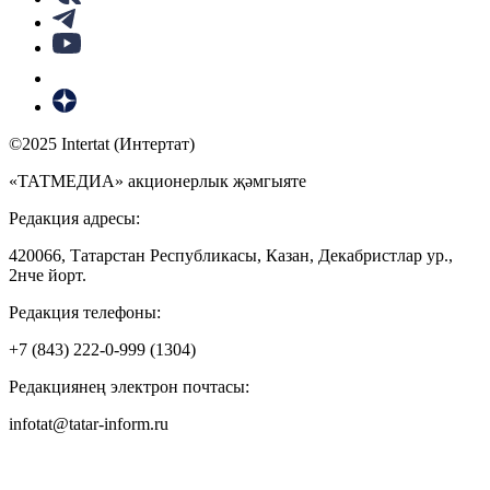
©2025 Intertat (Интертат)
«ТАТМЕДИА» акционерлык җәмгыяте
Редакция адресы:
420066, Татарстан Республикасы, Казан, Декабристлар ур.,
2нче йорт.
Редакция телефоны:
+7 (843) 222-0-999 (1304)
Редакциянең электрон почтасы:
infotat@tatar-inform.ru