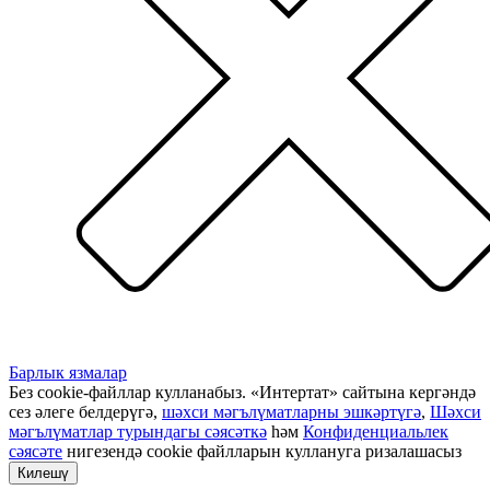
Барлык язмалар
Без cookie-файллар кулланабыз. «Интертат» сайтына кергәндә
сез әлеге белдерүгә,
шәхси мәгълүматларны эшкәртүгә
,
Шәхси
мәгълүматлар турындагы сәясәткә
һәм
Конфиденциальлек
сәясәте
нигезендә cookie файлларын куллануга ризалашасыз
Килешү