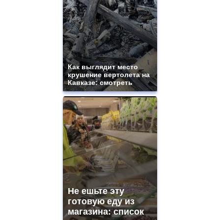
Как выглядит место
крушение вертолета на
Кавказе: смотреть
Не ешьте эту
готовую еду из
магазина: список