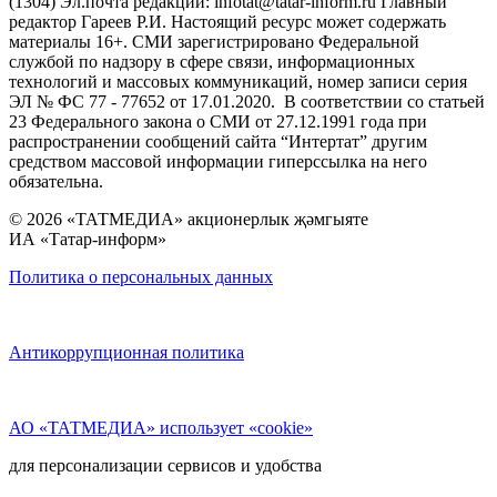
(1304) Эл.почта редакции: infotat@tatar-inform.ru Главный
редактор Гареев Р.И. Настоящий ресурс может содержать
материалы 16+. СМИ зарегистрировано Федеральной
службой по надзору в сфере связи, информационных
технологий и массовых коммуникаций, номер записи серия
ЭЛ № ФС 77 - 77652 от 17.01.2020. В соответствии со статьей
23 Федерального закона о СМИ от 27.12.1991 года при
распространении сообщений сайта “Интертат” другим
средством массовой информации гиперссылка на него
обязательна.
© 2026 «ТАТМЕДИА» акционерлык җәмгыяте
ИА «Татар-информ»
Политика о персональных данных
Антикоррупционная политика
АО «ТАТМЕДИА» использует «cookie»
для персонализации сервисов и удобства