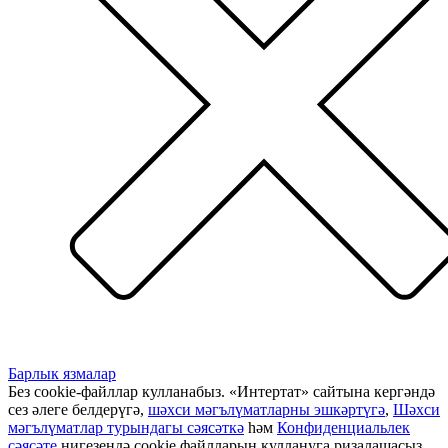
Барлык язмалар
Без cookie-файллар кулланабыз. «Интертат» сайтына кергәндә
сез әлеге белдерүгә,
шәхси мәгълүматларны эшкәртүгә
,
Шәхси
мәгълүматлар турындагы сәясәткә
һәм
Конфиденциальлек
сәясәте
нигезендә cookie файлларын куллануга ризалашасыз