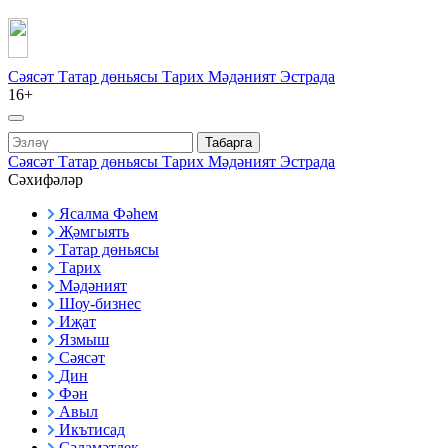
Сәясәт
Татар дөньясы
Тарих
Мәдәният
Эстрада
16+
Табарга
Сәясәт
Татар дөньясы
Тарих
Мәдәният
Эстрада
Сәхифәләр
Ясалма Фәһем
Җәмгыять
Татар дөньясы
Тарих
Мәдәният
Шоу-бизнес
Иҗат
Язмыш
Сәясәт
Дин
Фән
Авыл
Икътисад
Сәламәтлек