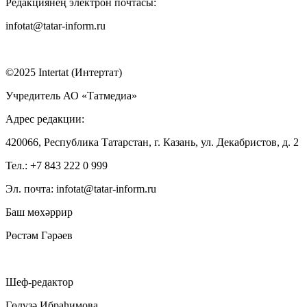
Редакциянең электрон почтасы:
infotat@tatar-inform.ru
©2025 Intertat (Интертат)
Учредитель АО «Татмедиа»
Адрес редакции:
420066, Республика Татарстан, г. Казань, ул. Декабристов, д. 2
Тел.: +7 843 222 0 999
Эл. почта: infotat@tatar-inform.ru
Баш мөхәррир
Рөстәм Гәрәев
Шеф-редактор
Гөлүзә Ибраһимова