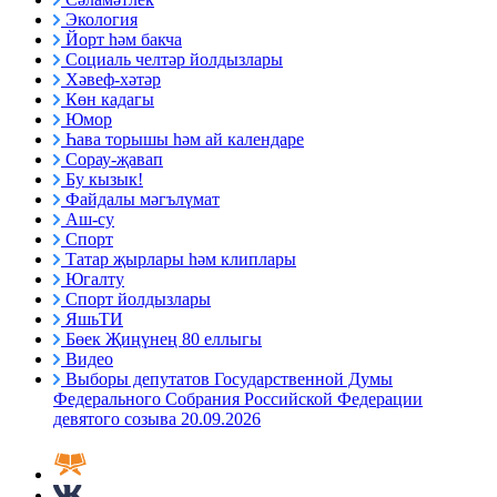
Экология
Йорт һәм бакча
Социаль челтәр йолдызлары
Хәвеф-хәтәр
Көн кадагы
Юмор
Һава торышы һәм ай календаре
Сорау-җавап
Бу кызык!
Файдалы мәгълүмат
Аш-су
Спорт
Татар җырлары һәм клиплары
Югалту
Спорт йолдызлары
ЯшьТИ
Бөек Җиңүнең 80 еллыгы
Видео
Выборы депутатов Государственной Думы
Федерального Собрания Российской Федерации
девятого созыва 20.09.2026