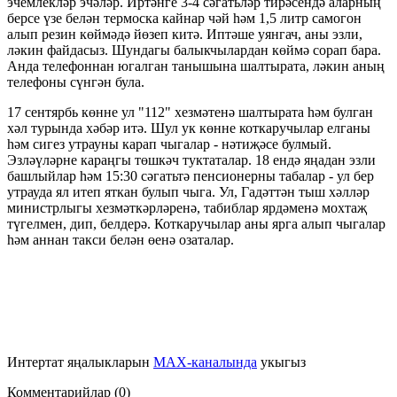
эчемлекләр эчәләр. Иртәнге 3-4 сәгатьләр тирәсендә аларның
берсе үзе белән термоска кайнар чәй һәм 1,5 литр самогон
алып резин көймәдә йөзеп китә. Иптәше уянгач, аны эзли,
ләкин файдасыз. Шундагы балыкчылардан көймә сорап бара.
Анда телефоннан югалган танышына шалтырата, ләкин аның
телефоны сүнгән була.
17 сентярбь көнне ул "112" хезмәтенә шалтырата һәм булган
хәл турында хәбәр итә. Шул ук көнне коткаручылар елганы
һәм сигез утрауны карап чыгалар - нәтиҗәсе булмый.
Эзләүләрне караңгы төшкәч туктаталар. 18 ендә яңадан эзли
башлыйлар һәм 15:30 сәгатьтә пенсионерны табалар - ул бер
утрауда ял итеп яткан булып чыга. Ул, Гадәттән тыш хәлләр
министрлыгы хезмәткәрләренә, табиблар ярдәменә мохтаҗ
түгелмен, дип, белдерә. Коткаручылар аны ярга алып чыгалар
һәм аннан такси белән өенә озаталар.
Интертат яңалыкларын
MAX-каналында
укыгыз
Комментарийлар (0)