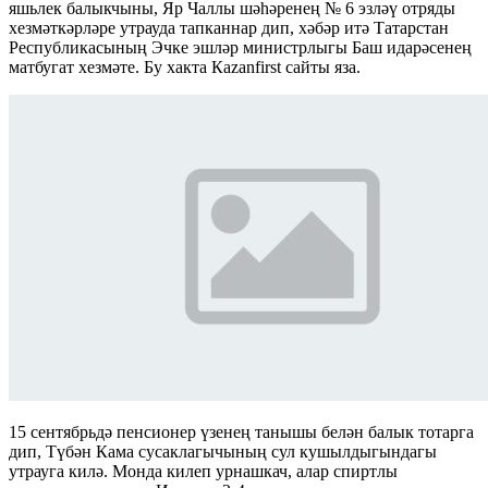
яшьлек балыкчыны, Яр Чаллы шәһәренең № 6 эзләү отряды
хезмәткәрләре утрауда тапканнар дип, хәбәр итә Татарстан
Республикасының Эчке эшләр министрлыгы Баш идарәсенең
матбугат хезмәте. Бу хакта Кazanfirst сайты яза.
15 сентябрьдә пенсионер үзенең танышы белән балык тотарга
дип, Түбән Кама сусаклагычының сул кушылдыгындагы
утрауга килә. Монда килеп урнашкач, алар спиртлы