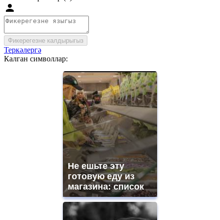
Фикерегезне калдырыгыз
Теркәлергә
Калган символлар:
Не ешьте эту
готовую еду из
магазина: список