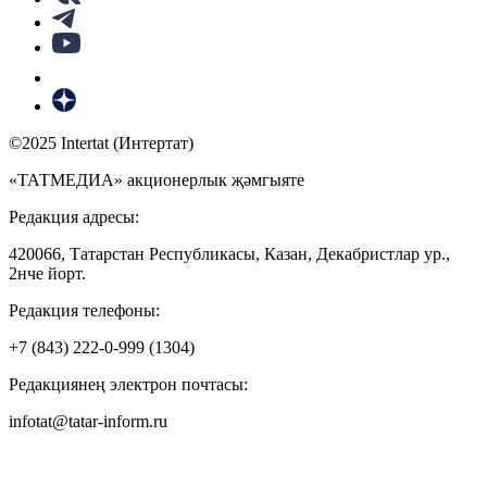
©2025 Intertat (Интертат)
«ТАТМЕДИА» акционерлык җәмгыяте
Редакция адресы:
420066, Татарстан Республикасы, Казан, Декабристлар ур.,
2нче йорт.
Редакция телефоны:
+7 (843) 222-0-999 (1304)
Редакциянең электрон почтасы:
infotat@tatar-inform.ru