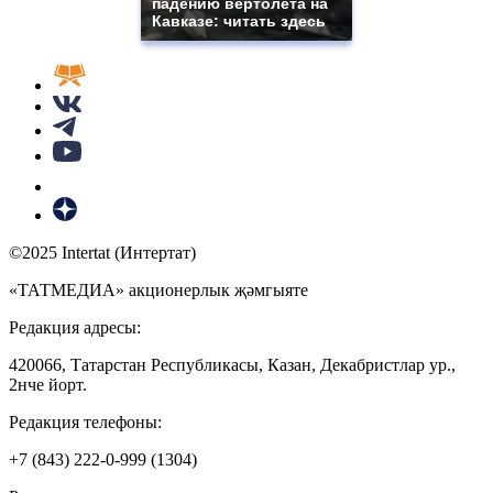
падению вертолета на
Кавказе: читать здесь
©2025 Intertat (Интертат)
«ТАТМЕДИА» акционерлык җәмгыяте
Редакция адресы:
420066, Татарстан Республикасы, Казан, Декабристлар ур.,
2нче йорт.
Редакция телефоны:
+7 (843) 222-0-999 (1304)