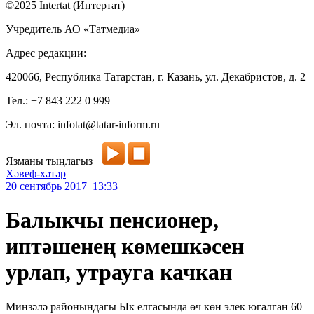
©2025 Intertat (Интертат)
Учредитель АО «Татмедиа»
Адрес редакции:
420066, Республика Татарстан, г. Казань, ул. Декабристов, д. 2
Тел.: +7 843 222 0 999
Эл. почта: infotat@tatar-inform.ru
Язманы тыңлагыз
Хәвеф-хәтәр
20 сентябрь 2017 13:33
Балыкчы пенсионер,
иптәшенең көмешкәсен
урлап, утрауга качкан
Минзәлә районындагы Ык елгасында өч көн элек югалган 60