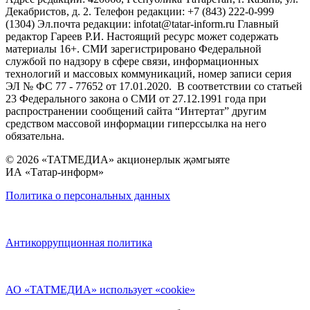
Декабристов, д. 2. Телефон редакции: +7 (843) 222-0-999
(1304) Эл.почта редакции: infotat@tatar-inform.ru Главный
редактор Гареев Р.И. Настоящий ресурс может содержать
материалы 16+. СМИ зарегистрировано Федеральной
службой по надзору в сфере связи, информационных
технологий и массовых коммуникаций, номер записи серия
ЭЛ № ФС 77 - 77652 от 17.01.2020. В соответствии со статьей
23 Федерального закона о СМИ от 27.12.1991 года при
распространении сообщений сайта “Интертат” другим
средством массовой информации гиперссылка на него
обязательна.
© 2026 «ТАТМЕДИА» акционерлык җәмгыяте
ИА «Татар-информ»
Политика о персональных данных
Антикоррупционная политика
АО «ТАТМЕДИА» использует «cookie»