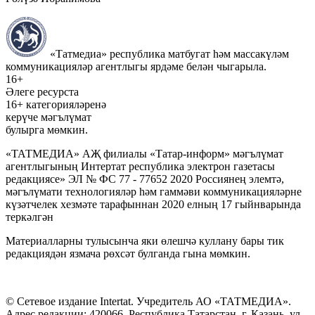
«Татмедиа» республика матбугат һәм массакүләм
коммуникацияләр агентлыгы ярдәме белән чыгарыла.
16+
Әлеге ресурста
16+ категорияләренә
керүче мәгълүмат
булырга мөмкин.
«ТАТМЕДИА» АҖ филиалы «Татар-информ» мәгълүмат
агентлыгының Интертат республика электрон газетасы
редакциясе» ЭЛ № ФС 77 - 77652 2020 Россиянең элемтә,
мәгълүмати технологияләр һәм гаммәви коммуникацияләрне
күзәтчелек хезмәте тарафыннан 2020 елның 17 гыйнварында
теркәлгән
Материалларны тулысынча яки өлешчә куллану бары тик
редакциядән язмача рөхсәт булганда гына мөмкин.
© Сетевое издание Intertat. Учредитель АО «ТАТМЕДИА».
Адрес редакции: 420066, Республика Татарстан, г. Казань, ул.