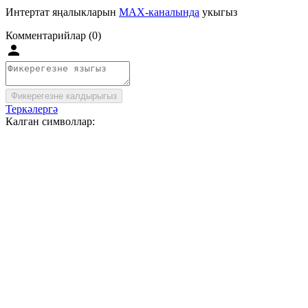
Интертат яңалыкларын
MAX-каналында
укыгыз
Комментарийлар (0)
Фикерегезне калдырыгыз
Теркәлергә
Калган символлар: