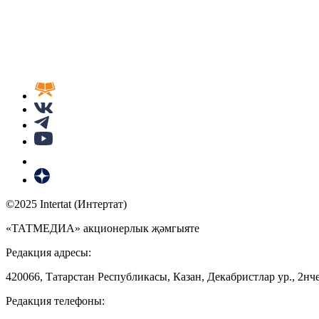
©2025 Intertat (Интертат)
«ТАТМЕДИА» акционерлык җәмгыяте
Редакция адресы:
420066, Татарстан Республикасы, Казан, Декабристлар ур., 2нче
Редакция телефоны: