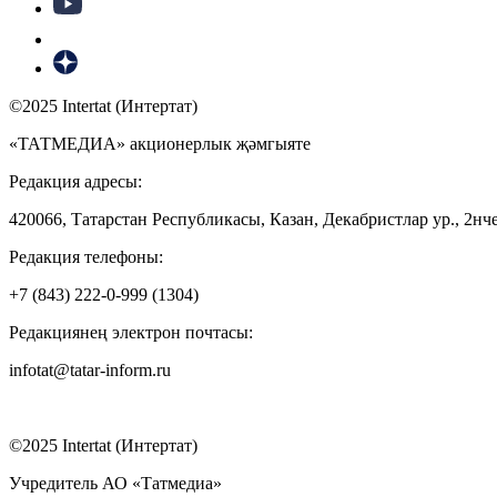
©2025 Intertat (Интертат)
«ТАТМЕДИА» акционерлык җәмгыяте
Редакция адресы:
420066, Татарстан Республикасы, Казан, Декабристлар ур., 2нче
Редакция телефоны:
+7 (843) 222-0-999 (1304)
Редакциянең электрон почтасы:
infotat@tatar-inform.ru
©2025 Intertat (Интертат)
Учредитель АО «Татмедиа»