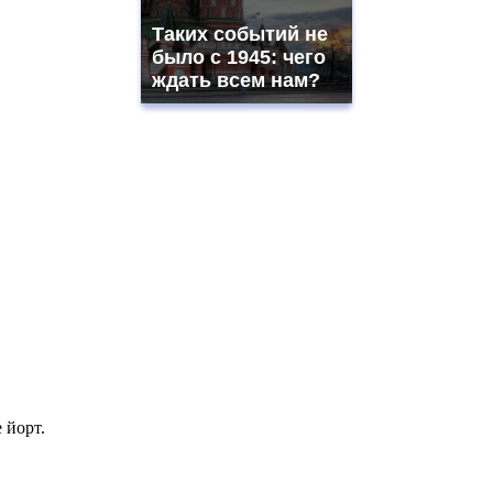
Таких событий не
было с 1945: чего
ждать всем нам?
 йорт.