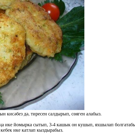
н кисәбез дә, тиресен салдырып, сөяген алабыз.
а ике йомырка сытып, 3-4 кашык он кушып, яхшылап болгатабыз. 
кебек ике катлап кыздырабыз.