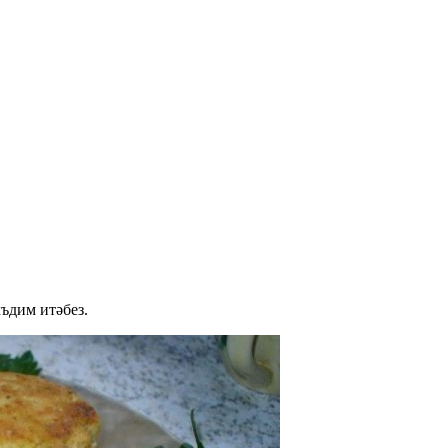
ъдим итәбез.