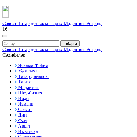
Сәясәт
Татар дөньясы
Тарих
Мәдәният
Эстрада
16+
Табарга
Сәясәт
Татар дөньясы
Тарих
Мәдәният
Эстрада
Сәхифәләр
Ясалма Фәһем
Җәмгыять
Татар дөньясы
Тарих
Мәдәният
Шоу-бизнес
Иҗат
Язмыш
Сәясәт
Дин
Фән
Авыл
Икътисад
Сәламәтлек