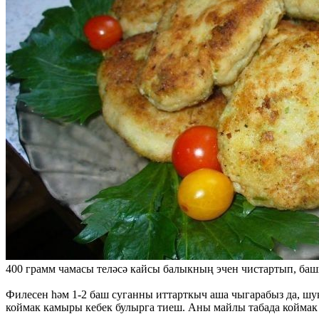
400 грамм чамасы теләсә кайсы балыкның эчен чистартып, башы
Филесен һәм 1-2 баш суганны иттарткыч аша чыгарабыз да, шуң
коймак камыры кебек булырга тиеш. Аны майлы табада коймак 