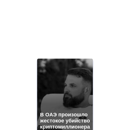
В ОАЭ произошло
жестокое убийство
криптомиллионера