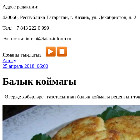
Адрес редакции:
420066, Республика Татарстан, г. Казань, ул. Декабристов, д. 2
Тел.: +7 843 222 0 999
Эл. почта: infotat@tatar-inform.ru
Язманы тыңлагыз
Аш-су
25 апрель 2018 06:00
Балык коймагы
"Әгерҗе хәбәрләре" газетасыннан балык коймагы рецептын тәк