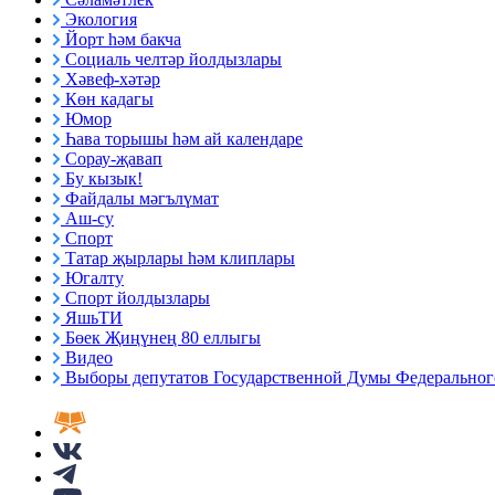
Экология
Йорт һәм бакча
Социаль челтәр йолдызлары
Хәвеф-хәтәр
Көн кадагы
Юмор
Һава торышы һәм ай календаре
Сорау-җавап
Бу кызык!
Файдалы мәгълүмат
Аш-су
Спорт
Татар җырлары һәм клиплары
Югалту
Спорт йолдызлары
ЯшьТИ
Бөек Җиңүнең 80 еллыгы
Видео
Выборы депутатов Государственной Думы Федерального