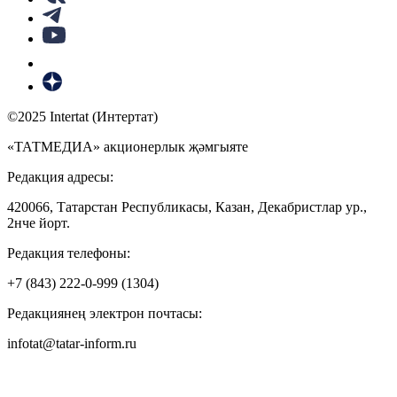
©2025 Intertat (Интертат)
«ТАТМЕДИА» акционерлык җәмгыяте
Редакция адресы:
420066, Татарстан Республикасы, Казан, Декабристлар ур.,
2нче йорт.
Редакция телефоны:
+7 (843) 222-0-999 (1304)
Редакциянең электрон почтасы:
infotat@tatar-inform.ru