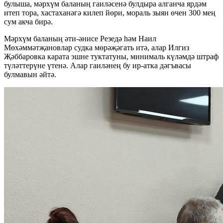
булыша, мәрхүм баланың гаиләсенә булдыра алганча ярдәм
итеп тора, хастаханәгә килеп йөри, мораль зыян өчен 300 мең
сум акча бирә.
Мәрхүм баланың әти-әнисе Резедә һәм Наил
Мөхәммәтҗановлар судка мөрәҗәгать итә, алар Илгиз
Җәббаровка карата эшне туктатуны, минималь күләмдә штраф
түләттерүне үтенә. Алар гаиләнең бу ир-атка дәгъвасы
булмавын әйтә.