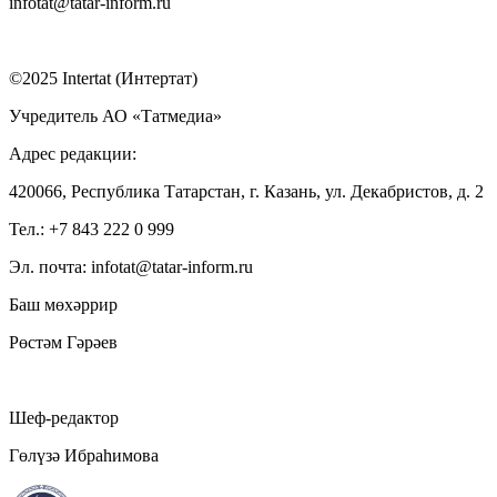
infotat@tatar-inform.ru
©2025 Intertat (Интертат)
Учредитель АО «Татмедиа»
Адрес редакции:
420066, Республика Татарстан, г. Казань, ул. Декабристов, д. 2
Тел.: +7 843 222 0 999
Эл. почта: infotat@tatar-inform.ru
Баш мөхәррир
Рөстәм Гәрәев
Шеф-редактор
Гөлүзә Ибраһимова