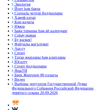
Экология
Йорт һәм бакча
Социаль челтәр йолдызлары
Хәвеф-хәтәр
Көн кадагы
Юмор
Һава торышы һәм ай календаре
Сорау-җавап
Бу кызык!
Файдалы мәгълүмат
Аш-су
Спорт
Татар җырлары һәм клиплары
Югалту
Спорт йолдызлары
ЯшьТИ
Бөек Җиңүнең 80 еллыгы
Видео
Выборы депутатов Государственной Думы
Федерального Собрания Российской Федерации
девятого созыва 20.09.2026