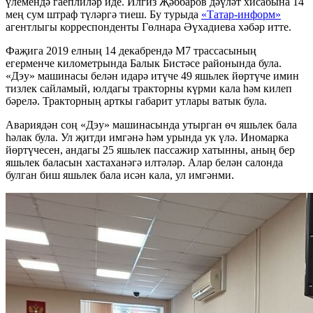
үлемендә гаеплиләр иде. Илгиз Җәббаров дәүләт хисабына 14
мең сум штраф түләргә тиеш. Бу турыда
«Татар-информ»
агентлыгы корреспонденты Гөлнара Әүхадиева хәбәр итте.
Фаҗига 2019 елның 14 декабрендә М7 трассасының
егерменче километрында Балык Бистәсе районында була.
«Дэу» машинасы белән идарә итүче 49 яшьлек йөртүче имин
тизлек сайламый, юлдагы тракторны күрми кала һәм килеп
бәрелә. Тракторның арткы габарит утлары ватык була.
Авариядән соң «Дэу» машинасында утырган өч яшьлек бала
һәлак була. Ул җитди имгәнә һәм урында ук үлә. Иномарка
йөртүчесен, андагы 25 яшьлек пассажир хатынны, аның бер
яшьлек баласын хастаханәгә илтәләр. Алар белән салонда
булган биш яшьлек бала исән кала, ул имгәнми.