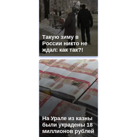
Такую зиму в
России никто не
ждал: как так?!
На Урале из казны
были украдены 18
миллионов рублей