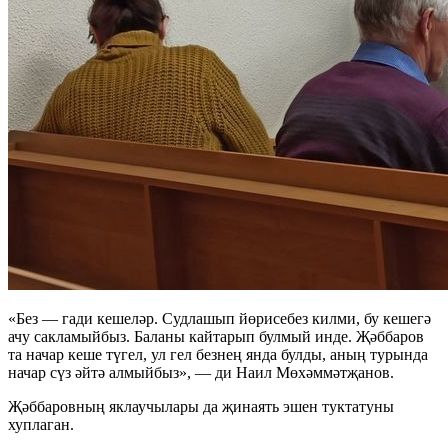
«Без — гади кешеләр. Судлашып йөрисебез килми, бу кешегә
ачу сакламыйбыз. Баланы кайтарып булмый инде. Җәббаров
та начар кеше түгел, ул гел безнең янда булды, аның турында
начар сүз әйтә алмыйбыз», — ди Наил Мөхәммәтҗанов.
Җәббаровның яклаучылары да җинаять эшен туктатуны
хуплаган.