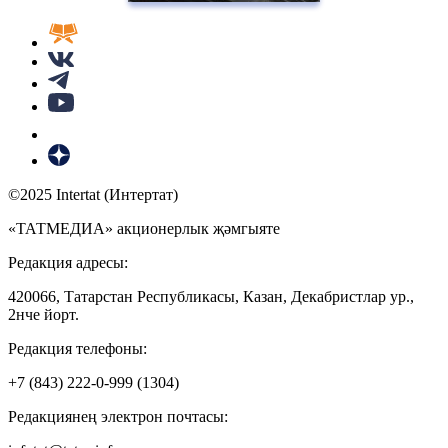
©2025 Intertat (Интертат)
«ТАТМЕДИА» акционерлык җәмгыяте
Редакция адресы:
420066, Татарстан Республикасы, Казан, Декабристлар ур.,
2нче йорт.
Редакция телефоны:
+7 (843) 222-0-999 (1304)
Редакциянең электрон почтасы: