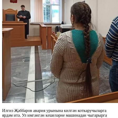
Илгиз Җәббаров авария урынына килгән коткаручыларга
ярдәм итә. Ул имгәнгән кешеләрне машинадан чыгарырга