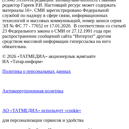
редактор Гареев Р.И. Настоящий ресурс может содержать
материалы 16+. СМИ зарегистрировано Федеральной
службой по надзору в сфере связи, информационных
технологий и массовых коммуникаций, номер записи серия
ЭЛ № ФС 77 - 77652 от 17.01.2020. В соответствии со статьей
23 Федерального закона о СМИ от 27.12.1991 года при
распространении сообщений сайта “Интертат” другим
средством массовой информации гиперссылка на него
обязательна.
© 2026 «ТАТМЕДИА» акционерлык җәмгыяте
ИА «Татар-информ»
Политика о персональных данных
Антикоррупционная политика
АО «ТАТМЕДИА» использует «cookie»
для персонализации сервисов и удобства