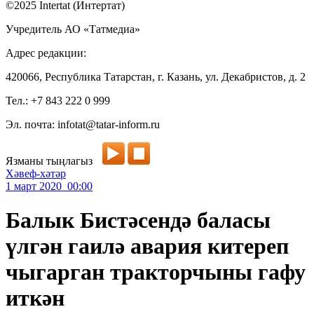
©2025 Intertat (Интертат)
Учредитель АО «Татмедиа»
Адрес редакции:
420066, Республика Татарстан, г. Казань, ул. Декабристов, д. 2
Тел.: +7 843 222 0 999
Эл. почта: infotat@tatar-inform.ru
Язманы тыңлагыз
Хәвеф-хәтәр
1 март 2020 00:00
Балык Бистәсендә баласы
үлгән гаилә авария китереп
чыгарган тракторчыны гафу
иткән