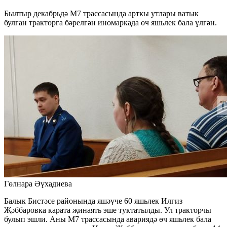
Былтыр декабрьдә М7 трассасында арткы утлары ватык
булган тракторга бәрелгән иномаркада өч яшьлек бала үлгән.
Гөлнара Әүхадиева
Балык Бистәсе районында яшәүче 60 яшьлек Илгиз
Җәббаровка карата җинаять эше туктатылды. Ул тракторчы
булып эшли. Аны М7 трассасында авариядә өч яшьлек бала