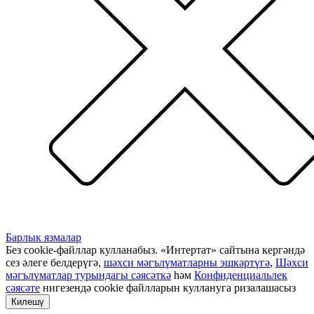
Барлык язмалар
Без cookie-файллар кулланабыз. «Интертат» сайтына кергәндә
сез әлеге белдерүгә,
шәхси мәгълүматларны эшкәртүгә
,
Шәхси
мәгълүматлар турындагы сәясәткә
һәм
Конфиденциальлек
сәясәте
нигезендә cookie файлларын куллануга ризалашасыз
Килешү