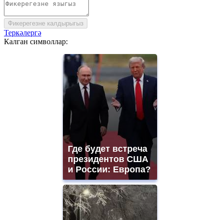
Фикерегезне калдырыгыз
Теркәлергә
Калган символлар:
Где будет встреча
президентов США
и России: Европа?