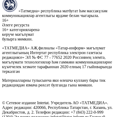
«Татмедиа» республика матбугат һәм массакүләм
коммуникацияләр агентлыгы ярдәме белән чыгарыла.
16+
Әлеге ресурста
16+ категорияләренә
керүче мәгълүмат
булырга мөмкин.
«ТАТМЕДИА» АҖ филиалы «Татар-информ» мәгълүмат
агентлыгының Интертат республика электрон газетасы
редакциясе» ЭЛ № ФС 77 - 77652 2020 Россиянең элемтә,
мәгълүмати технологияләр һәм гаммәви коммуникацияләрне
күзәтчелек хезмәте тарафыннан 2020 елның 17 гыйнварында
теркәлгән
Материалларны тулысынча яки өлешчә куллану бары тик
редакциядән язмача рөхсәт булганда гына мөмкин.
© Сетевое издание Intertat. Учредитель АО «ТАТМЕДИА».
Адрес редакции: 420066, Республика Татарстан, г. Казань, ул.
Декабристов, д. 2. Телефон редакции: +7 (843) 222-0-999
(1304) Эл.почта редакции: infotat@tatar-inform.ru Главный