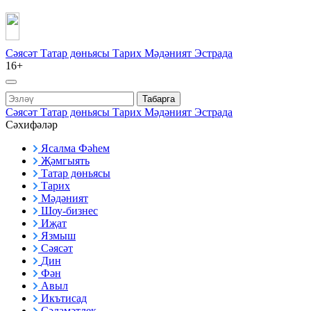
Сәясәт
Татар дөньясы
Тарих
Мәдәният
Эстрада
16+
Табарга
Сәясәт
Татар дөньясы
Тарих
Мәдәният
Эстрада
Сәхифәләр
Ясалма Фәһем
Җәмгыять
Татар дөньясы
Тарих
Мәдәният
Шоу-бизнес
Иҗат
Язмыш
Сәясәт
Дин
Фән
Авыл
Икътисад
Сәламәтлек