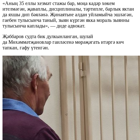
«Аның 35 еллы хезмәт стажы бар, моңа кадәр хөкем
ителмәгән, җаваплы, дисциплиналы, тәртипле, барлык яктан
да яхшы дип бәяләнә. Җинаятьне алдан уйламыйча эшләгән,
гаебен тулысынча таный, зыян күргән якка мораль зыянны
тулысынча каплады», — диде адвокат.
Җәббаров судта бик дулкынланган, шулай
да Мөхәммәтҗановлар гаиләсенә мөрәҗәгать итәргә көч
тапкан, гафу үтенгән.