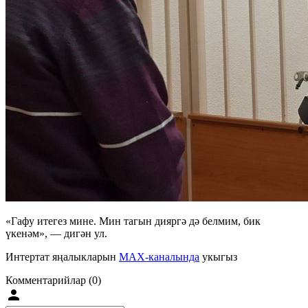
«Гафу итегез мине. Мин тагын дияргә дә белмим, бик
үкенәм», — дигән ул.
Интертат яңалыкларын
MAX-каналында
укыгыз
Комментарийлар (0)