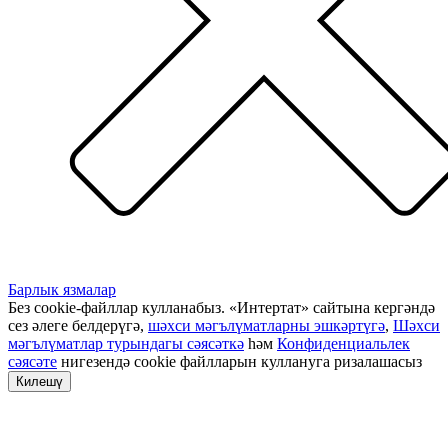
Барлык язмалар
Без cookie-файллар кулланабыз. «Интертат» сайтына кергәндә
сез әлеге белдерүгә,
шәхси мәгълүматларны эшкәртүгә
,
Шәхси
мәгълүматлар турындагы сәясәткә
һәм
Конфиденциальлек
сәясәте
нигезендә cookie файлларын куллануга ризалашасыз
Килешү