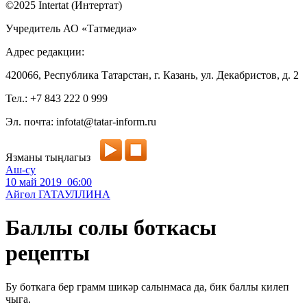
©2025 Intertat (Интертат)
Учредитель АО «Татмедиа»
Адрес редакции:
420066, Республика Татарстан, г. Казань, ул. Декабристов, д. 2
Тел.: +7 843 222 0 999
Эл. почта: infotat@tatar-inform.ru
Язманы тыңлагыз
Аш-су
10 май 2019 06:00
Айгөл ГАТАУЛЛИНА
Баллы солы боткасы
рецепты
Бу боткага бер грамм шикәр салынмаса да, бик баллы килеп
чыга.