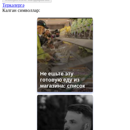
Теркәлергә
Калган символлар:
Не ешьте эту
готовую еду из
магазина: список