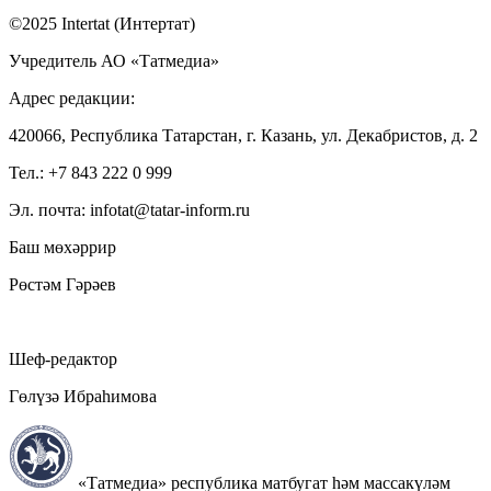
©2025 Intertat (Интертат)
Учредитель АО «Татмедиа»
Адрес редакции:
420066, Республика Татарстан, г. Казань, ул. Декабристов, д. 2
Тел.: +7 843 222 0 999
Эл. почта: infotat@tatar-inform.ru
Баш мөхәррир
Рөстәм Гәрәев
Шеф-редактор
Гөлүзә Ибраһимова
«Татмедиа» республика матбугат һәм массакүләм