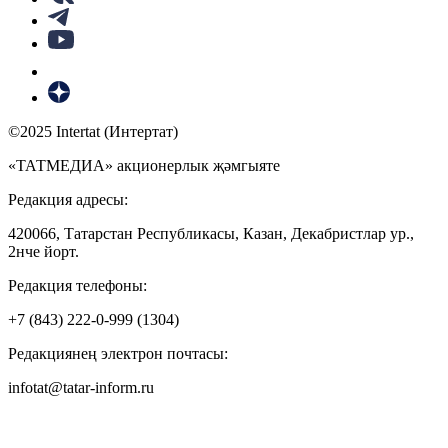
©2025 Intertat (Интертат)
«ТАТМЕДИА» акционерлык җәмгыяте
Редакция адресы:
420066, Татарстан Республикасы, Казан, Декабристлар ур.,
2нче йорт.
Редакция телефоны:
+7 (843) 222-0-999 (1304)
Редакциянең электрон почтасы:
infotat@tatar-inform.ru