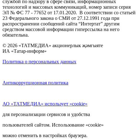
службой по надзору в сфере связи, информационных
технологий и массовых коммуникаций, номер записи серия
ЭЛ № ФС 77 - 77652 от 17.01.2020. В соответствии со статьей
23 Федерального закона о СМИ от 27.12.1991 года при
распространении сообщений сайта “Интертат” другим
средством массовой информации гиперссылка на него
обязательна.
© 2026 «ТАТМЕДИА» акционерлык җәмгыяте
ИА «Татар-информ»
Политика о персональных данных
Антикоррупционная политика
АО «ТАТМЕДИА» использует «cookie»
для персонализации сервисов и удобства
пользователей сайтом. Использование «cookie»
можно отменить в настройках браузера.