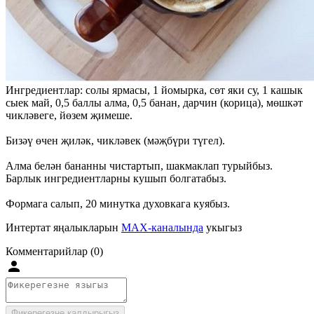
Ингредиентлар: солы ярмасы, 1 йомырка, сөт яки су, 1 кашык
сыек май, 0,5 баллы алма, 0,5 банан, дарчин (корица), мөшкәт
чикләвеге, йөзем җимеше.
Бизәү өчен җиләк, чикләвек (мәҗбүри түгел).
Алма белән бананны чистартып, шакмаклап турыйбыз.
Барлык ингредиентларны кушып болгатабыз.
Формага салып, 20 минутка духовкага куябыз.
Интертат яңалыкларын
MAX-каналында
укыгыз
Комментарийлар (0)
Фикерегезне калдырыгыз