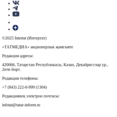
©2025 Intertat (Интертат)
«ТАТМЕДИА» акционерлык җәмгыяте
Редакция адресы:
420066, Татарстан Республикасы, Казан, Декабристлар ур.,
2нче йорт.
Редакция телефоны:
+7 (843) 222-0-999 (1304)
Редакциянең электрон почтасы:
infotat@tatar-inform.ru