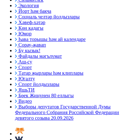
Экология
Йорт һәм бакча
Социаль челтәр йолдызлары
Хәвеф-хәтәр
Көн кадагы
Юмор
Һава торышы һәм ай календаре
Сорау-җавап
Бу кызык!
Файдалы мәгълүмат
Аш-су
Спорт
Татар җырлары һәм клиплары
Югалту
Спорт йолдызлары
ЯшьТИ
Бөек Җиңүнең 80 еллыгы
Видео
Выборы депутатов Государственной Думы
Федерального Собрания Российской Федерации
девятого созыва 20.09.2026