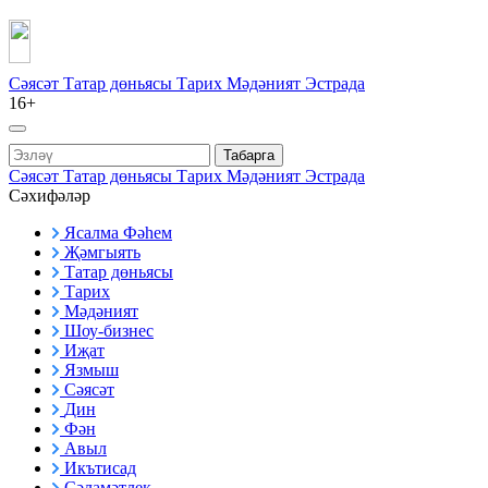
Сәясәт
Татар дөньясы
Тарих
Мәдәният
Эстрада
16+
Табарга
Сәясәт
Татар дөньясы
Тарих
Мәдәният
Эстрада
Сәхифәләр
Ясалма Фәһем
Җәмгыять
Татар дөньясы
Тарих
Мәдәният
Шоу-бизнес
Иҗат
Язмыш
Сәясәт
Дин
Фән
Авыл
Икътисад
Сәламәтлек