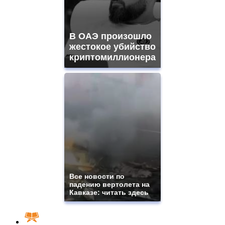
В ОАЭ произошло
жестокое убийство
криптомиллионера
Все новости по
падению вертолета на
Кавказе: читать здесь