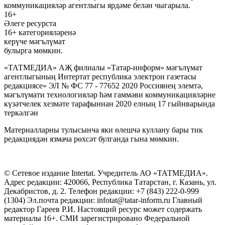
коммуникацияләр агентлыгы ярдәме белән чыгарыла.
16+
Әлеге ресурста
16+ категорияләренә
керүче мәгълүмат
булырга мөмкин.
«ТАТМЕДИА» АҖ филиалы «Татар-информ» мәгълүмат
агентлыгының Интертат республика электрон газетасы
редакциясе» ЭЛ № ФС 77 - 77652 2020 Россиянең элемтә,
мәгълүмати технологияләр һәм гаммәви коммуникацияләрне
күзәтчелек хезмәте тарафыннан 2020 елның 17 гыйнварында
теркәлгән
Материалларны тулысынча яки өлешчә куллану бары тик
редакциядән язмача рөхсәт булганда гына мөмкин.
© Сетевое издание Intertat. Учредитель АО «ТАТМЕДИА».
Адрес редакции: 420066, Республика Татарстан, г. Казань, ул.
Декабристов, д. 2. Телефон редакции: +7 (843) 222-0-999
(1304) Эл.почта редакции: infotat@tatar-inform.ru Главный
редактор Гареев Р.И. Настоящий ресурс может содержать
материалы 16+. СМИ зарегистрировано Федеральной