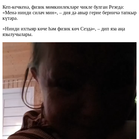
Кеп-кечкенә, физик мөмкинлекләре чикле булган Резедә:
«Менә нинди силач мин», – дия дә авыр герне берничә тапкыр
күтәрә.
«Нинди ихтыяр көче һәм физик көч Сездә», – дип яза аңа
язылучылары.