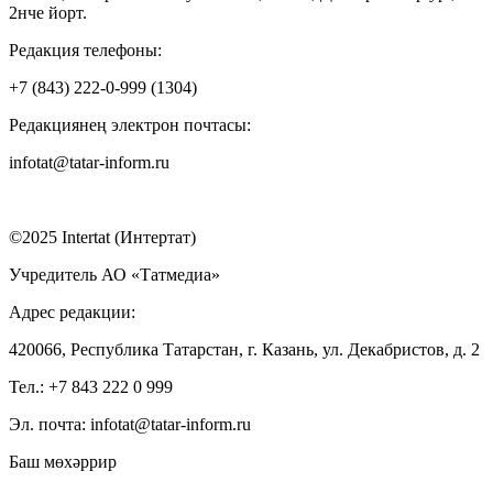
2нче йорт.
Редакция телефоны:
+7 (843) 222-0-999 (1304)
Редакциянең электрон почтасы:
infotat@tatar-inform.ru
©2025 Intertat (Интертат)
Учредитель АО «Татмедиа»
Адрес редакции:
420066, Республика Татарстан, г. Казань, ул. Декабристов, д. 2
Тел.: +7 843 222 0 999
Эл. почта: infotat@tatar-inform.ru
Баш мөхәррир