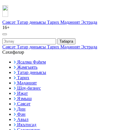
Сәясәт
Татар дөньясы
Тарих
Мәдәният
Эстрада
16+
Табарга
Сәясәт
Татар дөньясы
Тарих
Мәдәният
Эстрада
Сәхифәләр
Ясалма Фәһем
Җәмгыять
Татар дөньясы
Тарих
Мәдәният
Шоу-бизнес
Иҗат
Язмыш
Сәясәт
Дин
Фән
Авыл
Икътисад
Сәламәтлек