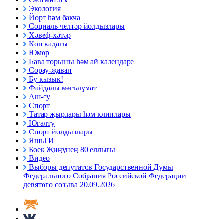
Экология
Йорт һәм бакча
Социаль челтәр йолдызлары
Хәвеф-хәтәр
Көн кадагы
Юмор
Һава торышы һәм ай календаре
Сорау-җавап
Бу кызык!
Файдалы мәгълүмат
Аш-су
Спорт
Татар җырлары һәм клиплары
Югалту
Спорт йолдызлары
ЯшьТИ
Бөек Җиңүнең 80 еллыгы
Видео
Выборы депутатов Государственной Думы
Федерального Собрания Российской Федерации
девятого созыва 20.09.2026