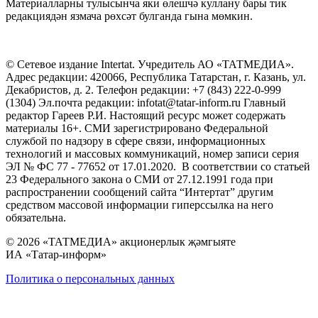
Материалларны тулысынча яки өлешчә куллану бары тик
редакциядән язмача рөхсәт булганда гына мөмкин.
© Сетевое издание Intertat. Учредитель АО «ТАТМЕДИА».
Адрес редакции: 420066, Республика Татарстан, г. Казань, ул.
Декабристов, д. 2. Телефон редакции: +7 (843) 222-0-999
(1304) Эл.почта редакции: infotat@tatar-inform.ru Главный
редактор Гареев Р.И. Настоящий ресурс может содержать
материалы 16+. СМИ зарегистрировано Федеральной
службой по надзору в сфере связи, информационных
технологий и массовых коммуникаций, номер записи серия
ЭЛ № ФС 77 - 77652 от 17.01.2020. В соответствии со статьей
23 Федерального закона о СМИ от 27.12.1991 года при
распространении сообщений сайта “Интертат” другим
средством массовой информации гиперссылка на него
обязательна.
© 2026 «ТАТМЕДИА» акционерлык җәмгыяте
ИА «Татар-информ»
Политика о персональных данных