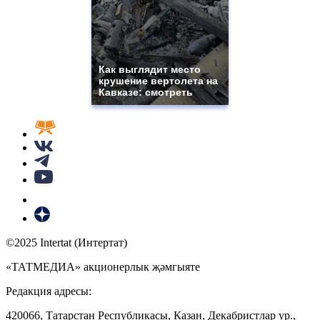
Как выглядит место
крушение вертолета на
Кавказе: смотреть
©2025 Intertat (Интертат)
«ТАТМЕДИА» акционерлык җәмгыяте
Редакция адресы:
420066, Татарстан Республикасы, Казан, Декабристлар ур.,