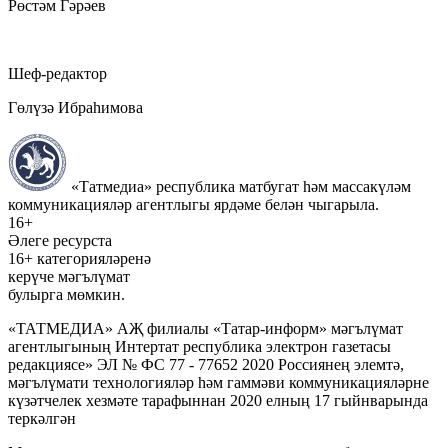
Рөстәм Гәрәев
Шеф-редактор
Гөлүзә Ибраһимова
«Татмедиа» республика матбугат һәм массакүләм
коммуникацияләр агентлыгы ярдәме белән чыгарыла.
16+
Әлеге ресурста
16+ категорияләренә
керүче мәгълүмат
булырга мөмкин.
«ТАТМЕДИА» АҖ филиалы «Татар-информ» мәгълүмат
агентлыгының Интертат республика электрон газетасы
редакциясе» ЭЛ № ФС 77 - 77652 2020 Россиянең элемтә,
мәгълүмати технологияләр һәм гаммәви коммуникацияләрне
күзәтчелек хезмәте тарафыннан 2020 елның 17 гыйнварында
теркәлгән