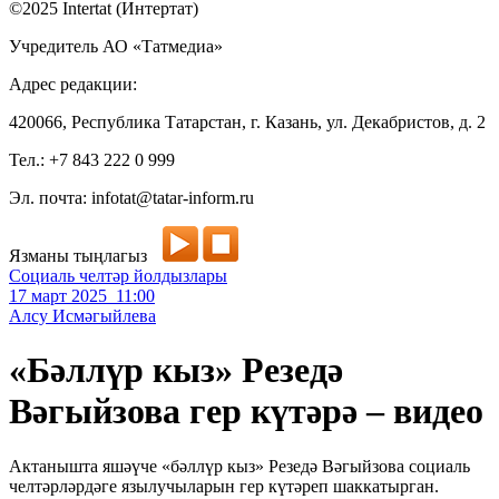
©2025 Intertat (Интертат)
Учредитель АО «Татмедиа»
Адрес редакции:
420066, Республика Татарстан, г. Казань, ул. Декабристов, д. 2
Тел.: +7 843 222 0 999
Эл. почта: infotat@tatar-inform.ru
Язманы тыңлагыз
Социаль челтәр йолдызлары
17 март 2025 11:00
Алсу Исмәгыйлева
«Бәллүр кыз» Резедә
Вәгыйзова гер күтәрә – видео
Актанышта яшәүче «бәллүр кыз» Резедә Вәгыйзова социаль
челтәрләрдәге язылучыларын гер күтәреп шаккатырган.