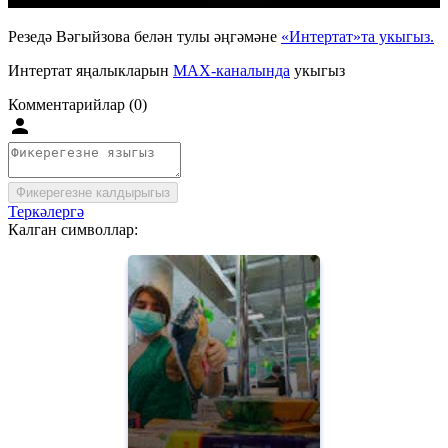
Резедә Вәгыйзова белән тулы әңгәмәне
«Интертат»та укыгыз.
Интертат яңалыкларын
MAX-каналында
укыгыз
Комментарийлар (0)
Фикерегезне калдырыгыз
Теркәлергә
Калган символлар: