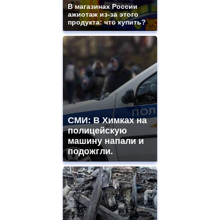
В магазинах России
ажиотаж из-за этого
продукта: что купить?
СМИ: В Химках на
полицейскую
машину напали и
подожгли.