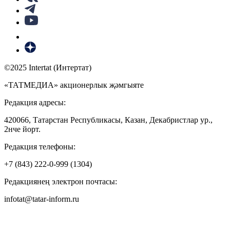
©2025 Intertat (Интертат)
«ТАТМЕДИА» акционерлык җәмгыяте
Редакция адресы:
420066, Татарстан Республикасы, Казан, Декабристлар ур.,
2нче йорт.
Редакция телефоны:
+7 (843) 222-0-999 (1304)
Редакциянең электрон почтасы:
infotat@tatar-inform.ru