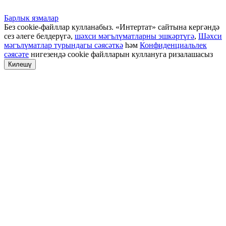
Барлык язмалар
Без cookie-файллар кулланабыз. «Интертат» сайтына кергәндә
сез әлеге белдерүгә,
шәхси мәгълүматларны эшкәртүгә
,
Шәхси
мәгълүматлар турындагы сәясәткә
һәм
Конфиденциальлек
сәясәте
нигезендә cookie файлларын куллануга ризалашасыз
Килешү