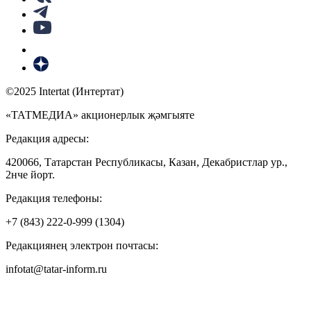
©2025 Intertat (Интертат)
«ТАТМЕДИА» акционерлык җәмгыяте
Редакция адресы:
420066, Татарстан Республикасы, Казан, Декабристлар ур.,
2нче йорт.
Редакция телефоны:
+7 (843) 222-0-999 (1304)
Редакциянең электрон почтасы:
infotat@tatar-inform.ru