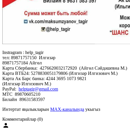
Instragram : help_tagir
тел: 89871757150 Илгизәр
89871757184 Айгөл
Карта Сбербанка: 4276620032172920 (Айгөл Сәй­дәшевна М.)
Карта ВТБ24: 5278830051179806 (Илгизәр Илгизович М.)
Карта Ак Барс банка: 4244 3695 1073 9821
(Илгизәр Илгизович М.)
PayPal:
helptagir@gmail.com
МТС 89870605210
Билайн 89631583597
Интертат яңалыкларын
MAX-каналында
укыгыз
Комментарийлар (0)