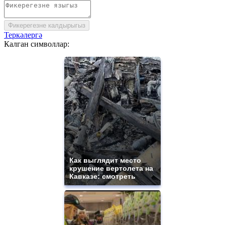
Фикерегезне калдырыгыз
Теркәлергә
Калган символлар:
Как выглядит место
крушение вертолета на
Кавказе: смотреть