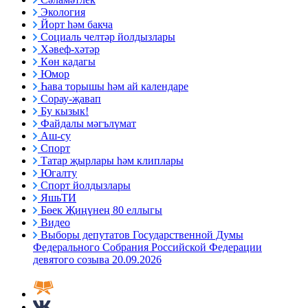
Экология
Йорт һәм бакча
Социаль челтәр йолдызлары
Хәвеф-хәтәр
Көн кадагы
Юмор
Һава торышы һәм ай календаре
Сорау-җавап
Бу кызык!
Файдалы мәгълүмат
Аш-су
Спорт
Татар җырлары һәм клиплары
Югалту
Спорт йолдызлары
ЯшьТИ
Бөек Җиңүнең 80 еллыгы
Видео
Выборы депутатов Государственной Думы
Федерального Собрания Российской Федерации
девятого созыва 20.09.2026