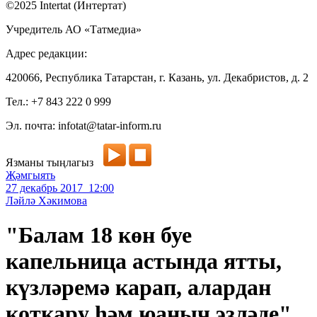
©2025 Intertat (Интертат)
Учредитель АО «Татмедиа»
Адрес редакции:
420066, Республика Татарстан, г. Казань, ул. Декабристов, д. 2
Тел.: +7 843 222 0 999
Эл. почта: infotat@tatar-inform.ru
Язманы тыңлагыз
Җәмгыять
27 декабрь 2017 12:00
Ләйлә Хәкимова
"Балам 18 көн буе
капельница астында ятты,
күзләремә карап, алардан
коткару һәм юаныч эзләде"