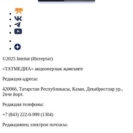
©2025 Intertat (Интертат)
«ТАТМЕДИА» акционерлык җәмгыяте
Редакция адресы:
420066, Татарстан Республикасы, Казан, Декабристлар ур.,
2нче йорт.
Редакция телефоны:
+7 (843) 222-0-999 (1304)
Редакциянең электрон почтасы: