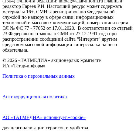
(1304) Эл.почта редакции: infotat@tatar-inform.ru Главный
редактор Гареев Р.И. Настоящий ресурс может содержать
материалы 16+. СМИ зарегистрировано Федеральной
службой по надзору в сфере связи, информационных
технологий и массовых коммуникаций, номер записи серия
ЭЛ № ФС 77 - 77652 от 17.01.2020. В соответствии со статьей
23 Федерального закона о СМИ от 27.12.1991 года при
распространении сообщений сайта “Интертат” другим
средством массовой информации гиперссылка на него
обязательна.
© 2026 «ТАТМЕДИА» акционерлык җәмгыяте
ИА «Татар-информ»
Политика о персональных данных
Антикоррупционная политика
АО «ТАТМЕДИА» использует «cookie»
для персонализации сервисов и удобства