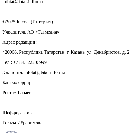
infotat@tatar-inform.ru
©2025 Intertat (Интертат)
Учредитель АО «Татмедиа»
Адрес редакции:
420066, Республика Татарстан, г. Казань, ул. Декабристов, д. 2
Тел.: +7 843 222 0 999
Эл. почта: infotat@tatar-inform.ru
Баш мөхәррир
Рөстәм Гәрәев
Шеф-редактор
Гөлүзә Ибраһимова