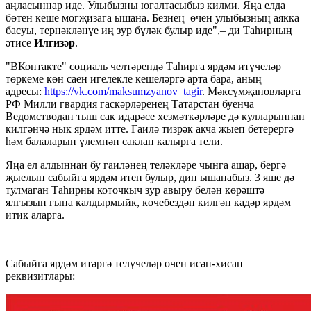
аңласыннар иде. Улыбызны югалтасыбыз килми. Яңа елда
бөтен кеше могҗизага ышана. Безнең өчен улыбызның аякка
басуы, тернәкләнүе иң зур бүләк булыр иде",– ди Таһирның
әтисе
Илгизәр
.
"ВКонтакте" социаль челтәрендә Таһирга ярдәм итүчеләр
төркеме көн саен игелекле кешеләргә арта бара, аның
адресы:
https://vk.com/maksumzyanov_tagir
. Мәксүмҗановларга
РФ Милли гвардия гаскәрләренең Татарстан буенча
Ведомстводан тыш сак идарәсе хезмәткәрләре дә кулларыннан
килгәнчә нык ярдәм итте. Гаилә тизрәк акча җыеп бетерергә
һәм балаларын үлемнән саклап калырга тели.
Яңа ел алдыннан бу гаиләнең теләкләре чынга ашар, бергә
җыелып сабыйга ярдәм итеп булыр, дип ышанабыз. 3 яше дә
тулмаган Таһирны коточкыч зур авыру белән көрәштә
ялгызын гына калдырмыйк, көчебездән килгән кадәр ярдәм
итик аларга.
Сабыйга ярдәм итәргә телү­че­ләр өчен исәп-хисап
реквизитлары: