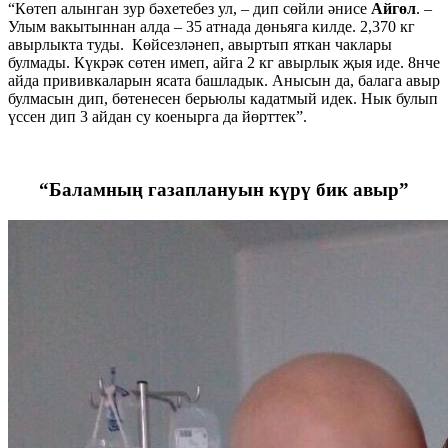
“Көтеп алынган зур бәхетебез ул, – дип сөйли әнисе
Айгөл
. –
Улым вакытыннан алда – 35 атнада дөньяга килде. 2,370 кг
авырлыкта туды. Көйсезләнеп, авыртып яткан чаклары
булмады. Күкрәк сөтен имеп, айга 2 кг авырлык җыя иде. 8нче
айда прививкаларын ясата башладык. Анысын да, балага авыр
булмасын дип, бөтенесен берьюлы кадатмый идек. Нык булып
үссен дип 3 айдан су коенырга да йөрттек”.
“Баламның газаплануын күрү бик авыр”