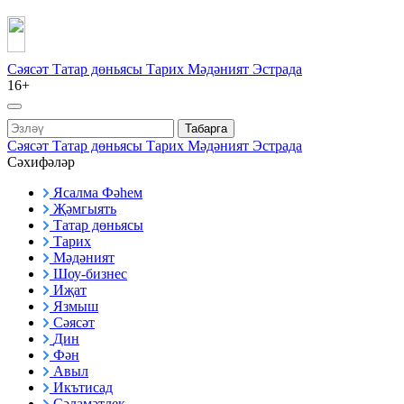
Сәясәт
Татар дөньясы
Тарих
Мәдәният
Эстрада
16+
Табарга
Сәясәт
Татар дөньясы
Тарих
Мәдәният
Эстрада
Сәхифәләр
Ясалма Фәһем
Җәмгыять
Татар дөньясы
Тарих
Мәдәният
Шоу-бизнес
Иҗат
Язмыш
Сәясәт
Дин
Фән
Авыл
Икътисад
Сәламәтлек