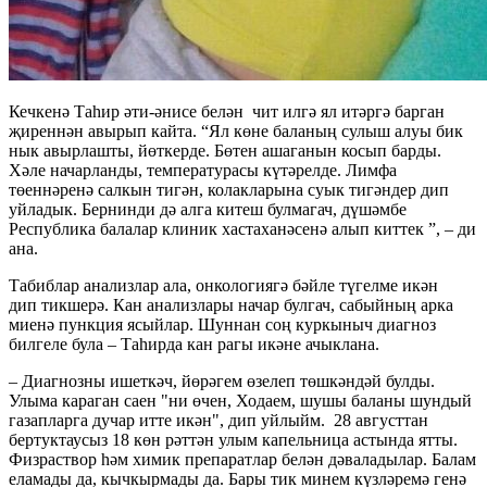
Кечкенә Таһир әти-әнисе белән чит илгә ял итәргә барган
җиреннән авырып кайта. “Ял көне баланың сулыш алуы бик
нык авырлашты, йөт­керде. Бөтен ашаганын косып барды.
Хәле начарланды, температурасы күтәрелде. Лимфа
төеннәренә салкын тигән, колакларына суык тигәндер дип
уйладык. Бернинди дә алга китеш булмагач, дүшәмбе
Республика балалар клиник хастаханәсенә алып киттек ”, – ди
ана.
Табиблар анализлар ала, онкологиягә бәйле тү­гелме икән
дип тикшерә. Кан анализлары начар булгач, сабыйның арка
миенә пункция ясыйлар. Шуннан соң куркыныч диаг­ноз
билгеле була – Таһирда кан рагы икәне ачыклана.
– Диагнозны ишеткәч, йөрәгем өзелеп төшкәндәй булды.
Улыма караган саен "ни өчен, Ходаем, шушы баланы шундый
газапларга дучар итте икән", дип уйлыйм. 28 августтан
бертуктаусыз 18 көн рәттән улым капельница астында ятты.
Физраствор һәм химик препаратлар белән дәваладылар. Балам
еламады да, кычкырмады да. Бары тик минем күзләремә генә