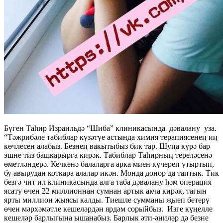
Бүген Таһир Израильдә “Шиба” клиникасында дәвалану уза.
“Тәҗрибәле табиблар күзәтүе астында химия те­рапиясенең иң
көчлесен алабыз. Безнең вакытыбыз бик тар. Шуңа күрә бар
эшне тиз башкарырга кирәк. Табиблар Таһирның тереләсенә
өметләндерә. Кечкенә балаларга арка миен күчереп утыртып,
бу авырудан коткара алалар икән. Монда донор да таптык. Тик
безгә чит ил клиникасында алга таба дәвалану һәм операция
ясату өчен 22 миллионнан сумнан артык акча кирәк, тагын
ярты миллион җыясы калды. Тиешле сумманы җыеп бетерү
өчен мәрхәмәтле кешеләрдән ярдәм сорыйбыз. Изге күңелле
кеше­ләр барлыгына ышанабыз. Барлык әти-әниләр дә безне