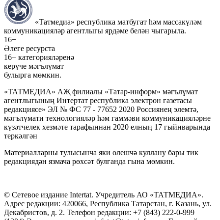
«Татмедиа» республика матбугат һәм массакүләм
коммуникацияләр агентлыгы ярдәме белән чыгарыла.
16+
Әлеге ресурста
16+ категорияләренә
керүче мәгълүмат
булырга мөмкин.
«ТАТМЕДИА» АҖ филиалы «Татар-информ» мәгълүмат
агентлыгының Интертат республика электрон газетасы
редакциясе» ЭЛ № ФС 77 - 77652 2020 Россиянең элемтә,
мәгълүмати технологияләр һәм гаммәви коммуникацияләрне
күзәтчелек хезмәте тарафыннан 2020 елның 17 гыйнварында
теркәлгән
Материалларны тулысынча яки өлешчә куллану бары тик
редакциядән язмача рөхсәт булганда гына мөмкин.
© Сетевое издание Intertat. Учредитель АО «ТАТМЕДИА».
Адрес редакции: 420066, Республика Татарстан, г. Казань, ул.
Декабристов, д. 2. Телефон редакции: +7 (843) 222-0-999