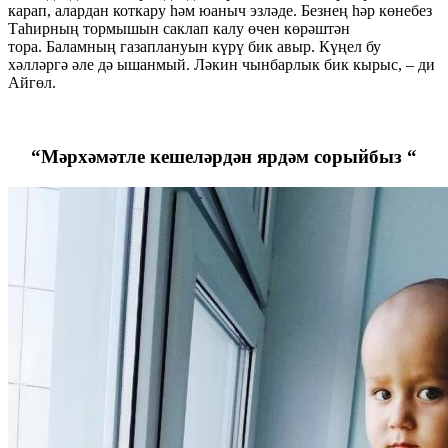
карап, алардан коткару һәм юаныч эзләде. Безнең һәр көнебез
Таһирның тормышын саклап калу өчен көрәштән
тора. Баламның газаплануын күрү бик авыр. Күңел бу
хәлләргә әле дә ышанмый. Ләкин чынбарлык бик кырыс, – ди
Айгөл.
“Мәрхәмәтле кешеләрдән ярдәм сорыйбыз “