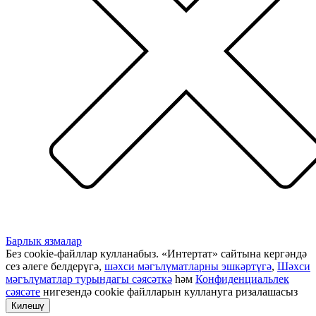
Барлык язмалар
Без cookie-файллар кулланабыз. «Интертат» сайтына кергәндә
сез әлеге белдерүгә,
шәхси мәгълүматларны эшкәртүгә
,
Шәхси
мәгълүматлар турындагы сәясәткә
һәм
Конфиденциальлек
сәясәте
нигезендә cookie файлларын куллануга ризалашасыз
Килешү