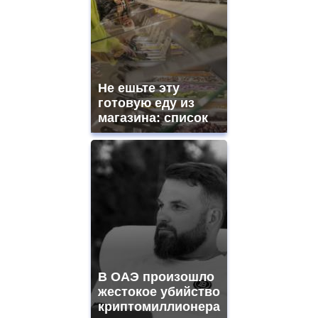
Не ешьте эту
готовую еду из
магазина: список
В ОАЭ произошло
жестокое убийство
криптомиллионера