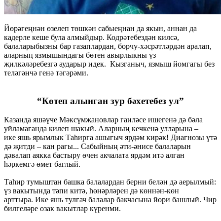
Йөрәгеңнән өзелеп төшкән сабыеңнан да якын, аннан да
кадерле кеше була алмыйдыр. Кодрәтебездән килсә,
балаларыбызны бар газаплардан, борчу-хәсрәтләрдән аралап,
аларның язмышындагы бөтен авырлыкны үз
җилкәләребезгә аударыр идек. Кызганыч, язмыш йомгагы без
теләгәнчә генә тәгәрәми.
“Көтеп алынган зур бәхетебез ул”
Казанда яшәүче Мәксүмҗановлар гаиләсе ишегенә дә бәла
уйламаганда килеп шакый. Аларның кечкенә улларына –
ике яшь ярымлык Таһирга ашыгыч ярдәм кирәк! Диагнозы үтә
дә җитди – кан рагы... Сабыйның әти-әнисе балаларын
дәвалап аякка бастыру өчен акчалата ярдәм итә алган
һәркемгә өмет баглый.
Таһир тумыштан башка балалардан берни белән дә аерылмый:
үз вакытында тәпи китә, һөнәрләрен дә көннән-көн
арттыра. Ике яшь тулгач балалар бакчасына йөри башлый. Чир
билгеләре озак вакытлар күренми.