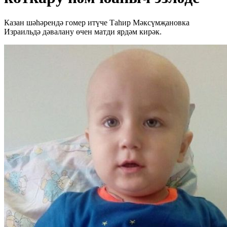
Казан шәһәрендә гомер итүче Таһир Мәксүмҗановка
Израильдә дәвалану өчен матди ярдәм кирәк.