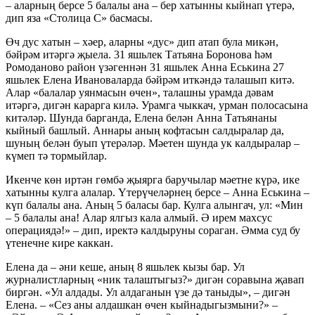
– аларның берсе 5 балалы ана – бер хатынны кыйнап үтерә,
дип яза «Столица С» басмасы.
Өч дус хатын – хәер, аларны «дус» дип атап була микән,
бәйрәм итәргә җыела. 31 яшьлек Татьяна Боронова һәм
Ромоданово район үзәгеннән 31 яшьлек Анна Еськина 27
яшьлек Елена Ивановаларда бәйрәм иткәндә талашып китә.
Алар «балалар уянмасын өчен», талашны урамда дәвам
итәргә, дигән карарга килә. Урамга чыккач, урман полосасына
китәләр. Шунда барганда, Елена белән Анна Татьянаны
кыйный башлый. Аннары аның кофтасын салдыралар да,
шуның белән буып үтерәләр. Мәетен шунда ук калдыралар –
күмеп тә тормыйлар.
Икенче көн иртән гөмбә җыярга баручылар мәетне күрә, ике
хатынны кулга алалар. Үтерүчеләрнең берсе – Анна Еськина –
күп балалы ана. Аның 5 баласы бар. Кулга алынгач, ул: «Мин
– 5 балалы ана! Алар ялгыз кала алмый. Ә ирем махсус
операциядә!» – дип, иректә калдыруны сораган. Әмма суд бу
үтенечне кире каккан.
Елена да – әни кеше, аның 8 яшьлек кызы бар. Ул
журналистларның «ник талаштыгыз?» дигән соравына җавап
биргән. «Ул алдады. Ул алдаганын үзе дә таныды», – дигән
Елена. – «Сез аны алдашкан өчен кыйнадыгызмыни?» –