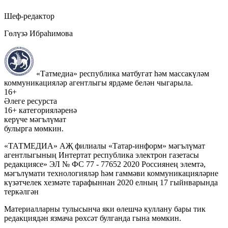
Шеф-редактор
Гөлүзә Ибраһимова
«Татмедиа» республика матбугат һәм массакүләм
коммуникацияләр агентлыгы ярдәме белән чыгарыла.
16+
Әлеге ресурста
16+ категорияләренә
керүче мәгълүмат
булырга мөмкин.
«ТАТМЕДИА» АҖ филиалы «Татар-информ» мәгълүмат
агентлыгының Интертат республика электрон газетасы
редакциясе» ЭЛ № ФС 77 - 77652 2020 Россиянең элемтә,
мәгълүмати технологияләр һәм гаммәви коммуникацияләрне
күзәтчелек хезмәте тарафыннан 2020 елның 17 гыйнварында
теркәлгән
Материалларны тулысынча яки өлешчә куллану бары тик
редакциядән язмача рөхсәт булганда гына мөмкин.