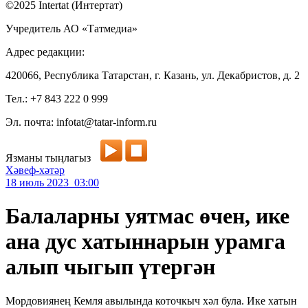
©2025 Intertat (Интертат)
Учредитель АО «Татмедиа»
Адрес редакции:
420066, Республика Татарстан, г. Казань, ул. Декабристов, д. 2
Тел.: +7 843 222 0 999
Эл. почта: infotat@tatar-inform.ru
Язманы тыңлагыз
Хәвеф-хәтәр
18 июль 2023 03:00
Балаларны уятмас өчен, ике
ана дус хатыннарын урамга
алып чыгып үтергән
Мордовиянең Кемля авылында коточкыч хәл була. Ике хатын