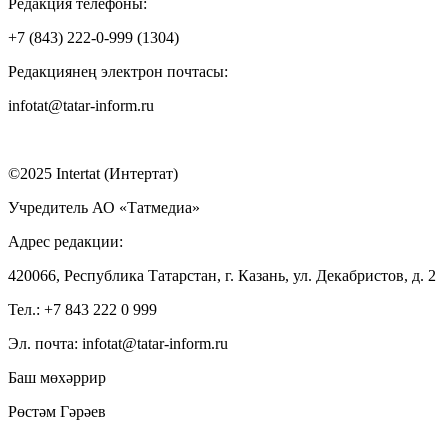
Редакция телефоны:
+7 (843) 222-0-999 (1304)
Редакциянең электрон почтасы:
infotat@tatar-inform.ru
©2025 Intertat (Интертат)
Учредитель АО «Татмедиа»
Адрес редакции:
420066, Республика Татарстан, г. Казань, ул. Декабристов, д. 2
Тел.: +7 843 222 0 999
Эл. почта: infotat@tatar-inform.ru
Баш мөхәррир
Рөстәм Гәрәев