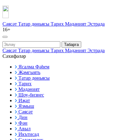
Сәясәт
Татар дөньясы
Тарих
Мәдәният
Эстрада
16+
Табарга
Сәясәт
Татар дөньясы
Тарих
Мәдәният
Эстрада
Сәхифәләр
Ясалма Фәһем
Җәмгыять
Татар дөньясы
Тарих
Мәдәният
Шоу-бизнес
Иҗат
Язмыш
Сәясәт
Дин
Фән
Авыл
Икътисад
Сәламәтлек