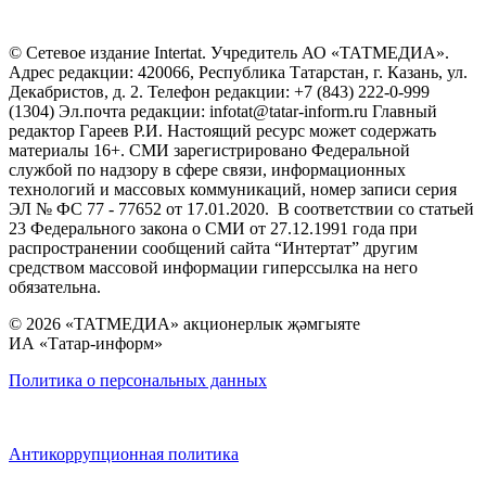
© Сетевое издание Intertat. Учредитель АО «ТАТМЕДИА».
Адрес редакции: 420066, Республика Татарстан, г. Казань, ул.
Декабристов, д. 2. Телефон редакции: +7 (843) 222-0-999
(1304) Эл.почта редакции: infotat@tatar-inform.ru Главный
редактор Гареев Р.И. Настоящий ресурс может содержать
материалы 16+. СМИ зарегистрировано Федеральной
службой по надзору в сфере связи, информационных
технологий и массовых коммуникаций, номер записи серия
ЭЛ № ФС 77 - 77652 от 17.01.2020. В соответствии со статьей
23 Федерального закона о СМИ от 27.12.1991 года при
распространении сообщений сайта “Интертат” другим
средством массовой информации гиперссылка на него
обязательна.
© 2026 «ТАТМЕДИА» акционерлык җәмгыяте
ИА «Татар-информ»
Политика о персональных данных
Антикоррупционная политика