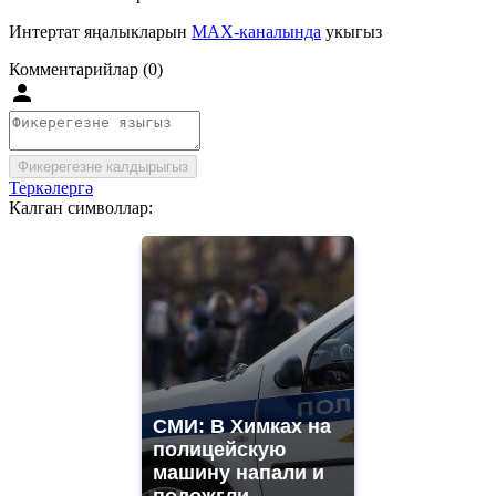
Интертат яңалыкларын
MAX-каналында
укыгыз
Комментарийлар (0)
Фикерегезне калдырыгыз
Теркәлергә
Калган символлар:
СМИ: В Химках на
полицейскую
машину напали и
подожгли.