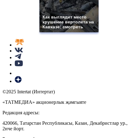
Как выглядит место
крушение вертолета на
Кавказе: смотреть
©2025 Intertat (Интертат)
«ТАТМЕДИА» акционерлык җәмгыяте
Редакция адресы:
420066, Татарстан Республикасы, Казан, Декабристлар ур.,
2нче йорт.