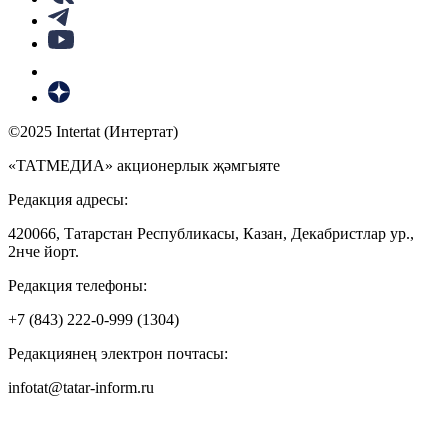
©2025 Intertat (Интертат)
«ТАТМЕДИА» акционерлык җәмгыяте
Редакция адресы:
420066, Татарстан Республикасы, Казан, Декабристлар ур.,
2нче йорт.
Редакция телефоны:
+7 (843) 222-0-999 (1304)
Редакциянең электрон почтасы:
infotat@tatar-inform.ru