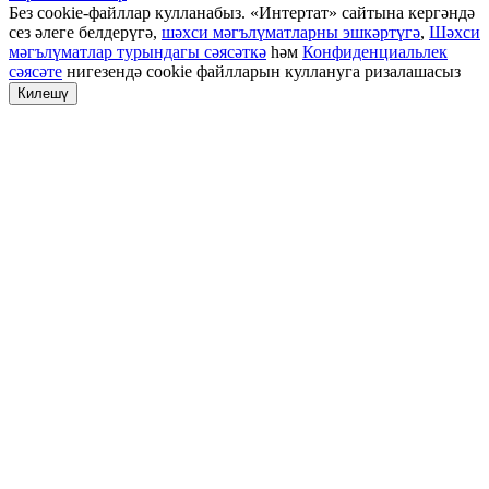
Без cookie-файллар кулланабыз. «Интертат» сайтына кергәндә
сез әлеге белдерүгә,
шәхси мәгълүматларны эшкәртүгә
,
Шәхси
мәгълүматлар турындагы сәясәткә
һәм
Конфиденциальлек
сәясәте
нигезендә cookie файлларын куллануга ризалашасыз
Килешү