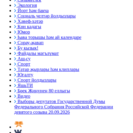
Экология
Йорт һәм бакча
Социаль челтәр йолдызлары
Хәвеф-хәтәр
Көн кадагы
Юмор
Һава торышы һәм ай календаре
Сорау-җавап
Бу кызык!
Файдалы мәгълүмат
Аш-су
Спорт
Татар җырлары һәм клиплары
Югалту
Спорт йолдызлары
ЯшьТИ
Бөек Җиңүнең 80 еллыгы
Видео
Выборы депутатов Государственной Думы
Федерального Собрания Российской Федерации
девятого созыва 20.09.2026