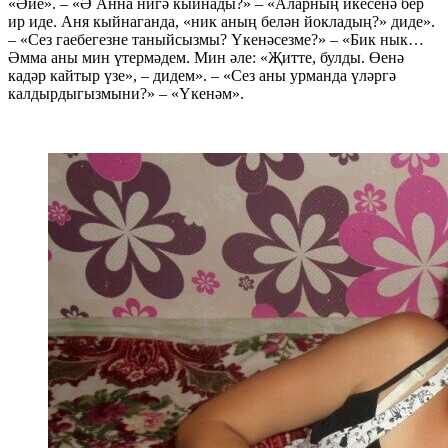
«Әйе». – «Ә Анна нигә кыйнады?» – «Аларның икесенә бер
ир иде. Аня кыйнаганда, «ник аның белән йокладың?» диде».
– «Сез гаебегезне таныйсызмы? Үкенәсезме?» – «Бик нык…
Әмма аны мин үтермәдем. Мин әле: «Җитте, булды. Өенә
кадәр кайтыр үзе», – дидем». – «Сез аны урманда үләргә
калдырдыгызмыни?» – «Үкенәм».