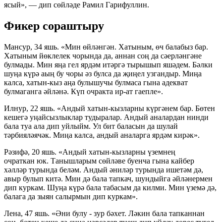
ясый», — дип сөйләде Рамил Гарифуллин.
Фикер сораштыру
Мансур, 34 яшь. «Мин өйләнгән. Хатыным, өч балабыз бар.
Хатыным йөклелек чорында да, аннан соң да сәерләнгәне
булмады. Мин яңа гел ярдәм итәргә тырышып яшәдем. Бәлки
шуңа күрә аың бу чоры әз булса да җиңел узгандыр. Миңа
калса, хатын-кыз аңа булышучы булмаса гына адекват
булмаганга әйләнә. Күп очракта ир-ат гаепле».
Илнур, 22 яшь. «Андый хатын-кызларны күргәнем бар. Бөтен
кешегә уңайсызлыклар тудыралар. Андый аналардан нинди
бала туа ала дип уйлыйм. Ул бит баласын да шулай
тәрбияләячәк. Миңа калса, андый аналарга ярдәм кирәк».
Рәзифә, 20 яшь. «Андый хатын-кызларны үземнең
очраткан юк. Танышларым сөйләве буенча гына кайбер
хәлләр турында беләм. Андый әниләр турында ишетәм дә,
авыр булып китә. Мин дә бала тапкач, шундыйга әйләнермен
дип куркам. Шуңа күрә бала табасым да килми. Мин үземә дә,
балага да зыян салырмын дип куркам».
Лена, 47 яшь. «Әни булу - зур бәхет. Ләкин бала тапканнан