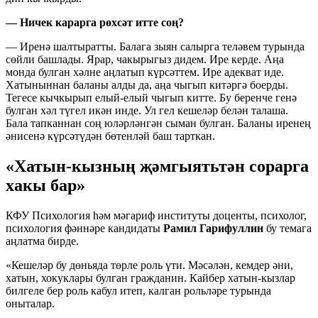
— Ничек карарга рөхсәт итте соң?
— Иренә шалтыратты. Балага зыян салырга теләвем турында
сөйли башлады. Ярар, чакырыгыз дидем. Ире керде. Аңа
монда булган хәлне аңлатып күрсәттем. Ире адекват иде.
Хатыныннан баланы алды да, аңа чыгып китәргә боерды.
Тегесе кычкырып елый-елый чыгып китте. Бу беренче генә
булган хәл түгел икән инде. Ул гел кешеләр белән талаша.
Бала тапканнан соң юләрләнгән сыман булган. Баланы иренең
әнисенә күрсәтүдән бөтенләй баш тарткан.
«Хатын-кызның җәмгыятьтән сорарга
хакы бар»
КФУ Психология һәм мәгариф институты доценты, психолог,
психология фәннәре кандидаты
Рамил Гарифуллин
бу темага
аңлатма бирде.
«Кешеләр бу дөньяда төрле роль үти. Мәсәлән, кемдер әни,
хатын, хокуклары булган гражданин. Кайбер хатын-кызлар
билгеле бер роль кабул итеп, калган рольләре турында
оныталар.