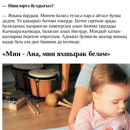
— Нишләргә булдыгыз?
— Янына бардым. Минем балага теләсә нәрсә әйтәсе булма
дидем. Ул какырып битемә төкерде. Битне сөрткән арада,
баласының пычранган памперсын алып йөземә ташлады.
Кычкыра-кычкыра, баласын алып йөгерде. Мондый хатын-
кызларны беренче очратуым. Адекват булмаган аналар моның
кадәр була ала дип башыма да килмәде.
«Мин - Ана, мин яхшырак беләм»