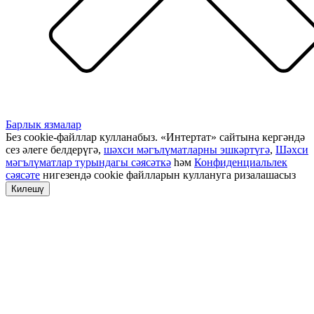
Барлык язмалар
Без cookie-файллар кулланабыз. «Интертат» сайтына кергәндә
сез әлеге белдерүгә,
шәхси мәгълүматларны эшкәртүгә
,
Шәхси
мәгълүматлар турындагы сәясәткә
һәм
Конфиденциальлек
сәясәте
нигезендә cookie файлларын куллануга ризалашасыз
Килешү