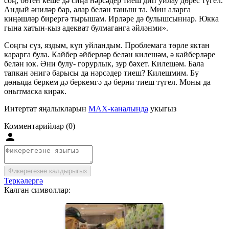
соң, бөтен кеше дә сиңа нәрсәдер тиеш дип уйлау дөрес түгел.
Андый әниләр бар, алар белән таныш та. Мин аларга
киңәшләр бирергә тырышам. Ирләре дә булышсыннар. Юкка
гына хатын-кыз адекват булмаганга әйләнми».
Соңгы сүз, яздым, күп уйландым. Проблемага төрле яктан
карарга була. Кайбер әйберләр белән килешәм, ә кайберләре
белән юк. Әни булу- горурлык, зур бәхет. Килешәм. Бала
тапкан әнигә барысы да нәрсәдер тиеш? Килешмим. Бу
дөньяда беркем дә беркемгә дә берни тиеш түгел. Моны да
онытмаска кирәк.
Интертат яңалыкларын
MAX-каналында
укыгыз
Комментарийлар (0)
Фикерегезне калдырыгыз
Теркәлергә
Калган символлар: