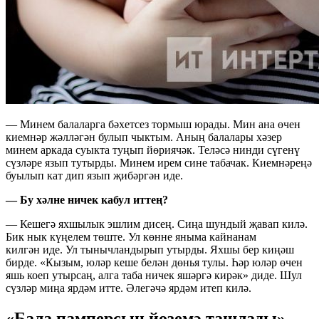
— Минем балаларга бәхетсез тормыш юрады. Мин ана өчен
киемнәр жәлләгән булып чыктым. Аның балалары хәзер
минем аркада суыкта туңып йөриячәк. Теләсә нинди сүгенү
сүзләре язып тутырды. Минем ирем сине табачак. Киемнәреңә
буылып кат дип язып җибәргән иде.
— Бу хәлне ничек кабул иттең?
— Кешегә яхшылык эшлим дисең. Сиңа шундый җавап килә.
Бик нык күңелем төште. Ул көнне яныма кайнанам
килгән иде. Ул тынычландырып утырды. Яхшы бер киңәш
бирде. «Кызым, юләр кеше белән дөнья тулы. Һәр юләр өчен
яшь коеп утырсаң, алга таба ничек яшәргә кирәк» диде. Шул
сүзләр миңа ярдәм итте. Әлегәчә ярдәм итеп килә.
«Бала памперсын йөземә ташлады»