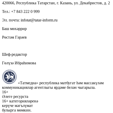
420066, Республика Татарстан, г. Казань, ул. Декабристов, д. 2
Тел.: +7 843 222 0 999
Эл. почта: infotat@tatar-inform.ru
Баш мөхәррир
Рөстәм Гәрәев
Шеф-редактор
Гөлүзә Ибраһимова
«Татмедиа» республика матбугат һәм массакүләм
коммуникацияләр агентлыгы ярдәме белән чыгарыла.
16+
Әлеге ресурста
16+ категорияләренә
керүче мәгълүмат
булырга мөмкин.