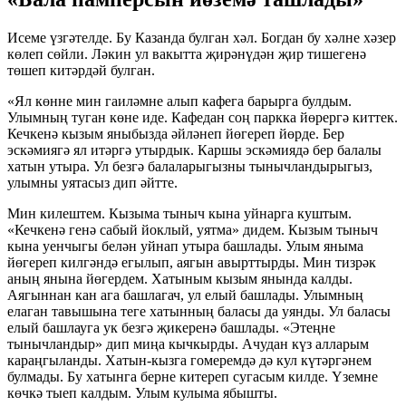
Исеме үзгәтелде. Бу Казанда булган хәл. Богдан бу хәлне хәзер
көлеп сөйли. Ләкин ул вакытта җирәнүдән җир тишегенә
төшеп китәрдәй булган.
«Ял көнне мин гаиләмне алып кафега барырга булдым.
Улымның туган көне иде. Кафедан соң паркка йөрергә киттек.
Кечкенә кызым яныбызда әйләнеп йөгереп йөрде. Бер
эскәмиягә ял итәргә утырдык. Каршы эскәмиядә бер балалы
хатын утыра. Ул безгә балаларыгызны тынычландырыгыз,
улымны уятасыз дип әйтте.
Мин килештем. Кызыма тыныч кына уйнарга куштым.
«Кечкенә генә сабый йоклый, уятма» дидем. Кызым тыныч
кына уенчыгы белән уйнап утыра башлады. Улым яныма
йөгереп килгәндә егылып, аягын авырттырды. Мин тизрәк
аның янына йөгердем. Хатыным кызым янында калды.
Аягыннан кан ага башлагач, ул елый башлады. Улымның
елаган тавышына теге хатынның баласы да уянды. Ул баласы
елый башлауга ук безгә җикеренә башлады. «Этеңне
тынычландыр» дип миңа кычкырды. Ачудан күз алларым
караңгыланды. Хатын-кызга гомеремдә дә кул күтәргәнем
булмады. Бу хатынга берне китереп сугасым килде. Үземне
көчкә тыеп калдым. Улым кулыма ябышты.