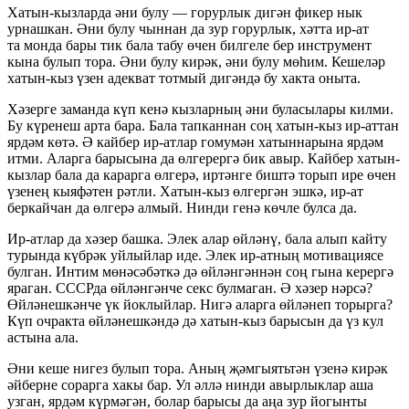
Хатын-кызларда әни булу — горурлык дигән фикер нык
урнашкан. Әни булу чыннан да зур горурлык, хәтта ир-ат
та монда бары тик бала табу өчен билгеле бер инструмент
кына булып тора. Әни булу кирәк, әни булу мөһим. Кешеләр
хатын-кыз үзен адекват тотмый дигәндә бу хакта оныта.
Хәзерге заманда күп кенә кызларның әни буласылары килми.
Бу күренеш арта бара. Бала тапканнан соң хатын-кыз ир-аттан
ярдәм көтә. Ә кайбер ир-атлар гомумән хатыннарына ярдәм
итми. Аларга барысына да өлгерергә бик авыр. Кайбер хатын-
кызлар бала да карарга өлгерә, иртәнге биштә торып ире өчен
үзенең кыяфәтен рәтли. Хатын-кыз өлгергән эшкә, ир-ат
беркайчан да өлгерә алмый. Нинди генә көчле булса да.
Ир-атлар да хәзер башка. Элек алар өйләнү, бала алып кайту
турында күбрәк уйлыйлар иде. Элек ир-атның мотивациясе
булган. Интим мөнәсәбәткә дә өйләнгәннән соң гына керергә
яраган. СССРда өйләнгәнче секс булмаган. Ә хәзер нәрсә?
Өйләнешкәнче үк йоклыйлар. Нигә аларга өйләнеп торырга?
Күп очракта өйләнешкәндә дә хатын-кыз барысын да үз кул
астына ала.
Әни кеше нигез булып тора. Аның җәмгыятьтән үзенә кирәк
әйберне сорарга хакы бар. Ул әллә нинди авырлыклар аша
узган, ярдәм күрмәгән, болар барысы да аңа зур йогынты