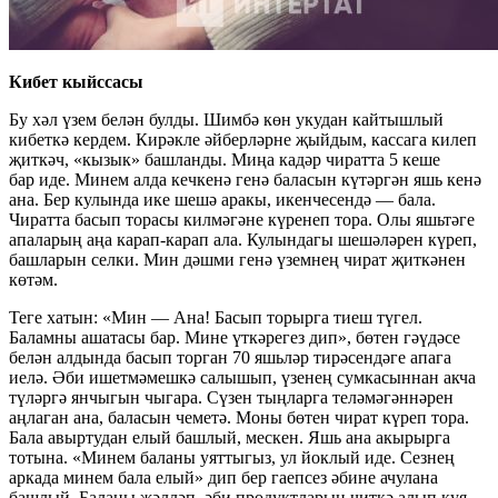
Кибет кыйссасы
Бу хәл үзем белән булды. Шимбә көн укудан кайтышлый
кибеткә кердем. Кирәкле әйберләрне җыйдым, кассага килеп
җиткәч, «кызык» башланды. Миңа кадәр чиратта 5 кеше
бар иде. Минем алда кечкенә генә баласын күтәргән яшь кенә
ана. Бер кулында ике шешә аракы, икенчесендә — бала.
Чиратта басып торасы килмәгәне күренеп тора. Олы яшьтәге
апаларың аңа карап-карап ала. Кулындагы шешәләрен күреп,
башларын селки. Мин дәшми генә үземнең чират җиткәнен
көтәм.
Теге хатын: «Мин — Ана! Басып торырга тиеш түгел.
Баламны ашатасы бар. Мине үткәрегез дип», бөтен гәүдәсе
белән алдында басып торган 70 яшьләр тирәсендәге апага
иелә. Әби ишетмәмешкә салышып, үзенең сумкасыннан акча
түләргә янчыгын чыгара. Сүзен тыңларга теләмәгәннәрен
аңлаган ана, баласын чеметә. Моны бөтен чират күреп тора.
Бала авыртудан елый башлый, мескен. Яшь ана акырырга
тотына. «Минем баланы уяттыгыз, ул йоклый иде. Сезнең
аркада минем бала елый» дип бер гаепсез әбине ачулана
башлый. Баланы җәлләп, әби продуктларын читкә алып куя,