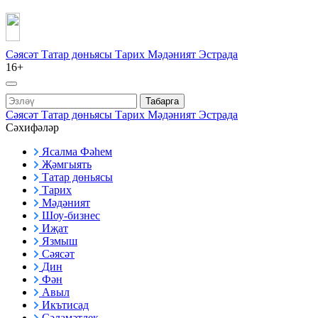
Сәясәт
Татар дөньясы
Тарих
Мәдәният
Эстрада
16+
Табарга
Сәясәт
Татар дөньясы
Тарих
Мәдәният
Эстрада
Сәхифәләр
Ясалма Фәһем
Җәмгыять
Татар дөньясы
Тарих
Мәдәният
Шоу-бизнес
Иҗат
Язмыш
Сәясәт
Дин
Фән
Авыл
Икътисад
Сәламәтлек