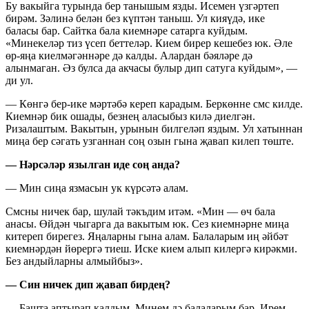
Бу вакыйга турында бер танышым язды. Исемен үзгәртеп
бирәм. Зәлинә белән без күптән таныш. Ул кияүдә, ике
баласы бар. Сайтка бала киемнәре сатарга куйдым.
«Минекеләр тиз үсеп беттеләр. Кием бирер кешебез юк. Әле
өр-яңа киелмәгәннәре дә калды. Алардан бәяләре дә
алынмаган. Әз булса да акчасы булыр дип сатуга куйдым», —
ди ул.
— Көнгә бер-ике мәртәбә кереп карадым. Беркөнне смс килде.
Киемнәр бик ошады, безнең аласыбыз килә диелгән.
Ризалаштым. Вакытын, урынын билгеләп яздым. Ул хатыннан
миңа бер сәгать узганнан соң озын гына җавап килеп төште.
— Нәрсәләр язылган иде соң анда?
— Мин сиңа язмасын ук күрсәтә алам.
Смсны ничек бар, шулай тәкъдим итәм. «Мин — өч бала
анасы. Өйдән чыгарга да вакытым юк. Сез киемнәрне миңа
китереп бирегез. Яңаларны гына алам. Балаларым иң әйбәт
киемнәрдән йөрергә тиеш. Иске кием алып килергә кирәкми.
Без андыйларны алмыйбыз».
— Син ничек дип җавап бирдең?
— Башта аптырап калдым. Минем дә балаларым бар. Ирем