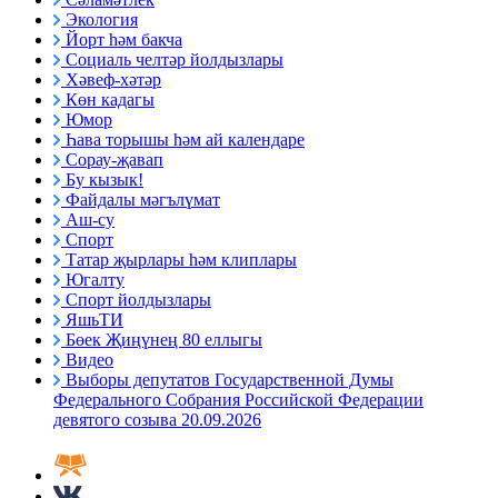
Экология
Йорт һәм бакча
Социаль челтәр йолдызлары
Хәвеф-хәтәр
Көн кадагы
Юмор
Һава торышы һәм ай календаре
Сорау-җавап
Бу кызык!
Файдалы мәгълүмат
Аш-су
Спорт
Татар җырлары һәм клиплары
Югалту
Спорт йолдызлары
ЯшьТИ
Бөек Җиңүнең 80 еллыгы
Видео
Выборы депутатов Государственной Думы
Федерального Собрания Российской Федерации
девятого созыва 20.09.2026