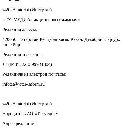
©2025 Intertat (Интертат)
«ТАТМЕДИА» акционерлык җәмгыяте
Редакция адресы:
420066, Татарстан Республикасы, Казан, Декабристлар ур.,
2нче йорт.
Редакция телефоны:
+7 (843) 222-0-999 (1304)
Редакциянең электрон почтасы:
infotat@tatar-inform.ru
©2025 Intertat (Интертат)
Учредитель АО «Татмедиа»
Адрес редакции: