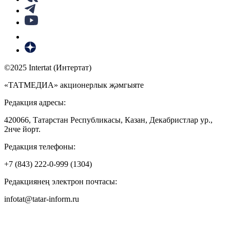
©2025 Intertat (Интертат)
«ТАТМЕДИА» акционерлык җәмгыяте
Редакция адресы:
420066, Татарстан Республикасы, Казан, Декабристлар ур.,
2нче йорт.
Редакция телефоны:
+7 (843) 222-0-999 (1304)
Редакциянең электрон почтасы:
infotat@tatar-inform.ru