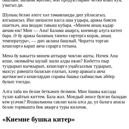
узыгыз ди.
Шуның белән әлеге хәл тәмамланды дип уйласагыз,
ялгышасыз. Ике шешәсен касса аша уздыра, аракы бәясен
ишеткәч, ана янәдән тавыш кубара. «Минем аның кадәр
акчам юк! Мин — Ана! Балама ашарга, киемнәр алуга китеп
бара. Ә бу аракы баланың тәненә сөртергә кирәк, аның
температура», — дип аклана башлый. Чиратта торган
кешеләргә карап акча сорарга тотына.
Менә бу вакытта минем аптырау чиктән ашты. Ничек Ана
кеше, оялмыйча шулай эшли алды икән? Кибеттә пыр
туздырып кычкырып, кешеләргә уңайсызлык тудырып,
махсус рәвештә баласын елатып, хәзер аракыга акча
җитмәгәнгә кешеләрдән соравы башка сыймаслык әйбер
булып тоелды.
Алга таба ни белән беткәнен белмим. Мин башка кассада
түләп кайтып киттем. Бала жәл. Мондый әнисе булган баладан
кем үсәчәк? Яхшылыкны саклап кала алса да, ул балага анасы
белән тормышта бик авырга туры киләчәк.
«Киемне бушка китер»