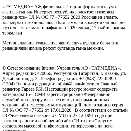
«ТАТМЕДИА» АҖ филиалы «Татар-информ» мәгълүмат
агентлыгының Интертат республика электрон газетасы
редакциясе» ЭЛ № ФС 77 - 77652 2020 Россиянең элемтә,
мәгълүмати технологияләр һәм гаммәви коммуникацияләрне
күзәтчелек хезмәте тарафыннан 2020 елның 17 гыйнварында
теркәлгән
Материалларны тулысынча яки өлешчә куллану бары тик
редакциядән язмача рөхсәт булганда гына мөмкин.
© Сетевое издание Intertat. Учредитель АО «ТАТМЕДИА».
Адрес редакции: 420066, Республика Татарстан, г. Казань, ул.
Декабристов, д. 2. Телефон редакции: +7 (843) 222-0-999
(1304) Эл.почта редакции: infotat@tatar-inform.ru Главный
редактор Гареев Р.И. Настоящий ресурс может содержать
материалы 16+. СМИ зарегистрировано Федеральной
службой по надзору в сфере связи, информационных
технологий и массовых коммуникаций, номер записи серия
ЭЛ № ФС 77 - 77652 от 17.01.2020. В соответствии со статьей
23 Федерального закона о СМИ от 27.12.1991 года при
распространении сообщений сайта “Интертат” другим
средством массовой информации гиперссылка на него