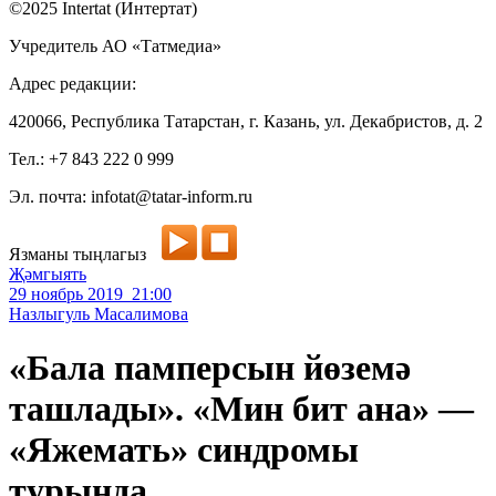
©2025 Intertat (Интертат)
Учредитель АО «Татмедиа»
Адрес редакции:
420066, Республика Татарстан, г. Казань, ул. Декабристов, д. 2
Тел.: +7 843 222 0 999
Эл. почта: infotat@tatar-inform.ru
Язманы тыңлагыз
Җәмгыять
29 ноябрь 2019 21:00
Назлыгуль Масалимова
«Бала памперсын йөземә
ташлады». «Мин бит ана» —
«Яжемать» синдромы
турында