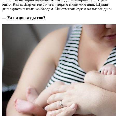
эштә. Кая шәһәр читенә илтеп йөрим инде мин аны. Шулай
дип аңлатып язып җибәрдем. Ишетмәгән сүзем калмагандыр.
— Ул ни дип язды соң?