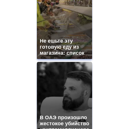
Не ешьте эту
готовую еду из
магазина: список
В ОАЭ произошло
жестокое убийство