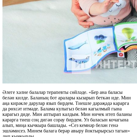
Әлеге хәлне балалар терапевты сөйләде. «Бер ана баласы
белән килде. Баланың бот аралары кызарып беткән иде. Мин
аңа кирәкле дарулар язып бирдем. Тиешле дәрәҗәдә карарга
да рөхсәт итмәде. Балама кулыгыз белән кагылмый гына
карагыз диде. Мин аптырап калдым. Мин ничек итеп баланы
карарга тиеш соң дигән сорау бирдем. Ул баласын кочагына
алып, миңа кычкыра башлады. «Сез кемнәр белән генә
эшләмисез. Минем балага берәр авыру йоктырырсыз тагын»
дип кычкырды.