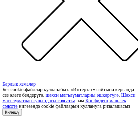
Барлык язмалар
Без cookie-файллар кулланабыз. «Интертат» сайтына кергәндә
сез әлеге белдерүгә,
шәхси мәгълүматларны эшкәртүгә
,
Шәхси
мәгълүматлар турындагы сәясәткә
һәм
Конфиденциальлек
сәясәте
нигезендә cookie файлларын куллануга ризалашасыз
Килешү