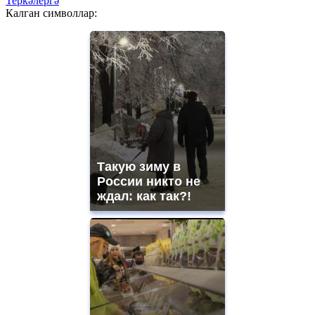
Теркәлергә
Калган символлар:
Такую зиму в
России никто не
ждал: как так?!