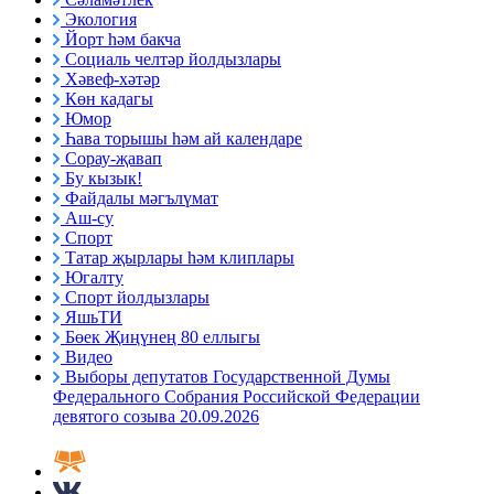
Экология
Йорт һәм бакча
Социаль челтәр йолдызлары
Хәвеф-хәтәр
Көн кадагы
Юмор
Һава торышы һәм ай календаре
Сорау-җавап
Бу кызык!
Файдалы мәгълүмат
Аш-су
Спорт
Татар җырлары һәм клиплары
Югалту
Спорт йолдызлары
ЯшьТИ
Бөек Җиңүнең 80 еллыгы
Видео
Выборы депутатов Государственной Думы
Федерального Собрания Российской Федерации
девятого созыва 20.09.2026