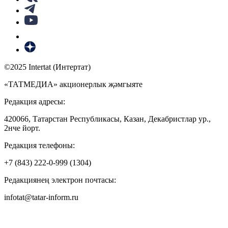
©2025 Intertat (Интертат)
«ТАТМЕДИА» акционерлык җәмгыяте
Редакция адресы:
420066, Татарстан Республикасы, Казан, Декабристлар ур.,
2нче йорт.
Редакция телефоны:
+7 (843) 222-0-999 (1304)
Редакциянең электрон почтасы:
infotat@tatar-inform.ru