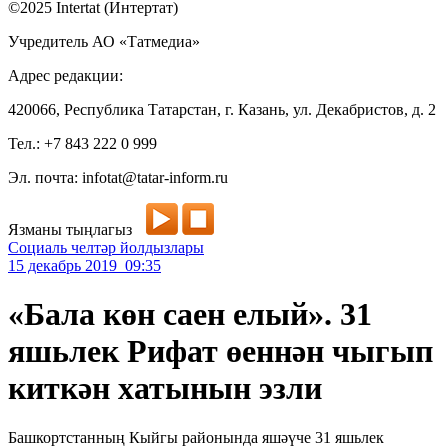
©2025 Intertat (Интертат)
Учредитель АО «Татмедиа»
Адрес редакции:
420066, Республика Татарстан, г. Казань, ул. Декабристов, д. 2
Тел.: +7 843 222 0 999
Эл. почта: infotat@tatar-inform.ru
Язманы тыңлагыз
Социаль челтәр йолдызлары
15 декабрь 2019 09:35
«Бала көн саен елый». 31
яшьлек Рифат өеннән чыгып
киткән хатынын эзли
Башкортстанның Кыйгы районында яшәүче 31 яшьлек