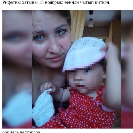
Рифатны хатыны 15 ноябрьдә өеннән чыгып киткән.
социаль челтәрләр