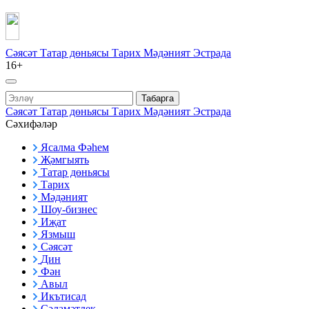
Сәясәт
Татар дөньясы
Тарих
Мәдәният
Эстрада
16+
Табарга
Сәясәт
Татар дөньясы
Тарих
Мәдәният
Эстрада
Сәхифәләр
Ясалма Фәһем
Җәмгыять
Татар дөньясы
Тарих
Мәдәният
Шоу-бизнес
Иҗат
Язмыш
Сәясәт
Дин
Фән
Авыл
Икътисад
Сәламәтлек