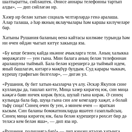
шалтыратты, сөйләштек. Әнисе аннары телефонны тартып
алды», — дип сөйләгән ир.
Хәзер ир белән хатын социаль челтәрләрдә генә аралаша.
Алар талаша, ә һәр якның яклаучылары һәм каршы килүчеләре
бар.
Хатыны Рушания баланың өенә кайтасы килмәве турында һәм
ни өчен өйдән чыгып китүе хакында яза.
«Бу кеше безнең кайда икәнне ачыкларга тели. Аның халыкка
мөрәҗәгате — уен гына. Мин балага аның белән телефоннан
аралашуны тыймый. Бала белән күрешергә дә тыймый идем,
яный башлагач, китәргә мәҗбүр булдым. Суд карары чыккач,
күрешү графигын билгеләр», — дигән ул.
«Рушания, бу бит хатын-кызларча үч алу. Әскәр Якупов сине
кулланды да, ташлап китте, Миңа хәзер кирәгең юк, син миңа
кәҗәгә баян ничек кирәк булса, шулай гына кирәк. Ә синең
кулыңда бала бар, шуңа гына син әле кемгәдер хаҗәт, ә болай
тьфү сиңа! Синең өчен бу уен, ә минем өчен — яраткан
кызым. Син баланы бомжатникларда яшәтеп газаплыйсың.
Синең миңа кирәгең юк, бала белән күрешергә рөхсәт бир дә
теләсә кем белән яшә», — дип яза ир.
«Рушания, полициягә бар!» — дип киңәш итәләр хатынга.