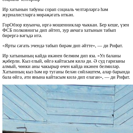
Ир хатынын табуны сорап социаль челтәрләргә һәм
журналистларга мөрәҗәгать иткән.
ГорОбзор язуынча, иргә мошенниклар чыккан. Бер кеше, үзен
ФСБ полковнигы дип әйтеп, зур акчага хатынын табып
бирергә вәгъдә итә.
«Ярты сәгать эчендә табып бирәм дип әйтте», — ди Рифат.
Ир хатынының кайда икәнен белмим дип яза. «Ул баланы
җәберли. Кыз елый, өйгә кайтасым килә ди. Ә суд гаризаны
алмый, чөнки аны чакырыр өчен кайда икәнен белмиләр.
Хатынның кыз һәм ир туганы белән сөйләштем, алар барында
бала өйгә, әти янына кайтасым килә дип елаган», — ди Рифат.