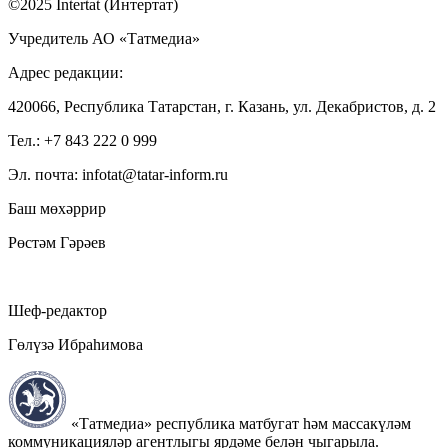
©2025 Intertat (Интертат)
Учредитель АО «Татмедиа»
Адрес редакции:
420066, Республика Татарстан, г. Казань, ул. Декабристов, д. 2
Тел.: +7 843 222 0 999
Эл. почта: infotat@tatar-inform.ru
Баш мөхәррир
Рөстәм Гәрәев
Шеф-редактор
Гөлүзә Ибраһимова
«Татмедиа» республика матбугат һәм массакүләм
коммуникацияләр агентлыгы ярдәме белән чыгарыла.