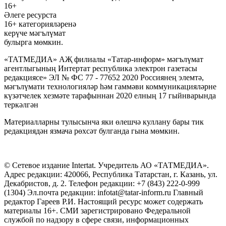
16+
Әлеге ресурста
16+ категорияләренә
керүче мәгълүмат
булырга мөмкин.
«ТАТМЕДИА» АҖ филиалы «Татар-информ» мәгълүмат
агентлыгының Интертат республика электрон газетасы
редакциясе» ЭЛ № ФС 77 - 77652 2020 Россиянең элемтә,
мәгълүмати технологияләр һәм гаммәви коммуникацияләрне
күзәтчелек хезмәте тарафыннан 2020 елның 17 гыйнварында
теркәлгән
Материалларны тулысынча яки өлешчә куллану бары тик
редакциядән язмача рөхсәт булганда гына мөмкин.
© Сетевое издание Intertat. Учредитель АО «ТАТМЕДИА».
Адрес редакции: 420066, Республика Татарстан, г. Казань, ул.
Декабристов, д. 2. Телефон редакции: +7 (843) 222-0-999
(1304) Эл.почта редакции: infotat@tatar-inform.ru Главный
редактор Гареев Р.И. Настоящий ресурс может содержать
материалы 16+. СМИ зарегистрировано Федеральной
службой по надзору в сфере связи, информационных