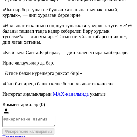
«Чын ир бер түшәкне бүлгән хатынына пычрак атмый,
хурлык», — дип хурлаган берсе ирне.
«Ә хыянәт иткәннән соң шул түшәккә яту хурлык түгелме? Ә
баланы ташлап таңга кадәр себерелеп йөрү хурлык
түгелме?» — дип яза ир. «Тагын ни уйлап табарсың икән», —
дип язган хатыны.
«Кыйгыча Санта-Барбара», — дип көлеп утыра кайберләре.
Ирне яклаучылар да бар.
«Әтисе белән күрешергә рөхсәт бир!»
«Син бит иреңә башка кеше белән хыянәт иткәнсең».
Интертат яңалыкларын
MAX-каналында
укыгыз
Комментарийлар (0)
Фикерегезне калдырыгыз