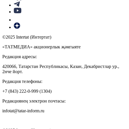
©2025 Intertat (Интертат)
«ТАТМЕДИА» акционерлык җәмгыяте
Редакция адресы:
420066, Татарстан Республикасы, Казан, Декабристлар ур.,
2нче йорт.
Редакция телефоны:
+7 (843) 222-0-999 (1304)
Редакциянең электрон почтасы:
infotat@tatar-inform.ru