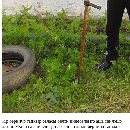
Ир берничә тапкыр баласы белән видеоэлемтә аша сөйләшә
алган. «Кызым әнисенең телефонын алып берничә тапкыр