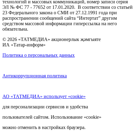
технологий и массовых коммуникаций, номер записи серия
ЭЛ № ФС 77 - 77652 от 17.01.2020. В соответствии со статьей
23 Федерального закона о СМИ от 27.12.1991 года при
распространении сообщений сайта “Интертат” другим
средством массовой информации гиперссылка на него
обязательна.
© 2026 «ТАТМЕДИА» акционерлык җәмгыяте
ИА «Татар-информ»
Политика о персональных данных
Антикоррупционная политика
АО «ТАТМЕДИА» использует «cookie»
для персонализации сервисов и удобства
пользователей сайтом. Использование «cookie»
можно отменить в настройках браузера.