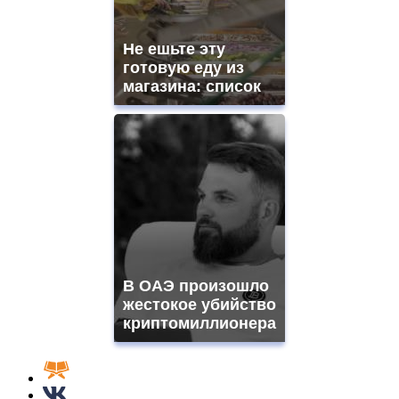
Не ешьте эту
готовую еду из
магазина: список
В ОАЭ произошло
жестокое убийство
криптомиллионера