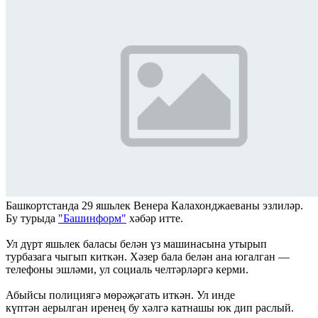
Башкортстанда 29 яшьлек Венера Калахонджаеваны эзлиләр.
Бу турыда
"Башинформ"
хәбәр итте.
Ул дүрт яшьлек баласы белән үз машинасына утырып
турбазага чыгып киткән. Хәзер бала белән ана югалган —
телефоны эшләми, ул социаль челтәрләргә керми.
Абыйсы полициягә мөрәҗәгать иткән. Ул инде
күптән аерылган иренең бу хәлгә катнашы юк дип раслый.