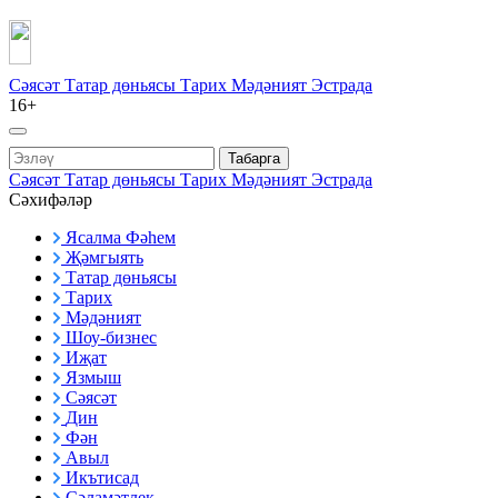
Сәясәт
Татар дөньясы
Тарих
Мәдәният
Эстрада
16+
Табарга
Сәясәт
Татар дөньясы
Тарих
Мәдәният
Эстрада
Сәхифәләр
Ясалма Фәһем
Җәмгыять
Татар дөньясы
Тарих
Мәдәният
Шоу-бизнес
Иҗат
Язмыш
Сәясәт
Дин
Фән
Авыл
Икътисад
Сәламәтлек