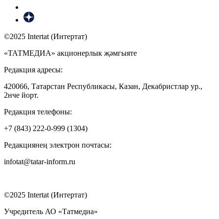
©2025 Intertat (Интертат)
«ТАТМЕДИА» акционерлык җәмгыяте
Редакция адресы:
420066, Татарстан Республикасы, Казан, Декабристлар ур.,
2нче йорт.
Редакция телефоны:
+7 (843) 222-0-999 (1304)
Редакциянең электрон почтасы:
infotat@tatar-inform.ru
©2025 Intertat (Интертат)
Учредитель АО «Татмедиа»