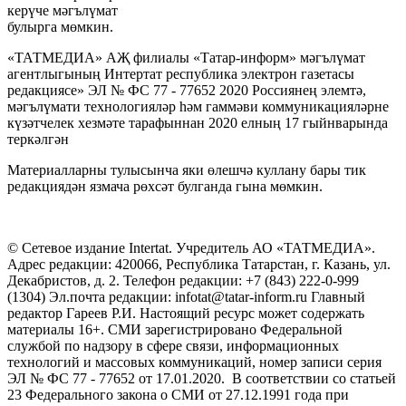
керүче мәгълүмат
булырга мөмкин.
«ТАТМЕДИА» АҖ филиалы «Татар-информ» мәгълүмат
агентлыгының Интертат республика электрон газетасы
редакциясе» ЭЛ № ФС 77 - 77652 2020 Россиянең элемтә,
мәгълүмати технологияләр һәм гаммәви коммуникацияләрне
күзәтчелек хезмәте тарафыннан 2020 елның 17 гыйнварында
теркәлгән
Материалларны тулысынча яки өлешчә куллану бары тик
редакциядән язмача рөхсәт булганда гына мөмкин.
© Сетевое издание Intertat. Учредитель АО «ТАТМЕДИА».
Адрес редакции: 420066, Республика Татарстан, г. Казань, ул.
Декабристов, д. 2. Телефон редакции: +7 (843) 222-0-999
(1304) Эл.почта редакции: infotat@tatar-inform.ru Главный
редактор Гареев Р.И. Настоящий ресурс может содержать
материалы 16+. СМИ зарегистрировано Федеральной
службой по надзору в сфере связи, информационных
технологий и массовых коммуникаций, номер записи серия
ЭЛ № ФС 77 - 77652 от 17.01.2020. В соответствии со статьей
23 Федерального закона о СМИ от 27.12.1991 года при