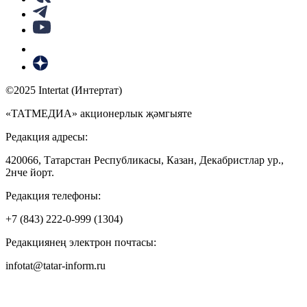
©2025 Intertat (Интертат)
«ТАТМЕДИА» акционерлык җәмгыяте
Редакция адресы:
420066, Татарстан Республикасы, Казан, Декабристлар ур.,
2нче йорт.
Редакция телефоны:
+7 (843) 222-0-999 (1304)
Редакциянең электрон почтасы:
infotat@tatar-inform.ru