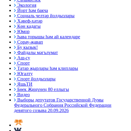
Экология
Йорт һәм бакча
Социаль челтәр йолдызлары
Хәвеф-хәтәр
Көн кадагы
Юмор
Һава торышы һәм ай календаре
Сорау-җавап
Бу кызык!
Файдалы мәгълүмат
Аш-су
Спорт
Татар җырлары һәм клиплары
Югалту
Спорт йолдызлары
ЯшьТИ
Бөек Җиңүнең 80 еллыгы
Видео
Выборы депутатов Государственной Думы
Федерального Собрания Российской Федерации
девятого созыва 20.09.2026