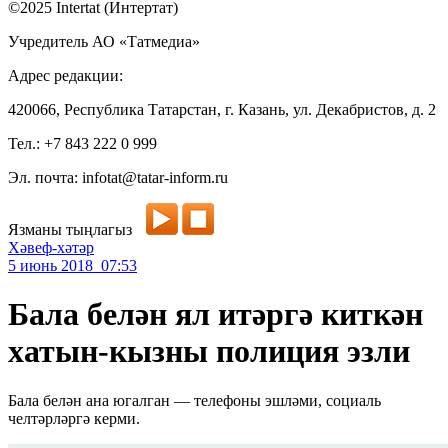
©2025 Intertat (Интертат)
Учредитель АО «Татмедиа»
Адрес редакции:
420066, Республика Татарстан, г. Казань, ул. Декабристов, д. 2
Тел.: +7 843 222 0 999
Эл. почта: infotat@tatar-inform.ru
Язманы тыңлагыз
Хәвеф-хәтәр
5 июнь 2018 07:53
Бала белән ял итәргә киткән
хатын-кызны полиция эзли
Бала белән ана югалган — телефоны эшләми, социаль
челтәрләргә керми.