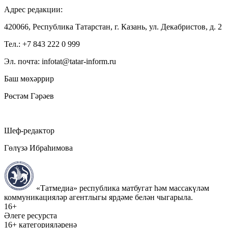
Адрес редакции:
420066, Республика Татарстан, г. Казань, ул. Декабристов, д. 2
Тел.: +7 843 222 0 999
Эл. почта: infotat@tatar-inform.ru
Баш мөхәррир
Рөстәм Гәрәев
Шеф-редактор
Гөлүзә Ибраһимова
«Татмедиа» республика матбугат һәм массакүләм
коммуникацияләр агентлыгы ярдәме белән чыгарыла.
16+
Әлеге ресурста
16+ категорияләренә