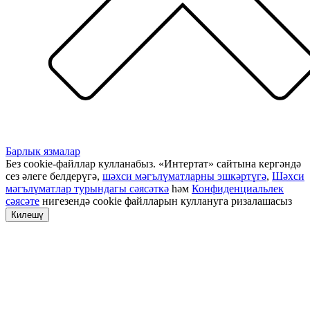
Барлык язмалар
Без cookie-файллар кулланабыз. «Интертат» сайтына кергәндә
сез әлеге белдерүгә,
шәхси мәгълүматларны эшкәртүгә
,
Шәхси
мәгълүматлар турындагы сәясәткә
һәм
Конфиденциальлек
сәясәте
нигезендә cookie файлларын куллануга ризалашасыз
Килешү