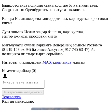
Башкортстанда полиция хезмәткәрләре бу хатынны эзли.
Соңрак аның Оренбург ягына китүе ачыкланган.
Венера Каланхождаева зәңгәр джинсы, кара куртка, кроссовки
кигән.
Дүрт яшьлек Ислам зәңгәр башлык, кара куртка,
зәңгәр джинсы, кроссовки кигән.
Мәгълүматы булган һәркемгә Венераның абыйсы Рөстәмгә
(
8-919-157-98-94
) йә әнисе Алсуга 8(-
917-745-63-47
), йә
полициягә шалтыратырга сорыйлар.
Интертат яңалыкларын
MAX-каналында
укыгыз
Комментарийлар (0)
Фикерегезне калдырыгыз
Теркәлергә
Калган символлар: