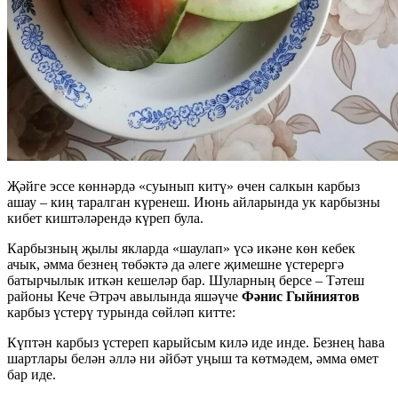
Җәйге эссе көннәрдә «суынып китү» өчен салкын карбыз
ашау – киң таралган күренеш. Июнь айларында ук карбызны
кибет киштәләрендә күреп була.
Карбызның җылы якларда «шаулап» үсә икәне көн кебек
ачык, әмма безнең төбәктә да әлеге җимешне үстерергә
батырчылык иткән кешеләр бар. Шуларның берсе – Тәтеш
районы Кече Әтрәч авылында яшәүче
Фәнис
Гыйниятов
карбыз үстерү турында сөйләп китте:
Күптән карбыз үстереп карыйсым килә иде инде. Безнең һава
шартлары белән әллә ни әйбәт уңыш та көтмәдем, әмма өмет
бар иде.