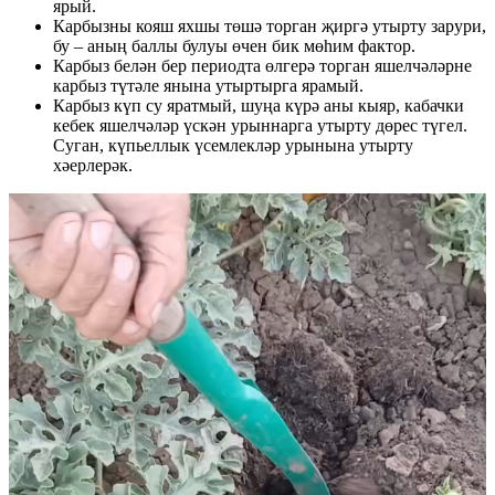
ярый.
Карбызны кояш яхшы төшә торган җиргә утырту зарури,
бу – аның баллы булуы өчен бик мөһим фактор.
Карбыз белән бер периодта өлгерә торган яшелчәләрне
карбыз түтәле янына утыртырга ярамый.
Карбыз күп су яратмый, шуңа күрә аны кыяр, кабачки
кебек яшелчәләр үскән урыннарга утырту дөрес түгел.
Суган, күпьеллык үсемлекләр урынына утырту
хәерлерәк.