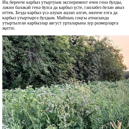
Иң беренче карбыз утыртуым эксперимент өчен генә булды,
ләкин бәләкәй генә булса да карбыз үсте, гаиләбез белән авыз
иттек. Бездә карбыз үсә алуын аңлап алгач, икенче елга да
карбыз утыртырга булдым. Майның соңгы атнасында
утыртылган карбызлар август урталарына зур размерларга
җитте.