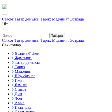
Сәясәт
Татар дөньясы
Тарих
Мәдәният
Эстрада
16+
Табарга
Сәясәт
Татар дөньясы
Тарих
Мәдәният
Эстрада
Сәхифәләр
Ясалма Фәһем
Җәмгыять
Татар дөньясы
Тарих
Мәдәният
Шоу-бизнес
Иҗат
Язмыш
Сәясәт
Дин
Фән
Авыл
Икътисад
Сәламәтлек