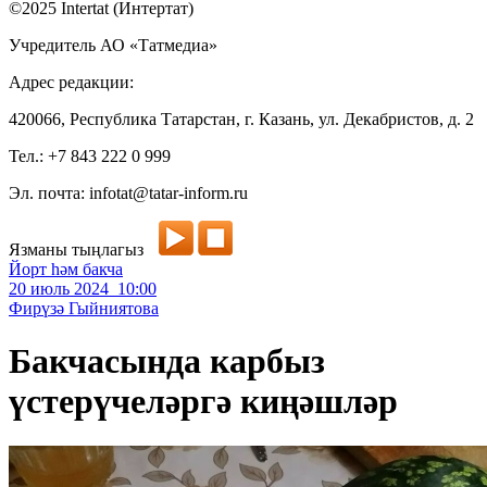
©2025 Intertat (Интертат)
Учредитель АО «Татмедиа»
Адрес редакции:
420066, Республика Татарстан, г. Казань, ул. Декабристов, д. 2
Тел.: +7 843 222 0 999
Эл. почта: infotat@tatar-inform.ru
Язманы тыңлагыз
Йорт һәм бакча
20 июль 2024 10:00
Фирүзә Гыйниятова
Бакчасында карбыз
үстерүчеләргә киңәшләр