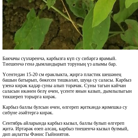
Бакчачы сүзләренчә, карбызга күп су сибәргә ярамый.
Тиешенчә генә дымландырып торуның үз алымы бар.
Үсентедән 15-20 см ераклыкта, җиргә пластик шешәнең
башын батырып, бөкесен тишкәләп, шуңа су саласы. Карбыз
үзенә кирәк кадәр суны алып торачак. Суны тагын кайчан
саласын икәнен белү өчен, үсенте янын казып, дымлылыгын
тикшереп торырга кирәк.
Карбыз баллы булсын өчен, өлгереп җиткәндә җимешкә су
сибүне әзәйтергә кирәк.
Сентябрь айларында карбыз кызыл, баллы булып өлгереп
җитә. Иртәрәк өзеп алсаң, карбыз тиешенчә кызыл булмый,
дип аңлатты Фәнис Гыйниятов.