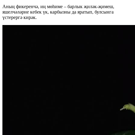
Аның фикеренчә, иң мөһиме – барлык җиләк-җимеш,
яшелчәләрне кебек үк, карбызны да яратып, булсынга
үстерергә кирәк.