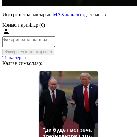
Интертат яңалыкларын
MAX-каналында
укыгыз
Комментарийлар (0)
Фикерегезне калдырыгыз
Теркәлергә
Калган символлар:
Где будет встреча
президентов США