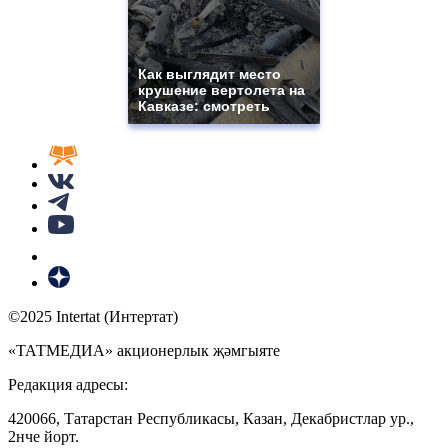
Как выглядит место
крушение вертолета на
Кавказе: смотреть
©2025 Intertat (Интертат)
«ТАТМЕДИА» акционерлык җәмгыяте
Редакция адресы:
420066, Татарстан Республикасы, Казан, Декабристлар ур.,
2нче йорт.