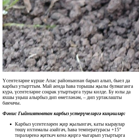
Үсентеләрне күрше Апас районыннан барып алып, быел да
карбыз утырттым. Май аенда һава торышы җылы булмаганга
күрә, үсентеләрне соңрак утыртырга туры килде. Бу юлы да
яхшы уңыш алырбыз дип өметләнәм, – дип уртаклашты
бакчачы.
Фәнис Гыйниятовтан карбыз устерүчеләргә киңәшләр:
Карбыз үсентеләрен җир җылынгач, каты кыраулар
төшү ихтималы азайгач, һава температурасы +15°
тирәләренә җиткәч кенә җиргә чыгарып утыртырга