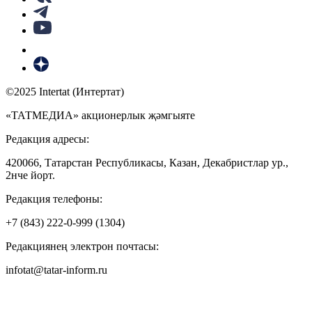
©2025 Intertat (Интертат)
«ТАТМЕДИА» акционерлык җәмгыяте
Редакция адресы:
420066, Татарстан Республикасы, Казан, Декабристлар ур.,
2нче йорт.
Редакция телефоны:
+7 (843) 222-0-999 (1304)
Редакциянең электрон почтасы:
infotat@tatar-inform.ru