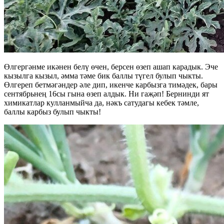
Өлгергәнме икәнен белү өчен, берсен өзеп ашап карадык. Эче
кызылга кызыл, әмма тәме бик баллы түгел булып чыкты.
Өлгереп бетмәгәндер әле дип, икенче карбызга тимәдек, бары
сентябрьнең 16сы гына өзеп алдык. Ни гаҗәп! Бернинди ят
химикатлар кулланмыйча да, нәкъ сатудагы кебек тәмле,
баллы карбыз булып чыкты!