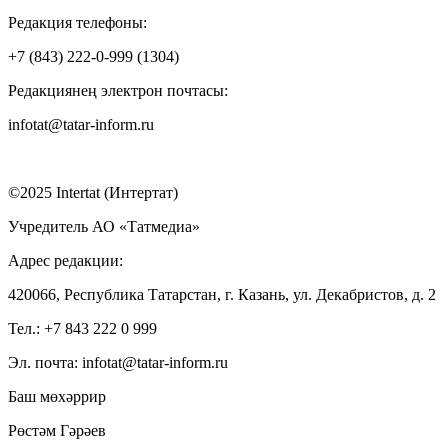
Редакция телефоны:
+7 (843) 222-0-999 (1304)
Редакциянең электрон почтасы:
infotat@tatar-inform.ru
©2025 Intertat (Интертат)
Учредитель АО «Татмедиа»
Адрес редакции:
420066, Республика Татарстан, г. Казань, ул. Декабристов, д. 2
Тел.: +7 843 222 0 999
Эл. почта: infotat@tatar-inform.ru
Баш мөхәррир
Рөстәм Гәрәев