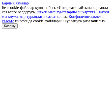
Барлык язмалар
Без cookie-файллар кулланабыз. «Интертат» сайтына кергәндә
сез әлеге белдерүгә,
шәхси мәгълүматларны эшкәртүгә
,
Шәхси
мәгълүматлар турындагы сәясәткә
һәм
Конфиденциальлек
сәясәте
нигезендә cookie файлларын куллануга ризалашасыз
Килешү