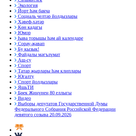
Экология
Йорт һәм бакча
Социаль челтәр йолдызлары
Хәвеф-хәтәр
Көн кадагы
Юмор
Һава торышы һәм ай календаре
Сорау-җавап
Бу кызык!
Файдалы мәгълүмат
Аш-су
Спорт
Татар җырлары һәм клиплары
Югалту
Спорт йолдызлары
ЯшьТИ
Бөек Җиңүнең 80 еллыгы
Видео
Выборы депутатов Государственной Думы
Федерального Собрания Российской Федерации
девятого созыва 20.09.2026