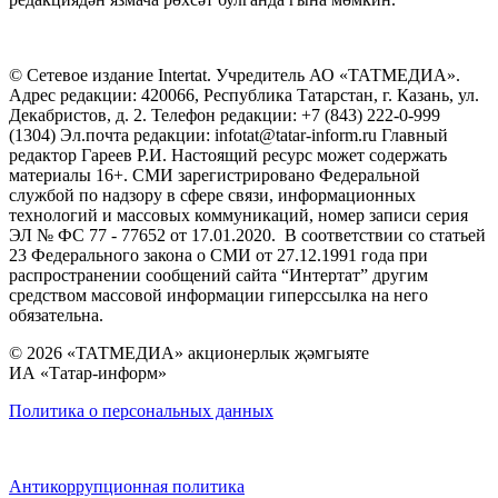
© Сетевое издание Intertat. Учредитель АО «ТАТМЕДИА».
Адрес редакции: 420066, Республика Татарстан, г. Казань, ул.
Декабристов, д. 2. Телефон редакции: +7 (843) 222-0-999
(1304) Эл.почта редакции: infotat@tatar-inform.ru Главный
редактор Гареев Р.И. Настоящий ресурс может содержать
материалы 16+. СМИ зарегистрировано Федеральной
службой по надзору в сфере связи, информационных
технологий и массовых коммуникаций, номер записи серия
ЭЛ № ФС 77 - 77652 от 17.01.2020. В соответствии со статьей
23 Федерального закона о СМИ от 27.12.1991 года при
распространении сообщений сайта “Интертат” другим
средством массовой информации гиперссылка на него
обязательна.
© 2026 «ТАТМЕДИА» акционерлык җәмгыяте
ИА «Татар-информ»
Политика о персональных данных
Антикоррупционная политика