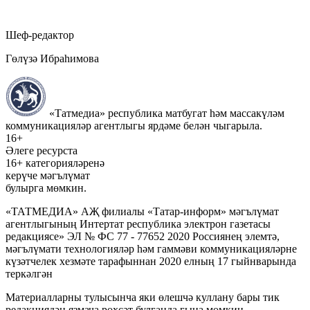
Шеф-редактор
Гөлүзә Ибраһимова
«Татмедиа» республика матбугат һәм массакүләм
коммуникацияләр агентлыгы ярдәме белән чыгарыла.
16+
Әлеге ресурста
16+ категорияләренә
керүче мәгълүмат
булырга мөмкин.
«ТАТМЕДИА» АҖ филиалы «Татар-информ» мәгълүмат
агентлыгының Интертат республика электрон газетасы
редакциясе» ЭЛ № ФС 77 - 77652 2020 Россиянең элемтә,
мәгълүмати технологияләр һәм гаммәви коммуникацияләрне
күзәтчелек хезмәте тарафыннан 2020 елның 17 гыйнварында
теркәлгән
Материалларны тулысынча яки өлешчә куллану бары тик
редакциядән язмача рөхсәт булганда гына мөмкин.