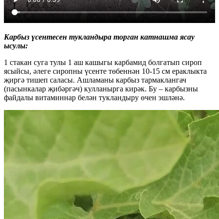
Карбыз үсентесен тукландыра торган катнашма ясау
ысулы:
1 стакан суга тулы 1 аш кашыгы карбамид болгатып сироп
ясыйсы, әлеге сиропны үсенте төбеннән 10-15 см ераклыкта
җиргә тишеп саласы. Ашламаны карбыз тармаклангач
(пасынкалар җибәргәч) кулланырга кирәк. Бу – карбызны
файдалы витаминнар белән тукландыру өчен эшләнә.