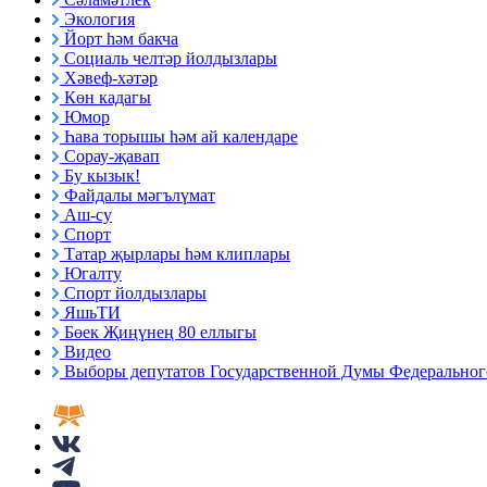
Экология
Йорт һәм бакча
Социаль челтәр йолдызлары
Хәвеф-хәтәр
Көн кадагы
Юмор
Һава торышы һәм ай календаре
Сорау-җавап
Бу кызык!
Файдалы мәгълүмат
Аш-су
Спорт
Татар җырлары һәм клиплары
Югалту
Спорт йолдызлары
ЯшьТИ
Бөек Җиңүнең 80 еллыгы
Видео
Выборы депутатов Государственной Думы Федерального