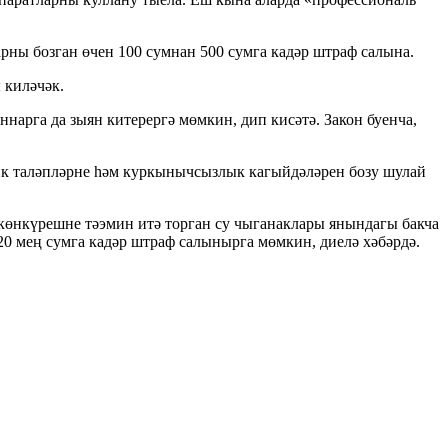
рны бозган өчен 100 сумнан 500 сумга кадәр штраф салына.
 киләчәк.
арга да зыян китерергә мөмкин, дип кисәтә. Закон буенча,
ик таләпләрне һәм куркынычсызлык кагыйдәләрен бозу шулай
-көнкүрешне тәэмин итә торган су чыганаклары янындагы бакча
20 мең сумга кадәр штраф салынырга мөмкин, диелә хәбәрдә.