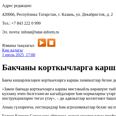
Адрес редакции:
420066, Республика Татарстан, г. Казань, ул. Декабристов, д. 2
Тел.: +7 843 222 0 999
Эл. почта: infotat@tatar-inform.ru
Язманы тыңлагыз
Көн кадагы
1 июль 2025 17:00
Бакчаны корткычларга карш
Бакча кишәрлекләрен корткычларга каршы химикатлар белән дө
«Закон бакчада корткычларга каршы мөстәкыйль көрәшүне тыйм
куллану өчен билгеләнгән кагыйдәләрне һәм нормаларны үтәрг
инструкцияләрне төгәл үтәү», – ди адвокатлар коллегиясе ба
Аның сүзләренчә, пестицидлар һәм агрохимикатлар белән эш ит
Белгеч Кирилл Савоськин әйтүенчә, шәхси участокларда профе