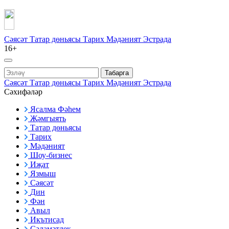
Сәясәт
Татар дөньясы
Тарих
Мәдәният
Эстрада
16+
Табарга
Сәясәт
Татар дөньясы
Тарих
Мәдәният
Эстрада
Сәхифәләр
Ясалма Фәһем
Җәмгыять
Татар дөньясы
Тарих
Мәдәният
Шоу-бизнес
Иҗат
Язмыш
Сәясәт
Дин
Фән
Авыл
Икътисад
Сәламәтлек