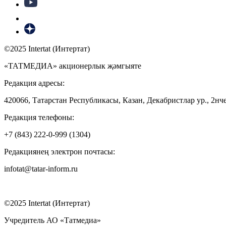
©2025 Intertat (Интертат)
«ТАТМЕДИА» акционерлык җәмгыяте
Редакция адресы:
420066, Татарстан Республикасы, Казан, Декабристлар ур., 2нче
Редакция телефоны:
+7 (843) 222-0-999 (1304)
Редакциянең электрон почтасы:
infotat@tatar-inform.ru
©2025 Intertat (Интертат)
Учредитель АО «Татмедиа»