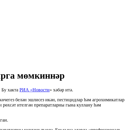
ырга мөмкиннәр
 Бу хакта
РИА «Новости
» хәбәр итә.
өчегез белән эшлисез икән, пестицидлар һәм агрохимикатлар
н рөхсәт ителгән препаратларны гына куллану һәм
ган.
паратларны куллану тыела. Еш кына аларда «профессиональ