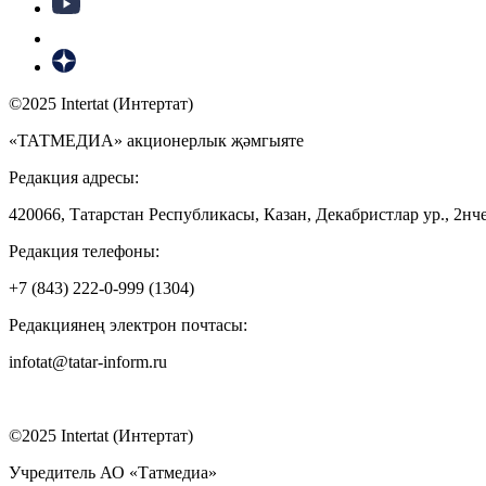
©2025 Intertat (Интертат)
«ТАТМЕДИА» акционерлык җәмгыяте
Редакция адресы:
420066, Татарстан Республикасы, Казан, Декабристлар ур., 2нче
Редакция телефоны:
+7 (843) 222-0-999 (1304)
Редакциянең электрон почтасы:
infotat@tatar-inform.ru
©2025 Intertat (Интертат)
Учредитель АО «Татмедиа»