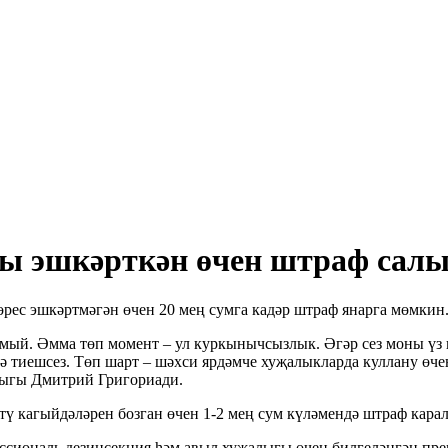
ы эшкәрткән өчен штраф сал
рес эшкәртмәгән өчен 20 мең сумга кадәр штраф янарга мөмкин.
ый. Әмма төп момент – ул куркынычсызлык. Әгәр сез моны үз к
ә тиешсез. Төп шарт – шәхси ярдәмче хуҗалыкларда куллану өче
шлыгы Дмитрий Григориади.
ү кагыйдәләрен бозган өчен 1-2 мең сум күләмендә штраф карал
ссиональ дезинсекция һәм авыл хуҗалыгы өчен билгеләнгән пре