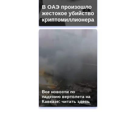
В ОАЭ произошло
жестокое убийство
криптомиллионера
Все новости по
падению вертолета на
Кавказе: читать здесь