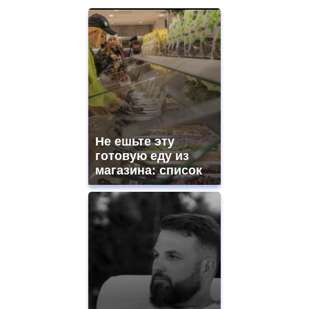
Не ешьте эту
готовую еду из
магазина: список