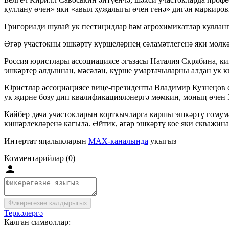
куллану өчен» яки «авыл хуҗалыгы өчен генә» дигән маркировк
Григориади шулай ук пестицидлар һәм агрохимикатлар кулланг
Әгәр участокны эшкәртү күршеләрнең сәламәтлегенә яки мөлкәт
Россия юристлары ассоциациясе әгъзасы Наталия Скрябина, киш
эшкәртер алдыннан, мәсәлән, күрше умартачыларны алдан ук ки
Юристлар ассоциациясе вице-президенты Владимир Кузнецов с
ук җирне бозу дип квалификацияләнергә мөмкин, моның өчен 3
Кайбер дача участокларын корткычларга каршы эшкәртү гомумә
кишәрлекләренә кагыла. Әйтик, әгәр эшкәртү кое яки скважин
Интертат яңалыкларын
MAX-каналында
укыгыз
Комментарийлар (0)
Фикерегезне калдырыгыз
Теркәлергә
Калган символлар: