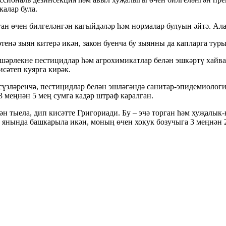
алар була.
ан өчен билгеләнгән кагыйдәләр һәм нормалар булуын әйтә. Ала
енә зыян китерә икән, закон буенча бу зыянны да капларга туры
әрлекне пестицидлар һәм агрохимикатлар белән эшкәртү хайванн
сәтеп куярга кирәк.
үзләренчә, пестицидлар белән эшләгәндә санитар-эпидемиолог
 меңнән 5 мең сумга кадәр штраф каралган.
н тыела, дип кисәтте Григориади. Бу – эчә торган һәм хуҗалык
а янында башкарыла икән, моның өчен хокук бозучыга 3 меңнән 