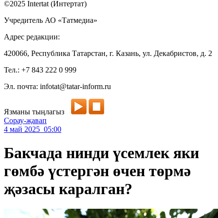
©2025 Intertat (Интертат)
Учредитель АО «Татмедиа»
Адрес редакции:
420066, Республика Татарстан, г. Казань, ул. Декабристов, д. 2
Тел.: +7 843 222 0 999
Эл. почта: infotat@tatar-inform.ru
Язманы тыңлагыз
Сорау-җавап
4 май 2025 05:00
Бакчада нинди үсемлек яки
гөмбә үстергән өчен төрмә
җәзасы каралган?