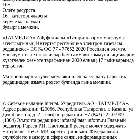
16+
Әлеге ресурста
16+ категорияләренә
керүче мәгълүмат
булырга мөмкин.
«ТАТМЕДИА» АҖ филиалы «Татар-информ» мәгълүмат
агентлыгының Интертат республика электрон газетасы
редакциясе» ЭЛ № ФС 77 - 77652 2020 Россиянең элемтә,
мәгълүмати технологияләр һәм гаммәви коммуникацияләрне
күзәтчелек хезмәте тарафыннан 2020 елның 17 гыйнварында
теркәлгән
Материалларны тулысынча яки өлешчә куллану бары тик
редакциядән язмача рөхсәт булганда гына мөмкин.
© Сетевое издание Intertat. Учредитель АО «ТАТМЕДИА».
Адрес редакции: 420066, Республика Татарстан, г. Казань, ул.
Декабристов, д. 2. Телефон редакции: +7 (843) 222-0-999
(1304) Эл.почта редакции: infotat@tatar-inform.ru Главный
редактор Гареев Р.И. Настоящий ресурс может содержать
материалы 16+. СМИ зарегистрировано Федеральной
службой по надзору в сфере связи, информационных