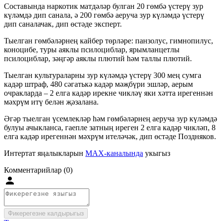
Составында наркотик матдәләр булган 20 гөмбә үстерү зур
күләмдә дип санала, ә 200 гөмбә аеруча зур күләмдә үстерү
дип саналачак, дип өстәде эксперт.
Тыелган гөмбәләрнең кайбер төрләре: панзолус, гимнопилус,
коноцибе, туры аяклы псилоциблар, ярымланцетлы
псилоциблар, зәңгәр аяклы плютий һәм таллы плютий.
Тыелган культураларны зур күләмдә үстерү 300 мең сумга
кадәр штраф, 480 сәгатькә кадәр мәҗбүри эшләр, аерым
очракларда – 2 елга кадәр ирекне чикләү яки хәтта ирегеннән
мәхрүм итү белән җәзалана.
Әгәр тыелган үсемлекләр һәм гөмбәләрнең аеруча зур күләмдә
булуы ачыкланса, гаепле затның иреген 2 елга кадәр чикләп, 8
елга кадәр ирегеннән мәхрүм ителәчәк, дип өстәде Поздняков.
Интертат яңалыкларын
MAX-каналында
укыгыз
Комментарийлар (0)
Фикерегезне калдырыгыз