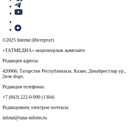
©2025 Intertat (Интертат)
«ТАТМЕДИА» акционерлык җәмгыяте
Редакция адресы:
420066, Татарстан Республикасы, Казан, Декабристлар ур.,
2нче йорт.
Редакция телефоны:
+7 (843) 222-0-999 (1304)
Редакциянең электрон почтасы:
infotat@tatar-inform.ru