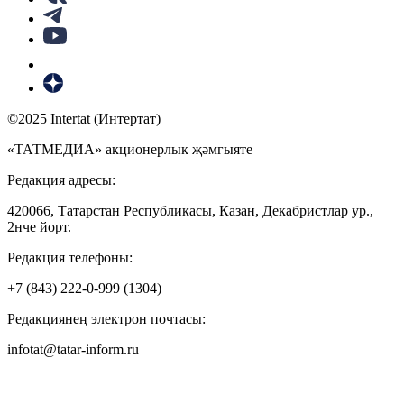
©2025 Intertat (Интертат)
«ТАТМЕДИА» акционерлык җәмгыяте
Редакция адресы:
420066, Татарстан Республикасы, Казан, Декабристлар ур.,
2нче йорт.
Редакция телефоны:
+7 (843) 222-0-999 (1304)
Редакциянең электрон почтасы:
infotat@tatar-inform.ru