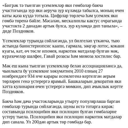
«Бигрәк тә тыелган үсемлекләр яки гөмбәләр бакча
участогында зур яки аеруча зур күләмдә табылса, моның өчен
каты җәза күздә тотыла. Цифрлар төрлечә һәм үсемлек яки
гөмбә төренә бәйле. Мәсәлән, мескалинлы кактус очрагында
участокта 2 данәдән артык булса, зур күләмдә дип таныла», –
диде Поздняков.
Үсемлекләр турында сөйләгәндә, ул билгеләп үткәнчә, тыю
астында банистериопсис каапи, гармала, зәңгәр лотос, кокаин
куагы, кат, өч төсле ипомея, наркотик матдәләр булган мәк,
күрәзәчеләр шалфее, Гавай розасы һәм мимоза хостилис бар.
Мәк еш кына тыелган үсемлекләр белән ассоциацияләнсә дә,
чынлыкта бу үсемлекне хөкүмәтнең 2010 елның 27
ноябрендәге 934 нче карары исемлегенә кертелгән аерым
төрләрен генә үстерергә ярамый. Башкаларын декоратив яки
хәтта кулинария өчен үстерергә мөмкин, дип ачыклык кертте
Поздняков.
Бакча һәм дача участокларында утырту популярлаша барган
гөмбәләр турында сөйләгәндә, шуны истә тотарга кирәк:
составында псилоцибин яки псилоцин булган гөмбәләрне
үстерү тыела. Псилоцибин яки псилоцин наркотик матдәләр
дип санала. Ул 200дән артык төр гөмбәдә бар.