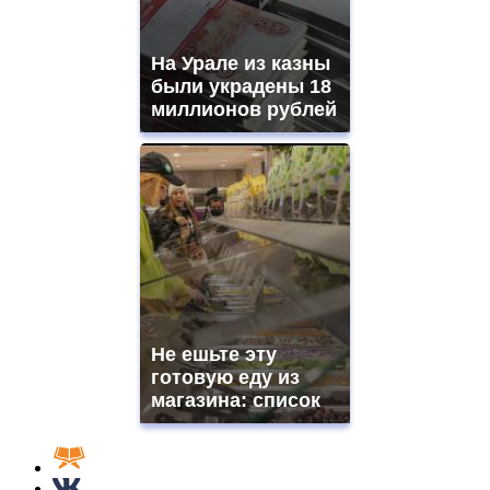
На Урале из казны
были украдены 18
миллионов рублей
Не ешьте эту
готовую еду из
магазина: список