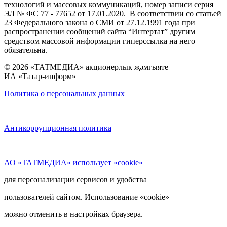
технологий и массовых коммуникаций, номер записи серия
ЭЛ № ФС 77 - 77652 от 17.01.2020. В соответствии со статьей
23 Федерального закона о СМИ от 27.12.1991 года при
распространении сообщений сайта “Интертат” другим
средством массовой информации гиперссылка на него
обязательна.
© 2026 «ТАТМЕДИА» акционерлык җәмгыяте
ИА «Татар-информ»
Политика о персональных данных
Антикоррупционная политика
АО «ТАТМЕДИА» использует «cookie»
для персонализации сервисов и удобства
пользователей сайтом. Использование «cookie»
можно отменить в настройках браузера.