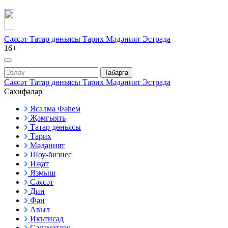
Сәясәт
Татар дөньясы
Тарих
Мәдәният
Эстрада
16+
Табарга
Сәясәт
Татар дөньясы
Тарих
Мәдәният
Эстрада
Сәхифәләр
Ясалма Фәһем
Җәмгыять
Татар дөньясы
Тарих
Мәдәният
Шоу-бизнес
Иҗат
Язмыш
Сәясәт
Дин
Фән
Авыл
Икътисад
Сәламәтлек