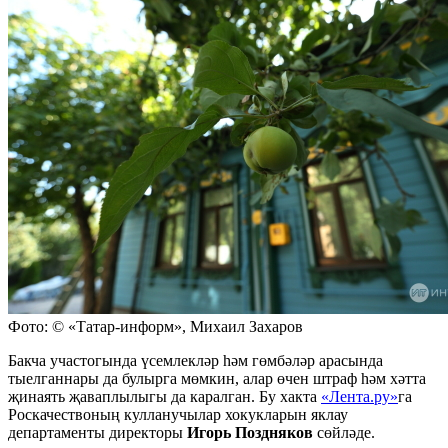
Фото: © «Татар-информ», Михаил Захаров
Бакча участогында үсемлекләр һәм гөмбәләр арасында
тыелганнары да булырга мөмкин, алар өчен штраф һәм хәтта
җинаять җаваплылыгы да каралган. Бу хакта
«Лента.ру»
га
Роскачествоның кулланучылар хокукларын яклау
департаменты директоры
Игорь Поздняков
сөйләде.