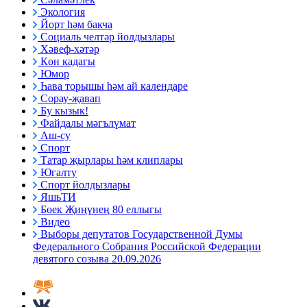
Экология
Йорт һәм бакча
Социаль челтәр йолдызлары
Хәвеф-хәтәр
Көн кадагы
Юмор
Һава торышы һәм ай календаре
Сорау-җавап
Бу кызык!
Файдалы мәгълүмат
Аш-су
Спорт
Татар җырлары һәм клиплары
Югалту
Спорт йолдызлары
ЯшьТИ
Бөек Җиңүнең 80 еллыгы
Видео
Выборы депутатов Государственной Думы
Федерального Собрания Российской Федерации
девятого созыва 20.09.2026