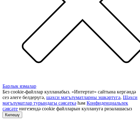
Барлык язмалар
Без cookie-файллар кулланабыз. «Интертат» сайтына кергәндә
сез әлеге белдерүгә,
шәхси мәгълүматларны эшкәртүгә
,
Шәхси
мәгълүматлар турындагы сәясәткә
һәм
Конфиденциальлек
сәясәте
нигезендә cookie файлларын куллануга ризалашасыз
Килешү