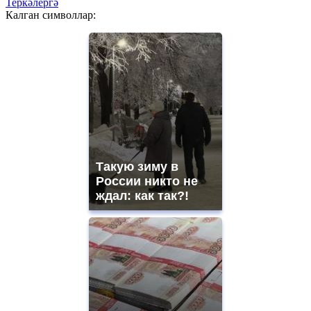
Теркәлергә
Калган символлар:
Такую зиму в
России никто не
ждал: как так?!