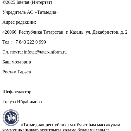
©2025 Intertat (Интертат)
Учредитель АО «Татмедиа»
Адрес редакции:
420066, Республика Татарстан, г. Казань, ул. Декабристов, д. 2
Тел.: +7 843 222 0 999
Эл. почта: infotat@tatar-inform.ru
Баш мөхәррир
Рөстәм Гәрәев
Шеф-редактор
Гөлүзә Ибраһимова
«Татмедиа» республика матбугат һәм массакүләм
коммуникацияләр агентлыгы ярдәме белән чыгарыла.