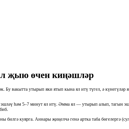
әл җыю өчен киңәшләр
. Бу вакытта утырып яки ятып кына ял итү түгел, ә күнегүләр я
эшләү һәм 5–7 минут ял итү. Әмма ял — утырып алып, тагын эшкә
биб.
арны билгә куярга. Аннары җиңелчә генә артка таба бөгелергә (