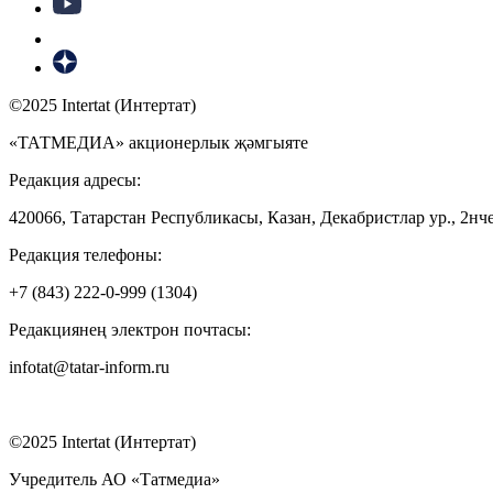
©2025 Intertat (Интертат)
«ТАТМЕДИА» акционерлык җәмгыяте
Редакция адресы:
420066, Татарстан Республикасы, Казан, Декабристлар ур., 2нче
Редакция телефоны:
+7 (843) 222-0-999 (1304)
Редакциянең электрон почтасы:
infotat@tatar-inform.ru
©2025 Intertat (Интертат)
Учредитель АО «Татмедиа»