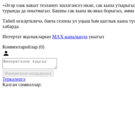
«Әгәр озак вакыт тезләнеп эшләгәнсез икән, сак кына утырыгы
турында да онытмагыз. Башны сак кына як-якка борыгыз, әмма
Табиб искәрткәнчә, бакча сезоны ул уңыш һәм шатлык кына түг
хәбәрдә.
Интертат яңалыкларын
MAX-каналында
укыгыз
Комментарийлар (0)
Фикерегезне калдырыгыз
Теркәлергә
Калган символлар: