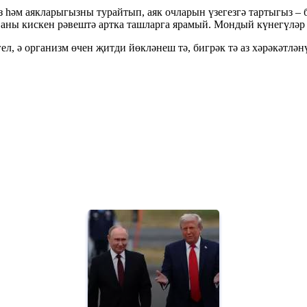
з һәм аякларыгызны турайтып, аяк очларын үзегезгә тартыгыз – 
 аны кискен рәвештә артка ташларга ярамый. Мондый күнегүләр 
ел, ә организм өчен җитди йөкләнеш тә, бигрәк тә аз хәрәкәтлә