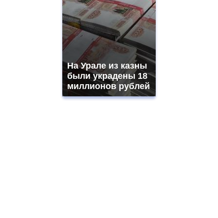
На Урале из казны
были украдены 18
миллионов рублей