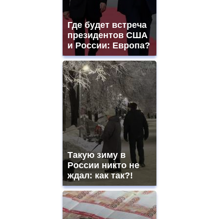
Где будет встреча
президентов США
и России: Европа?
Такую зиму в
России никто не
ждал: как так?!