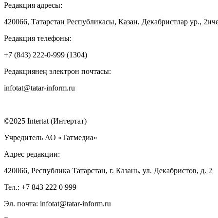
Редакция адресы:
420066, Татарстан Республикасы, Казан, Декабристлар ур., 2нче
Редакция телефоны:
+7 (843) 222-0-999 (1304)
Редакциянең электрон почтасы:
infotat@tatar-inform.ru
©2025 Intertat (Интертат)
Учредитель АО «Татмедиа»
Адрес редакции:
420066, Республика Татарстан, г. Казань, ул. Декабристов, д. 2
Тел.: +7 843 222 0 999
Эл. почта: infotat@tatar-inform.ru