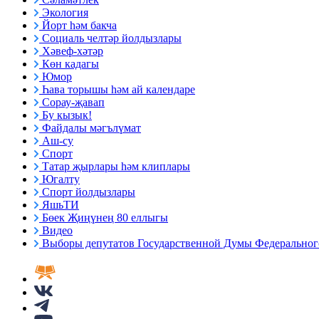
Экология
Йорт һәм бакча
Социаль челтәр йолдызлары
Хәвеф-хәтәр
Көн кадагы
Юмор
Һава торышы һәм ай календаре
Сорау-җавап
Бу кызык!
Файдалы мәгълүмат
Аш-су
Спорт
Татар җырлары һәм клиплары
Югалту
Спорт йолдызлары
ЯшьТИ
Бөек Җиңүнең 80 еллыгы
Видео
Выборы депутатов Государственной Думы Федерального