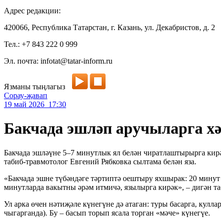
Адрес редакции:
420066, Республика Татарстан, г. Казань, ул. Декабристов, д. 2
Тел.: +7 843 222 0 999
Эл. почта: infotat@tatar-inform.ru
Язманы тыңлагыз
Сорау-җавап
19 май 2026 17:30
Бакчада эшләп аручыларга х
Бакчада эшләүне 5–7 минутлык ял белән чиратлаштырырга кирәк
табиб-травмотолог Евгений Рябковка сылтама белән яза.
«Бакчада эшне түбәндәге тәртиптә оештыру яхшырак: 20 минут 
минутларда вакытны әрәм итмичә, язылырга кирәк», – дигән та
Ул арка өчен нәтиҗәле күнегүне дә атаган: туры басарга, кулл
чыгарганда). Бу – басып торып ясала торган «мәче» күнегүе.