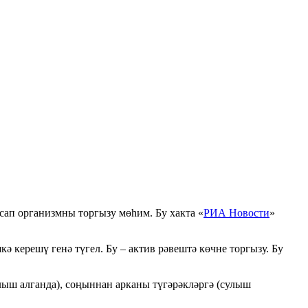
сап организмны торгызу мөһим. Бу хакта «
РИА Новости
»
 керешү генә түгел. Бу – актив рәвештә көчне торгызу. Бу
сулыш алганда), соңыннан арканы түгәрәкләргә (сулыш