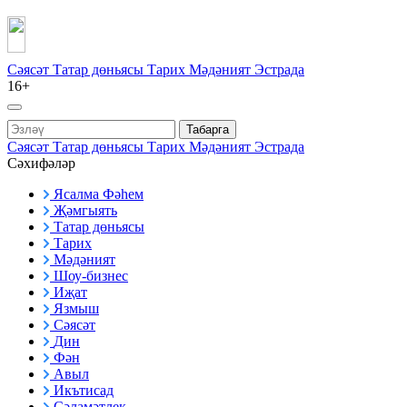
Сәясәт
Татар дөньясы
Тарих
Мәдәният
Эстрада
16+
Табарга
Сәясәт
Татар дөньясы
Тарих
Мәдәният
Эстрада
Сәхифәләр
Ясалма Фәһем
Җәмгыять
Татар дөньясы
Тарих
Мәдәният
Шоу-бизнес
Иҗат
Язмыш
Сәясәт
Дин
Фән
Авыл
Икътисад
Сәламәтлек