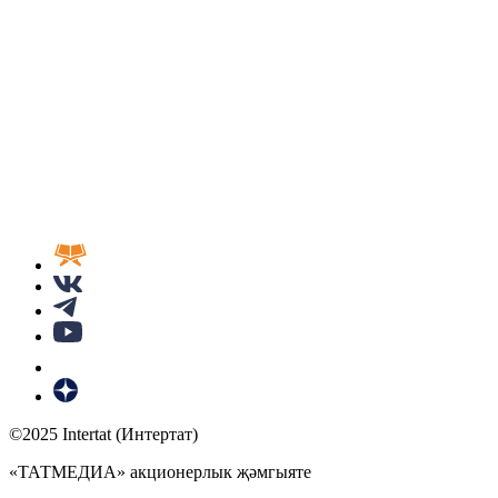
©2025 Intertat (Интертат)
«ТАТМЕДИА» акционерлык җәмгыяте