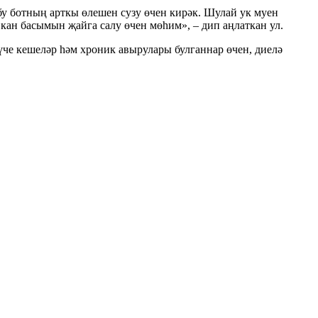
бу ботның арткы өлешен сузу өчен кирәк. Шулай ук муен
кан басымын җайга салу өчен мөһим», – дип аңлаткан ул.
нүче кешеләр һәм хроник авырулары булганнар өчен, диелә