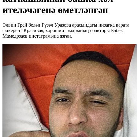
ителәчәгенә өметләнгән
Элвин Грей белән Гүзәл Уразова арасындагы низагка карата
фикерен “Красивая, хороший” җырының соавторы Бабек
Мамедрзаев инстаграмына язган.