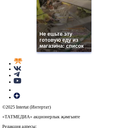
Не ешьте эту
готовую еду из
магазина: список
©2025 Intertat (Интертат)
«ТАТМЕДИА» акционерлык җәмгыяте
Редакция адресы: