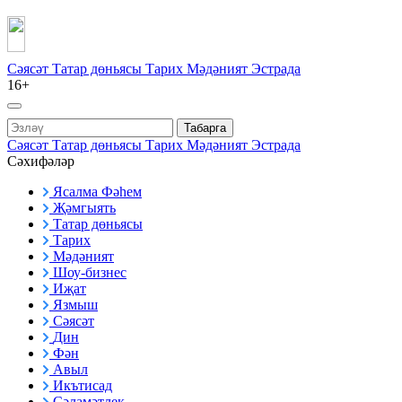
Сәясәт
Татар дөньясы
Тарих
Мәдәният
Эстрада
16+
Табарга
Сәясәт
Татар дөньясы
Тарих
Мәдәният
Эстрада
Сәхифәләр
Ясалма Фәһем
Җәмгыять
Татар дөньясы
Тарих
Мәдәният
Шоу-бизнес
Иҗат
Язмыш
Сәясәт
Дин
Фән
Авыл
Икътисад
Сәламәтлек