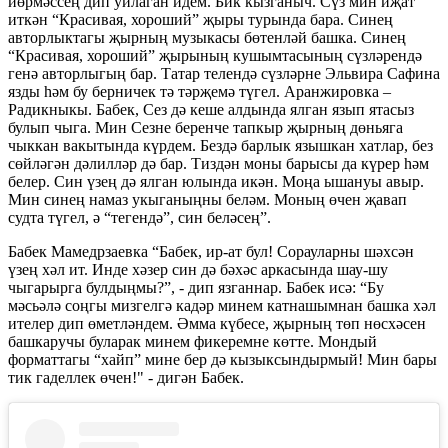
йөрмәссең дип уйлаган идем. Бик кызганыч. Сүз мин иҗат
иткән “Красивая, хороший” җыры турында бара. Синең
авторлыктагы җырның музыкасы бөтенләй башка. Синең
“Красивая, хороший” җырының кушымтасының сүзләрендә
генә авторлыгың бар. Татар телендә сүзләрне Эльвира Сафина
язды һәм бу берничек тә тәрҗемә түгел. Аранжировка –
Радикныкы. Бабек, Сез дә кеше алдында ялган язып ятасыз
булып чыга. Мин Сезне беренче тапкыр җырның дөньяга
чыккан вакытында күрдем. Бездә барлык язышкан хатлар, без
сөйләгән дәлилләр дә бар. Тиздән моны барысы да күрер һәм
белер. Син үзең дә ялган юлында икән. Моңа ышануы авыр.
Мин синең намаз укыганыңны беләм. Моның өчен җавап
судта түгел, ә “тегендә”, син беләсең”.
Бабек Мамедрзаевка “Бабек, ир-ат бул! Сорауларны шәхсән
үзең хәл ит. Инде хәзер син дә бәхәс аркасында шау-шу
чыгарырга булдыңмы?”, - дип язганнар. Бабек исә: “Бу
мәсьәлә соңгы мизгелгә кадәр минем катнашымнан башка хәл
ителер дип өметләндем. Әмма күбесе, җырның төп нөсхәсен
башкаручы буларак минем фикеремне көтте. Мондый
форматтагы “хайп” мине бер дә кызыксындырмый! Мин бары
тик гаделлек өчен!" - дигән Бабек.