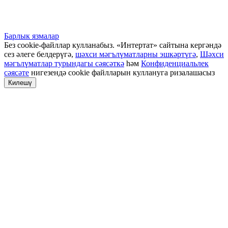
Барлык язмалар
Без cookie-файллар кулланабыз. «Интертат» сайтына кергәндә
сез әлеге белдерүгә,
шәхси мәгълүматларны эшкәртүгә
,
Шәхси
мәгълүматлар турындагы сәясәткә
һәм
Конфиденциальлек
сәясәте
нигезендә cookie файлларын куллануга ризалашасыз
Килешү