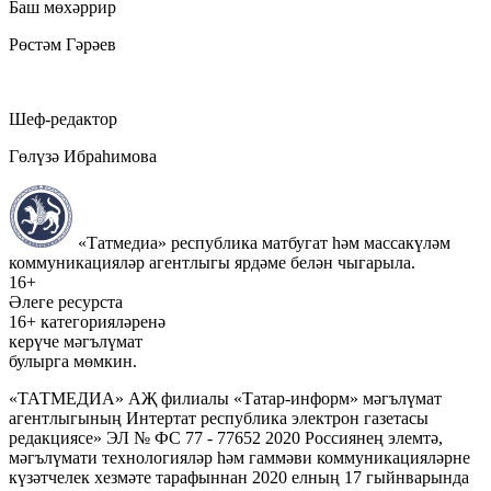
Баш мөхәррир
Рөстәм Гәрәев
Шеф-редактор
Гөлүзә Ибраһимова
«Татмедиа» республика матбугат һәм массакүләм
коммуникацияләр агентлыгы ярдәме белән чыгарыла.
16+
Әлеге ресурста
16+ категорияләренә
керүче мәгълүмат
булырга мөмкин.
«ТАТМЕДИА» АҖ филиалы «Татар-информ» мәгълүмат
агентлыгының Интертат республика электрон газетасы
редакциясе» ЭЛ № ФС 77 - 77652 2020 Россиянең элемтә,
мәгълүмати технологияләр һәм гаммәви коммуникацияләрне
күзәтчелек хезмәте тарафыннан 2020 елның 17 гыйнварында