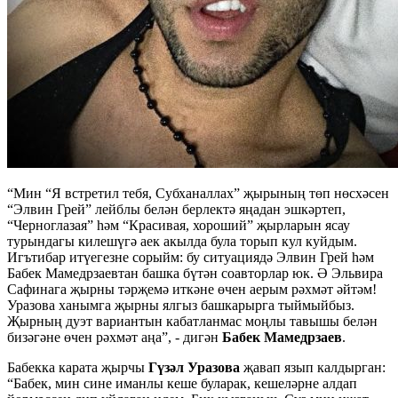
“Мин “Я встретил тебя, Субханаллах” җырының төп нөсхәсен
“Элвин Грей” лейблы белән берлектә яңадан эшкәртеп,
“Черноглазая” һәм “Красивая, хороший” җырларын ясау
турындагы килешүгә аек акылда була торып кул куйдым.
Игътибар итүегезне сорыйм: бу ситуациядә Элвин Грей һәм
Бабек Мамедрзаевтан башка бүтән соавторлар юк. Ә Эльвира
Сафинага җырны тәрҗемә иткәне өчен аерым рәхмәт әйтәм!
Уразова ханымга җырны ялгыз башкарырга тыймыйбыз.
Җырның дуэт вариантын кабатланмас моңлы тавышы белән
бизәгәне өчен рәхмәт аңа”, - дигән
Бабек Мамедрзаев
.
Бабекка карата җырчы
Гүзәл Уразова
җавап язып калдырган:
“Бабек, мин сине иманлы кеше буларак, кешеләрне алдап