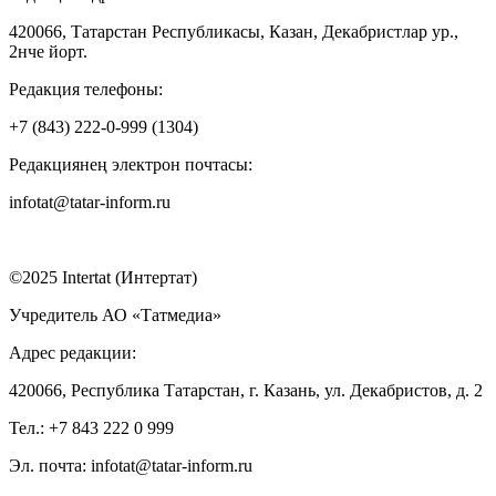
420066, Татарстан Республикасы, Казан, Декабристлар ур.,
2нче йорт.
Редакция телефоны:
+7 (843) 222-0-999 (1304)
Редакциянең электрон почтасы:
infotat@tatar-inform.ru
©2025 Intertat (Интертат)
Учредитель АО «Татмедиа»
Адрес редакции:
420066, Республика Татарстан, г. Казань, ул. Декабристов, д. 2
Тел.: +7 843 222 0 999
Эл. почта: infotat@tatar-inform.ru