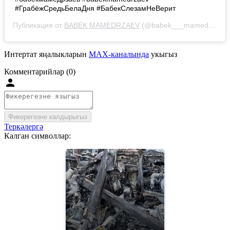
#ГрабёжСредьБелаДня #БабекСлезамНеВерит
Публикация от
BABEK MAMEDRZAEV
(@babek___mamedrzaev)
Интертат яңалыкларын
MAX-каналында
укыгыз
Комментарийлар (0)
Фикерегезне калдырыгыз
Теркәлергә
Калган символлар: