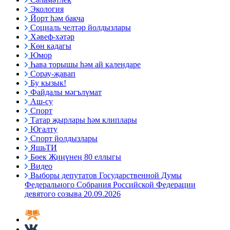
Экология
Йорт һәм бакча
Социаль челтәр йолдызлары
Хәвеф-хәтәр
Көн кадагы
Юмор
Һава торышы һәм ай календаре
Сорау-җавап
Бу кызык!
Файдалы мәгълүмат
Аш-су
Спорт
Татар җырлары һәм клиплары
Югалту
Спорт йолдызлары
ЯшьТИ
Бөек Җиңүнең 80 еллыгы
Видео
Выборы депутатов Государственной Думы
Федерального Собрания Российской Федерации
девятого созыва 20.09.2026