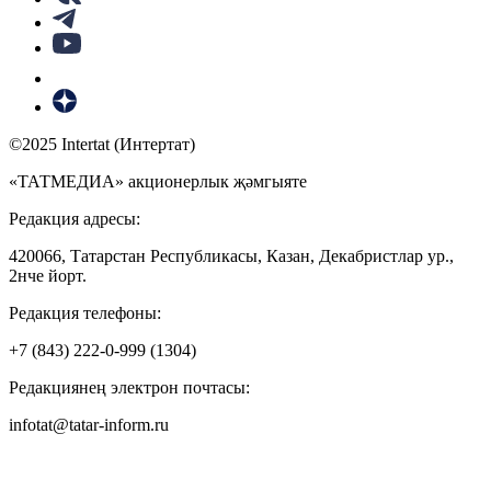
©2025 Intertat (Интертат)
«ТАТМЕДИА» акционерлык җәмгыяте
Редакция адресы:
420066, Татарстан Республикасы, Казан, Декабристлар ур.,
2нче йорт.
Редакция телефоны:
+7 (843) 222-0-999 (1304)
Редакциянең электрон почтасы:
infotat@tatar-inform.ru