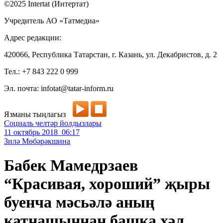
©2025 Intertat (Интертат)
Учредитель АО «Татмедиа»
Адрес редакции:
420066, Республика Татарстан, г. Казань, ул. Декабристов, д. 2
Тел.: +7 843 222 0 999
Эл. почта: infotat@tatar-inform.ru
Язманы тыңлагыз
Социаль челтәр йолдызлары
11 октябрь 2018 06:17
Зилә Мөбәрәкшина
Бабек Мамедрзаев
“Красивая, хороший” җыры
буенча мәсьәлә аның
катнашыннан башка хәл