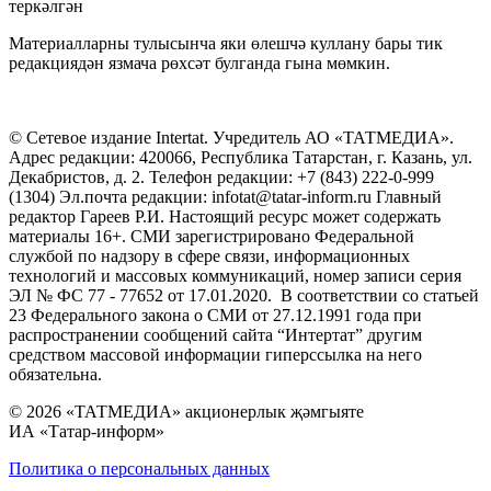
теркәлгән
Материалларны тулысынча яки өлешчә куллану бары тик
редакциядән язмача рөхсәт булганда гына мөмкин.
© Сетевое издание Intertat. Учредитель АО «ТАТМЕДИА».
Адрес редакции: 420066, Республика Татарстан, г. Казань, ул.
Декабристов, д. 2. Телефон редакции: +7 (843) 222-0-999
(1304) Эл.почта редакции: infotat@tatar-inform.ru Главный
редактор Гареев Р.И. Настоящий ресурс может содержать
материалы 16+. СМИ зарегистрировано Федеральной
службой по надзору в сфере связи, информационных
технологий и массовых коммуникаций, номер записи серия
ЭЛ № ФС 77 - 77652 от 17.01.2020. В соответствии со статьей
23 Федерального закона о СМИ от 27.12.1991 года при
распространении сообщений сайта “Интертат” другим
средством массовой информации гиперссылка на него
обязательна.
© 2026 «ТАТМЕДИА» акционерлык җәмгыяте
ИА «Татар-информ»
Политика о персональных данных