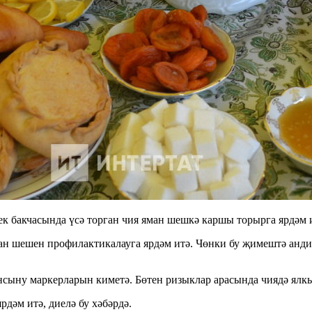
ек бакчасында үсә торган чия яман шешкә каршы торырга ярдәм 
ман шешен профилактикалауга ярдәм итә. Чөнки бу җимештә анд
ыну маркерларын киметә. Бөтен ризыклар арасында чиядә ялкын
рдәм итә, диелә бу хәбәрдә.