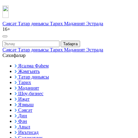
Сәясәт
Татар дөньясы
Тарих
Мәдәният
Эстрада
16+
Табарга
Сәясәт
Татар дөньясы
Тарих
Мәдәният
Эстрада
Сәхифәләр
Ясалма Фәһем
Җәмгыять
Татар дөньясы
Тарих
Мәдәният
Шоу-бизнес
Иҗат
Язмыш
Сәясәт
Дин
Фән
Авыл
Икътисад
Сәламәтлек