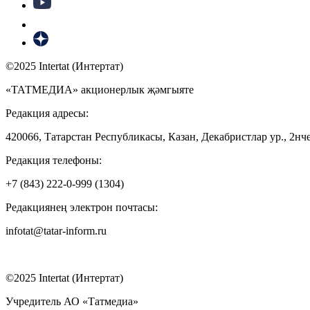
©2025 Intertat (Интертат)
«ТАТМЕДИА» акционерлык җәмгыяте
Редакция адресы:
420066, Татарстан Республикасы, Казан, Декабристлар ур., 2нче
Редакция телефоны:
+7 (843) 222-0-999 (1304)
Редакциянең электрон почтасы:
infotat@tatar-inform.ru
©2025 Intertat (Интертат)
Учредитель АО «Татмедиа»