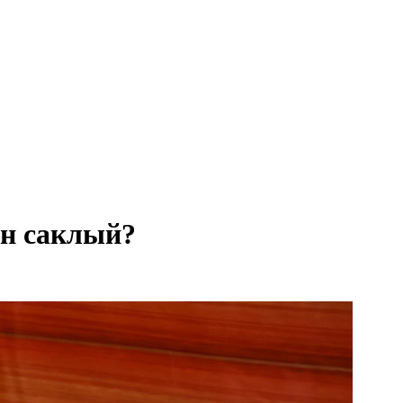
ән саклый?