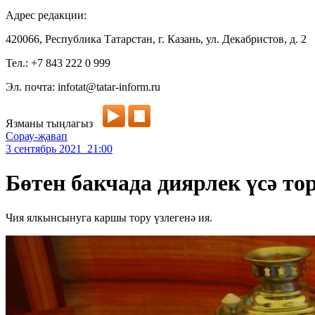
Адрес редакции:
420066, Республика Татарстан, г. Казань, ул. Декабристов, д. 2
Тел.: +7 843 222 0 999
Эл. почта: infotat@tatar-inform.ru
Язманы тыңлагыз
Сорау-җавап
3 сентябрь 2021 21:00
Бөтен бакчада диярлек үсә т
Чия ялкынсынуга каршы тору үзлегенә ия.