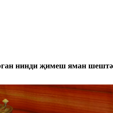
орган нинди җимеш яман шешт