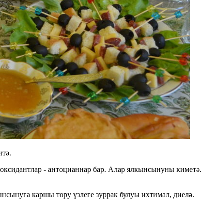
итә.
иоксидантлар - антоцианнар бар. Алар ялкынсынуны киметә.
сынуга каршы тору үзлеге зуррак булуы ихтимал, диелә.