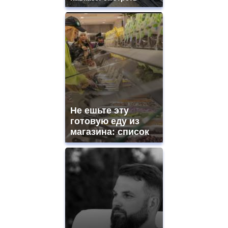
Не ешьте эту
готовую еду из
магазина: список