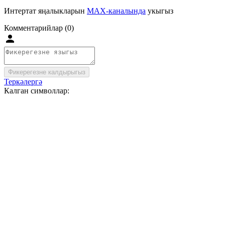
Интертат яңалыкларын
MAX-каналында
укыгыз
Комментарийлар (0)
Фикерегезне калдырыгыз
Теркәлергә
Калган символлар: