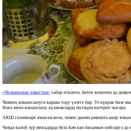
«Челнинские известия»
хәбәр иткәнчә, бөтен кешенең дә диярл
Чиянең ялкынсынуга каршы тору үзлеге бар. Ул күкрәк бизе я
Нәкъ менә ялкынсыну күзәнәкләрдә мутация китереп чыгара.
АКШ галимнәре ачыклаганча, чияне даими рәвештә ашау ялкынс
Чиядә калий зур микъдарда була һәм кан басымын көйләргә дә я