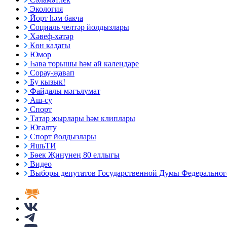
Экология
Йорт һәм бакча
Социаль челтәр йолдызлары
Хәвеф-хәтәр
Көн кадагы
Юмор
Һава торышы һәм ай календаре
Сорау-җавап
Бу кызык!
Файдалы мәгълүмат
Аш-су
Спорт
Татар җырлары һәм клиплары
Югалту
Спорт йолдызлары
ЯшьТИ
Бөек Җиңүнең 80 еллыгы
Видео
Выборы депутатов Государственной Думы Федерального