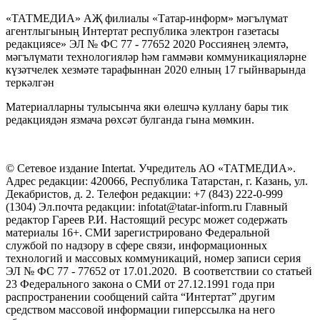
«ТАТМЕДИА» АҖ филиалы «Татар-информ» мәгълүмат
агентлыгының Интертат республика электрон газетасы
редакциясе» ЭЛ № ФС 77 - 77652 2020 Россиянең элемтә,
мәгълүмати технологияләр һәм гаммәви коммуникацияләрне
күзәтчелек хезмәте тарафыннан 2020 елның 17 гыйнварында
теркәлгән
Материалларны тулысынча яки өлешчә куллану бары тик
редакциядән язмача рөхсәт булганда гына мөмкин.
© Сетевое издание Intertat. Учредитель АО «ТАТМЕДИА».
Адрес редакции: 420066, Республика Татарстан, г. Казань, ул.
Декабристов, д. 2. Телефон редакции: +7 (843) 222-0-999
(1304) Эл.почта редакции: infotat@tatar-inform.ru Главный
редактор Гареев Р.И. Настоящий ресурс может содержать
материалы 16+. СМИ зарегистрировано Федеральной
службой по надзору в сфере связи, информационных
технологий и массовых коммуникаций, номер записи серия
ЭЛ № ФС 77 - 77652 от 17.01.2020. В соответствии со статьей
23 Федерального закона о СМИ от 27.12.1991 года при
распространении сообщений сайта “Интертат” другим
средством массовой информации гиперссылка на него