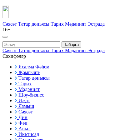
Сәясәт
Татар дөньясы
Тарих
Мәдәният
Эстрада
16+
Табарга
Сәясәт
Татар дөньясы
Тарих
Мәдәният
Эстрада
Сәхифәләр
Ясалма Фәһем
Җәмгыять
Татар дөньясы
Тарих
Мәдәният
Шоу-бизнес
Иҗат
Язмыш
Сәясәт
Дин
Фән
Авыл
Икътисад
Сәламәтлек