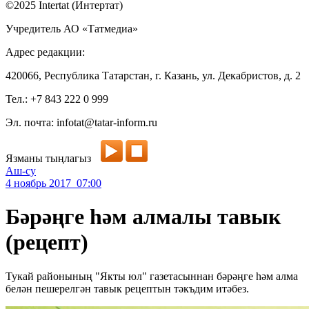
©2025 Intertat (Интертат)
Учредитель АО «Татмедиа»
Адрес редакции:
420066, Республика Татарстан, г. Казань, ул. Декабристов, д. 2
Тел.: +7 843 222 0 999
Эл. почта: infotat@tatar-inform.ru
Язманы тыңлагыз
Аш-су
4 ноябрь 2017 07:00
Бәрәңге һәм алмалы тавык
(рецепт)
Тукай районының "Якты юл" газетасыннан бәрәңге һәм алма
белән пешерелгән тавык рецептын тәкъдим итәбез.