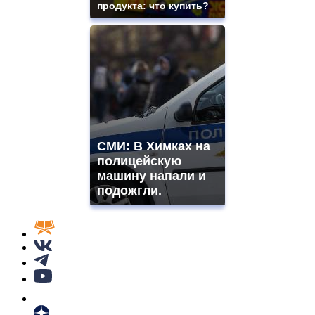
продукта: что купить?
СМИ: В Химках на
полицейскую
машину напали и
подожгли.