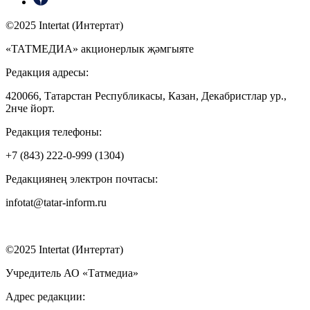
©2025 Intertat (Интертат)
«ТАТМЕДИА» акционерлык җәмгыяте
Редакция адресы:
420066, Татарстан Республикасы, Казан, Декабристлар ур.,
2нче йорт.
Редакция телефоны:
+7 (843) 222-0-999 (1304)
Редакциянең электрон почтасы:
infotat@tatar-inform.ru
©2025 Intertat (Интертат)
Учредитель АО «Татмедиа»
Адрес редакции: