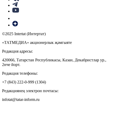
©2025 Intertat (Интертат)
«ТАТМЕДИА» акционерлык җәмгыяте
Редакция адресы:
420066, Татарстан Республикасы, Казан, Декабристлар ур.,
2нче йорт.
Редакция телефоны:
+7 (843) 222-0-999 (1304)
Редакциянең электрон почтасы:
infotat@tatar-inform.ru