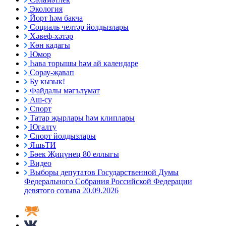
Экология
Йорт һәм бакча
Социаль челтәр йолдызлары
Хәвеф-хәтәр
Көн кадагы
Юмор
Һава торышы һәм ай календаре
Сорау-җавап
Бу кызык!
Файдалы мәгълүмат
Аш-су
Спорт
Татар җырлары һәм клиплары
Югалту
Спорт йолдызлары
ЯшьТИ
Бөек Җиңүнең 80 еллыгы
Видео
Выборы депутатов Государственной Думы
Федерального Собрания Российской Федерации
девятого созыва 20.09.2026