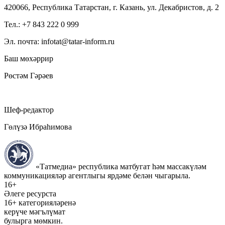
420066, Республика Татарстан, г. Казань, ул. Декабристов, д. 2
Тел.: +7 843 222 0 999
Эл. почта: infotat@tatar-inform.ru
Баш мөхәррир
Рөстәм Гәрәев
Шеф-редактор
Гөлүзә Ибраһимова
«Татмедиа» республика матбугат һәм массакүләм
коммуникацияләр агентлыгы ярдәме белән чыгарыла.
16+
Әлеге ресурста
16+ категорияләренә
керүче мәгълүмат
булырга мөмкин.