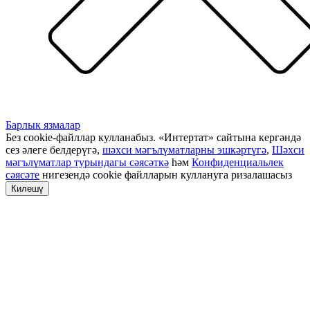
Барлык язмалар
Без cookie-файллар кулланабыз. «Интертат» сайтына кергәндә
сез әлеге белдерүгә,
шәхси мәгълүматларны эшкәртүгә
,
Шәхси
мәгълүматлар турындагы сәясәткә
һәм
Конфиденциальлек
сәясәте
нигезендә cookie файлларын куллануга ризалашасыз
Килешү