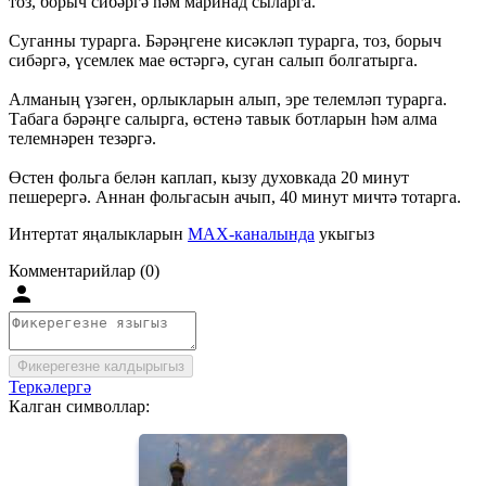
тоз, борыч сибәргә һәм маринад сыларга.
Суганны турарга. Бәрәңгене кисәкләп турарга, тоз, борыч
сибәргә, үсемлек мае өстәргә, суган салып болгатырга.
Алманың үзәген, орлыкларын алып, эре телемләп турарга.
Табага бәрәңге салырга, өстенә тавык ботларын һәм алма
телемнәрен тезәргә.
Өстен фольга белән каплап, кызу духовкада 20 минут
пешерергә. Аннан фольгасын ачып, 40 минут мичтә тотарга.
Интертат яңалыкларын
MAX-каналында
укыгыз
Комментарийлар (0)
Фикерегезне калдырыгыз
Теркәлергә
Калган символлар: