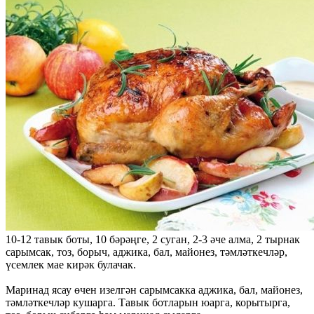
10-12 тавык боты, 10 бәрәңге, 2 суган, 2-3 әче алма, 2 тырнак
сарымсак, тоз, борыч, аджика, бал, майонез, тәмләткечләр,
үсемлек мае кирәк булачак.
Маринад ясау өчен изелгән сарымсакка аджика, бал, майонез,
тәмләткечләр кушарга. Тавык ботларын юарга, корытырга,