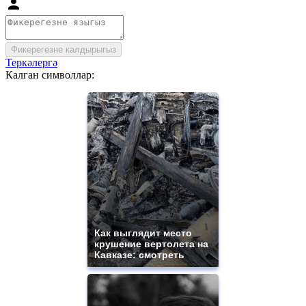
Фикерегезне калдырыгыз
Теркәлергә
Калган символлар:
Как выглядит место
крушение вертолета на
Кавказе: смотреть