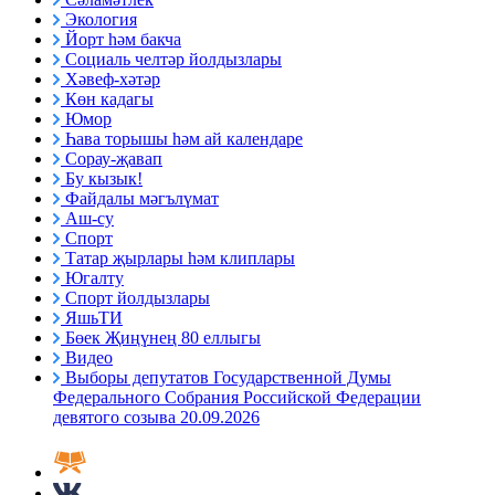
Экология
Йорт һәм бакча
Социаль челтәр йолдызлары
Хәвеф-хәтәр
Көн кадагы
Юмор
Һава торышы һәм ай календаре
Сорау-җавап
Бу кызык!
Файдалы мәгълүмат
Аш-су
Спорт
Татар җырлары һәм клиплары
Югалту
Спорт йолдызлары
ЯшьТИ
Бөек Җиңүнең 80 еллыгы
Видео
Выборы депутатов Государственной Думы
Федерального Собрания Российской Федерации
девятого созыва 20.09.2026