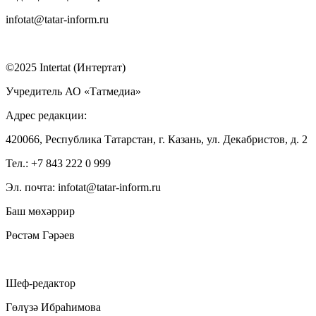
infotat@tatar-inform.ru
©2025 Intertat (Интертат)
Учредитель АО «Татмедиа»
Адрес редакции:
420066, Республика Татарстан, г. Казань, ул. Декабристов, д. 2
Тел.: +7 843 222 0 999
Эл. почта: infotat@tatar-inform.ru
Баш мөхәррир
Рөстәм Гәрәев
Шеф-редактор
Гөлүзә Ибраһимова