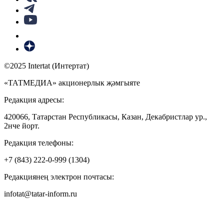
©2025 Intertat (Интертат)
«ТАТМЕДИА» акционерлык җәмгыяте
Редакция адресы:
420066, Татарстан Республикасы, Казан, Декабристлар ур.,
2нче йорт.
Редакция телефоны:
+7 (843) 222-0-999 (1304)
Редакциянең электрон почтасы:
infotat@tatar-inform.ru