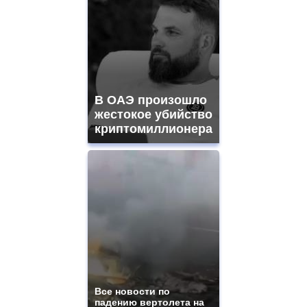
В ОАЭ произошло
жестокое убийство
криптомиллионера
Все новости по
падению вертолета на