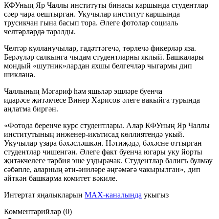
КФУның Яр Чаллы институты бинасы каршында студентлар
сәер чара оештырган. Укучылар институт каршында
трусикчан гына басып тора. Әлеге фотолар социаль
челтәрләрдә таралды.
Челтәр кулланучылар, гадәттәгечә, төрлечә фикерләр яза.
Берәүләр салкынга чыдам студентларны яклый. Башкалары
мондый «шутник
»
лардан яхшы белгечләр чыгармы дип
шикләнә.
Чаллының Мәгариф һәм яшьләр эшләре буенча
идарәсе җитәкчесе Винер Харисов әлеге вакыйга турында
аңлатма биргән.
«Фотода беренче курс студентлары. Алар КФУның Яр Чаллы
институтының
инженер-икътисад
көллиятендә укый.
Укучылар үзара бәхәсләшкән. Нәтиҗәдә, бәхәсне оттырган
студентлар чишенгән. Әлеге факт буенча югары уку йорты
җитәкчелеге тәрбия эше уздырачак. Студентлар балигъ булмау
сәбәпле, аларның әти-әниләре әңгәмәгә чакырылган», дип
әйткән башкарма комитет вәкиле.
Интертат яңалыкларын
MAX-каналында
укыгыз
Комментарийлар (0)