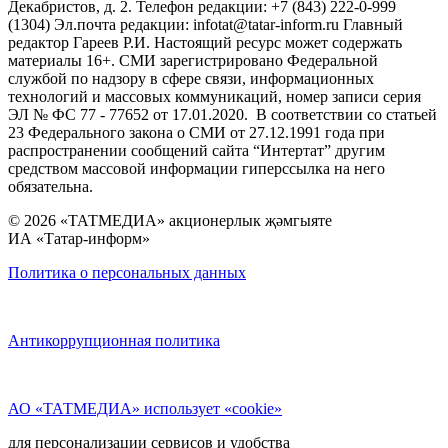
Декабристов, д. 2. Телефон редакции: +7 (843) 222-0-999
(1304) Эл.почта редакции: infotat@tatar-inform.ru Главный
редактор Гареев Р.И. Настоящий ресурс может содержать
материалы 16+. СМИ зарегистрировано Федеральной
службой по надзору в сфере связи, информационных
технологий и массовых коммуникаций, номер записи серия
ЭЛ № ФС 77 - 77652 от 17.01.2020. В соответствии со статьей
23 Федерального закона о СМИ от 27.12.1991 года при
распространении сообщений сайта “Интертат” другим
средством массовой информации гиперссылка на него
обязательна.
© 2026 «ТАТМЕДИА» акционерлык җәмгыяте
ИА «Татар-информ»
Политика о персональных данных
Антикоррупционная политика
АО «ТАТМЕДИА» использует «cookie»
для персонализации сервисов и удобства