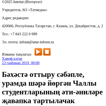
©2025 Intertat (Интертат)
Учредитель АО «Татмедиа»
Адрес редакции:
420066, Республика Татарстан, г. Казань, ул. Декабристов, д. 2
Тел.: +7 843 222 0 999
Эл. почта: infotat@tatar-inform.ru
Язманы тыңлагыз
Хәвеф-хәтәр
23 гыйнвар 2019 00:00
Бәхәстә оттыру сәбәпле,
урамда шәрә йөргән Чаллы
студентларының әти-әниләре
җавапка тартылачак