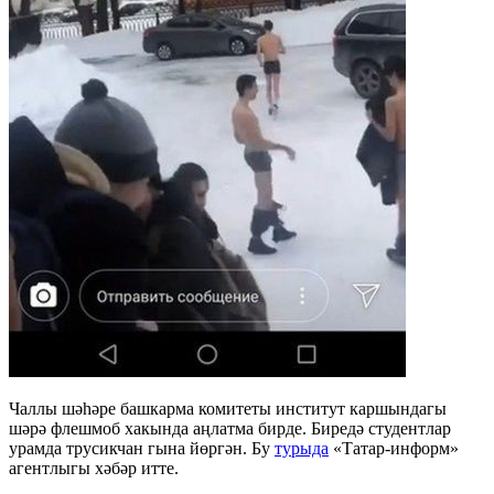
Чаллы шәһәре башкарма комитеты институт каршындагы
шәрә флешмоб хакында аңлатма бирде. Биредә студентлар
урамда трусикчан гына йөргән. Бу
турыда
«Татар-информ»
агентлыгы хәбәр итте.