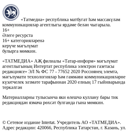
«Татмедиа» республика матбугат һәм массакүләм
коммуникацияләр агентлыгы ярдәме белән чыгарыла.
16+
Әлеге ресурста
16+ категорияләренә
керүче мәгълүмат
булырга мөмкин.
«ТАТМЕДИА» АҖ филиалы «Татар-информ» мәгълүмат
агентлыгының Интертат республика электрон газетасы
редакциясе» ЭЛ № ФС 77 - 77652 2020 Россиянең элемтә,
мәгълүмати технологияләр һәм гаммәви коммуникацияләрне
күзәтчелек хезмәте тарафыннан 2020 елның 17 гыйнварында
теркәлгән
Материалларны тулысынча яки өлешчә куллану бары тик
редакциядән язмача рөхсәт булганда гына мөмкин.
© Сетевое издание Intertat. Учредитель АО «ТАТМЕДИА».
Адрес редакции: 420066, Республика Татарстан, г. Казань, ул.