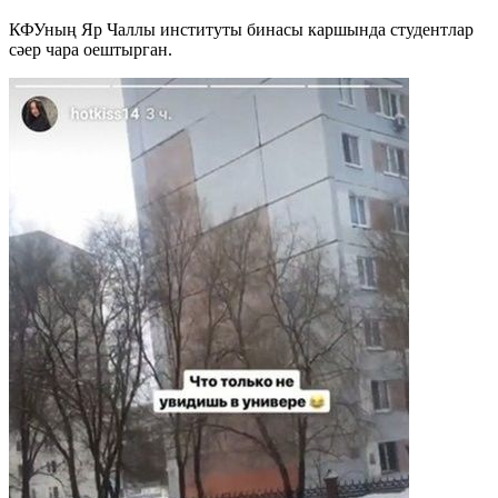
КФУның Яр Чаллы институты бинасы каршында студентлар
сәер чара оештырган.