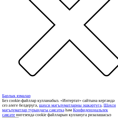
Барлык язмалар
Без cookie-файллар кулланабыз. «Интертат» сайтына кергәндә
сез әлеге белдерүгә,
шәхси мәгълүматларны эшкәртүгә
,
Шәхси
мәгълүматлар турындагы сәясәткә
һәм
Конфиденциальлек
сәясәте
нигезендә cookie файлларын куллануга ризалашасыз