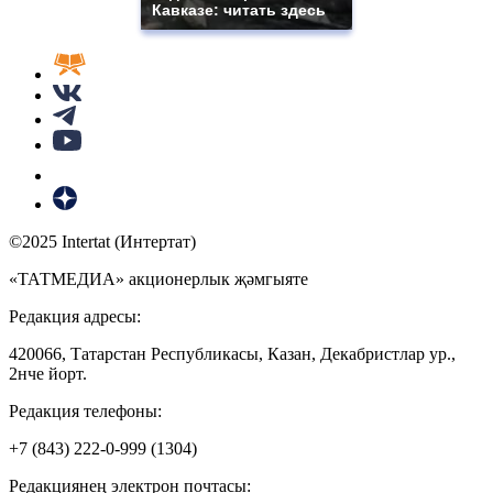
Кавказе: читать здесь
©2025 Intertat (Интертат)
«ТАТМЕДИА» акционерлык җәмгыяте
Редакция адресы:
420066, Татарстан Республикасы, Казан, Декабристлар ур.,
2нче йорт.
Редакция телефоны:
+7 (843) 222-0-999 (1304)
Редакциянең электрон почтасы: