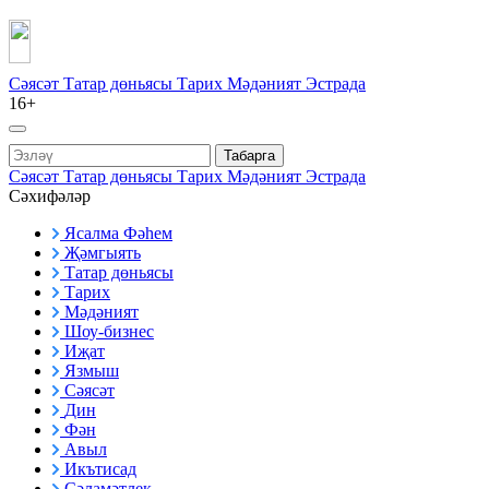
Сәясәт
Татар дөньясы
Тарих
Мәдәният
Эстрада
16+
Табарга
Сәясәт
Татар дөньясы
Тарих
Мәдәният
Эстрада
Сәхифәләр
Ясалма Фәһем
Җәмгыять
Татар дөньясы
Тарих
Мәдәният
Шоу-бизнес
Иҗат
Язмыш
Сәясәт
Дин
Фән
Авыл
Икътисад
Сәламәтлек