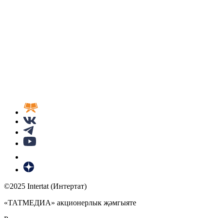
©2025 Intertat (Интертат)
«ТАТМЕДИА» акционерлык җәмгыяте