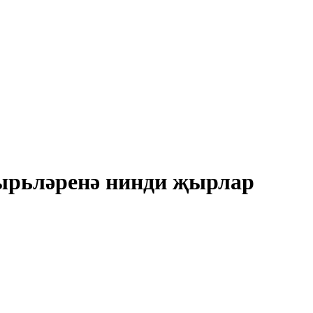
гырьләренә нинди җырлар