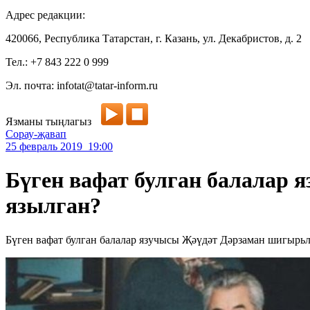
Адрес редакции:
420066, Республика Татарстан, г. Казань, ул. Декабристов, д. 2
Тел.: +7 843 222 0 999
Эл. почта: infotat@tatar-inform.ru
Язманы тыңлагыз
Сорау-җавап
25 февраль 2019 19:00
Бүген вафат булган балалар
язылган?
Бүген вафат булган балалар язучысы Җәүдәт Дәрзаман шигырь