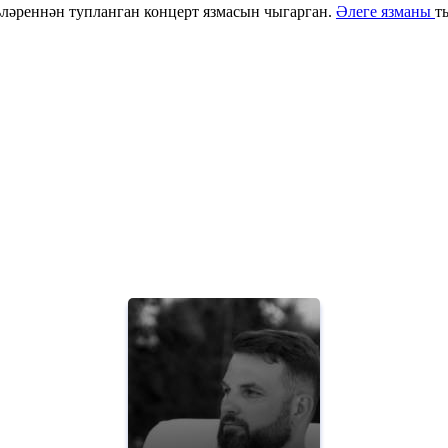
ләреннән тупланган концерт язмасын чыгарган.
Әлеге язманы
т