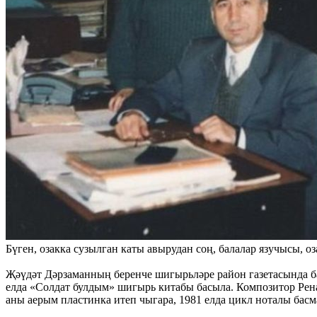
Бүген, озакка сузылган каты авырудан соң, балалар язучысы, 
Җәүдәт Дәрзаманның беренче шигырьләре район газетасында ба
елда «Солдат булдым» шигырь китабы басыла. Композитор Рен
аны аерым пластинка итеп чыгара, 1981 елда цикл ноталы бас