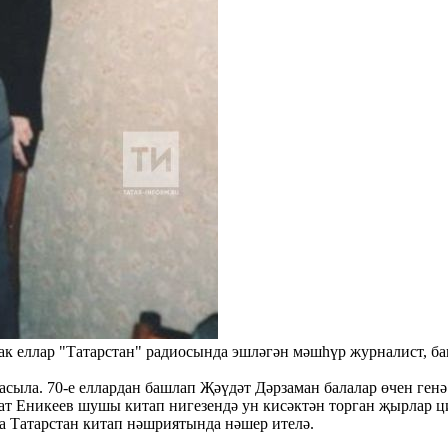
озак еллар "Татарстан" радиосында эшләгән мәшһүр журналист, б
сыла. 70-е еллардан башлап Җәүдәт Дәрзаман балалар өчен генә
ат Еникеев шушы китап нигезендә ун кисәктән торган җырлар 
ма Татарстан китап нәшриятында нәшер ителә.