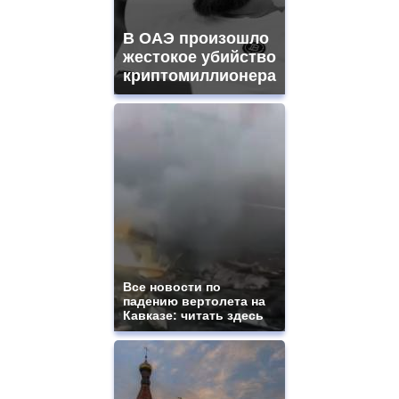
В ОАЭ произошло
жестокое убийство
криптомиллионера
Все новости по
падению вертолета на
Кавказе: читать здесь