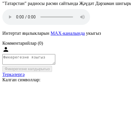
"Татарстан" радиосы рәсми сайтында Җәүдәт Дәрзаман шигырь
Интертат яңалыкларын
MAX-каналында
укыгыз
Комментарийлар (0)
Фикерегезне калдырыгыз
Теркәлергә
Калган символлар: