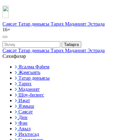
Сәясәт
Татар дөньясы
Тарих
Мәдәният
Эстрада
16+
Табарга
Сәясәт
Татар дөньясы
Тарих
Мәдәният
Эстрада
Сәхифәләр
Ясалма Фәһем
Җәмгыять
Татар дөньясы
Тарих
Мәдәният
Шоу-бизнес
Иҗат
Язмыш
Сәясәт
Дин
Фән
Авыл
Икътисад
Сәламәтлек