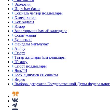
Экология
Йорт һәм бакча
Социаль челтәр йолдызлары
Хәвеф-хәтәр
Көн кадагы
Юмор
Һава торышы һәм ай календаре
Сорау-җавап
Бу кызык!
Файдалы мәгълүмат
Аш-су
Спорт
Татар җырлары һәм клиплары
Югалту
Спорт йолдызлары
ЯшьТИ
Бөек Җиңүнең 80 еллыгы
Видео
Выборы депутатов Государственной Думы Федерального