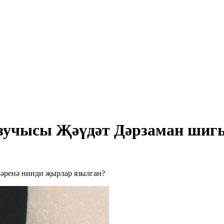
 язучысы Җәүдәт Дәрзаман ши
ләренә нинди җырлар язылган?