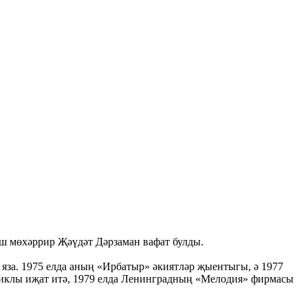
аш мөхәррир Җәүдәт Дәрзаман вафат булды.
 яза. 1975 елда аның «Ирбатыр» әкиятләр җыентыгы, ә 1977
циклы иҗат итә, 1979 елда Ленинградның «Мелодия» фирмасы