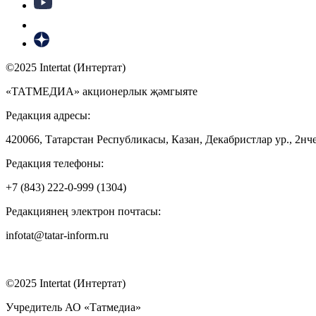
©2025 Intertat (Интертат)
«ТАТМЕДИА» акционерлык җәмгыяте
Редакция адресы:
420066, Татарстан Республикасы, Казан, Декабристлар ур., 2нче
Редакция телефоны:
+7 (843) 222-0-999 (1304)
Редакциянең электрон почтасы:
infotat@tatar-inform.ru
©2025 Intertat (Интертат)
Учредитель АО «Татмедиа»