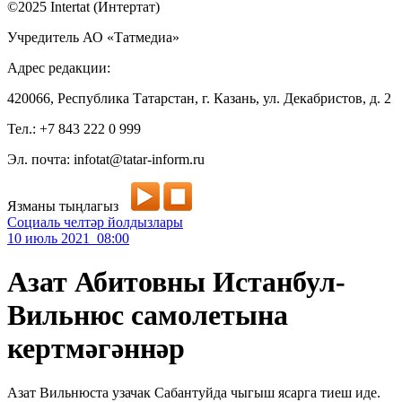
©2025 Intertat (Интертат)
Учредитель АО «Татмедиа»
Адрес редакции:
420066, Республика Татарстан, г. Казань, ул. Декабристов, д. 2
Тел.: +7 843 222 0 999
Эл. почта: infotat@tatar-inform.ru
Язманы тыңлагыз
Социаль челтәр йолдызлары
10 июль 2021 08:00
Азат Абитовны Истанбул-
Вильнюс самолетына
кертмәгәннәр
Азат Вильнюста узачак Сабантуйда чыгыш ясарга тиеш иде.