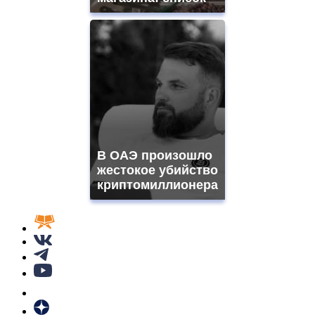
В ОАЭ произошло
жестокое убийство
криптомиллионера