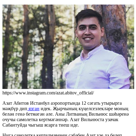
https://www.instagram.com/azat.abitov_official/
Азат Абитов Истанбул аэропортында 12 сәгать утырырга
мәҗбүр дип
язган
идек. Җырчының күңелсезлекләре моның
белән генә бетмәгән әле. Аны Литваның Вильнюс шәһәренә
очучы самолетка кертмәгәннәр. Азат Вильнюста узачак
Сабантуйда чыгыш ясарга тиеш иде.
Нигә самолетка кертелмәвенең сәбәбен Азат үзе дә белеп