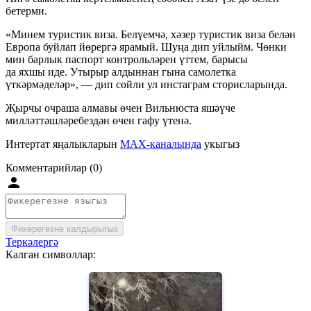
бетерми.
«Минем туристик виза. Белүемчә, хәзер туристик виза белән
Европа буйлап йөрергә ярамый. Шуңа дип уйлыйм. Чөнки
мин барлык паспорт контрольләрен үттем, барысы
да яхшы иде. Утырыр алдыннан гына самолетка
үткәрмәделәр», — дип сөйли ул инстаграм сторисларында.
Җырчы очраша алмавы өчен Вильнюста яшәүче
милләттәшләребездән өчен гафу үтенә.
Интертат яңалыкларын
MAX-каналында
укыгыз
Комментарийлар (0)
Фикерегезне калдырыгыз
Теркәлергә
Калган символлар: