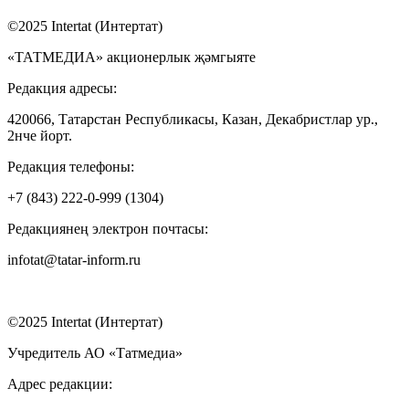
©2025 Intertat (Интертат)
«ТАТМЕДИА» акционерлык җәмгыяте
Редакция адресы:
420066, Татарстан Республикасы, Казан, Декабристлар ур.,
2нче йорт.
Редакция телефоны:
+7 (843) 222-0-999 (1304)
Редакциянең электрон почтасы:
infotat@tatar-inform.ru
©2025 Intertat (Интертат)
Учредитель АО «Татмедиа»
Адрес редакции: