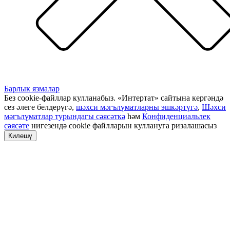
Барлык язмалар
Без cookie-файллар кулланабыз. «Интертат» сайтына кергәндә
сез әлеге белдерүгә,
шәхси мәгълүматларны эшкәртүгә
,
Шәхси
мәгълүматлар турындагы сәясәткә
һәм
Конфиденциальлек
сәясәте
нигезендә cookie файлларын куллануга ризалашасыз
Килешү