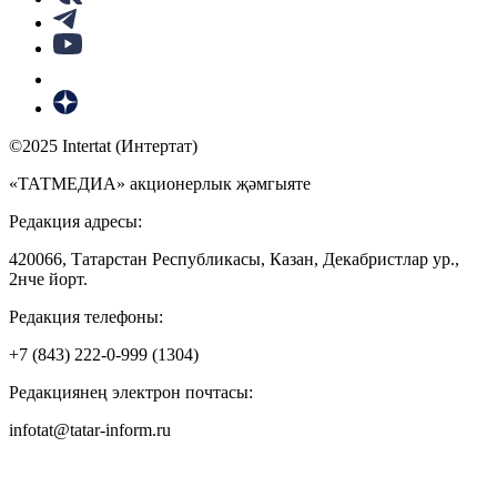
©2025 Intertat (Интертат)
«ТАТМЕДИА» акционерлык җәмгыяте
Редакция адресы:
420066, Татарстан Республикасы, Казан, Декабристлар ур.,
2нче йорт.
Редакция телефоны:
+7 (843) 222-0-999 (1304)
Редакциянең электрон почтасы:
infotat@tatar-inform.ru