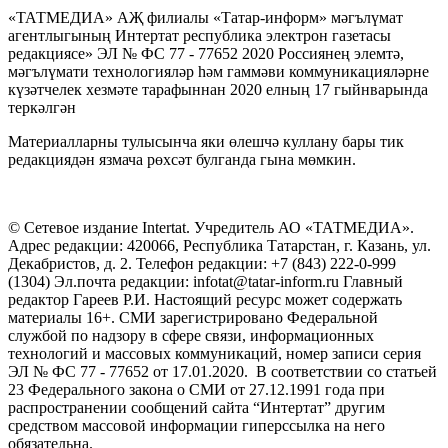
«ТАТМЕДИА» АҖ филиалы «Татар-информ» мәгълүмат
агентлыгының Интертат республика электрон газетасы
редакциясе» ЭЛ № ФС 77 - 77652 2020 Россиянең элемтә,
мәгълүмати технологияләр һәм гаммәви коммуникацияләрне
күзәтчелек хезмәте тарафыннан 2020 елның 17 гыйнварында
теркәлгән
Материалларны тулысынча яки өлешчә куллану бары тик
редакциядән язмача рөхсәт булганда гына мөмкин.
© Сетевое издание Intertat. Учредитель АО «ТАТМЕДИА».
Адрес редакции: 420066, Республика Татарстан, г. Казань, ул.
Декабристов, д. 2. Телефон редакции: +7 (843) 222-0-999
(1304) Эл.почта редакции: infotat@tatar-inform.ru Главный
редактор Гареев Р.И. Настоящий ресурс может содержать
материалы 16+. СМИ зарегистрировано Федеральной
службой по надзору в сфере связи, информационных
технологий и массовых коммуникаций, номер записи серия
ЭЛ № ФС 77 - 77652 от 17.01.2020. В соответствии со статьей
23 Федерального закона о СМИ от 27.12.1991 года при
распространении сообщений сайта “Интертат” другим
средством массовой информации гиперссылка на него
обязательна.