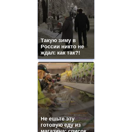
Такую зиму в
России никто не
ждал: как так?!
Не ешьте эту
готовую еду из
магазина: список