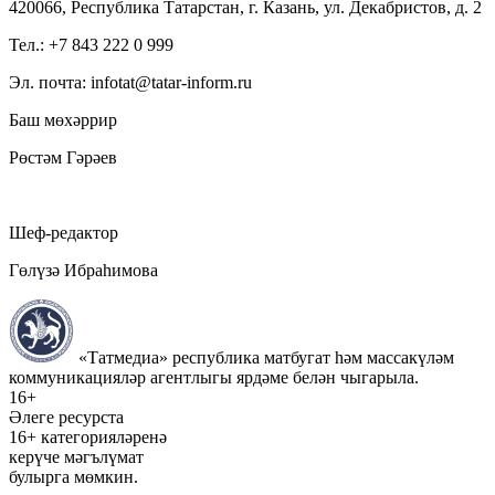
420066, Республика Татарстан, г. Казань, ул. Декабристов, д. 2
Тел.: +7 843 222 0 999
Эл. почта: infotat@tatar-inform.ru
Баш мөхәррир
Рөстәм Гәрәев
Шеф-редактор
Гөлүзә Ибраһимова
«Татмедиа» республика матбугат һәм массакүләм
коммуникацияләр агентлыгы ярдәме белән чыгарыла.
16+
Әлеге ресурста
16+ категорияләренә
керүче мәгълүмат
булырга мөмкин.