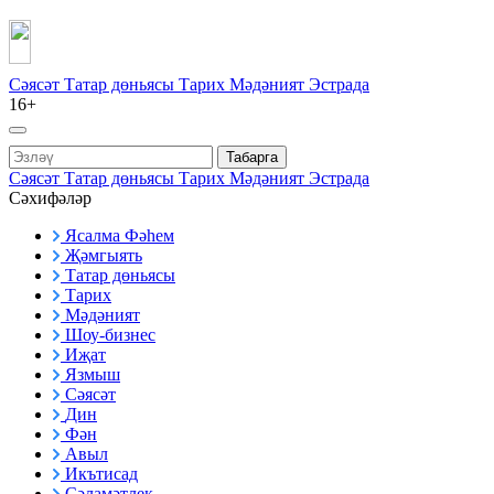
Сәясәт
Татар дөньясы
Тарих
Мәдәният
Эстрада
16+
Табарга
Сәясәт
Татар дөньясы
Тарих
Мәдәният
Эстрада
Сәхифәләр
Ясалма Фәһем
Җәмгыять
Татар дөньясы
Тарих
Мәдәният
Шоу-бизнес
Иҗат
Язмыш
Сәясәт
Дин
Фән
Авыл
Икътисад
Сәламәтлек