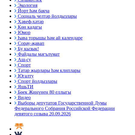
Экология
Йорт һәм бакча
Социаль челтәр йолдызлары
Хәвеф-хәтәр
Көн кадагы
Юмор
Һава торышы һәм ай календаре
Сорау-җавап
Бу кызык!
Файдалы мәгълүмат
Аш-су
Спорт
Татар җырлары һәм клиплары
Югалту
Спорт йолдызлары
ЯшьТИ
Бөек Җиңүнең 80 еллыгы
Видео
Выборы депутатов Государственной Думы
Федерального Собрания Российской Федерации
девятого созыва 20.09.2026