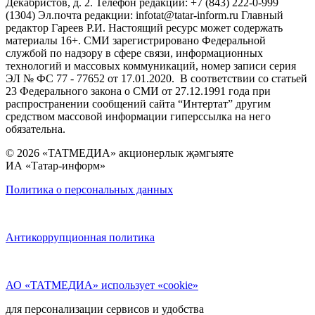
Декабристов, д. 2. Телефон редакции: +7 (843) 222-0-999
(1304) Эл.почта редакции: infotat@tatar-inform.ru Главный
редактор Гареев Р.И. Настоящий ресурс может содержать
материалы 16+. СМИ зарегистрировано Федеральной
службой по надзору в сфере связи, информационных
технологий и массовых коммуникаций, номер записи серия
ЭЛ № ФС 77 - 77652 от 17.01.2020. В соответствии со статьей
23 Федерального закона о СМИ от 27.12.1991 года при
распространении сообщений сайта “Интертат” другим
средством массовой информации гиперссылка на него
обязательна.
© 2026 «ТАТМЕДИА» акционерлык җәмгыяте
ИА «Татар-информ»
Политика о персональных данных
Антикоррупционная политика
АО «ТАТМЕДИА» использует «cookie»
для персонализации сервисов и удобства