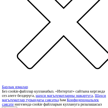
Барлык язмалар
Без cookie-файллар кулланабыз. «Интертат» сайтына кергәндә
сез әлеге белдерүгә,
шәхси мәгълүматларны эшкәртүгә
,
Шәхси
мәгълүматлар турындагы сәясәткә
һәм
Конфиденциальлек
сәясәте
нигезендә cookie файлларын куллануга ризалашасыз