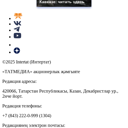
Кавказе: читать здесь
©2025 Intertat (Интертат)
«ТАТМЕДИА» акционерлык җәмгыяте
Редакция адресы:
420066, Татарстан Республикасы, Казан, Декабристлар ур.,
2нче йорт.
Редакция телефоны:
+7 (843) 222-0-999 (1304)
Редакциянең электрон почтасы: