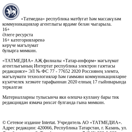
«Татмедиа» республика матбугат һәм массакүләм
коммуникацияләр агентлыгы ярдәме белән чыгарыла.
16+
Әлеге ресурста
16+ категорияләренә
керүче мәгълүмат
булырга мөмкин.
«ТАТМЕДИА» АҖ филиалы «Татар-информ» мәгълүмат
агентлыгының Интертат республика электрон газетасы
редакциясе» ЭЛ № ФС 77 - 77652 2020 Россиянең элемтә,
мәгълүмати технологияләр һәм гаммәви коммуникацияләрне
күзәтчелек хезмәте тарафыннан 2020 елның 17 гыйнварында
теркәлгән
Материалларны тулысынча яки өлешчә куллану бары тик
редакциядән язмача рөхсәт булганда гына мөмкин.
© Сетевое издание Intertat. Учредитель АО «ТАТМЕДИА».
Адрес редакции: 420066, Республика Татарстан, г. Казань, ул.