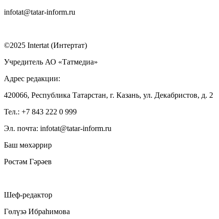
infotat@tatar-inform.ru
©2025 Intertat (Интертат)
Учредитель АО «Татмедиа»
Адрес редакции:
420066, Республика Татарстан, г. Казань, ул. Декабристов, д. 2
Тел.: +7 843 222 0 999
Эл. почта: infotat@tatar-inform.ru
Баш мөхәррир
Рөстәм Гәрәев
Шеф-редактор
Гөлүзә Ибраһимова