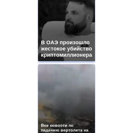
В ОАЭ произошло
жестокое убийство
криптомиллионера
Все новости по
падению вертолета на