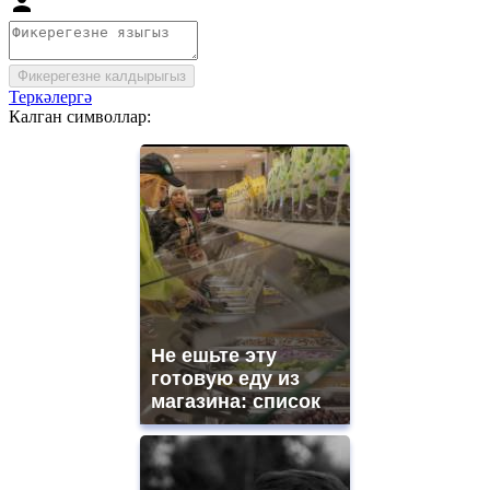
Фикерегезне калдырыгыз
Теркәлергә
Калган символлар:
Не ешьте эту
готовую еду из
магазина: список