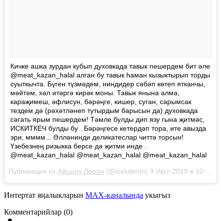
Кичке ашка зурдан кубып духовкада тавык пешердем бит әле
@meat_kazan_halal алган бу тавык һаман кызыктырып торды
суыткычта. Бүген түзмәдем, ниндидер сәбәп көтеп ятканчы,
мәйтәм, хәл итәргә кирәк моны. Тавык янына алма,
караҗимеш, әфлисун, бәрәңге, кишер, суган, сарымсак
тездем дә (рәхәтләнеп тутырдым барысын да) духовкада
сәгать ярым пешердем! Тәмле булды дип язу гына җитмәс,
ИСКИТКЕЧ булды бу . Бәрәңгесе кетердәп тора, ите авызда
эри, мммм... Әлләнинди деликатеслар читтә торсын!
Үзебезнең ризыкка берсе дә җитми инде .
@meat_kazan_halal @meat_kazan_halal @meat_kazan_halal
Публикация от
Айсылу Лерон
(@iceluleron)
9 Июл 2018 в 10:36 PDT
Интертат яңалыкларын
MAX-каналында
укыгыз
Комментарийлар (0)