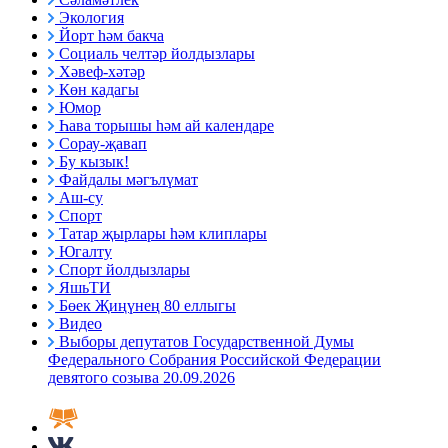
Экология
Йорт һәм бакча
Социаль челтәр йолдызлары
Хәвеф-хәтәр
Көн кадагы
Юмор
Һава торышы һәм ай календаре
Сорау-җавап
Бу кызык!
Файдалы мәгълүмат
Аш-су
Спорт
Татар җырлары һәм клиплары
Югалту
Спорт йолдызлары
ЯшьТИ
Бөек Җиңүнең 80 еллыгы
Видео
Выборы депутатов Государственной Думы
Федерального Собрания Российской Федерации
девятого созыва 20.09.2026