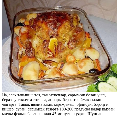
Иң элек тавыкны тоз, тәмләткечләр, сарымсак белән уып,
бераз суыткычта тотарга, аннары бер кат каймак сылап
чыгарга. Тавык янына алма, караҗимеш, әфлисун, бәрәңге,
кишер, суган, сарымсак тезәргә.180-200 градуска кадәр кызган
мичкә фольга белән каплап 45 минутка куярга. Шуннан