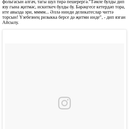
фольгасын алгач, тагы шул тирә пешерергә."Тәмле булды дип
язу гына җитмәс, искиткеч булды бу. Бәрәңгесе кетердәп тора,
ите авызда эри, мммм... Әллә нинди деликатеслар читтә
торсын! Үзебезнең ризыкка берсе дә җитми инде", - дип язган
Айсылу.