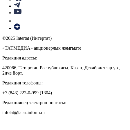
©2025 Intertat (Интертат)
«ТАТМЕДИА» акционерлык җәмгыяте
Редакция адресы:
420066, Татарстан Республикасы, Казан, Декабристлар ур.,
2нче йорт.
Редакция телефоны:
+7 (843) 222-0-999 (1304)
Редакциянең электрон почтасы:
infotat@tatar-inform.ru