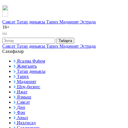
Сәясәт
Татар дөньясы
Тарих
Мәдәният
Эстрада
16+
Табарга
Сәясәт
Татар дөньясы
Тарих
Мәдәният
Эстрада
Сәхифәләр
Ясалма Фәһем
Җәмгыять
Татар дөньясы
Тарих
Мәдәният
Шоу-бизнес
Иҗат
Язмыш
Сәясәт
Дин
Фән
Авыл
Икътисад
Сәламәтлек