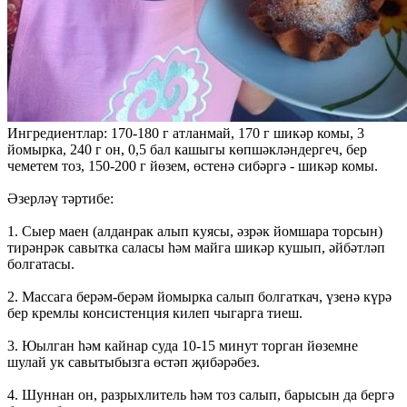
Ингредиентлар: 170-180 г атланмай, 170 г шикәр комы, 3
йомырка, 240 г он, 0,5 бал кашыгы көпшәкләндергеч, бер
чеметем тоз, 150-200 г йөзем, өстенә сибәргә - шикәр комы.
Әзерләү тәртибе:
1. Сыер маен (алданрак алып куясы, әзрәк йомшара торсын)
тирәнрәк савытка саласы һәм майга шикәр кушып, әйбәтләп
болгатасы.
2. Массага берәм-берәм йомырка салып болгаткач, үзенә күрә
бер кремлы консистенция килеп чыгарга тиеш.
3. Юылган һәм кайнар суда 10-15 минут торган йөземне
шулай ук савытыбызга өстәп җибәрәбез.
4. Шуннан он, разрыхлитель һәм тоз салып, барысын да бергә