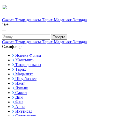
Сәясәт
Татар дөньясы
Тарих
Мәдәният
Эстрада
16+
Табарга
Сәясәт
Татар дөньясы
Тарих
Мәдәният
Эстрада
Сәхифәләр
Ясалма Фәһем
Җәмгыять
Татар дөньясы
Тарих
Мәдәният
Шоу-бизнес
Иҗат
Язмыш
Сәясәт
Дин
Фән
Авыл
Икътисад
Сәламәтлек