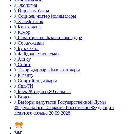
Экология
Йорт һәм бакча
Социаль челтәр йолдызлары
Хәвеф-хәтәр
Көн кадагы
Юмор
Һава торышы һәм ай календаре
Сорау-җавап
Бу кызык!
Файдалы мәгълүмат
Аш-су
Спорт
Татар җырлары һәм клиплары
Югалту
Спорт йолдызлары
ЯшьТИ
Бөек Җиңүнең 80 еллыгы
Видео
Выборы депутатов Государственной Думы
Федерального Собрания Российской Федерации
девятого созыва 20.09.2026