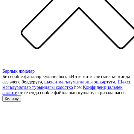
Барлык язмалар
Без cookie-файллар кулланабыз. «Интертат» сайтына кергәндә
сез әлеге белдерүгә,
шәхси мәгълүматларны эшкәртүгә
,
Шәхси
мәгълүматлар турындагы сәясәткә
һәм
Конфиденциальлек
сәясәте
нигезендә cookie файлларын куллануга ризалашасыз
Килешү