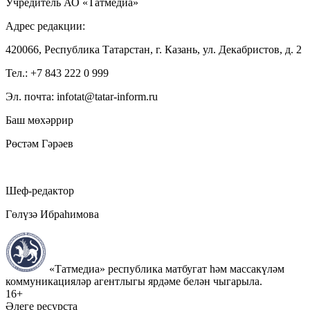
Учредитель АО «Татмедиа»
Адрес редакции:
420066, Республика Татарстан, г. Казань, ул. Декабристов, д. 2
Тел.: +7 843 222 0 999
Эл. почта: infotat@tatar-inform.ru
Баш мөхәррир
Рөстәм Гәрәев
Шеф-редактор
Гөлүзә Ибраһимова
«Татмедиа» республика матбугат һәм массакүләм
коммуникацияләр агентлыгы ярдәме белән чыгарыла.
16+
Әлеге ресурста