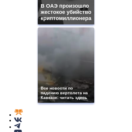
В ОАЭ произошло
жестокое убийство
криптомиллионера
Все новости по
падению вертолета на
Кавказе: читать здесь