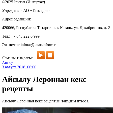
©2025 Intertat (Интертат)
Учредитель АО «Татмедиа»
Адрес редакции:
420066, Республика Татарстан, г. Казань, ул. Декабристов, д. 2
Тел.: +7 843 222 0 999
Эл. почта: infotat@tatar-inform.ru
Язманы тыңлагыз
Аш-су
3 август 2018 06:00
Айсылу Лероннан кекс
рецепты
Айсылу Лероннан кекс рецептын тәкъдим итәбез.