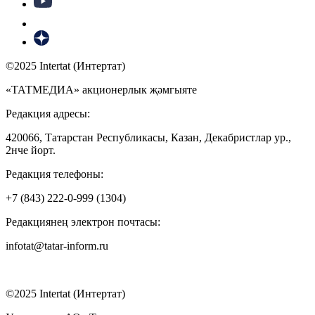
©2025 Intertat (Интертат)
«ТАТМЕДИА» акционерлык җәмгыяте
Редакция адресы:
420066, Татарстан Республикасы, Казан, Декабристлар ур.,
2нче йорт.
Редакция телефоны:
+7 (843) 222-0-999 (1304)
Редакциянең электрон почтасы:
infotat@tatar-inform.ru
©2025 Intertat (Интертат)