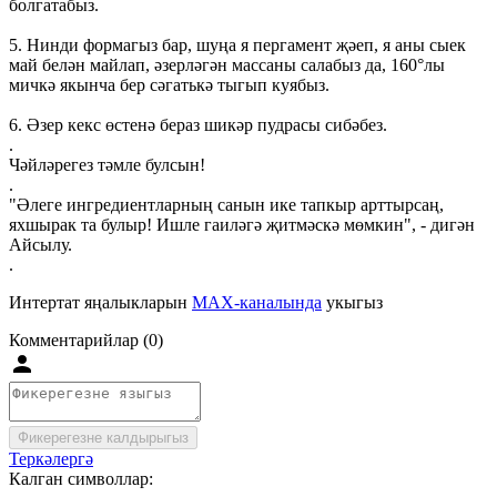
болгатабыз.
5. Нинди формагыз бар, шуңа я пергамент җәеп, я аны сыек
май белән майлап, әзерләгән массаны салабыз да, 160°лы
мичкә якынча бер сәгатькә тыгып куябыз.
6. Әзер кекс өстенә бераз шикәр пудрасы сибәбез.
.
Чәйләрегез тәмле булсын!
.
"Әлеге ингредиентларның санын ике тапкыр арттырсаң,
яхшырак та булыр! Ишле гаиләгә җитмәскә мөмкин", - дигән
Айсылу.
.
Интертат яңалыкларын
MAX-каналында
укыгыз
Комментарийлар (0)
Фикерегезне калдырыгыз
Теркәлергә
Калган символлар: