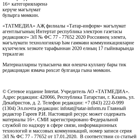
16+ категорияләренә
керүче мәгълүмат
булырга мөмкин.
«ТАТМЕДИА» АҖ филиалы «Татар-информ» мәгълүмат
агентлыгының Интертат республика электрон газетасы
редакциясе» ЭЛ № ФС 77 - 77652 2020 Россиянең элемтә,
мәгълүмати технологияләр һәм гаммәви коммуникацияләрне
күзәтчелек хезмәте тарафыннан 2020 елның 17 гыйнварында
теркәлгән
Материалларны тулысынча яки өлешчә куллану бары тик
редакциядән язмача рөхсәт булганда гына мөмкин.
© Сетевое издание Intertat. Учредитель АО «ТАТМЕДИА».
Адрес редакции: 420066, Республика Татарстан, г. Казань, ул.
Декабристов, д. 2. Телефон редакции: +7 (843) 222-0-999
(1304) Эл.почта редакции: infotat@tatar-inform.ru Главный
редактор Гареев Р.И. Настоящий ресурс может содержать
материалы 16+. СМИ зарегистрировано Федеральной
службой по надзору в сфере связи, информационных
технологий и массовых коммуникаций, номер записи серия
ЭЛ № ФС 77 - 77652 от 17.01.2020. В соответствии со статьей