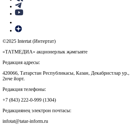
©2025 Intertat (Интертат)
«ТАТМЕДИА» акционерлык җәмгыяте
Редакция адресы:
420066, Татарстан Республикасы, Казан, Декабристлар ур.,
2нче йорт.
Редакция телефоны:
+7 (843) 222-0-999 (1304)
Редакциянең электрон почтасы:
infotat@tatar-inform.ru