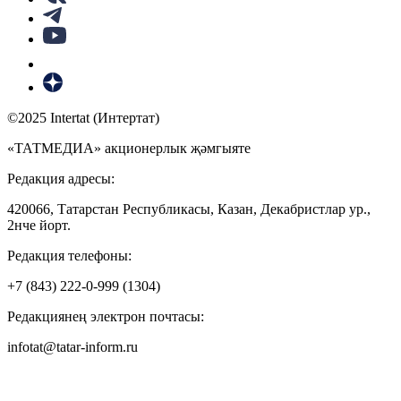
©2025 Intertat (Интертат)
«ТАТМЕДИА» акционерлык җәмгыяте
Редакция адресы:
420066, Татарстан Республикасы, Казан, Декабристлар ур.,
2нче йорт.
Редакция телефоны:
+7 (843) 222-0-999 (1304)
Редакциянең электрон почтасы:
infotat@tatar-inform.ru