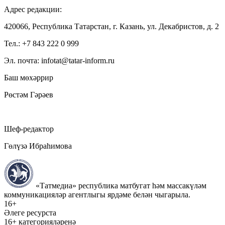
Адрес редакции:
420066, Республика Татарстан, г. Казань, ул. Декабристов, д. 2
Тел.: +7 843 222 0 999
Эл. почта: infotat@tatar-inform.ru
Баш мөхәррир
Рөстәм Гәрәев
Шеф-редактор
Гөлүзә Ибраһимова
«Татмедиа» республика матбугат һәм массакүләм
коммуникацияләр агентлыгы ярдәме белән чыгарыла.
16+
Әлеге ресурста
16+ категорияләренә