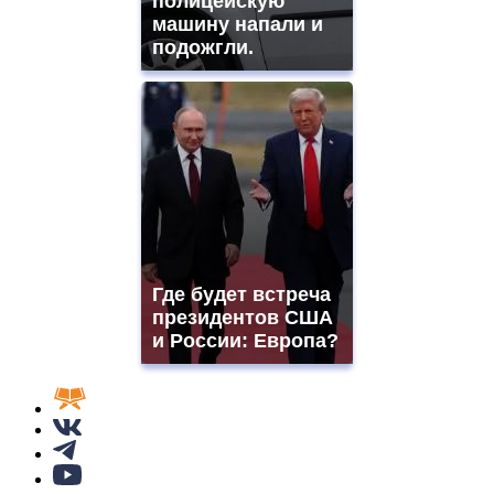
полицейскую
машину напали и
подожгли.
Где будет встреча
президентов США
и России: Европа?