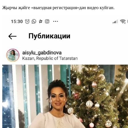
Җырчы җәйге «выездная регистрация»дән видео куйган.