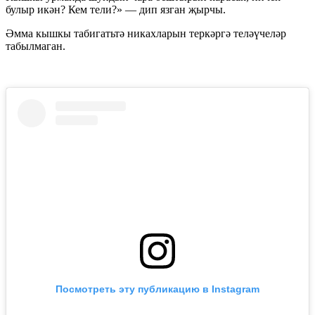
булыр икән? Кем тели?» — дип язган җырчы.
Әмма кышкы табигатьтә никахларын теркәргә теләүчеләр
табылмаган.
Посмотреть эту публикацию в Instagram