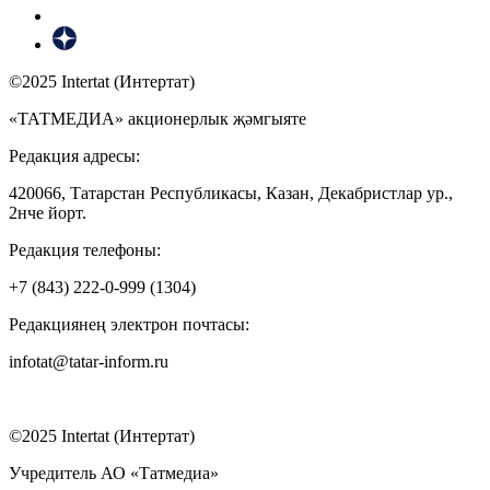
©2025 Intertat (Интертат)
«ТАТМЕДИА» акционерлык җәмгыяте
Редакция адресы:
420066, Татарстан Республикасы, Казан, Декабристлар ур.,
2нче йорт.
Редакция телефоны:
+7 (843) 222-0-999 (1304)
Редакциянең электрон почтасы:
infotat@tatar-inform.ru
©2025 Intertat (Интертат)
Учредитель АО «Татмедиа»