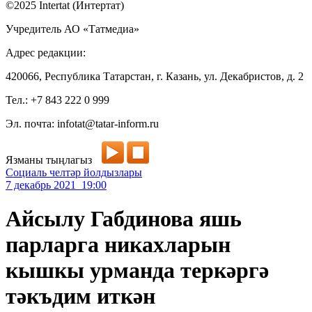
©2025 Intertat (Интертат)
Учредитель АО «Татмедиа»
Адрес редакции:
420066, Республика Татарстан, г. Казань, ул. Декабристов, д. 2
Тел.: +7 843 222 0 999
Эл. почта: infotat@tatar-inform.ru
Язманы тыңлагыз
Социаль челтәр йолдызлары
7 декабрь 2021 19:00
Айсылу Габдинова яшь
парларга никахларын
кышкы урманда теркәргә
тәкъдим иткән