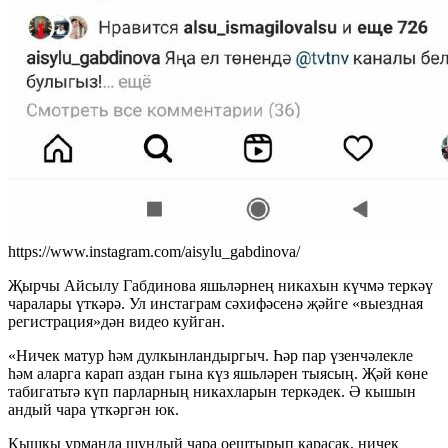
https://www.instagram.com/aisylu_gabdinova/
Җырчы Айсылу Габдинова яшьләрнең никахын күчмә теркәү
чаралары үткәрә. Ул инстаграм сәхифәсенә җәйге «выездная
регистрация»дән видео куйган.
«Ничек матур һәм дулкынландыргыч. Һәр пар үзенчәлекле
һәм аларга карап аздан гына күз яшьләрен тыясың. Җәй көне
табигатьтә күп парларның никахларын теркәдек. Ә кышын
андый чара үткәргән юк.
Кышкы урманда шундый чара оештырып карасак, ничек