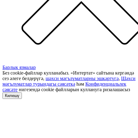
Барлык язмалар
Без cookie-файллар кулланабыз. «Интертат» сайтына кергәндә
сез әлеге белдерүгә,
шәхси мәгълүматларны эшкәртүгә
,
Шәхси
мәгълүматлар турындагы сәясәткә
һәм
Конфиденциальлек
сәясәте
нигезендә cookie файлларын куллануга ризалашасыз
Килешү