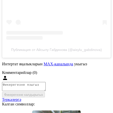
Публикация от Айсылу Габдинова (@aisylu_gabdinova)
Интертат яңалыкларын
MAX-каналында
укыгыз
Комментарийлар (0)
Фикерегезне калдырыгыз
Теркәлергә
Калган символлар: