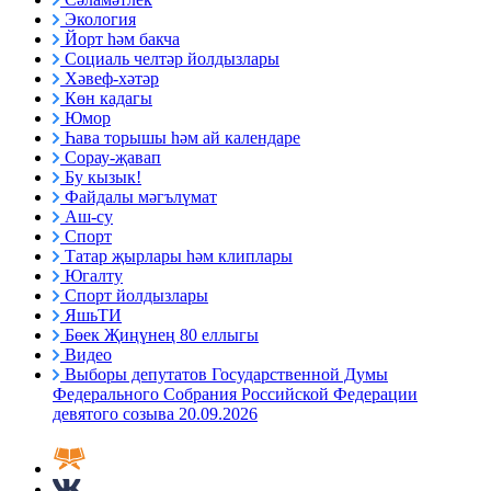
Экология
Йорт һәм бакча
Социаль челтәр йолдызлары
Хәвеф-хәтәр
Көн кадагы
Юмор
Һава торышы һәм ай календаре
Сорау-җавап
Бу кызык!
Файдалы мәгълүмат
Аш-су
Спорт
Татар җырлары һәм клиплары
Югалту
Спорт йолдызлары
ЯшьТИ
Бөек Җиңүнең 80 еллыгы
Видео
Выборы депутатов Государственной Думы
Федерального Собрания Российской Федерации
девятого созыва 20.09.2026