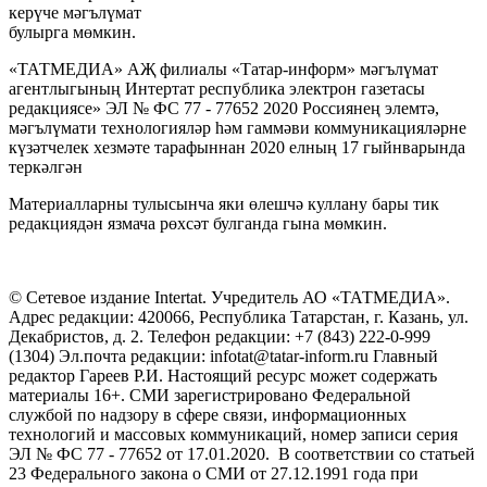
керүче мәгълүмат
булырга мөмкин.
«ТАТМЕДИА» АҖ филиалы «Татар-информ» мәгълүмат
агентлыгының Интертат республика электрон газетасы
редакциясе» ЭЛ № ФС 77 - 77652 2020 Россиянең элемтә,
мәгълүмати технологияләр һәм гаммәви коммуникацияләрне
күзәтчелек хезмәте тарафыннан 2020 елның 17 гыйнварында
теркәлгән
Материалларны тулысынча яки өлешчә куллану бары тик
редакциядән язмача рөхсәт булганда гына мөмкин.
© Сетевое издание Intertat. Учредитель АО «ТАТМЕДИА».
Адрес редакции: 420066, Республика Татарстан, г. Казань, ул.
Декабристов, д. 2. Телефон редакции: +7 (843) 222-0-999
(1304) Эл.почта редакции: infotat@tatar-inform.ru Главный
редактор Гареев Р.И. Настоящий ресурс может содержать
материалы 16+. СМИ зарегистрировано Федеральной
службой по надзору в сфере связи, информационных
технологий и массовых коммуникаций, номер записи серия
ЭЛ № ФС 77 - 77652 от 17.01.2020. В соответствии со статьей
23 Федерального закона о СМИ от 27.12.1991 года при