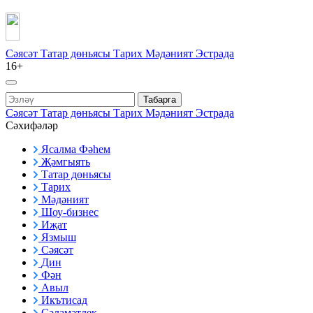
Сәясәт
Татар дөньясы
Тарих
Мәдәният
Эстрада
16+
Табарга
Сәясәт
Татар дөньясы
Тарих
Мәдәният
Эстрада
Сәхифәләр
Ясалма Фәһем
Җәмгыять
Татар дөньясы
Тарих
Мәдәният
Шоу-бизнес
Иҗат
Язмыш
Сәясәт
Дин
Фән
Авыл
Икътисад
Сәламәтлек