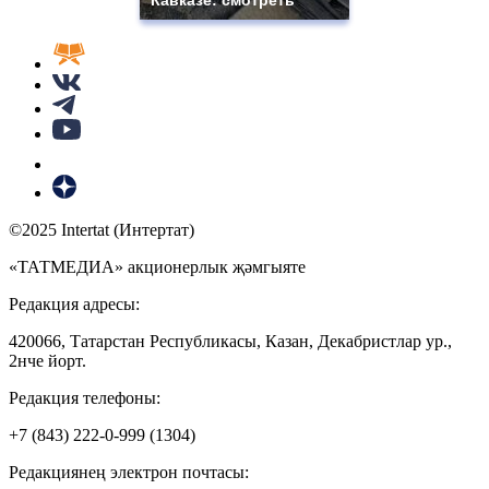
©2025 Intertat (Интертат)
«ТАТМЕДИА» акционерлык җәмгыяте
Редакция адресы:
420066, Татарстан Республикасы, Казан, Декабристлар ур.,
2нче йорт.
Редакция телефоны:
+7 (843) 222-0-999 (1304)
Редакциянең электрон почтасы: