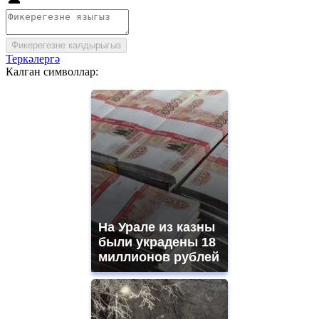
Фикерегезне калдырыгыз
Теркәлергә
Калган символлар:
На Урале из казны
были украдены 18
миллионов рублей