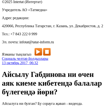
©2025 Intertat (Интертат)
Учредитель АО «Татмедиа»
Адрес редакции:
420066, Республика Татарстан, г. Казань, ул. Декабристов, д. 2
Тел.: +7 843 222 0 999
Эл. почта: infotat@tatar-inform.ru
Язманы тыңлагыз
Социаль челтәр йолдызлары
13 октябрь 2017 06:32
Айсылу Габдинова ни өчен
аяк киеме кибетендә балалар
бүлегендә йөри?
Айсылуга ни булган? Бу сорауга җавап - видеода.