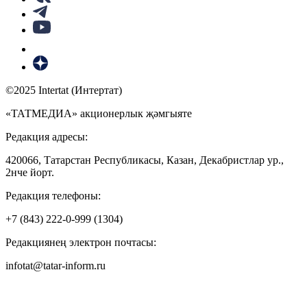
©2025 Intertat (Интертат)
«ТАТМЕДИА» акционерлык җәмгыяте
Редакция адресы:
420066, Татарстан Республикасы, Казан, Декабристлар ур.,
2нче йорт.
Редакция телефоны:
+7 (843) 222-0-999 (1304)
Редакциянең электрон почтасы:
infotat@tatar-inform.ru