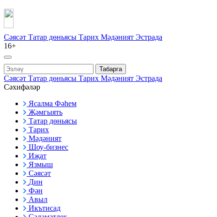
Сәясәт
Татар дөньясы
Тарих
Мәдәният
Эстрада
16+
Табарга
Сәясәт
Татар дөньясы
Тарих
Мәдәният
Эстрада
Сәхифәләр
Ясалма Фәһем
Җәмгыять
Татар дөньясы
Тарих
Мәдәният
Шоу-бизнес
Иҗат
Язмыш
Сәясәт
Дин
Фән
Авыл
Икътисад
Сәламәтлек