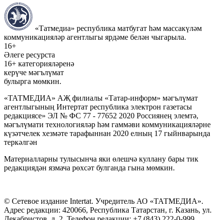
«Татмедиа» республика матбугат һәм массакүләм
коммуникацияләр агентлыгы ярдәме белән чыгарыла.
16+
Әлеге ресурста
16+ категорияләренә
керүче мәгълүмат
булырга мөмкин.
«ТАТМЕДИА» АҖ филиалы «Татар-информ» мәгълүмат
агентлыгының Интертат республика электрон газетасы
редакциясе» ЭЛ № ФС 77 - 77652 2020 Россиянең элемтә,
мәгълүмати технологияләр һәм гаммәви коммуникацияләрне
күзәтчелек хезмәте тарафыннан 2020 елның 17 гыйнварында
теркәлгән
Материалларны тулысынча яки өлешчә куллану бары тик
редакциядән язмача рөхсәт булганда гына мөмкин.
© Сетевое издание Intertat. Учредитель АО «ТАТМЕДИА».
Адрес редакции: 420066, Республика Татарстан, г. Казань, ул.
Декабристов, д. 2. Телефон редакции: +7 (843) 222-0-999