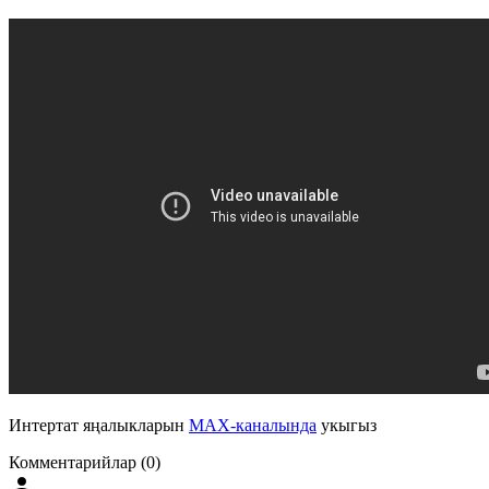
Интертат яңалыкларын
MAX-каналында
укыгыз
Комментарийлар (0)