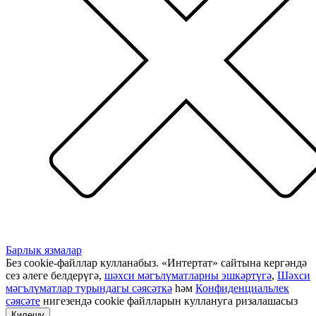
Барлык язмалар
Без cookie-файллар кулланабыз. «Интертат» сайтына кергәндә
сез әлеге белдерүгә,
шәхси мәгълүматларны эшкәртүгә
,
Шәхси
мәгълүматлар турындагы сәясәткә
һәм
Конфиденциальлек
сәясәте
нигезендә cookie файлларын куллануга ризалашасыз
Килешү