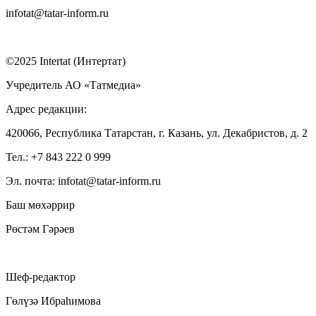
infotat@tatar-inform.ru
©2025 Intertat (Интертат)
Учредитель АО «Татмедиа»
Адрес редакции:
420066, Республика Татарстан, г. Казань, ул. Декабристов, д. 2
Тел.: +7 843 222 0 999
Эл. почта: infotat@tatar-inform.ru
Баш мөхәррир
Рөстәм Гәрәев
Шеф-редактор
Гөлүзә Ибраһимова