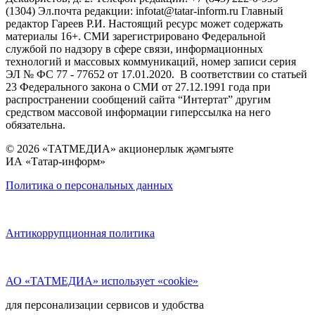
(1304) Эл.почта редакции: infotat@tatar-inform.ru Главный
редактор Гареев Р.И. Настоящий ресурс может содержать
материалы 16+. СМИ зарегистрировано Федеральной
службой по надзору в сфере связи, информационных
технологий и массовых коммуникаций, номер записи серия
ЭЛ № ФС 77 - 77652 от 17.01.2020. В соответствии со статьей
23 Федерального закона о СМИ от 27.12.1991 года при
распространении сообщений сайта “Интертат” другим
средством массовой информации гиперссылка на него
обязательна.
© 2026 «ТАТМЕДИА» акционерлык җәмгыяте
ИА «Татар-информ»
Политика о персональных данных
Антикоррупционная политика
АО «ТАТМЕДИА» использует «cookie»
для персонализации сервисов и удобства