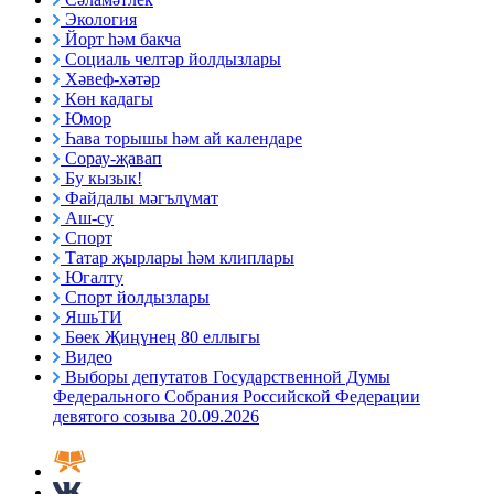
Экология
Йорт һәм бакча
Социаль челтәр йолдызлары
Хәвеф-хәтәр
Көн кадагы
Юмор
Һава торышы һәм ай календаре
Сорау-җавап
Бу кызык!
Файдалы мәгълүмат
Аш-су
Спорт
Татар җырлары һәм клиплары
Югалту
Спорт йолдызлары
ЯшьТИ
Бөек Җиңүнең 80 еллыгы
Видео
Выборы депутатов Государственной Думы
Федерального Собрания Российской Федерации
девятого созыва 20.09.2026