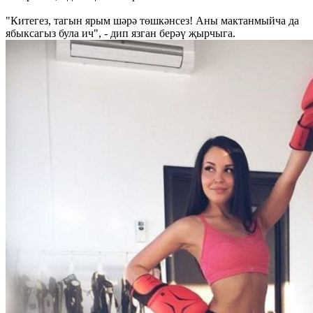
"Китегез, тагын ярым шәрә төшкәнсез! Аны мактанмыйча да
ябыксагыз була ич", - дип язган берәү җырчыга.