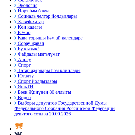
Экология
Йорт һәм бакча
Социаль челтәр йолдызлары
Хәвеф-хәтәр
Көн кадагы
Юмор
Һава торышы һәм ай календаре
Сорау-җавап
Бу кызык!
Файдалы мәгълүмат
Аш-су
Спорт
Татар җырлары һәм клиплары
Югалту
Спорт йолдызлары
ЯшьТИ
Бөек Җиңүнең 80 еллыгы
Видео
Выборы депутатов Государственной Думы
Федерального Собрания Российской Федерации
девятого созыва 20.09.2026