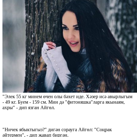
"Элек 55 кг минем өчен олы бәхет иде. Хәзер исә авырлыгым
- 49 кг. Буем - 159 см. Мин дә "фитоняшка"ларга якынаям,
ахры" - дип язган Айгөл.
"Ничек ябыктыгыз?" дигән сорауга Айгөл: "Соңрак
әйтермен", - дип җавап биргән.