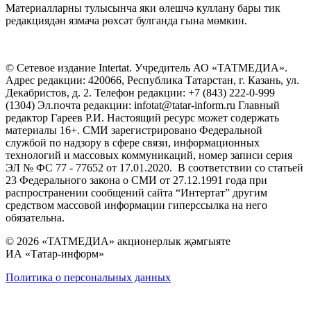
Материалларны тулысынча яки өлешчә куллану бары тик
редакциядән язмача рөхсәт булганда гына мөмкин.
© Сетевое издание Intertat. Учредитель АО «ТАТМЕДИА».
Адрес редакции: 420066, Республика Татарстан, г. Казань, ул.
Декабристов, д. 2. Телефон редакции: +7 (843) 222-0-999
(1304) Эл.почта редакции: infotat@tatar-inform.ru Главный
редактор Гареев Р.И. Настоящий ресурс может содержать
материалы 16+. СМИ зарегистрировано Федеральной
службой по надзору в сфере связи, информационных
технологий и массовых коммуникаций, номер записи серия
ЭЛ № ФС 77 - 77652 от 17.01.2020. В соответствии со статьей
23 Федерального закона о СМИ от 27.12.1991 года при
распространении сообщений сайта “Интертат” другим
средством массовой информации гиперссылка на него
обязательна.
© 2026 «ТАТМЕДИА» акционерлык җәмгыяте
ИА «Татар-информ»
Политика о персональных данных