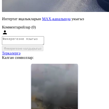
Интертат яңалыкларын
MAX-каналында
укыгыз
Комментарийлар (0)
Фикерегезне калдырыгыз
Теркәлергә
Калган символлар: