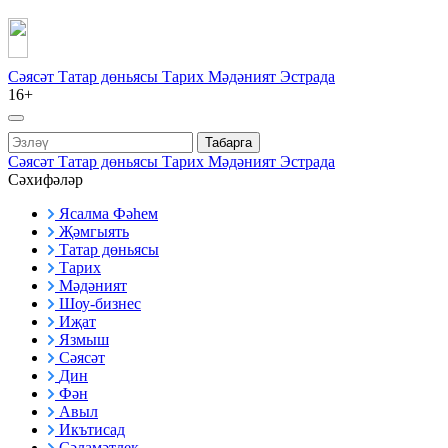
Сәясәт
Татар дөньясы
Тарих
Мәдәният
Эстрада
16+
Табарга
Сәясәт
Татар дөньясы
Тарих
Мәдәният
Эстрада
Сәхифәләр
Ясалма Фәһем
Җәмгыять
Татар дөньясы
Тарих
Мәдәният
Шоу-бизнес
Иҗат
Язмыш
Сәясәт
Дин
Фән
Авыл
Икътисад
Сәламәтлек