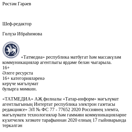
Рөстәм Гәрәев
Шеф-редактор
Гөлүзә Ибраһимова
«Татмедиа» республика матбугат һәм массакүләм
коммуникацияләр агентлыгы ярдәме белән чыгарыла.
16+
Әлеге ресурста
16+ категорияләренә
керүче мәгълүмат
булырга мөмкин.
«ТАТМЕДИА» АҖ филиалы «Татар-информ» мәгълүмат
агентлыгының Интертат республика электрон газетасы
редакциясе» ЭЛ № ФС 77 - 77652 2020 Россиянең элемтә,
мәгълүмати технологияләр һәм гаммәви коммуникацияләрне
күзәтчелек хезмәте тарафыннан 2020 елның 17 гыйнварында
теркәлгән