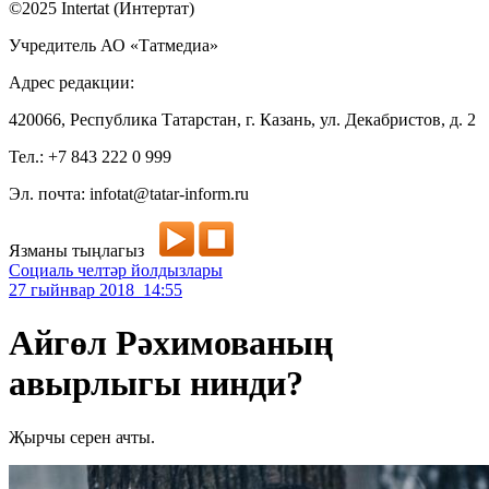
©2025 Intertat (Интертат)
Учредитель АО «Татмедиа»
Адрес редакции:
420066, Республика Татарстан, г. Казань, ул. Декабристов, д. 2
Тел.: +7 843 222 0 999
Эл. почта: infotat@tatar-inform.ru
Язманы тыңлагыз
Социаль челтәр йолдызлары
27 гыйнвар 2018 14:55
Айгөл Рәхимованың
авырлыгы нинди?
Җырчы серен ачты.