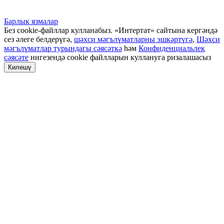
Барлык язмалар
Без cookie-файллар кулланабыз. «Интертат» сайтына кергәндә
сез әлеге белдерүгә,
шәхси мәгълүматларны эшкәртүгә
,
Шәхси
мәгълүматлар турындагы сәясәткә
һәм
Конфиденциальлек
сәясәте
нигезендә cookie файлларын куллануга ризалашасыз
Килешү