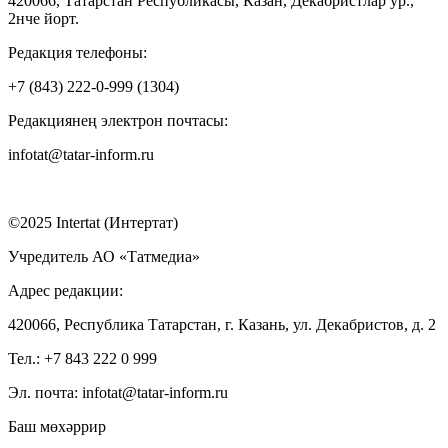
420066, Татарстан Республикасы, Казан, Декабристлар ур.,
2нче йорт.
Редакция телефоны:
+7 (843) 222-0-999 (1304)
Редакциянең электрон почтасы:
infotat@tatar-inform.ru
©2025 Intertat (Интертат)
Учредитель АО «Татмедиа»
Адрес редакции:
420066, Республика Татарстан, г. Казань, ул. Декабристов, д. 2
Тел.: +7 843 222 0 999
Эл. почта: infotat@tatar-inform.ru
Баш мөхәррир