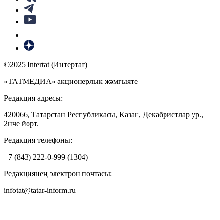
©2025 Intertat (Интертат)
«ТАТМЕДИА» акционерлык җәмгыяте
Редакция адресы:
420066, Татарстан Республикасы, Казан, Декабристлар ур.,
2нче йорт.
Редакция телефоны:
+7 (843) 222-0-999 (1304)
Редакциянең электрон почтасы:
infotat@tatar-inform.ru