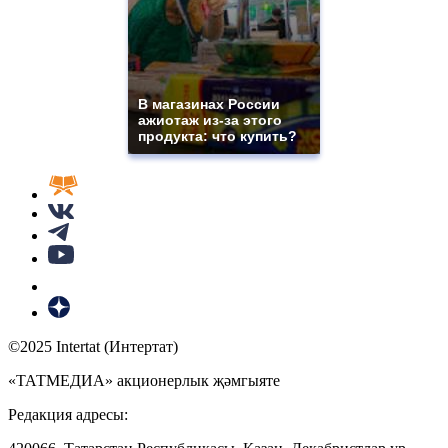
В магазинах России
ажиотаж из-за этого
продукта: что купить?
©2025 Intertat (Интертат)
«ТАТМЕДИА» акционерлык җәмгыяте
Редакция адресы: