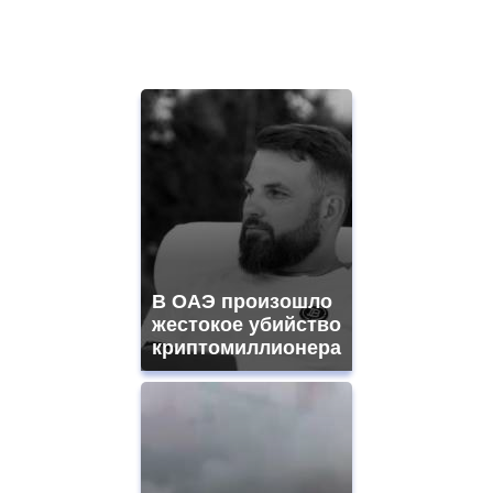
В ОАЭ произошло
жестокое убийство
криптомиллионера