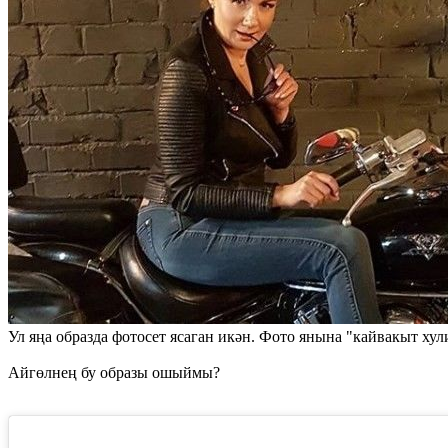
Ул яңа образда фотосет ясаган икән. Фото янына "кайвакыт хул
Айгөлнең бу образы ошыймы?