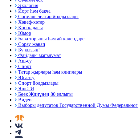
Экология
Йорт һәм бакча
Социаль челтәр йолдызлары
Хәвеф-хәтәр
Көн кадагы
Юмор
Һава торышы һәм ай календаре
Сорау-җавап
Бу кызык!
Файдалы мәгълүмат
Аш-су
Спорт
Татар җырлары һәм клиплары
Югалту
Спорт йолдызлары
ЯшьТИ
Бөек Җиңүнең 80 еллыгы
Видео
Выборы депутатов Государственной Думы Федерального