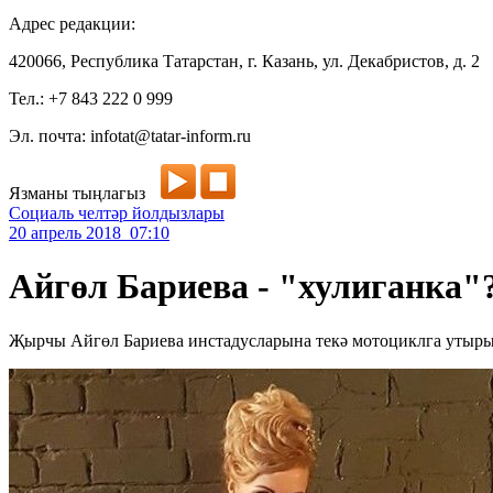
Адрес редакции:
420066, Республика Татарстан, г. Казань, ул. Декабристов, д. 2
Тел.: +7 843 222 0 999
Эл. почта: infotat@tatar-inform.ru
Язманы тыңлагыз
Социаль челтәр йолдызлары
20 апрель 2018 07:10
Айгөл Бариева - "хулиганка"
Җырчы Айгөл Бариева инстадусларына текә мотоциклга утыры