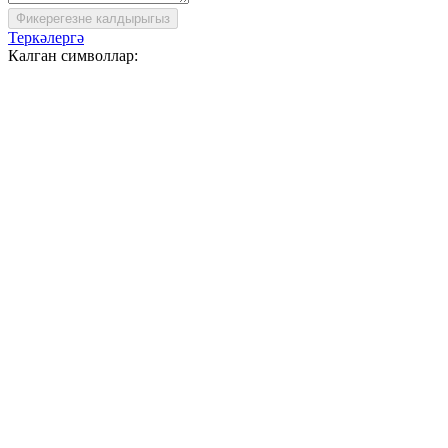
Фикерегезне калдырыгыз
Теркәлергә
Калган символлар: