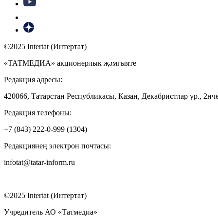
©2025 Intertat (Интертат)
«ТАТМЕДИА» акционерлык җәмгыяте
Редакция адресы:
420066, Татарстан Республикасы, Казан, Декабристлар ур., 2нче
Редакция телефоны:
+7 (843) 222-0-999 (1304)
Редакциянең электрон почтасы:
infotat@tatar-inform.ru
©2025 Intertat (Интертат)
Учредитель АО «Татмедиа»