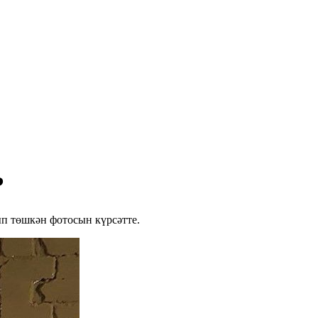
?
п төшкән фотосын күрсәтте.