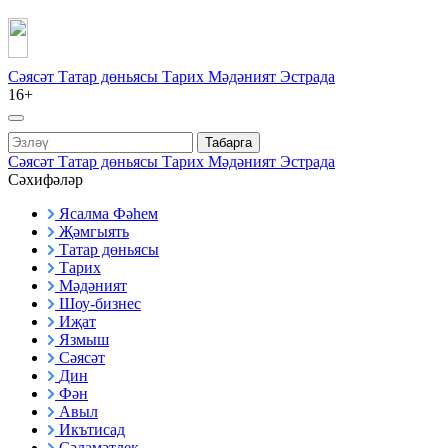
Сәясәт
Татар дөньясы
Тарих
Мәдәният
Эстрада
16+
Табарга
Сәясәт
Татар дөньясы
Тарих
Мәдәният
Эстрада
Сәхифәләр
Ясалма Фәһем
Җәмгыять
Татар дөньясы
Тарих
Мәдәният
Шоу-бизнес
Иҗат
Язмыш
Сәясәт
Дин
Фән
Авыл
Икътисад
Сәламәтлек