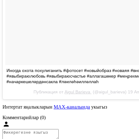
Иногда охота похулиганить #фотосет #новыйобраз #новаяя #вн
#явыбираюлюбовь #явыбираюсчастье #аллагашөкер #меңрәхм
#начаркешеләрдәнсакла #ләиләһәилләллаһ
Публикация от
Aigul Barieva
(@aigul_barieva)
19 Ап
Интертат яңалыкларын
MAX-каналында
укыгыз
Комментарийлар (0)