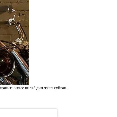
иганить итәсе килә" дип язып куйган.