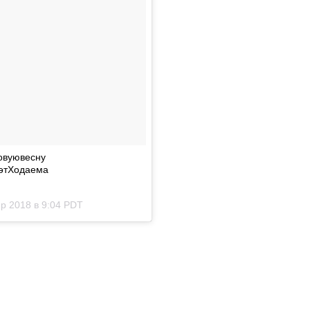
овуювесну
әтХодаема
р 2018 в 9:04 PDT