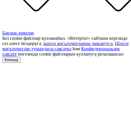
Барлык язмалар
Без cookie-файллар кулланабыз. «Интертат» сайтына кергәндә
сез әлеге белдерүгә,
шәхси мәгълүматларны эшкәртүгә
,
Шәхси
мәгълүматлар турындагы сәясәткә
һәм
Конфиденциальлек
сәясәте
нигезендә cookie файлларын куллануга ризалашасыз
Килешү