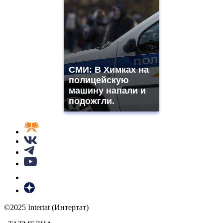
СМИ: В Химках на
полицейскую
машину напали и
подожгли.
©2025 Intertat (Интертат)