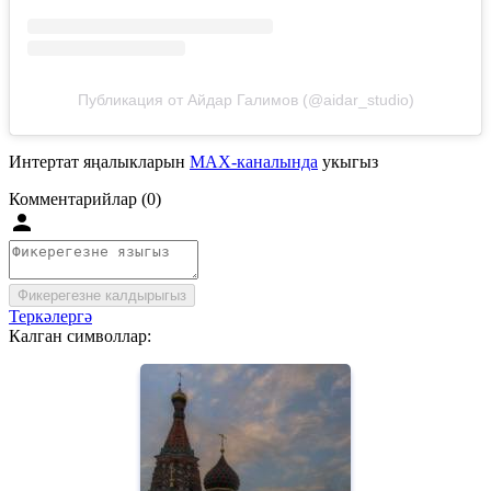
Публикация от Айдар Галимов (@aidar_studio)
Интертат яңалыкларын
MAX-каналында
укыгыз
Комментарийлар (0)
Фикерегезне калдырыгыз
Теркәлергә
Калган символлар: