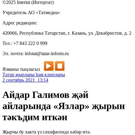
©2025 Intertat (Интертат)
Учредитель АО «Татмедиа»
Адрес редакции:
420066, Республика Татарстан, г. Казань, ул. Декабристов, д. 2
Тел.: +7 843 222 0 999
Эл. почта: infotat@tatar-inform.ru
Язманы тыңлагыз
Татар җырлары һәм клиплары
2 сентябрь 2021 13:14
Айдар Галимов җәй
айларында «Язлар» җырын
тәкъдим иткән
Җырчы бу хакта үз сәхифәсендә хәбәр итә.