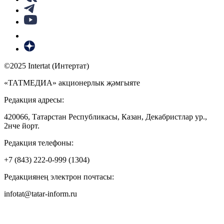
©2025 Intertat (Интертат)
«ТАТМЕДИА» акционерлык җәмгыяте
Редакция адресы:
420066, Татарстан Республикасы, Казан, Декабристлар ур.,
2нче йорт.
Редакция телефоны:
+7 (843) 222-0-999 (1304)
Редакциянең электрон почтасы:
infotat@tatar-inform.ru