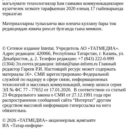
мәгълүмати технологияләр һәм гаммәви коммуникацияләрне
күзәтчелек хезмәте тарафыннан 2020 елның 17 гыйнварында
теркәлгән
Материалларны тулысынча яки өлешчә куллану бары тик
редакциядән язмача рөхсәт булганда гына мөмкин.
© Сетевое издание Intertat. Учредитель АО «ТАТМЕДИА».
Адрес редакции: 420066, Республика Татарстан, г. Казань, ул.
Декабристов, д. 2. Телефон редакции: +7 (843) 222-0-999
(1304) Эл.почта редакции: infotat@tatar-inform.ru Главный
редактор Гареев Р.И. Настоящий ресурс может содержать
материалы 16+. СМИ зарегистрировано Федеральной
службой по надзору в сфере связи, информационных
технологий и массовых коммуникаций, номер записи серия
ЭЛ № ФС 77 - 77652 от 17.01.2020. В соответствии со статьей
23 Федерального закона о СМИ от 27.12.1991 года при
распространении сообщений сайта “Интертат” другим
средством массовой информации гиперссылка на него
обязательна.
© 2026 «ТАТМЕДИА» акционерлык җәмгыяте
ИА «Татар-информ»