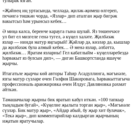
тулырак язган.
«Җәйнең иң уртасында, челләдә, җиләк-җимеш өлгереп,
печәнгә төшкән чорда, «Язлар» дип аталган җыр бигрәк
вакытсыз һәм урынсыз кебек…
Ә миңа калса, беренче карауга гына шулай. Яз төшенчәсе
ул бит ел мизгеле генә тугел, ә күңел халәте. Җилбәзәк
язлар — нинди матур яңгырый! Җәйләр дә, көзләр дә, кышлар
да җилбәзәк була алмый кебек… Ә менә язлар, әлбәттә,
җилбәзәк… Яратам язларны! Гел кабатлыйм - күңелләребездә
һәрвакыт яз булсын дип», — дигән Башкортстанда яшәүче
җырчы.
Итагатьле җырчы көй авторы Таһир Асадуллинга, мәгънәле,
язгы матур сүзләре өчен Гөлфия Шакировага, һәрвакыттагыча
профессиональ аранжировка өчен Илдус Давляновка рәхмәт
әйткән.
Тамашачылар җырны бик яратып кабул иткән. «100 тапкыр
тыңладым бугай», «Күңелне җылыта торган җыр», «Мәгънәле
сүзләр. Бик матур җыр», «Айдар абый, бу җыр хит булачак»,
«Текә җыр», дип комментарийлар калдырган җырчының
иҗатын яратучылар.