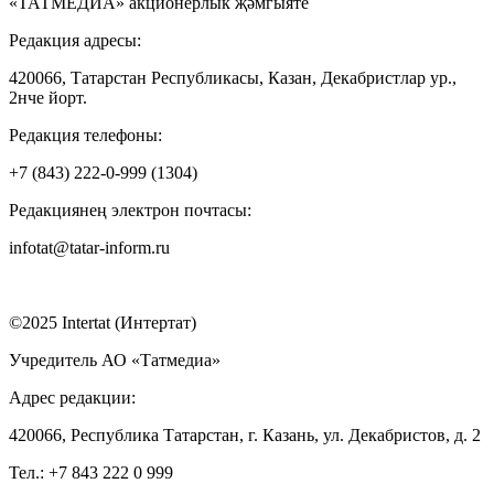
«ТАТМЕДИА» акционерлык җәмгыяте
Редакция адресы:
420066, Татарстан Республикасы, Казан, Декабристлар ур.,
2нче йорт.
Редакция телефоны:
+7 (843) 222-0-999 (1304)
Редакциянең электрон почтасы:
infotat@tatar-inform.ru
©2025 Intertat (Интертат)
Учредитель АО «Татмедиа»
Адрес редакции:
420066, Республика Татарстан, г. Казань, ул. Декабристов, д. 2
Тел.: +7 843 222 0 999