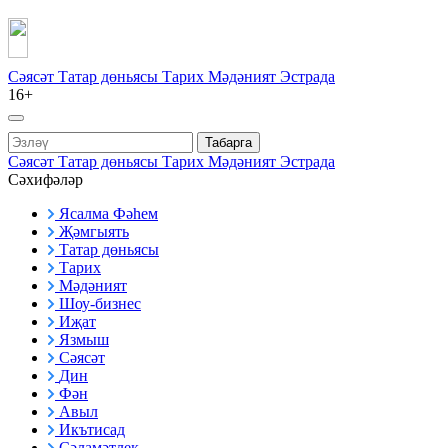
Сәясәт
Татар дөньясы
Тарих
Мәдәният
Эстрада
16+
Табарга
Сәясәт
Татар дөньясы
Тарих
Мәдәният
Эстрада
Сәхифәләр
Ясалма Фәһем
Җәмгыять
Татар дөньясы
Тарих
Мәдәният
Шоу-бизнес
Иҗат
Язмыш
Сәясәт
Дин
Фән
Авыл
Икътисад
Сәламәтлек