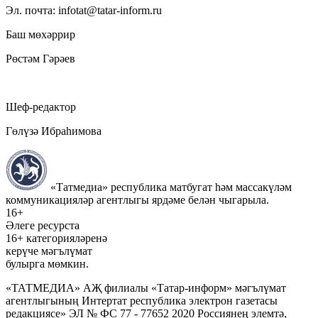
Эл. почта: infotat@tatar-inform.ru
Баш мөхәррир
Рөстәм Гәрәев
Шеф-редактор
Гөлүзә Ибраһимова
«Татмедиа» республика матбугат һәм массакүләм
коммуникацияләр агентлыгы ярдәме белән чыгарыла.
16+
Әлеге ресурста
16+ категорияләренә
керүче мәгълүмат
булырга мөмкин.
«ТАТМЕДИА» АҖ филиалы «Татар-информ» мәгълүмат
агентлыгының Интертат республика электрон газетасы
редакциясе» ЭЛ № ФС 77 - 77652 2020 Россиянең элемтә,