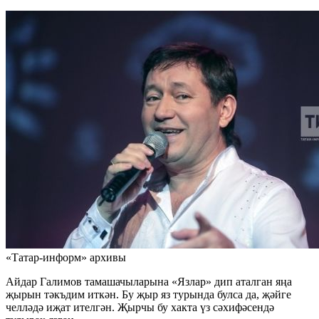
«Татар-информ» архивы
Айдар Галимов тамашачыларына «Язлар» дип аталган яңа
җырын тәкъдим иткән. Бу җыр яз турында булса да, җәйге
челләдә иҗат ителгән. Җырчы бу хакта үз сәхифәсендә