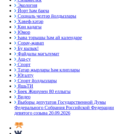
Экология
Йорт һәм бакча
Социаль челтәр йолдызлары
Хәвеф-хәтәр
Көн кадагы
Юмор
Һава торышы һәм ай календаре
Сорау-җавап
Бу кызык!
Файдалы мәгълүмат
Аш-су
Спорт
Татар җырлары һәм клиплары
Югалту
Спорт йолдызлары
ЯшьТИ
Бөек Җиңүнең 80 еллыгы
Видео
Выборы депутатов Государственной Думы
Федерального Собрания Российской Федерации
девятого созыва 20.09.2026