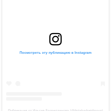
Посмотреть эту публикацию в Instagram
Публикация от Ильсия Бадретдинова (@ilsiiabadretdinova)