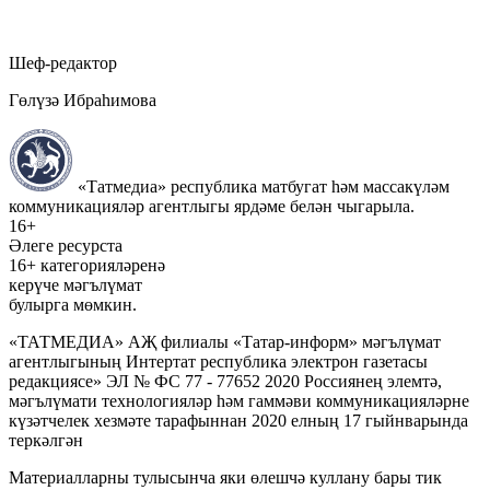
Шеф-редактор
Гөлүзә Ибраһимова
«Татмедиа» республика матбугат һәм массакүләм
коммуникацияләр агентлыгы ярдәме белән чыгарыла.
16+
Әлеге ресурста
16+ категорияләренә
керүче мәгълүмат
булырга мөмкин.
«ТАТМЕДИА» АҖ филиалы «Татар-информ» мәгълүмат
агентлыгының Интертат республика электрон газетасы
редакциясе» ЭЛ № ФС 77 - 77652 2020 Россиянең элемтә,
мәгълүмати технологияләр һәм гаммәви коммуникацияләрне
күзәтчелек хезмәте тарафыннан 2020 елның 17 гыйнварында
теркәлгән
Материалларны тулысынча яки өлешчә куллану бары тик