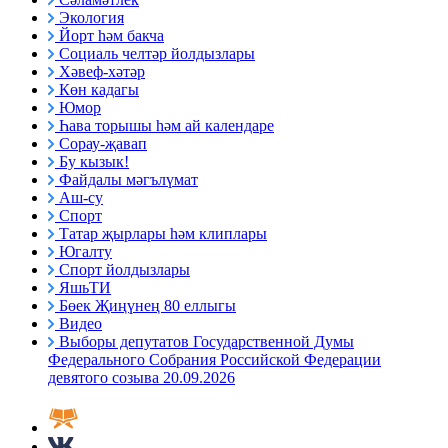
Экология
Йорт һәм бакча
Социаль челтәр йолдызлары
Хәвеф-хәтәр
Көн кадагы
Юмор
Һава торышы һәм ай календаре
Сорау-җавап
Бу кызык!
Файдалы мәгълүмат
Аш-су
Спорт
Татар җырлары һәм клиплары
Югалту
Спорт йолдызлары
ЯшьТИ
Бөек Җиңүнең 80 еллыгы
Видео
Выборы депутатов Государственной Думы
Федерального Собрания Российской Федерации
девятого созыва 20.09.2026