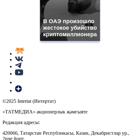
В ОАЭ произошло
жестокое убийство
криптомиллионера
©2025 Intertat (Интертат)
«ТАТМЕДИА» акционерлык җәмгыяте
Редакция адресы:
420066, Татарстан Республикасы, Казан, Декабристлар ур.,
2нче йорт.