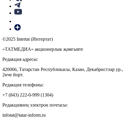
©2025 Intertat (Интертат)
«ТАТМЕДИА» акционерлык җәмгыяте
Редакция адресы:
420066, Татарстан Республикасы, Казан, Декабристлар ур.,
2нче йорт.
Редакция телефоны:
+7 (843) 222-0-999 (1304)
Редакциянең электрон почтасы:
infotat@tatar-inform.ru