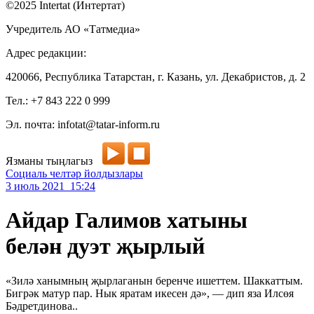
©2025 Intertat (Интертат)
Учредитель АО «Татмедиа»
Адрес редакции:
420066, Республика Татарстан, г. Казань, ул. Декабристов, д. 2
Тел.: +7 843 222 0 999
Эл. почта: infotat@tatar-inform.ru
Язманы тыңлагыз
Социаль челтәр йолдызлары
3 июль 2021 15:24
Айдар Галимов хатыны
белән дуэт җырлый
«Зилә ханымның җырлаганын беренче ишеттем. Шаккаттым.
Бигрәк матур пар. Нык яратам икесен дә», — дип яза Илсөя
Бәдретдинова..