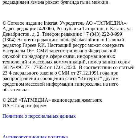
редакциядән язмача рөхсәт булганда гына мөмкин.
© Сетевое издание Intertat. Учредитель АО «ТАТМЕДИА».
Адрес редакции: 420066, Республика Татарстан, г. Казань, ул.
Декабристов, д. 2. Телефон редакции: +7 (843) 222-0-999
(1304) Эл.почта редакции: infotat@tatar-inform.ru Главный
редактор Гареев Р.И. Настоящий ресурс может содержать
материалы 16+. СМИ зарегистрировано Федеральной
службой по надзору в сфере связи, информационных
технологий и массовых коммуникаций, номер записи серия
ЭЛ № ФС 77 - 77652 от 17.01.2020. В соответствии со статьей
23 Федерального закона о СМИ от 27.12.1991 года при
распространении сообщений сайта “Интертат” другим
средством массовой информации гиперссылка на него
обязательна.
© 2026 «ТАТМЕДИА» акционерлык җәмгыяте
ИА «Татар-информ»
Политика о персональных данных
Антикоррупционная политика