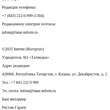
Редакция телефоны:
+7 (843) 222-0-999 (1304)
Редакциянең электрон почтасы:
infotat@tatar-inform.ru
©2025 Intertat (Интертат)
Учредитель АО «Татмедиа»
Адрес редакции:
420066, Республика Татарстан, г. Казань, ул. Декабристов, д. 2
Тел.: +7 843 222 0 999
Эл. почта: infotat@tatar-inform.ru
Баш мөхәррир
Рөстәм Гәрәев