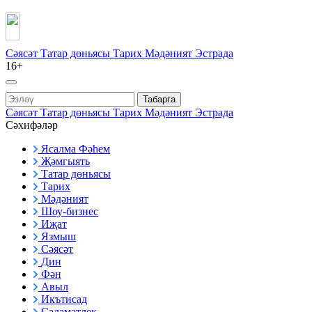
Сәясәт
Татар дөньясы
Тарих
Мәдәният
Эстрада
16+
Табарга
Сәясәт
Татар дөньясы
Тарих
Мәдәният
Эстрада
Сәхифәләр
Ясалма Фәһем
Җәмгыять
Татар дөньясы
Тарих
Мәдәният
Шоу-бизнес
Иҗат
Язмыш
Сәясәт
Дин
Фән
Авыл
Икътисад
Сәламәтлек