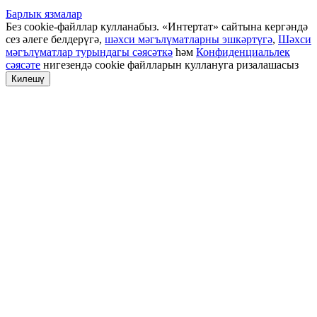
Барлык язмалар
Без cookie-файллар кулланабыз. «Интертат» сайтына кергәндә
сез әлеге белдерүгә,
шәхси мәгълүматларны эшкәртүгә
,
Шәхси
мәгълүматлар турындагы сәясәткә
һәм
Конфиденциальлек
сәясәте
нигезендә cookie файлларын куллануга ризалашасыз
Килешү