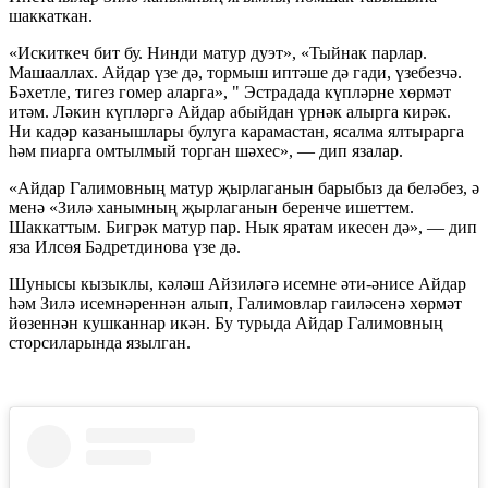
шаккаткан.
«Искиткеч бит бу. Нинди матур дуэт», «Тыйнак парлар.
Машааллах. Айдар үзе дә, тормыш иптәше дә гади, үзебезчә.
Бәхетле, тигез гомер аларга», " Эстрадада күпләрне хөрмәт
итәм. Ләкин күпләргә Айдар абыйдан үрнәк алырга кирәк.
Ни кадәр казанышлары булуга карамастан, ясалма ялтырарга
һәм пиарга омтылмый торган шәхес», — дип язалар.
«Айдар Галимовның матур җырлаганын барыбыз да беләбез, ә
менә «Зилә ханымның җырлаганын беренче ишеттем.
Шаккаттым. Бигрәк матур пар. Нык яратам икесен дә», — дип
яза Илсөя Бәдретдинова үзе дә.
Шунысы кызыклы, кәләш Айзиләгә исемне әти-әнисе Айдар
һәм Зилә исемнәреннән алып, Галимовлар гаиләсенә хөрмәт
йөзеннән кушканнар икән. Бу турыда Айдар Галимовның
сторсиларында язылган.