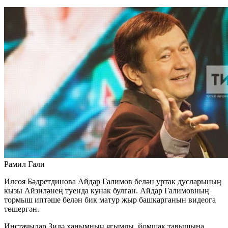
Рамил Гали
Илсөя Бәдретдинова Айдар Галимов белән уртак дусларының
кызы Айзиләнең туенда кунак булган. Айдар Галимовның
тормыш иптәше белән бик матур җыр башкарганын видеога
төшергән.
Инстачылар Зилә ханымның ягымлы, йомшак тавышына