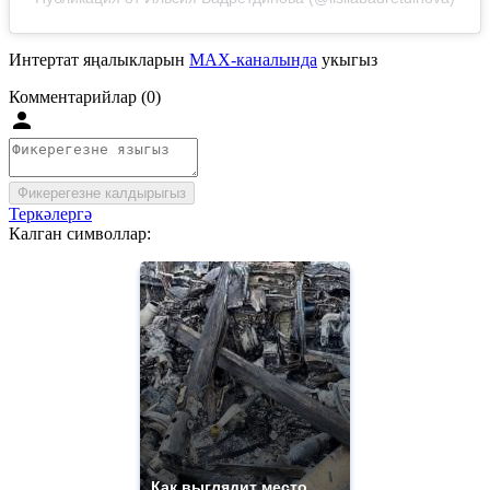
Интертат яңалыкларын
MAX-каналында
укыгыз
Комментарийлар (0)
Фикерегезне калдырыгыз
Теркәлергә
Калган символлар:
Как выглядит место