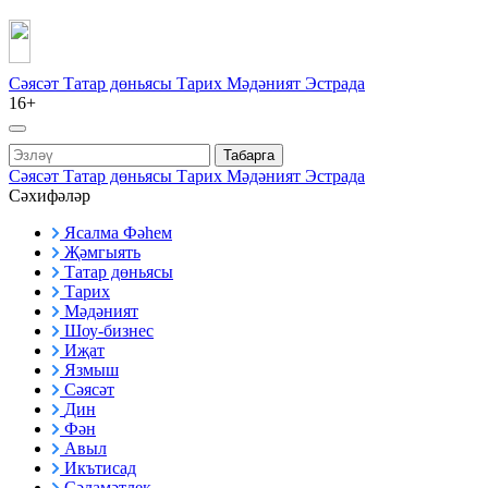
Сәясәт
Татар дөньясы
Тарих
Мәдәният
Эстрада
16+
Табарга
Сәясәт
Татар дөньясы
Тарих
Мәдәният
Эстрада
Сәхифәләр
Ясалма Фәһем
Җәмгыять
Татар дөньясы
Тарих
Мәдәният
Шоу-бизнес
Иҗат
Язмыш
Сәясәт
Дин
Фән
Авыл
Икътисад
Сәламәтлек