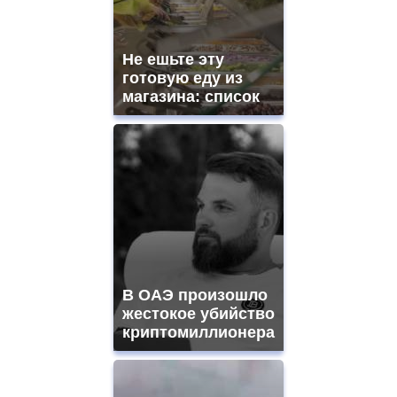
Не ешьте эту
готовую еду из
магазина: список
В ОАЭ произошло
жестокое убийство
криптомиллионера