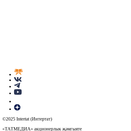
©2025 Intertat (Интертат)
«ТАТМЕДИА» акционерлык җәмгыяте