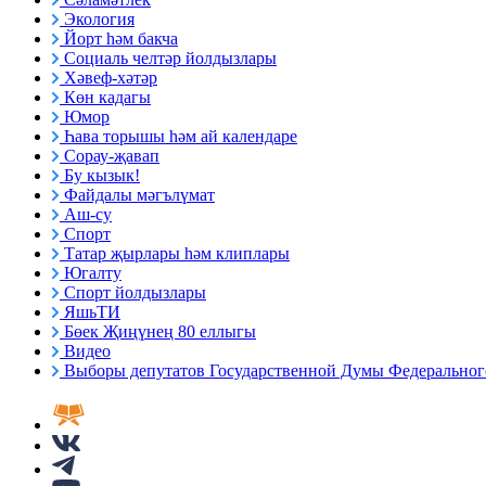
Экология
Йорт һәм бакча
Социаль челтәр йолдызлары
Хәвеф-хәтәр
Көн кадагы
Юмор
Һава торышы һәм ай календаре
Сорау-җавап
Бу кызык!
Файдалы мәгълүмат
Аш-су
Спорт
Татар җырлары һәм клиплары
Югалту
Спорт йолдызлары
ЯшьТИ
Бөек Җиңүнең 80 еллыгы
Видео
Выборы депутатов Государственной Думы Федерального