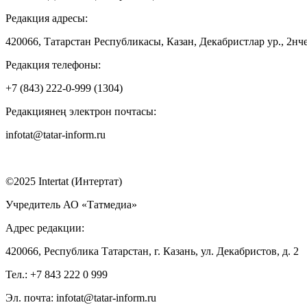
Редакция адресы:
420066, Татарстан Республикасы, Казан, Декабристлар ур., 2нче
Редакция телефоны:
+7 (843) 222-0-999 (1304)
Редакциянең электрон почтасы:
infotat@tatar-inform.ru
©2025 Intertat (Интертат)
Учредитель АО «Татмедиа»
Адрес редакции:
420066, Республика Татарстан, г. Казань, ул. Декабристов, д. 2
Тел.: +7 843 222 0 999
Эл. почта: infotat@tatar-inform.ru