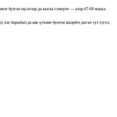
әмле булган ир-атлар да кыска гомерле — алар 67-69 яшькә
әле барыбыз да аяк үлчәме буенча яшәрбез дигән сүз түгел,