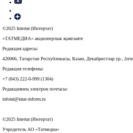
©2025 Intertat (Интертат)
«ТАТМЕДИА» акционерлык җәмгыяте
Редакция адресы:
420066, Татарстан Республикасы, Казан, Декабристлар ур., 2нче
Редакция телефоны:
+7 (843) 222-0-999 (1304)
Редакциянең электрон почтасы:
infotat@tatar-inform.ru
©2025 Intertat (Интертат)
Учредитель АО «Татмедиа»