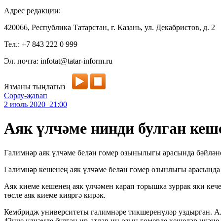
Адрес редакции:
420066, Республика Татарстан, г. Казань, ул. Декабристов, д. 2
Тел.: +7 843 222 0 999
Эл. почта: infotat@tatar-inform.ru
Язманы тыңлагыз
Сорау-җавап
2 июль 2020 21:00
Аяк үлчәме нинди булган кеш
Галимнәр аяк үлчәме белән гомер озынылыгы арасында бәйлән
Галимнәр кешенең аяк үлчәме белән гомер озынлыгы арасында
Аяк киеме кешенең аяк үлчәмен карап торышка зуррак яки кече
төсле аяк киеме кияргә кирәк.
Кембридж университеты галимнәре тикшеренүләр уздырган. Ала
42нче үлчәмле булган ир-атлар иң озын гомерле кешеләр икәне 