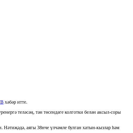
ТВ
хәбәр итте.
ренергә теләсәң, тән төсендәге колготки белән аксыл-соры
. Нәтиҗәдә, аягы 38нче үлчәмле булган хатын-кызлар һәм