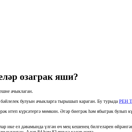
еләр озаграк яши?
ешне ачыклаган.
 бәйлелек булуын ачыкларга тырышып караган. Бу турыда
РЕН 
рәк итеп күрсәтергә мөмкин. Әгәр биегрәк һәм ябыграк булып кү
р ике ел дәвамында үлгән өч мең кешенең билгеләрен өйрәнгән
ачыкланган. Алар 84 һәм 82 яшькә кадәр җитә.