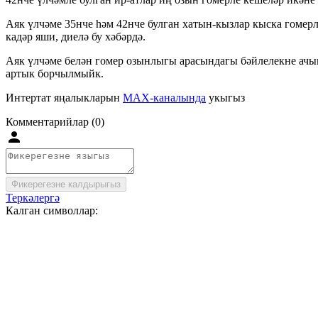
Аяк үлчәме 35нче һәм 42нче булган хатын-кызлар кыска гомерл
кадәр яши, диелә бу хәбәрдә.
Аяк үлчәме белән гомер озынлыгы арасындагы бәйлелекне ачыкл
артык борчылмыйк.
Интертат яңалыкларын
MAX-каналында
укыгыз
Комментарийлар (0)
Фикерегезне калдырыгыз
Теркәлергә
Калган символлар: