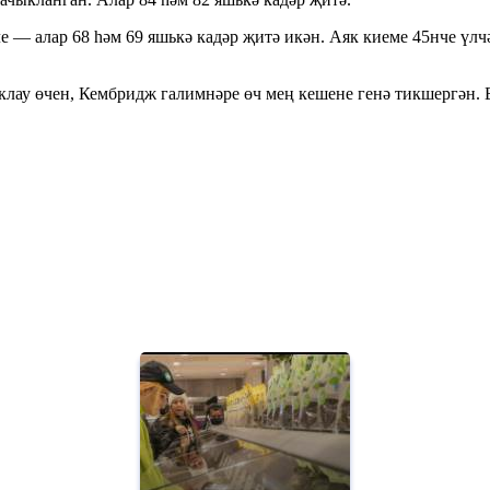
е — алар 68 һәм 69 яшькә кадәр җитә икән. Аяк киеме 45нче үлч
ау өчен, Кембридж галимнәре өч мең кешене генә тикшергән. Бу 