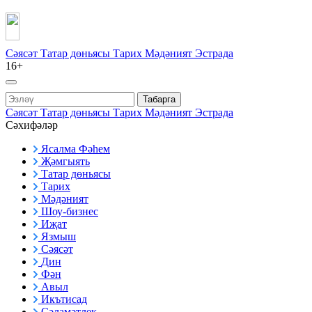
Сәясәт
Татар дөньясы
Тарих
Мәдәният
Эстрада
16+
Табарга
Сәясәт
Татар дөньясы
Тарих
Мәдәният
Эстрада
Сәхифәләр
Ясалма Фәһем
Җәмгыять
Татар дөньясы
Тарих
Мәдәният
Шоу-бизнес
Иҗат
Язмыш
Сәясәт
Дин
Фән
Авыл
Икътисад
Сәламәтлек