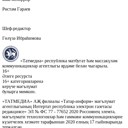
Рөстәм Гәрәев
Шеф-редактор
Гөлүзә Ибраһимова
«Татмедиа» республика матбугат һәм массакүләм
коммуникацияләр агентлыгы ярдәме белән чыгарыла.
16+
Әлеге ресурста
16+ категорияләренә
керүче мәгълүмат
булырга мөмкин.
«ТАТМЕДИА» АҖ филиалы «Татар-информ» мәгълүмат
агентлыгының Интертат республика электрон газетасы
редакциясе» ЭЛ № ФС 77 - 77652 2020 Россиянең элемтә,
мәгълүмати технологияләр һәм гаммәви коммуникацияләрне
күзәтчелек хезмәте тарафыннан 2020 елның 17 гыйнварында
теркәлгән