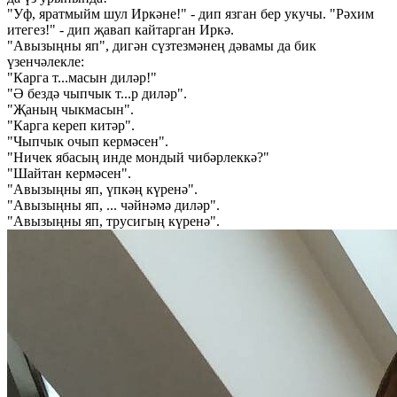
"Уф, яратмыйм шул Иркәне!" - дип язган бер укучы. "Рәхим
итегез!" - дип җавап кайтарган Иркә.
"Авызыңны яп", дигән сүзтезмәнең дәвамы да бик
үзенчәлекле:
"Карга т...масын диләр!"
"Ә бездә чыпчык т...р диләр".
"Җаның чыкмасын".
"Карга кереп китәр".
"Чыпчык очып кермәсен".
"Ничек ябасың инде мондый чибәрлеккә?"
"Ша️йтан кермәсен".
"Авызыңны яп, үпкәң күренә".
"Авызыңны яп, ... чәйнәмә диләр".
"Авызыңны яп, трусигың күренә".