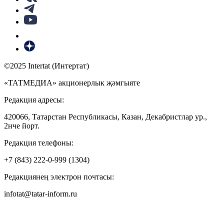
©2025 Intertat (Интертат)
«ТАТМЕДИА» акционерлык җәмгыяте
Редакция адресы:
420066, Татарстан Республикасы, Казан, Декабристлар ур.,
2нче йорт.
Редакция телефоны:
+7 (843) 222-0-999 (1304)
Редакциянең электрон почтасы:
infotat@tatar-inform.ru