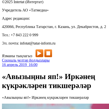
©2025 Intertat (Интертат)
Учредитель АО «Татмедиа»
Адрес редакции:
420066, Республика Татарстан, г. Казань, ул. Декабристов, д. 2
Тел.: +7 843 222 0 999
Эл. почта: infotat@tatar-inform.ru
Язманы тыңлагыз
Социаль челтәр йолдызлары
16 апрель 2019 16:00
«Авызыңны яп!» Иркәнең
күкрәкләрен тикшерәләр
«Авызыңны яп!» Иркәнең күкрәкләрен тикшерәләр