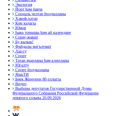
Экология
Йорт һәм бакча
Социаль челтәр йолдызлары
Хәвеф-хәтәр
Көн кадагы
Юмор
Һава торышы һәм ай календаре
Сорау-җавап
Бу кызык!
Файдалы мәгълүмат
Аш-су
Спорт
Татар җырлары һәм клиплары
Югалту
Спорт йолдызлары
ЯшьТИ
Бөек Җиңүнең 80 еллыгы
Видео
Выборы депутатов Государственной Думы
Федерального Собрания Российской Федерации
девятого созыва 20.09.2026