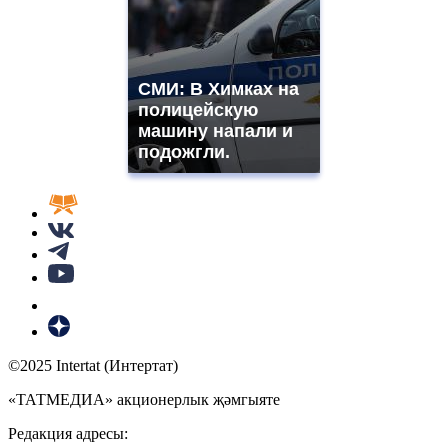
СМИ: В Химках на
полицейскую
машину напали и
подожгли.
©2025 Intertat (Интертат)
«ТАТМЕДИА» акционерлык җәмгыяте
Редакция адресы: