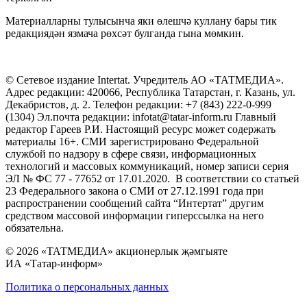
Материалларны тулысынча яки өлешчә куллану бары тик
редакциядән язмача рөхсәт булганда гына мөмкин.
© Сетевое издание Intertat. Учредитель АО «ТАТМЕДИА».
Адрес редакции: 420066, Республика Татарстан, г. Казань, ул.
Декабристов, д. 2. Телефон редакции: +7 (843) 222-0-999
(1304) Эл.почта редакции: infotat@tatar-inform.ru Главный
редактор Гареев Р.И. Настоящий ресурс может содержать
материалы 16+. СМИ зарегистрировано Федеральной
службой по надзору в сфере связи, информационных
технологий и массовых коммуникаций, номер записи серия
ЭЛ № ФС 77 - 77652 от 17.01.2020. В соответствии со статьей
23 Федерального закона о СМИ от 27.12.1991 года при
распространении сообщений сайта “Интертат” другим
средством массовой информации гиперссылка на него
обязательна.
© 2026 «ТАТМЕДИА» акционерлык җәмгыяте
ИА «Татар-информ»
Политика о персональных данных