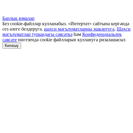
Барлык язмалар
Без cookie-файллар кулланабыз. «Интертат» сайтына кергәндә
сез әлеге белдерүгә,
шәхси мәгълүматларны эшкәртүгә
,
Шәхси
мәгълүматлар турындагы сәясәткә
һәм
Конфиденциальлек
сәясәте
нигезендә cookie файлларын куллануга ризалашасыз
Килешү