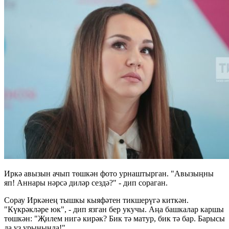
Иркә авызын ачып төшкән фото урнаштырган. "Авызыңны
яп! Аннары нәрсә диләр сездә?" - дип сораган.
Сорау Иркәнең тышкы кыяфәтен тикшерүгә киткән.
"Күкрәкләре юк", - дип язган бер укучы. Аңа башкалар каршы
төшкән: "Җилем нигә кирәк? Бик тә матур, бик тә бар. Барысы
да үз урынында!"