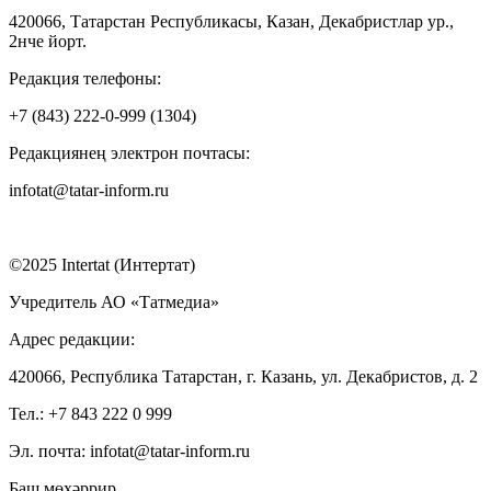
420066, Татарстан Республикасы, Казан, Декабристлар ур.,
2нче йорт.
Редакция телефоны:
+7 (843) 222-0-999 (1304)
Редакциянең электрон почтасы:
infotat@tatar-inform.ru
©2025 Intertat (Интертат)
Учредитель АО «Татмедиа»
Адрес редакции:
420066, Республика Татарстан, г. Казань, ул. Декабристов, д. 2
Тел.: +7 843 222 0 999
Эл. почта: infotat@tatar-inform.ru
Баш мөхәррир