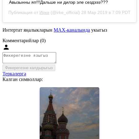
Авызынны яп!!!Дальше ни дилэр эле сездэээ???
Публикация от
Иркә
(@irke_official)
28 Мар 2019 в 7:09 PDT
Интертат яңалыкларын
MAX-каналында
укыгыз
Комментарийлар (0)
Фикерегезне калдырыгыз
Теркәлергә
Калган символлар: