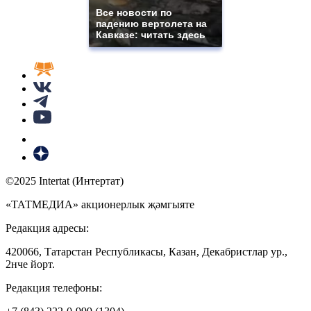
Все новости по
падению вертолета на
Кавказе: читать здесь
©2025 Intertat (Интертат)
«ТАТМЕДИА» акционерлык җәмгыяте
Редакция адресы:
420066, Татарстан Республикасы, Казан, Декабристлар ур.,
2нче йорт.
Редакция телефоны: