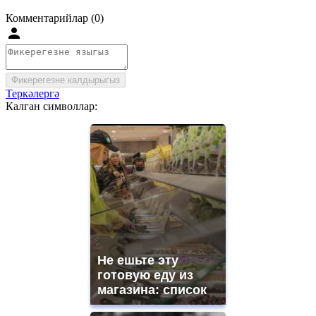
Комментарийлар (0)
Фикерегезне калдырыгыз
Теркәлергә
Калган символлар:
Не ешьте эту
готовую еду из
магазина: список