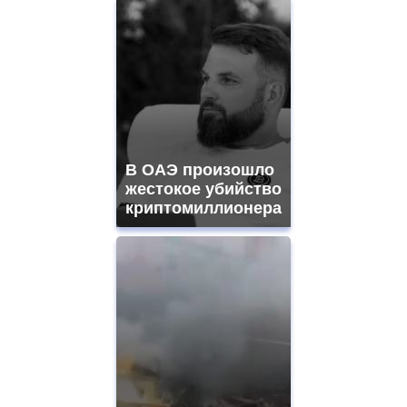
В ОАЭ произошло
жестокое убийство
криптомиллионера