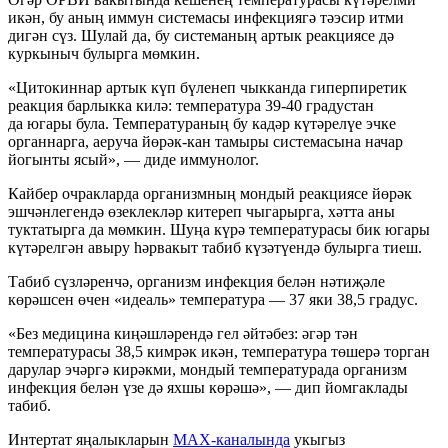
икән, бу аның иммун системасы инфекциягә тәэсир итми
дигән сүз. Шулай да, бу системаның артык реакциясе дә
куркыныч булырга мөмкин.
«Цитокиннар артык күп бүленеп чыкканда гиперпиретик
реакция барлыкка килә: температура 39-40 градустан
да югары була. Температураның бу кадәр күтәрелүе эчке
органнарга, аеруча йөрәк-кан тамыры системасына начар
йогынты ясый», — диде иммунолог.
Кайбер очракларда организмның мондый реакциясе йөрәк
эшчәнлегендә өзеклекләр китереп чыгарырга, хәтта аны
туктатырга да мөмкин. Шуңа күрә температурасы бик югары
күтәрелгән авыру һәрвакыт табиб күзәтүендә булырга тиеш.
Табиб сүзләренчә, организм инфекция белән нәтиҗәле
көрәшсен өчен «идеаль» температура — 37 яки 38,5 градус.
«Без медицина киңәшләрендә гел әйтәбез: әгәр тән
температурасы 38,5 кимрәк икән, температура төшерә торган
дарулар эчәргә кирәкми, мондый температурада организм
инфекция белән үзе дә яхшы көрәшә», — дип йомгаклады
табиб.
Интертат яңалыкларын
MAX-каналында
укыгыз