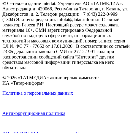
© Сетевое издание Intertat. Учредитель АО «ТАТМЕДИА».
Адрес редакции: 420066, Республика Татарстан, г. Казань, ул.
Декабристов, д. 2. Телефон редакции: +7 (843) 222-0-999
(1304) Эл.почта редакции: infotat@tatar-inform.ru Главный
редактор Гареев Р.И. Настоящий ресурс может содержать
материалы 16+. СМИ зарегистрировано Федеральной
службой по надзору в сфере связи, информационных
технологий и массовых коммуникаций, номер записи серия
ЭЛ № ФС 77 - 77652 от 17.01.2020. В соответствии со статьей
23 Федерального закона о СМИ от 27.12.1991 года при
распространении сообщений сайта “Интертат” другим
средством массовой информации гиперссылка на него
обязательна.
© 2026 «ТАТМЕДИА» акционерлык җәмгыяте
ИА «Татар-информ»
Политика о персональных данных
Антикоррупционная политика