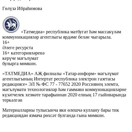
Гөлүзә Ибраһимова
«Татмедиа» республика матбугат һәм массакүләм
коммуникацияләр агентлыгы ярдәме белән чыгарыла.
16+
Әлеге ресурста
16+ категорияләренә
керүче мәгълүмат
булырга мөмкин.
«ТАТМЕДИА» АҖ филиалы «Татар-информ» мәгълүмат
агентлыгының Интертат республика электрон газетасы
редакциясе» ЭЛ № ФС 77 - 77652 2020 Россиянең элемтә,
мәгълүмати технологияләр һәм гаммәви коммуникацияләрне
күзәтчелек хезмәте тарафыннан 2020 елның 17 гыйнварында
теркәлгән
Материалларны тулысынча яки өлешчә куллану бары тик
редакциядән язмача рөхсәт булганда гына мөмкин.