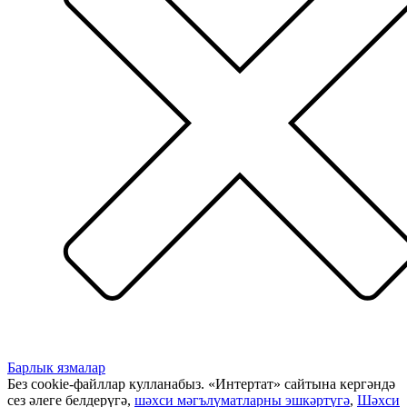
Барлык язмалар
Без cookie-файллар кулланабыз. «Интертат» сайтына кергәндә
сез әлеге белдерүгә,
шәхси мәгълүматларны эшкәртүгә
,
Шәхси