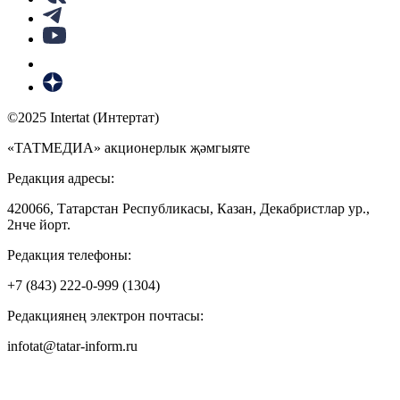
©2025 Intertat (Интертат)
«ТАТМЕДИА» акционерлык җәмгыяте
Редакция адресы:
420066, Татарстан Республикасы, Казан, Декабристлар ур.,
2нче йорт.
Редакция телефоны:
+7 (843) 222-0-999 (1304)
Редакциянең электрон почтасы:
infotat@tatar-inform.ru