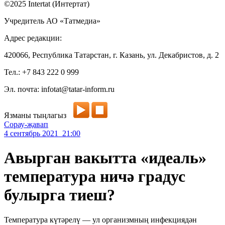
©2025 Intertat (Интертат)
Учредитель АО «Татмедиа»
Адрес редакции:
420066, Республика Татарстан, г. Казань, ул. Декабристов, д. 2
Тел.: +7 843 222 0 999
Эл. почта: infotat@tatar-inform.ru
Язманы тыңлагыз
Сорау-җавап
4 сентябрь 2021 21:00
Авырган вакытта «идеаль»
температура ничә градус
булырга тиеш?
Температура күтәрелү — ул организмның инфекциядән