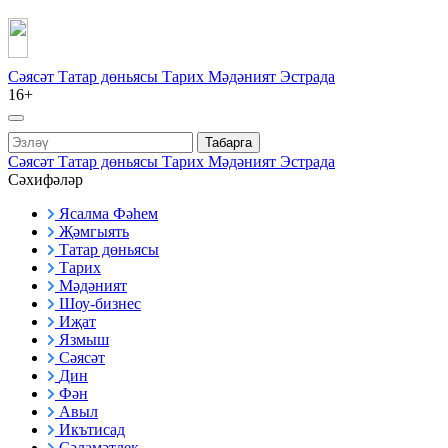
Сәясәт
Татар дөньясы
Тарих
Мәдәният
Эстрада
16+
Табарга
Сәясәт
Татар дөньясы
Тарих
Мәдәният
Эстрада
Сәхифәләр
Ясалма Фәһем
Җәмгыять
Татар дөньясы
Тарих
Мәдәният
Шоу-бизнес
Иҗат
Язмыш
Сәясәт
Дин
Фән
Авыл
Икътисад
Сәламәтлек