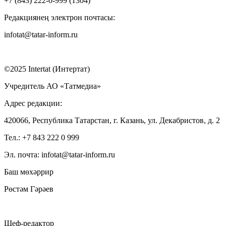
+7 (843) 222-0-999 (1304)
Редакциянең электрон почтасы:
infotat@tatar-inform.ru
©2025 Intertat (Интертат)
Учредитель АО «Татмедиа»
Адрес редакции:
420066, Республика Татарстан, г. Казань, ул. Декабристов, д. 2
Тел.: +7 843 222 0 999
Эл. почта: infotat@tatar-inform.ru
Баш мөхәррир
Рөстәм Гәрәев
Шеф-редактор