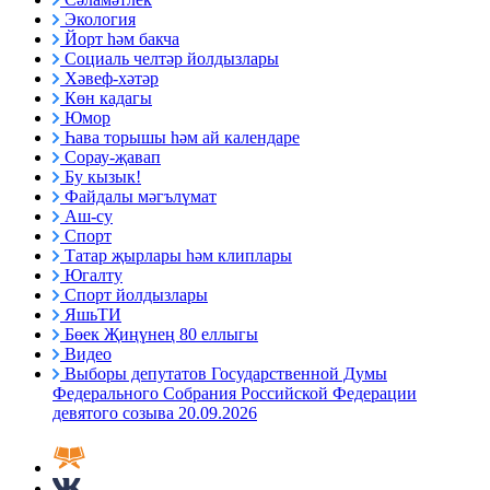
Экология
Йорт һәм бакча
Социаль челтәр йолдызлары
Хәвеф-хәтәр
Көн кадагы
Юмор
Һава торышы һәм ай календаре
Сорау-җавап
Бу кызык!
Файдалы мәгълүмат
Аш-су
Спорт
Татар җырлары һәм клиплары
Югалту
Спорт йолдызлары
ЯшьТИ
Бөек Җиңүнең 80 еллыгы
Видео
Выборы депутатов Государственной Думы
Федерального Собрания Российской Федерации
девятого созыва 20.09.2026