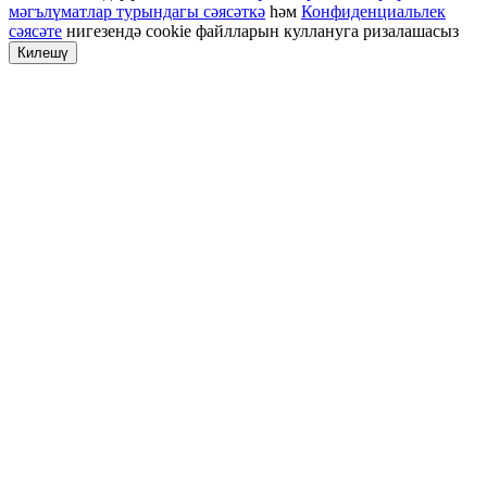
мәгълүматлар турындагы сәясәткә
һәм
Конфиденциальлек
сәясәте
нигезендә cookie файлларын куллануга ризалашасыз
Килешү