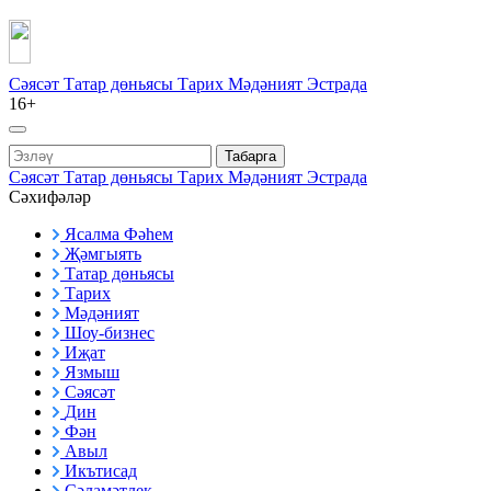
Сәясәт
Татар дөньясы
Тарих
Мәдәният
Эстрада
16+
Табарга
Сәясәт
Татар дөньясы
Тарих
Мәдәният
Эстрада
Сәхифәләр
Ясалма Фәһем
Җәмгыять
Татар дөньясы
Тарих
Мәдәният
Шоу-бизнес
Иҗат
Язмыш
Сәясәт
Дин
Фән
Авыл
Икътисад
Сәламәтлек