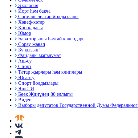
Экология
Йорт һәм бакча
Социаль челтәр йолдызлары
Хәвеф-хәтәр
Көн кадагы
Юмор
Һава торышы һәм ай календаре
Сорау-җавап
Бу кызык!
Файдалы мәгълүмат
Аш-су
Спорт
Татар җырлары һәм клиплары
Югалту
Спорт йолдызлары
ЯшьТИ
Бөек Җиңүнең 80 еллыгы
Видео
Выборы депутатов Государственной Думы Федерального