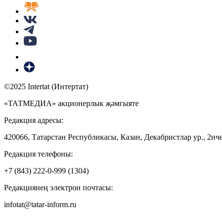
©2025 Intertat (Интертат)
«ТАТМЕДИА» акционерлык җәмгыяте
Редакция адресы:
420066, Татарстан Республикасы, Казан, Декабристлар ур., 2нче
Редакция телефоны:
+7 (843) 222-0-999 (1304)
Редакциянең электрон почтасы:
infotat@tatar-inform.ru