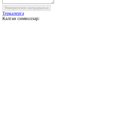
Фикерегезне калдырыгыз
Теркәлергә
Калган символлар: