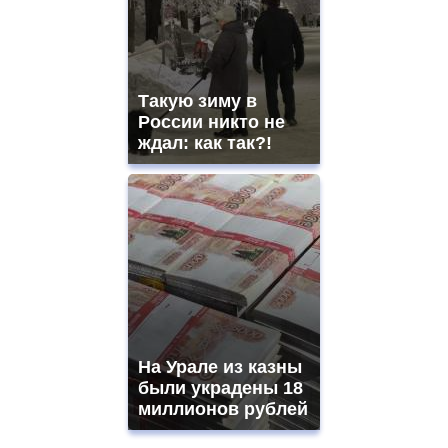
Такую зиму в
России никто не
ждал: как так?!
На Урале из казны
были украдены 18
миллионов рублей