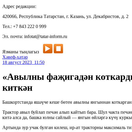
Адрес редакции:
420066, Республика Татарстан, г. Казань, ул. Декабристов, д. 2
Тел.: +7 843 222 0 999
Эл. почта: infotat@tatar-inform.ru
Язманы тыңлагыз
Хәвеф-хәтәр
18 август 2023 11:50
«Авылны фаҗигадән коткарды
киткән
Башкортстанда яшәүче кеше бөтен авылны янгыннан коткарган.
Трактор авыл буйлап печән алып кайтып бара. Шул чакта печән
китә алса да, башка юлны сайлый — янгын өйләргә күчү курк
Артында зур учак булган килеш, ир-ат тракторны максималь тиз