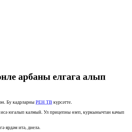
нле арбаны елгага алып
кән. Бу кадрларны
РЕН ТВ
күрсәтте.
чы исә югалып калмый. Ул прицепны өзеп, куркынычтан качып
ә ярдәм итә, диелә.