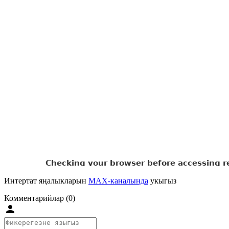
Интертат яңалыкларын
MAX-каналында
укыгыз
Комментарийлар (0)