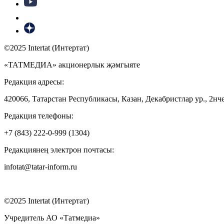
©2025 Intertat (Интертат)
«ТАТМЕДИА» акционерлык җәмгыяте
Редакция адресы:
420066, Татарстан Республикасы, Казан, Декабристлар ур., 2нче
Редакция телефоны:
+7 (843) 222-0-999 (1304)
Редакциянең электрон почтасы:
infotat@tatar-inform.ru
©2025 Intertat (Интертат)
Учредитель АО «Татмедиа»