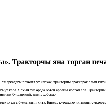
». Тракторчы яна торган печә
 Ул арбадагы печәнгә ут капкач, тракторны ераккарак алып кит
гә ут каба. Ялкын тиз арада бөтен арбаны чолгап ала. Трактор
ынычын булдырмый, диелә хәбәрдә.
лектә елга буена алып китә. Биредә күршеләр янгынны сүндерерг