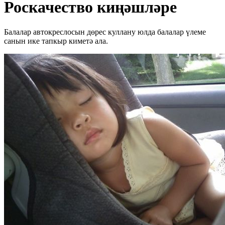
Роскачество киңәшләре
Балалар автокреслосын дөрес куллану юлда балалар үлеме
санын ике тапкыр киметә ала.