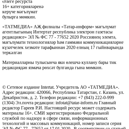
Әлеге ресурста
16+ категорияләренә
керүче мәгълүмат
булырга мөмкин.
«ТАТМЕДИА» АҖ филиалы «Татар-информ» мәгълүмат
агентлыгының Интертат республика электрон газетасы
редакциясе» ЭЛ № ФС 77 - 77652 2020 Россиянең элемтә,
мәгълүмати технологияләр һәм гаммәви коммуникацияләрне
күзәтчелек хезмәте тарафыннан 2020 елның 17 гыйнварында
теркәлгән
Материалларны тулысынча яки өлешчә куллану бары тик
редакциядән язмача рөхсәт булганда гына мөмкин.
© Сетевое издание Intertat. Учредитель АО «ТАТМЕДИА».
Адрес редакции: 420066, Республика Татарстан, г. Казань, ул.
Декабристов, д. 2. Телефон редакции: +7 (843) 222-0-999
(1304) Эл.почта редакции: infotat@tatar-inform.ru Главный
редактор Гареев Р.И. Настоящий ресурс может содержать
материалы 16+. СМИ зарегистрировано Федеральной
службой по надзору в сфере связи, информационных
технологий и массовых коммуникаций, номер записи серия
ЭЛ № ФС 77 - 77652 от 17.01.2020. В соответствии со статьей