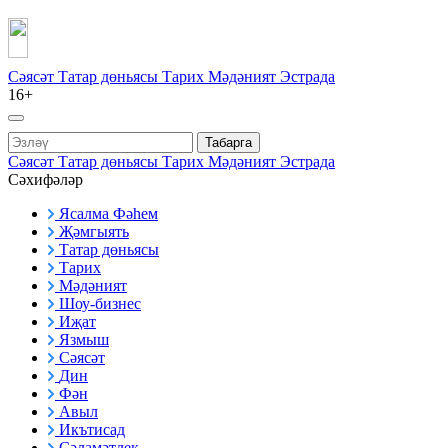
Сәясәт
Татар дөньясы
Тарих
Мәдәният
Эстрада
16+
Табарга
Сәясәт
Татар дөньясы
Тарих
Мәдәният
Эстрада
Сәхифәләр
Ясалма Фәһем
Җәмгыять
Татар дөньясы
Тарих
Мәдәният
Шоу-бизнес
Иҗат
Язмыш
Сәясәт
Дин
Фән
Авыл
Икътисад
Сәламәтлек