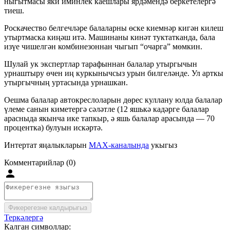
ныгытмасы яки иминлек каешлары ярдәмендә беркетелергә
тиеш.
Роскачество белгечләре балаларны өске киемнәр кигән килеш
утыртмаска киңәш итә. Машинаны кинәт туктатканда, бала
изүе чишелгән комбинезоннан чыгып “очарга” мөмкин.
Шулай ук экспертлар тарафыннан балалар утыргычын
урнаштыру өчен иң куркынычсыз урын билгеләнде. Ул арткы
утыргычның уртасында урнашкан.
Оешма балалар автокреслоларын дөрес куллану юлда балалар
үлеме санын киметергә сәләтле (12 яшькә кадәрге балалар
арасныда якынча ике тапкыр, ә яшь балалар арасында — 70
процентка) булуын искәртә.
Интертат яңалыкларын
MAX-каналында
укыгыз
Комментарийлар (0)
Фикерегезне калдырыгыз
Теркәлергә
Калган символлар: