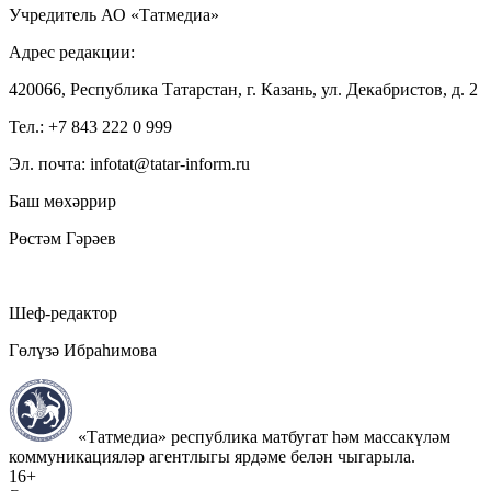
Учредитель АО «Татмедиа»
Адрес редакции:
420066, Республика Татарстан, г. Казань, ул. Декабристов, д. 2
Тел.: +7 843 222 0 999
Эл. почта: infotat@tatar-inform.ru
Баш мөхәррир
Рөстәм Гәрәев
Шеф-редактор
Гөлүзә Ибраһимова
«Татмедиа» республика матбугат һәм массакүләм
коммуникацияләр агентлыгы ярдәме белән чыгарыла.
16+