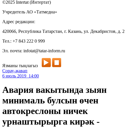
©2025 Intertat (Интертат)
Учредитель АО «Татмедиа»
Адрес редакции:
420066, Республика Татарстан, г. Казань, ул. Декабристов, д. 2
Тел.: +7 843 222 0 999
Эл. почта: infotat@tatar-inform.ru
Язманы тыңлагыз
Сорау-җавап
6 июль 2019 14:00
Авария вакытында зыян
минималь булсын өчен
автокреслоны ничек
урнаштырырга кирәк -