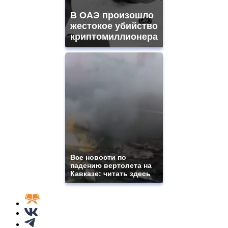
В ОАЭ произошло
жестокое убийство
криптомиллионера
Все новости по
падению вертолета на
Кавказе: читать здесь