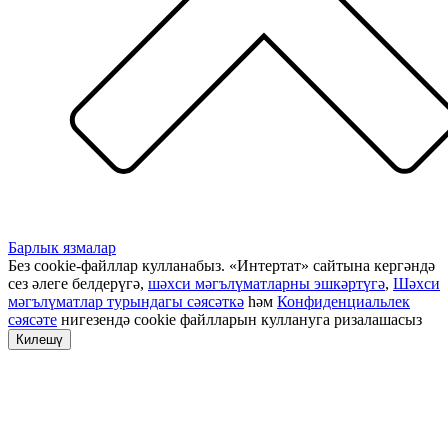
Барлык язмалар
Без cookie-файллар кулланабыз. «Интертат» сайтына кергәндә
сез әлеге белдерүгә,
шәхси мәгълүматларны эшкәртүгә
,
Шәхси
мәгълүматлар турындагы сәясәткә
һәм
Конфиденциальлек
сәясәте
нигезендә cookie файлларын куллануга ризалашасыз
Килешү