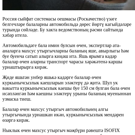
Россия сыйфат системасы оешмасы (Роскачество) үзәге
белгечләре балаларны автомобильдә дөрес йөртү кагыйдәләре
турында сөйләде. Бу хакта ведомствоның рәсми сайтында
хәбәр ителә.
Автомобильдәге бала имин булсын өчен, экспертлар ата-
аналарга махсус утыргычларны баланың яше, авырлыгы һәм
буе буенча сатып алырга киңәш итә. Яшь ярымга кадәр
балалар өчен аларны транспорт чарасы хәрәкәтенә каршы
урнаштырырга кирәк.
Җиде яшьтән унбер яшькә кадәрге балалар өчен
куркынычсызлык каешларын эләктерү дә җитә. Шул ук
вакытта куркынычсызлык каешы буе 150 см булган бала өчен
исәпләнгән һәм каешны эләктерү урыны баланың муеныннан
узмаска тиеш.
Балалар өчен махсус утыргыч автомобильнең алгы
утыргычында урнашкан икән, куркынычсызлык мендәрен
өзәргә кирәк.
Ныклык өчен махсус утыргыч мәҗбүри рәвештә ISOFIX