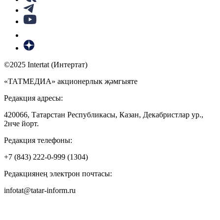
©2025 Intertat (Интертат)
«ТАТМЕДИА» акционерлык җәмгыяте
Редакция адресы:
420066, Татарстан Республикасы, Казан, Декабристлар ур.,
2нче йорт.
Редакция телефоны:
+7 (843) 222-0-999 (1304)
Редакциянең электрон почтасы:
infotat@tatar-inform.ru