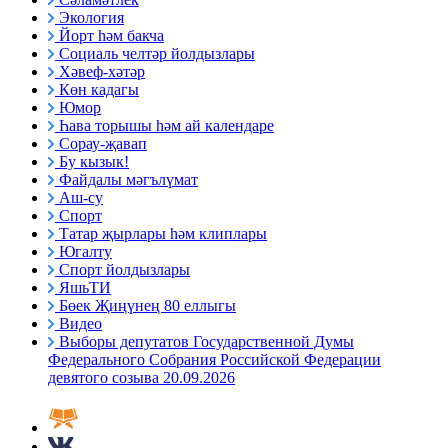
Экология
Йорт һәм бакча
Социаль челтәр йолдызлары
Хәвеф-хәтәр
Көн кадагы
Юмор
Һава торышы һәм ай календаре
Сорау-җавап
Бу кызык!
Файдалы мәгълүмат
Аш-су
Спорт
Татар җырлары һәм клиплары
Югалту
Спорт йолдызлары
ЯшьТИ
Бөек Җиңүнең 80 еллыгы
Видео
Выборы депутатов Государственной Думы
Федерального Собрания Российской Федерации
девятого созыва 20.09.2026