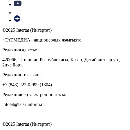
©2025 Intertat (Интертат)
«ТАТМЕДИА» акционерлык җәмгыяте
Редакция адресы:
420066, Татарстан Республикасы, Казан, Декабристлар ур.,
2нче йорт.
Редакция телефоны:
+7 (843) 222-0-999 (1304)
Редакциянең электрон почтасы:
infotat@tatar-inform.ru
©2025 Intertat (Интертат)