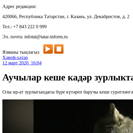
Адрес редакции:
420066, Республика Татарстан, г. Казань, ул. Декабристов, д. 2
Тел.: +7 843 222 0 999
Эл. почта: infotat@tatar-inform.ru
Язманы тыңлагыз
Хәвеф-хәтәр
12 март 2020 16:04
Аучылар кеше кадәр зурлыкта
Олы ир-ат зурлыгындагы бүре күтәреп баручы кеше сурәтләнгә