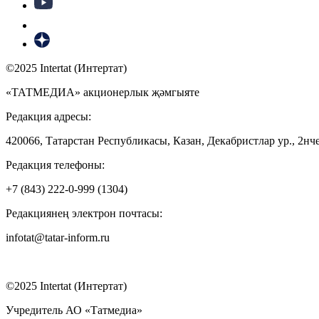
©2025 Intertat (Интертат)
«ТАТМЕДИА» акционерлык җәмгыяте
Редакция адресы:
420066, Татарстан Республикасы, Казан, Декабристлар ур., 2нче
Редакция телефоны:
+7 (843) 222-0-999 (1304)
Редакциянең электрон почтасы:
infotat@tatar-inform.ru
©2025 Intertat (Интертат)
Учредитель АО «Татмедиа»