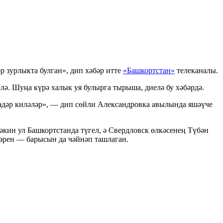
 зурлыкта булган», дип хәбәр итте
«Башкортстан»
телеканалы.
ә. Шуңа күрә халык уя булырга тырыша, диелә бу хәбәрдә.
кадәр киләләр», — дип сөйли Александровка авылында яшәүче
әкин ул Башкортстанда түгел, ә Свердловск өлкәсенең Түбән
әрен — барысын да чәйнәп ташлаган.