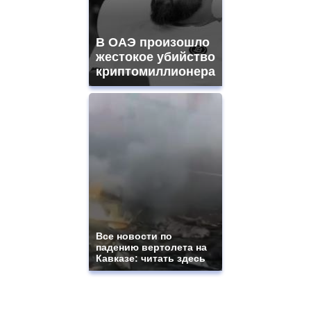
В ОАЭ произошло
жестокое убийство
криптомиллионера
Все новости по
падению вертолета на
Кавказе: читать здесь