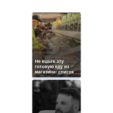
Не ешьте эту
готовую еду из
магазина: список