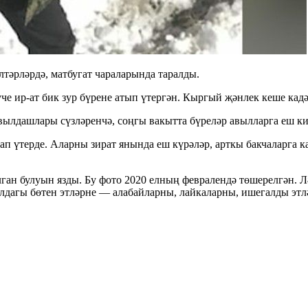
лтәрләрдә, матбугат чараларында таралды.
 ир-ат бик зур бүрене атып үтергән. Кыргый җәнлек кеше кадәр
вылдашлары сүзләренчә, соңгы вакытта бүреләр авылларга еш кил
ап үтерде. Аларны зират янында еш күрәләр, арткы бакчаларга 
лган булуын язды. Бу фото 2020 елның февралендә төшерелгән. Л
лдагы бөтен этләрне — алабайларны, лайкаларны, ишегалды этл