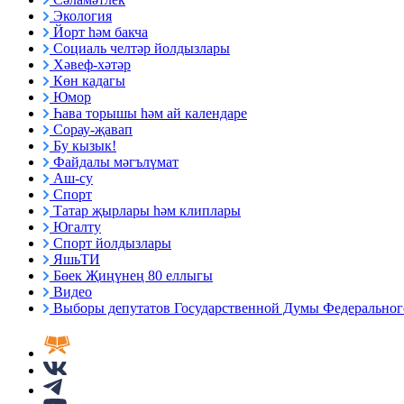
Экология
Йорт һәм бакча
Социаль челтәр йолдызлары
Хәвеф-хәтәр
Көн кадагы
Юмор
Һава торышы һәм ай календаре
Сорау-җавап
Бу кызык!
Файдалы мәгълүмат
Аш-су
Спорт
Татар җырлары һәм клиплары
Югалту
Спорт йолдызлары
ЯшьТИ
Бөек Җиңүнең 80 еллыгы
Видео
Выборы депутатов Государственной Думы Федерального