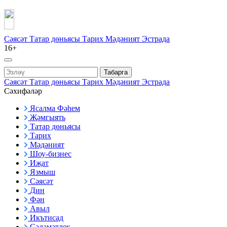
Сәясәт
Татар дөньясы
Тарих
Мәдәният
Эстрада
16+
Табарга
Сәясәт
Татар дөньясы
Тарих
Мәдәният
Эстрада
Сәхифәләр
Ясалма Фәһем
Җәмгыять
Татар дөньясы
Тарих
Мәдәният
Шоу-бизнес
Иҗат
Язмыш
Сәясәт
Дин
Фән
Авыл
Икътисад
Сәламәтлек