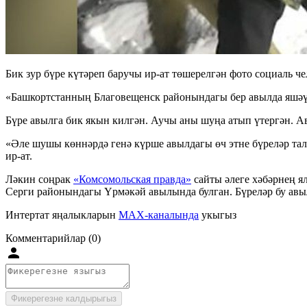
Бик зур бүре күтәреп баручы ир-ат төшерелгән фото социаль че
«Башкортстанның Благовещенск районындагы бер авылда яшәүче
Бүре авылга бик якын килгән. Аучы аны шуңа атып үтергән. А
«Әле шушы көннәрдә генә күрше авылдагы өч этне бүреләр тал
ир-ат.
Ләкин соңрак
«Комсомольская правда»
сайты әлеге хәбәрнең я
Серги районындагы Үрмәкәй авылында булган. Бүреләр бу авы
Интертат яңалыкларын
MAX-каналында
укыгыз
Комментарийлар (0)
Фикерегезне калдырыгыз