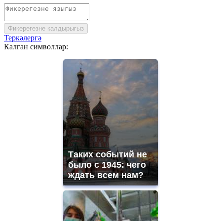
Фикерегезне калдырыгыз
Теркәлергә
Калган символлар:
Таких событий не
было с 1945: чего
ждать всем нам?