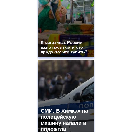
В магазинах России
ажиотаж из-за этого
продукта: что купить?
СМИ: В Химках на
полицейскую
машину напали и
подожгли.