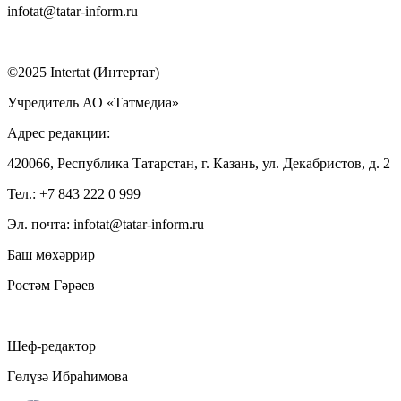
infotat@tatar-inform.ru
©2025 Intertat (Интертат)
Учредитель АО «Татмедиа»
Адрес редакции:
420066, Республика Татарстан, г. Казань, ул. Декабристов, д. 2
Тел.: +7 843 222 0 999
Эл. почта: infotat@tatar-inform.ru
Баш мөхәррир
Рөстәм Гәрәев
Шеф-редактор
Гөлүзә Ибраһимова