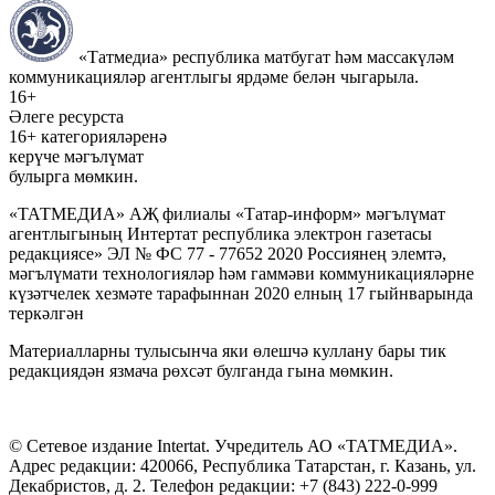
«Татмедиа» республика матбугат һәм массакүләм
коммуникацияләр агентлыгы ярдәме белән чыгарыла.
16+
Әлеге ресурста
16+ категорияләренә
керүче мәгълүмат
булырга мөмкин.
«ТАТМЕДИА» АҖ филиалы «Татар-информ» мәгълүмат
агентлыгының Интертат республика электрон газетасы
редакциясе» ЭЛ № ФС 77 - 77652 2020 Россиянең элемтә,
мәгълүмати технологияләр һәм гаммәви коммуникацияләрне
күзәтчелек хезмәте тарафыннан 2020 елның 17 гыйнварында
теркәлгән
Материалларны тулысынча яки өлешчә куллану бары тик
редакциядән язмача рөхсәт булганда гына мөмкин.
© Сетевое издание Intertat. Учредитель АО «ТАТМЕДИА».
Адрес редакции: 420066, Республика Татарстан, г. Казань, ул.
Декабристов, д. 2. Телефон редакции: +7 (843) 222-0-999