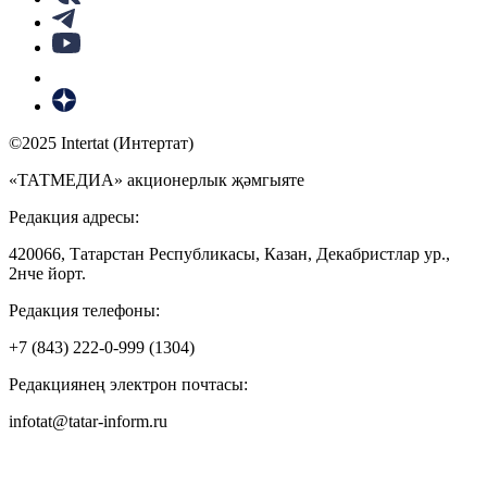
©2025 Intertat (Интертат)
«ТАТМЕДИА» акционерлык җәмгыяте
Редакция адресы:
420066, Татарстан Республикасы, Казан, Декабристлар ур.,
2нче йорт.
Редакция телефоны:
+7 (843) 222-0-999 (1304)
Редакциянең электрон почтасы:
infotat@tatar-inform.ru