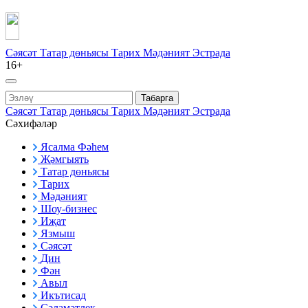
Сәясәт
Татар дөньясы
Тарих
Мәдәният
Эстрада
16+
Табарга
Сәясәт
Татар дөньясы
Тарих
Мәдәният
Эстрада
Сәхифәләр
Ясалма Фәһем
Җәмгыять
Татар дөньясы
Тарих
Мәдәният
Шоу-бизнес
Иҗат
Язмыш
Сәясәт
Дин
Фән
Авыл
Икътисад
Сәламәтлек