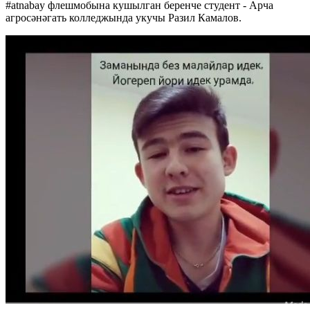
#atnabay флешмобына кушылган беренче студент - Арча
агросәнәгать колледжында укучы Разил Камалов.