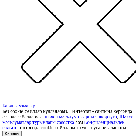
Барлык язмалар
Без cookie-файллар кулланабыз. «Интертат» сайтына кергәндә
сез әлеге белдерүгә,
шәхси мәгълүматларны эшкәртүгә
,
Шәхси
мәгълүматлар турындагы сәясәткә
һәм
Конфиденциальлек
сәясәте
нигезендә cookie файлларын куллануга ризалашасыз
Килешү