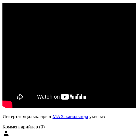
Интертат яңалыкларын
MAX-каналында
укыгыз
Комментарийлар (0)