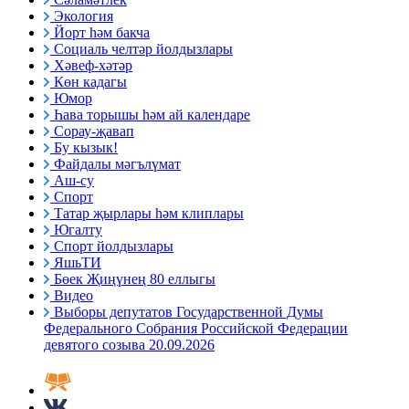
Экология
Йорт һәм бакча
Социаль челтәр йолдызлары
Хәвеф-хәтәр
Көн кадагы
Юмор
Һава торышы һәм ай календаре
Сорау-җавап
Бу кызык!
Файдалы мәгълүмат
Аш-су
Спорт
Татар җырлары һәм клиплары
Югалту
Спорт йолдызлары
ЯшьТИ
Бөек Җиңүнең 80 еллыгы
Видео
Выборы депутатов Государственной Думы
Федерального Собрания Российской Федерации
девятого созыва 20.09.2026