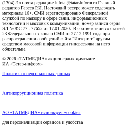
(1304) Эл.почта редакции: infotat@tatar-inform.ru Главный
редактор Гареев Р.И. Настоящий ресурс может содержать
материалы 16+. СМИ зарегистрировано Федеральной
службой по надзору в сфере связи, информационных
технологий и массовых коммуникаций, номер записи серия
ЭЛ № ФС 77 - 77652 от 17.01.2020. В соответствии со статьей
23 Федерального закона о СМИ от 27.12.1991 года при
распространении сообщений сайта “Интертат” другим
средством массовой информации гиперссылка на него
обязательна.
© 2026 «ТАТМЕДИА» акционерлык җәмгыяте
ИА «Татар-информ»
Политика о персональных данных
Антикоррупционная политика
АО «ТАТМЕДИА» использует «cookie»
для персонализации сервисов и удобства