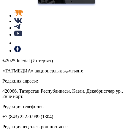
©2025 Intertat (Интертат)
«ТАТМЕДИА» акционерлык җәмгыяте
Редакция адресы:
420066, Татарстан Республикасы, Казан, Декабристлар ур.,
2нче йорт.
Редакция телефоны:
+7 (843) 222-0-999 (1304)
Редакциянең электрон почтасы: