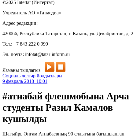
©2025 Intertat (Интертат)
Учредитель АО «Татмедиа»
Адрес редакции:
420066, Республика Татарстан, г. Казань, ул. Декабристов, д. 2
Тел.: +7 843 222 0 999
Эл. почта: infotat@tatar-inform.ru
Язманы тыңлагыз
Социаль челтәр йолдызлары
9 февраль 2018 10:01
#атнабай флешмобына Арча
студенты Разил Камалов
кушылды
Шагыйрь Әнгам Атнабаевның 90 еллыгына багышланган