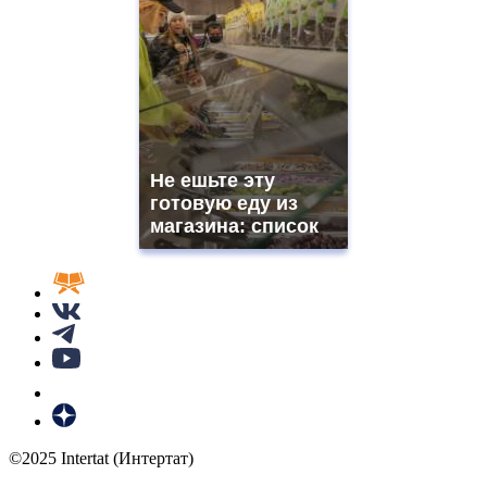
Не ешьте эту
готовую еду из
магазина: список
©2025 Intertat (Интертат)