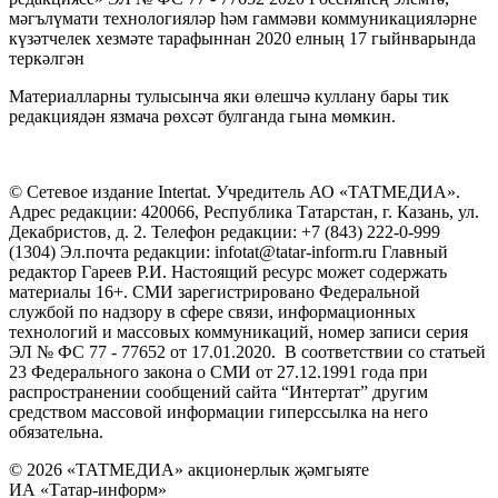
мәгълүмати технологияләр һәм гаммәви коммуникацияләрне
күзәтчелек хезмәте тарафыннан 2020 елның 17 гыйнварында
теркәлгән
Материалларны тулысынча яки өлешчә куллану бары тик
редакциядән язмача рөхсәт булганда гына мөмкин.
© Сетевое издание Intertat. Учредитель АО «ТАТМЕДИА».
Адрес редакции: 420066, Республика Татарстан, г. Казань, ул.
Декабристов, д. 2. Телефон редакции: +7 (843) 222-0-999
(1304) Эл.почта редакции: infotat@tatar-inform.ru Главный
редактор Гареев Р.И. Настоящий ресурс может содержать
материалы 16+. СМИ зарегистрировано Федеральной
службой по надзору в сфере связи, информационных
технологий и массовых коммуникаций, номер записи серия
ЭЛ № ФС 77 - 77652 от 17.01.2020. В соответствии со статьей
23 Федерального закона о СМИ от 27.12.1991 года при
распространении сообщений сайта “Интертат” другим
средством массовой информации гиперссылка на него
обязательна.
© 2026 «ТАТМЕДИА» акционерлык җәмгыяте
ИА «Татар-информ»