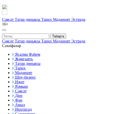
Сәясәт
Татар дөньясы
Тарих
Мәдәният
Эстрада
16+
Табарга
Сәясәт
Татар дөньясы
Тарих
Мәдәният
Эстрада
Сәхифәләр
Ясалма Фәһем
Җәмгыять
Татар дөньясы
Тарих
Мәдәният
Шоу-бизнес
Иҗат
Язмыш
Сәясәт
Дин
Фән
Авыл
Икътисад
Сәламәтлек