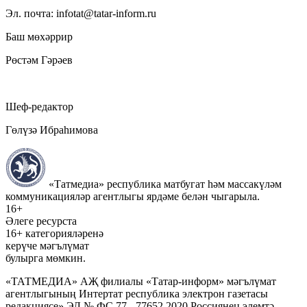
Эл. почта: infotat@tatar-inform.ru
Баш мөхәррир
Рөстәм Гәрәев
Шеф-редактор
Гөлүзә Ибраһимова
«Татмедиа» республика матбугат һәм массакүләм
коммуникацияләр агентлыгы ярдәме белән чыгарыла.
16+
Әлеге ресурста
16+ категорияләренә
керүче мәгълүмат
булырга мөмкин.
«ТАТМЕДИА» АҖ филиалы «Татар-информ» мәгълүмат
агентлыгының Интертат республика электрон газетасы
редакциясе» ЭЛ № ФС 77 - 77652 2020 Россиянең элемтә,