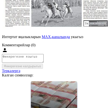
Интертат яңалыкларын
MAX-каналында
укыгыз
Комментарийлар (0)
Фикерегезне калдырыгыз
Теркәлергә
Калган символлар: