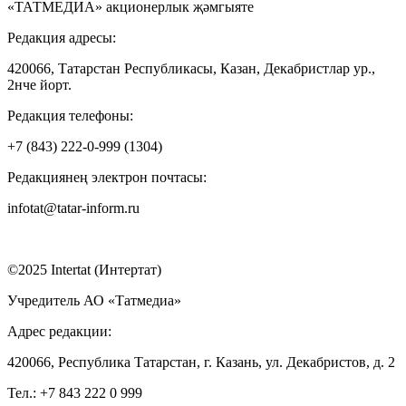
«ТАТМЕДИА» акционерлык җәмгыяте
Редакция адресы:
420066, Татарстан Республикасы, Казан, Декабристлар ур.,
2нче йорт.
Редакция телефоны:
+7 (843) 222-0-999 (1304)
Редакциянең электрон почтасы:
infotat@tatar-inform.ru
©2025 Intertat (Интертат)
Учредитель АО «Татмедиа»
Адрес редакции:
420066, Республика Татарстан, г. Казань, ул. Декабристов, д. 2
Тел.: +7 843 222 0 999