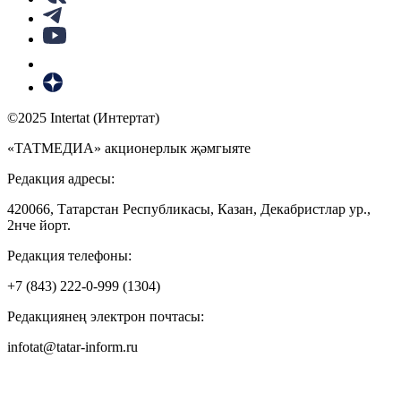
©2025 Intertat (Интертат)
«ТАТМЕДИА» акционерлык җәмгыяте
Редакция адресы:
420066, Татарстан Республикасы, Казан, Декабристлар ур.,
2нче йорт.
Редакция телефоны:
+7 (843) 222-0-999 (1304)
Редакциянең электрон почтасы:
infotat@tatar-inform.ru