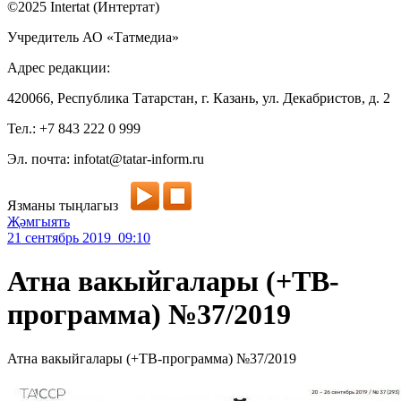
©2025 Intertat (Интертат)
Учредитель АО «Татмедиа»
Адрес редакции:
420066, Республика Татарстан, г. Казань, ул. Декабристов, д. 2
Тел.: +7 843 222 0 999
Эл. почта: infotat@tatar-inform.ru
Язманы тыңлагыз
Җәмгыять
21 сентябрь 2019 09:10
Атна вакыйгалары (+ТВ-
программа) №37/2019
Атна вакыйгалары (+ТВ-программа) №37/2019