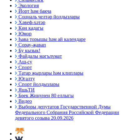
Экология
Йорт һәм бакча
Социаль челтәр йолдызлары
Хәвеф-хәтәр
Көн кадагы
Юмор
Һава торышы һәм ай календаре
Сорау-җавап
Бу кызык!
Файдалы мәгълүмат
Аш-су
Спорт
Татар җырлары һәм клиплары
Югалту
Спорт йолдызлары
ЯшьТИ
Бөек Җиңүнең 80 еллыгы
Видео
Выборы депутатов Государственной Думы
Федерального Собрания Российской Федерации
девятого созыва 20.09.2026