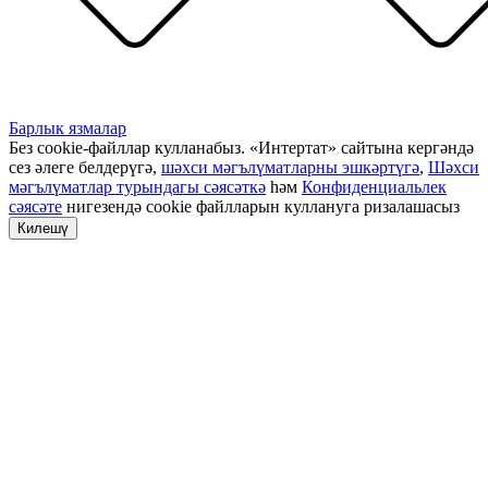
Барлык язмалар
Без cookie-файллар кулланабыз. «Интертат» сайтына кергәндә
сез әлеге белдерүгә,
шәхси мәгълүматларны эшкәртүгә
,
Шәхси
мәгълүматлар турындагы сәясәткә
һәм
Конфиденциальлек
сәясәте
нигезендә cookie файлларын куллануга ризалашасыз
Килешү