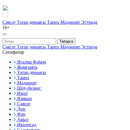
Сәясәт
Татар дөньясы
Тарих
Мәдәният
Эстрада
16+
Табарга
Сәясәт
Татар дөньясы
Тарих
Мәдәният
Эстрада
Сәхифәләр
Ясалма Фәһем
Җәмгыять
Татар дөньясы
Тарих
Мәдәният
Шоу-бизнес
Иҗат
Язмыш
Сәясәт
Дин
Фән
Авыл
Икътисад
Сәламәтлек