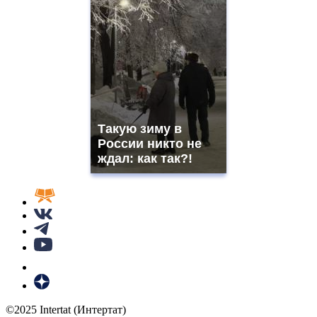
Такую зиму в
России никто не
ждал: как так?!
©2025 Intertat (Интертат)