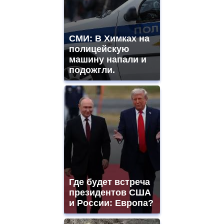
СМИ: В Химках на
полицейскую
машину напали и
подожгли.
Где будет встреча
президентов США
и России: Европа?