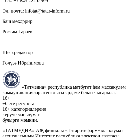
Тел.: +7 843 222 0 999
Эл. почта: infotat@tatar-inform.ru
Баш мөхәррир
Рөстәм Гәрәев
Шеф-редактор
Гөлүзә Ибраһимова
«Татмедиа» республика матбугат һәм массакүләм
коммуникацияләр агентлыгы ярдәме белән чыгарыла.
16+
Әлеге ресурста
16+ категорияләренә
керүче мәгълүмат
булырга мөмкин.
«ТАТМЕДИА» АҖ филиалы «Татар-информ» мәгълүмат
агентлыгының Интертат республика электрон газетасы