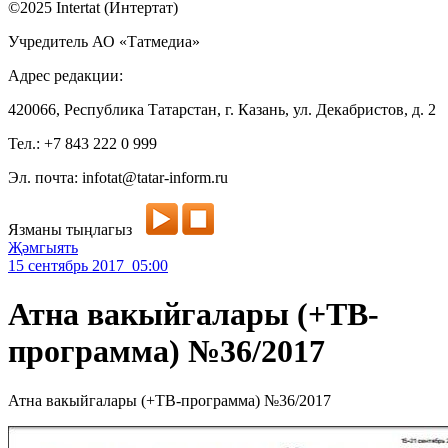
©2025 Intertat (Интертат)
Учредитель АО «Татмедиа»
Адрес редакции:
420066, Республика Татарстан, г. Казань, ул. Декабристов, д. 2
Тел.: +7 843 222 0 999
Эл. почта: infotat@tatar-inform.ru
Язманы тыңлагыз
Җәмгыять
15 сентябрь 2017 05:00
Атна вакыйгалары (+ТВ-
программа) №36/2017
Атна вакыйгалары (+ТВ-программа) №36/2017