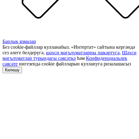
Барлык язмалар
Без cookie-файллар кулланабыз. «Интертат» сайтына кергәндә
сез әлеге белдерүгә,
шәхси мәгълүматларны эшкәртүгә
,
Шәхси
мәгълүматлар турындагы сәясәткә
һәм
Конфиденциальлек
сәясәте
нигезендә cookie файлларын куллануга ризалашасыз
Килешү