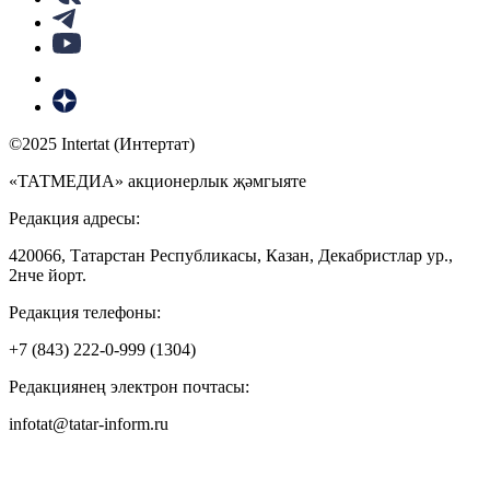
©2025 Intertat (Интертат)
«ТАТМЕДИА» акционерлык җәмгыяте
Редакция адресы:
420066, Татарстан Республикасы, Казан, Декабристлар ур.,
2нче йорт.
Редакция телефоны:
+7 (843) 222-0-999 (1304)
Редакциянең электрон почтасы:
infotat@tatar-inform.ru