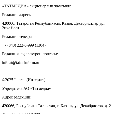
«ТАТМЕДИА» акционерлык җәмгыяте
Редакция адресы:
420066, Татарстан Республикасы, Казан, Декабристлар ур.,
2нче йорт.
Редакция телефоны:
+7 (843) 222-0-999 (1304)
Редакциянең электрон почтасы:
infotat@tatar-inform.ru
©2025 Intertat (Интертат)
Учредитель АО «Татмедиа»
Адрес редакции:
420066, Республика Татарстан, г. Казань, ул. Декабристов, д. 2