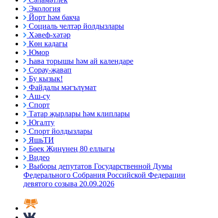
Экология
Йорт һәм бакча
Социаль челтәр йолдызлары
Хәвеф-хәтәр
Көн кадагы
Юмор
Һава торышы һәм ай календаре
Сорау-җавап
Бу кызык!
Файдалы мәгълүмат
Аш-су
Спорт
Татар җырлары һәм клиплары
Югалту
Спорт йолдызлары
ЯшьТИ
Бөек Җиңүнең 80 еллыгы
Видео
Выборы депутатов Государственной Думы
Федерального Собрания Российской Федерации
девятого созыва 20.09.2026