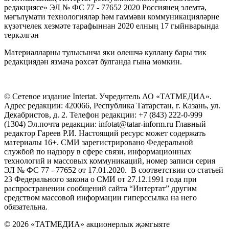
редакциясе» ЭЛ № ФС 77 - 77652 2020 Россиянең элемтә,
мәгълүмати технологияләр һәм гаммәви коммуникацияләрне
күзәтчелек хезмәте тарафыннан 2020 елның 17 гыйнварында
теркәлгән
Материалларны тулысынча яки өлешчә куллану бары тик
редакциядән язмача рөхсәт булганда гына мөмкин.
© Сетевое издание Intertat. Учредитель АО «ТАТМЕДИА».
Адрес редакции: 420066, Республика Татарстан, г. Казань, ул.
Декабристов, д. 2. Телефон редакции: +7 (843) 222-0-999
(1304) Эл.почта редакции: infotat@tatar-inform.ru Главный
редактор Гареев Р.И. Настоящий ресурс может содержать
материалы 16+. СМИ зарегистрировано Федеральной
службой по надзору в сфере связи, информационных
технологий и массовых коммуникаций, номер записи серия
ЭЛ № ФС 77 - 77652 от 17.01.2020. В соответствии со статьей
23 Федерального закона о СМИ от 27.12.1991 года при
распространении сообщений сайта “Интертат” другим
средством массовой информации гиперссылка на него
обязательна.
© 2026 «ТАТМЕДИА» акционерлык җәмгыяте