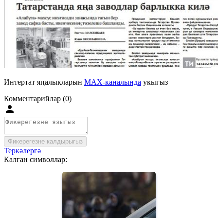
Интертат яңалыкларын
MAX-каналында
укыгыз
Комментарийлар (0)
Фикерегезне калдырыгыз
Теркәлергә
Калган символлар: