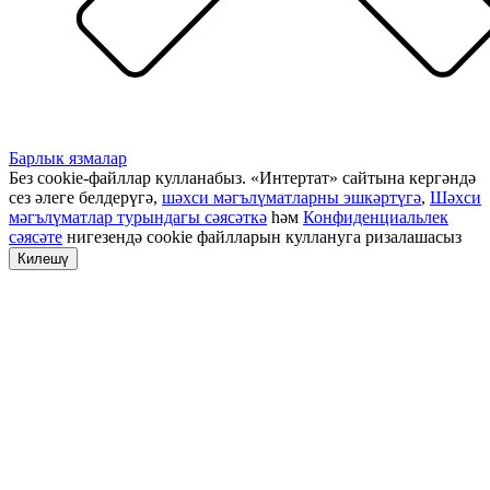
Барлык язмалар
Без cookie-файллар кулланабыз. «Интертат» сайтына кергәндә
сез әлеге белдерүгә,
шәхси мәгълүматларны эшкәртүгә
,
Шәхси
мәгълүматлар турындагы сәясәткә
һәм
Конфиденциальлек
сәясәте
нигезендә cookie файлларын куллануга ризалашасыз
Килешү