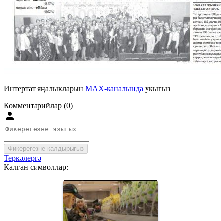
Интертат яңалыкларын
MAX-каналында
укыгыз
Комментарийлар (0)
Фикерегезне калдырыгыз
Теркәлергә
Калган символлар: