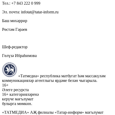
Тел.: +7 843 222 0 999
Эл. почта: infotat@tatar-inform.ru
Баш мөхәррир
Рөстәм Гәрәев
Шеф-редактор
Гөлүзә Ибраһимова
«Татмедиа» республика матбугат һәм массакүләм
коммуникацияләр агентлыгы ярдәме белән чыгарыла.
16+
Әлеге ресурста
16+ категорияләренә
керүче мәгълүмат
булырга мөмкин.
«ТАТМЕДИА» АҖ филиалы «Татар-информ» мәгълүмат