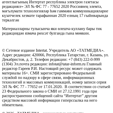
агентлыгының Интертат республика электрон газетасы
редакциясе» ЭЛ № ФС 77 - 77652 2020 Россиянең элемтә,
мәгълүмати технологияләр һәм гаммәви коммуникацияләрне
күзәтчелек хезмәте тарафыннан 2020 елның 17 гыйнварында
теркәлгән
Материалларны тулысынча яки өлешчә куллану бары тик
редакциядән язмача рөхсәт булганда гына мөмкин.
© Сетевое издание Intertat. Учредитель АО «ТАТМЕДИА».
Адрес редакции: 420066, Республика Татарстан, г. Казань, ул.
Декабристов, д. 2. Телефон редакции: +7 (843) 222-0-999
(1304) Эл.почта редакции: infotat@tatar-inform.ru Главный
редактор Гареев Р.И. Настоящий ресурс может содержать
материалы 16+. СМИ зарегистрировано Федеральной
службой по надзору в сфере связи, информационных
технологий и массовых коммуникаций, номер записи серия
ЭЛ № ФС 77 - 77652 от 17.01.2020. В соответствии со статьей
23 Федерального закона о СМИ от 27.12.1991 года при
распространении сообщений сайта “Интертат” другим
средством массовой информации гиперссылка на него
обязательна.