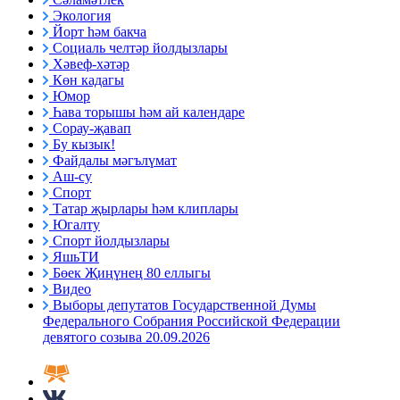
Экология
Йорт һәм бакча
Социаль челтәр йолдызлары
Хәвеф-хәтәр
Көн кадагы
Юмор
Һава торышы һәм ай календаре
Сорау-җавап
Бу кызык!
Файдалы мәгълүмат
Аш-су
Спорт
Татар җырлары һәм клиплары
Югалту
Спорт йолдызлары
ЯшьТИ
Бөек Җиңүнең 80 еллыгы
Видео
Выборы депутатов Государственной Думы
Федерального Собрания Российской Федерации
девятого созыва 20.09.2026