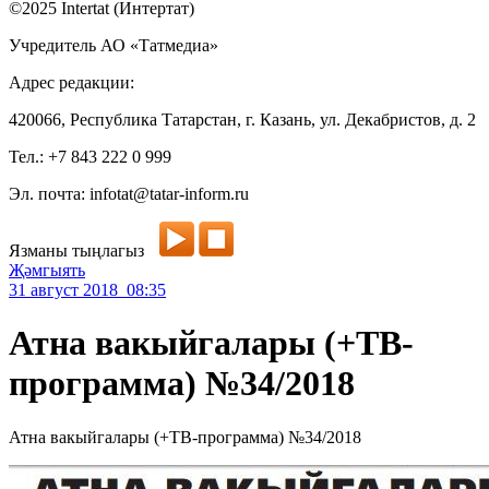
©2025 Intertat (Интертат)
Учредитель АО «Татмедиа»
Адрес редакции:
420066, Республика Татарстан, г. Казань, ул. Декабристов, д. 2
Тел.: +7 843 222 0 999
Эл. почта: infotat@tatar-inform.ru
Язманы тыңлагыз
Җәмгыять
31 август 2018 08:35
Атна вакыйгалары (+ТВ-
программа) №34/2018
Атна вакыйгалары (+ТВ-программа) №34/2018