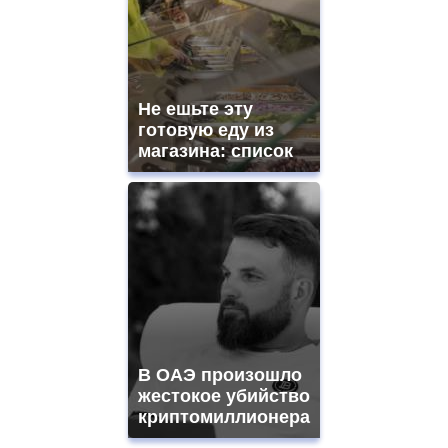
Не ешьте эту
готовую еду из
магазина: список
В ОАЭ произошло
жестокое убийство
криптомиллионера