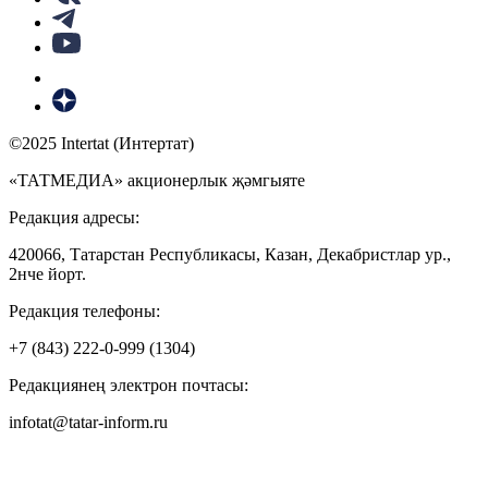
©2025 Intertat (Интертат)
«ТАТМЕДИА» акционерлык җәмгыяте
Редакция адресы:
420066, Татарстан Республикасы, Казан, Декабристлар ур.,
2нче йорт.
Редакция телефоны:
+7 (843) 222-0-999 (1304)
Редакциянең электрон почтасы:
infotat@tatar-inform.ru