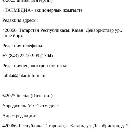
©2025 Intertat (Интертат)
«ТАТМЕДИА» акционерлык җәмгыяте
Редакция адресы:
420066, Татарстан Республикасы, Казан, Декабристлар ур.,
2нче йорт.
Редакция телефоны:
+7 (843) 222-0-999 (1304)
Редакциянең электрон почтасы:
infotat@tatar-inform.ru
©2025 Intertat (Интертат)
Учредитель АО «Татмедиа»
Адрес редакции:
420066, Республика Татарстан, г. Казань, ул. Декабристов, д. 2