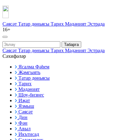
Сәясәт
Татар дөньясы
Тарих
Мәдәният
Эстрада
16+
Табарга
Сәясәт
Татар дөньясы
Тарих
Мәдәният
Эстрада
Сәхифәләр
Ясалма Фәһем
Җәмгыять
Татар дөньясы
Тарих
Мәдәният
Шоу-бизнес
Иҗат
Язмыш
Сәясәт
Дин
Фән
Авыл
Икътисад
Сәламәтлек