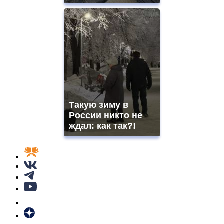
Такую зиму в
России никто не
ждал: как так?!