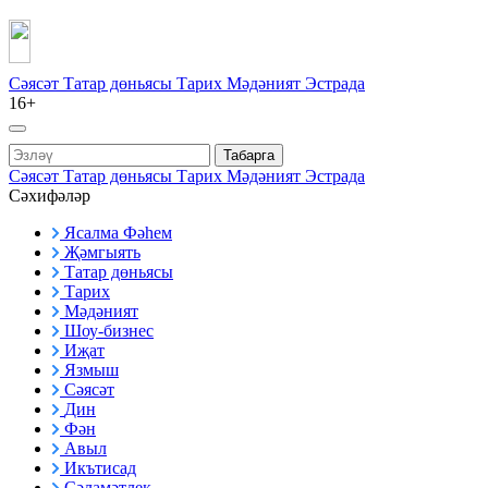
Сәясәт
Татар дөньясы
Тарих
Мәдәният
Эстрада
16+
Табарга
Сәясәт
Татар дөньясы
Тарих
Мәдәният
Эстрада
Сәхифәләр
Ясалма Фәһем
Җәмгыять
Татар дөньясы
Тарих
Мәдәният
Шоу-бизнес
Иҗат
Язмыш
Сәясәт
Дин
Фән
Авыл
Икътисад
Сәламәтлек