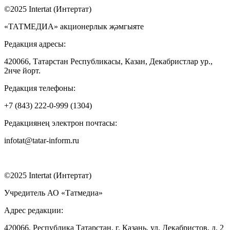
©2025 Intertat (Интертат)
«ТАТМЕДИА» акционерлык җәмгыяте
Редакция адресы:
420066, Татарстан Республикасы, Казан, Декабристлар ур.,
2нче йорт.
Редакция телефоны:
+7 (843) 222-0-999 (1304)
Редакциянең электрон почтасы:
infotat@tatar-inform.ru
©2025 Intertat (Интертат)
Учредитель АО «Татмедиа»
Адрес редакции:
420066, Республика Татарстан, г. Казань, ул. Декабристов, д. 2