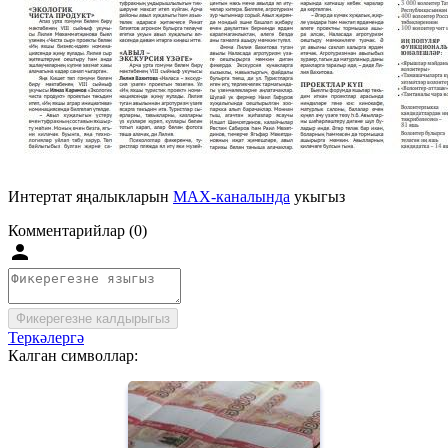
Интертат яңалыкларын
MAX-каналында
укыгыз
Комментарийлар (0)
Фикерегезне калдырыгыз
Теркәлергә
Калган символлар: