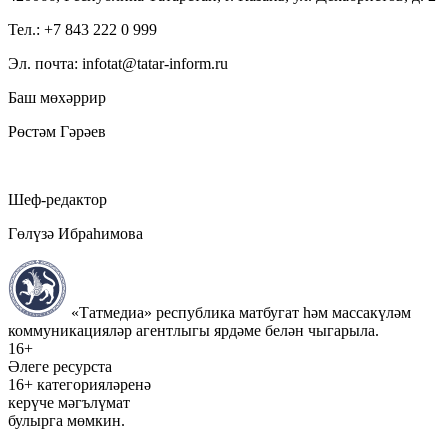
Тел.: +7 843 222 0 999
Эл. почта: infotat@tatar-inform.ru
Баш мөхәррир
Рөстәм Гәрәев
Шеф-редактор
Гөлүзә Ибраһимова
«Татмедиа» республика матбугат һәм массакүләм
коммуникацияләр агентлыгы ярдәме белән чыгарыла.
16+
Әлеге ресурста
16+ категорияләренә
керүче мәгълүмат
булырга мөмкин.