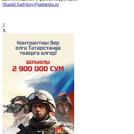
Shamil.Sadykov@tatmedia.ru
2
X