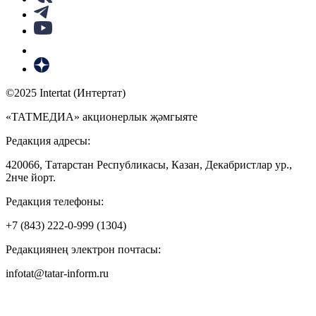
©2025 Intertat (Интертат)
«ТАТМЕДИА» акционерлык җәмгыяте
Редакция адресы:
420066, Татарстан Республикасы, Казан, Декабристлар ур.,
2нче йорт.
Редакция телефоны:
+7 (843) 222-0-999 (1304)
Редакциянең электрон почтасы:
infotat@tatar-inform.ru