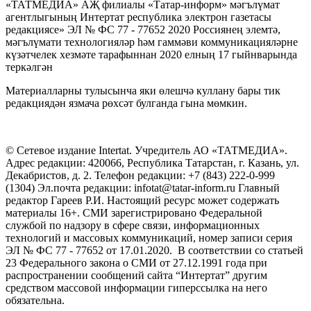
«ТАТМЕДИА» АҖ филиалы «Татар-информ» мәгълүмат
агентлыгының Интертат республика электрон газетасы
редакциясе» ЭЛ № ФС 77 - 77652 2020 Россиянең элемтә,
мәгълүмати технологияләр һәм гаммәви коммуникацияләрне
күзәтчелек хезмәте тарафыннан 2020 елның 17 гыйнварында
теркәлгән
Материалларны тулысынча яки өлешчә куллану бары тик
редакциядән язмача рөхсәт булганда гына мөмкин.
© Сетевое издание Intertat. Учредитель АО «ТАТМЕДИА».
Адрес редакции: 420066, Республика Татарстан, г. Казань, ул.
Декабристов, д. 2. Телефон редакции: +7 (843) 222-0-999
(1304) Эл.почта редакции: infotat@tatar-inform.ru Главный
редактор Гареев Р.И. Настоящий ресурс может содержать
материалы 16+. СМИ зарегистрировано Федеральной
службой по надзору в сфере связи, информационных
технологий и массовых коммуникаций, номер записи серия
ЭЛ № ФС 77 - 77652 от 17.01.2020. В соответствии со статьей
23 Федерального закона о СМИ от 27.12.1991 года при
распространении сообщений сайта “Интертат” другим
средством массовой информации гиперссылка на него
обязательна.