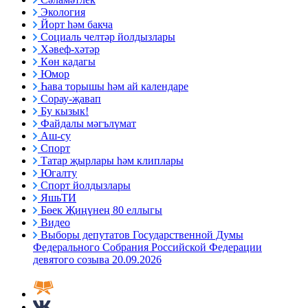
Экология
Йорт һәм бакча
Социаль челтәр йолдызлары
Хәвеф-хәтәр
Көн кадагы
Юмор
Һава торышы һәм ай календаре
Сорау-җавап
Бу кызык!
Файдалы мәгълүмат
Аш-су
Спорт
Татар җырлары һәм клиплары
Югалту
Спорт йолдызлары
ЯшьТИ
Бөек Җиңүнең 80 еллыгы
Видео
Выборы депутатов Государственной Думы
Федерального Собрания Российской Федерации
девятого созыва 20.09.2026