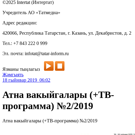
©2025 Intertat (Интертат)
Учредитель АО «Татмедиа»
Адрес редакции:
420066, Республика Татарстан, г. Казань, ул. Декабристов, д. 2
Тел.: +7 843 222 0 999
Эл. почта: infotat@tatar-inform.ru
Язманы тыңлагыз
Җәмгыять
18 гыйнвар 2019 06:02
Атна вакыйгалары (+ТВ-
программа) №2/2019
Атна вакыйгалары (+ТВ-программа) №2/2019