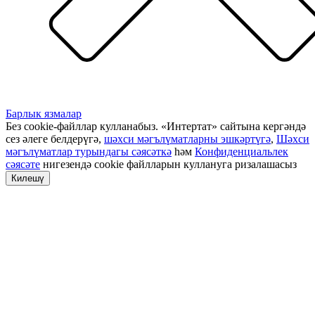
Барлык язмалар
Без cookie-файллар кулланабыз. «Интертат» сайтына кергәндә
сез әлеге белдерүгә,
шәхси мәгълүматларны эшкәртүгә
,
Шәхси
мәгълүматлар турындагы сәясәткә
һәм
Конфиденциальлек
сәясәте
нигезендә cookie файлларын куллануга ризалашасыз
Килешү