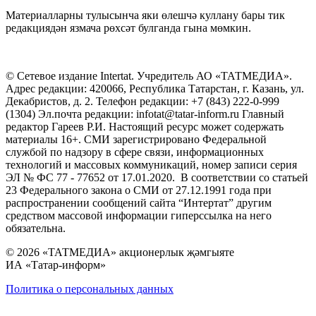
Материалларны тулысынча яки өлешчә куллану бары тик
редакциядән язмача рөхсәт булганда гына мөмкин.
© Сетевое издание Intertat. Учредитель АО «ТАТМЕДИА».
Адрес редакции: 420066, Республика Татарстан, г. Казань, ул.
Декабристов, д. 2. Телефон редакции: +7 (843) 222-0-999
(1304) Эл.почта редакции: infotat@tatar-inform.ru Главный
редактор Гареев Р.И. Настоящий ресурс может содержать
материалы 16+. СМИ зарегистрировано Федеральной
службой по надзору в сфере связи, информационных
технологий и массовых коммуникаций, номер записи серия
ЭЛ № ФС 77 - 77652 от 17.01.2020. В соответствии со статьей
23 Федерального закона о СМИ от 27.12.1991 года при
распространении сообщений сайта “Интертат” другим
средством массовой информации гиперссылка на него
обязательна.
© 2026 «ТАТМЕДИА» акционерлык җәмгыяте
ИА «Татар-информ»
Политика о персональных данных