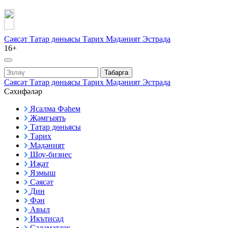
Сәясәт
Татар дөньясы
Тарих
Мәдәният
Эстрада
16+
Табарга
Сәясәт
Татар дөньясы
Тарих
Мәдәният
Эстрада
Сәхифәләр
Ясалма Фәһем
Җәмгыять
Татар дөньясы
Тарих
Мәдәният
Шоу-бизнес
Иҗат
Язмыш
Сәясәт
Дин
Фән
Авыл
Икътисад
Сәламәтлек