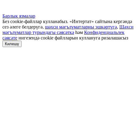
Барлык язмалар
Без cookie-файллар кулланабыз. «Интертат» сайтына кергәндә
сез әлеге белдерүгә,
шәхси мәгълүматларны эшкәртүгә
,
Шәхси
мәгълүматлар турындагы сәясәткә
һәм
Конфиденциальлек
сәясәте
нигезендә cookie файлларын куллануга ризалашасыз
Килешү