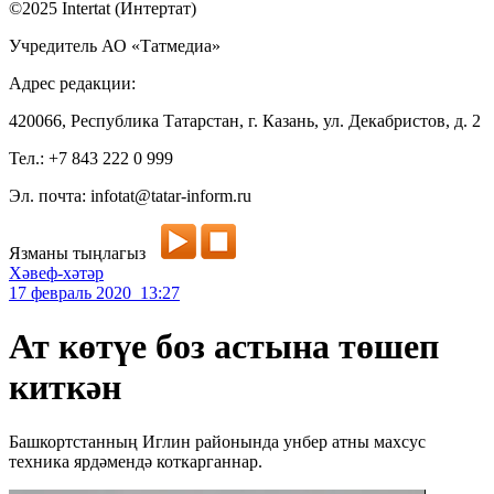
©2025 Intertat (Интертат)
Учредитель АО «Татмедиа»
Адрес редакции:
420066, Республика Татарстан, г. Казань, ул. Декабристов, д. 2
Тел.: +7 843 222 0 999
Эл. почта: infotat@tatar-inform.ru
Язманы тыңлагыз
Хәвеф-хәтәр
17 февраль 2020 13:27
Ат көтүе боз астына төшеп
киткән
Башкортстанның Иглин районында унбер атны махсус
техника ярдәмендә коткарганнар.