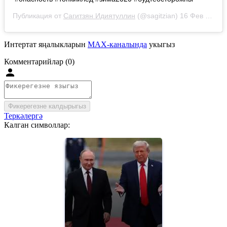
Публикация от
Сагитзян Идиятуллин
(@sagitzian)
16 Фев 2020 в 1:50 PST
Интертат яңалыкларын
MAX-каналында
укыгыз
Комментарийлар (0)
Фикерегезне калдырыгыз
Теркәлергә
Калган символлар: