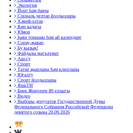
Экология
Йорт һәм бакча
Социаль челтәр йолдызлары
Хәвеф-хәтәр
Көн кадагы
Юмор
Һава торышы һәм ай календаре
Сорау-җавап
Бу кызык!
Файдалы мәгълүмат
Аш-су
Спорт
Татар җырлары һәм клиплары
Югалту
Спорт йолдызлары
ЯшьТИ
Бөек Җиңүнең 80 еллыгы
Видео
Выборы депутатов Государственной Думы
Федерального Собрания Российской Федерации
девятого созыва 20.09.2026