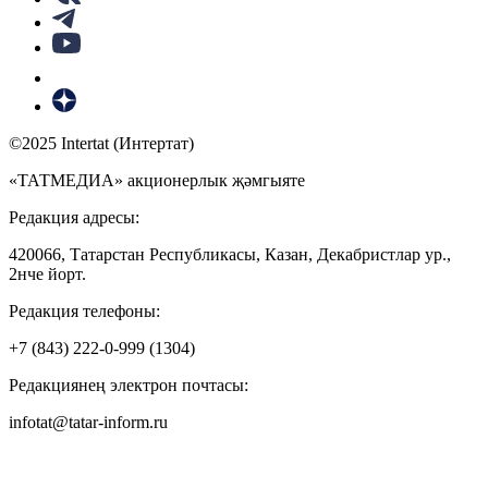
©2025 Intertat (Интертат)
«ТАТМЕДИА» акционерлык җәмгыяте
Редакция адресы:
420066, Татарстан Республикасы, Казан, Декабристлар ур.,
2нче йорт.
Редакция телефоны:
+7 (843) 222-0-999 (1304)
Редакциянең электрон почтасы:
infotat@tatar-inform.ru