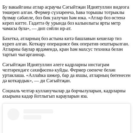
Бу вакыйганы атлар асраучы Сәгыйтҗан Идиятуллин видеога
төшереп алган. Фермер сүзләренчә, һава торышы тотрыклы
булмау сәбәпле, боз бик уалучан һәм юка. «Атлар боз өстенә
кереп китте. Гадәттә бу урында боз калынлыгы ярты метр
чамасы була», — дип сөйли ир-ат.
Бәхеткә, атларның боз астына китә башлавын кешеләр тиз
күреп алган. Коткару операциясе бик оператив оештырылган.
Атларны баулар ярдәмендә, кран һәм махсус техника белән
тартып чыгарганнар.
Сәгыйтҗан Идиятуллин әлеге кадрларны инстаграм
челтәрендәге сәхифәсенә куйды. Фермер сөенече белән
уртаклаша. «Аллаһка шөкер, бар да яхшы, атларның бөтенесен
дә коткардык», — ди Сәгыйтҗан.
Социаль челтәр кулланучылар да борчылуларын, кадрларны
ахырына кадәр йотлыгып карауларын яза.