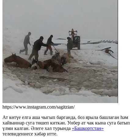
https://www.instagram.com/sagitzian/
Ат көтүе елга аша чыгып барганда, боз ярыла башлаган һәм
хайваннар суга төшеп киткән. Унбер ат чак кына суга батып
үлми калган. Әлеге хәл турында
«Башкортстан»
телевидениесе хәбәр итте.