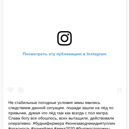
Посмотреть эту публикацию в Instagram
Не стабильные погодные условия зимы явились
следствием данной ситуации. лошади зашли на лёд по
привычке, думая что лёд там как всегда с пол метра.
Слава богу все обошлось, всех вытащили, действовали
оперативно. #буднифермера #конезаводчикидиятуллин
#опасность #тонкийлед #зима2020 #будтеосторожны