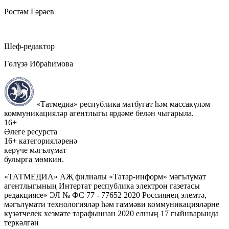
Рөстәм Гәрәев
Шеф-редактор
Гөлүзә Ибраһимова
«Татмедиа» республика матбугат һәм массакүләм
коммуникацияләр агентлыгы ярдәме белән чыгарыла.
16+
Әлеге ресурста
16+ категорияләренә
керүче мәгълүмат
булырга мөмкин.
«ТАТМЕДИА» АҖ филиалы «Татар-информ» мәгълүмат
агентлыгының Интертат республика электрон газетасы
редакциясе» ЭЛ № ФС 77 - 77652 2020 Россиянең элемтә,
мәгълүмати технологияләр һәм гаммәви коммуникацияләрне
күзәтчелек хезмәте тарафыннан 2020 елның 17 гыйнварында
теркәлгән