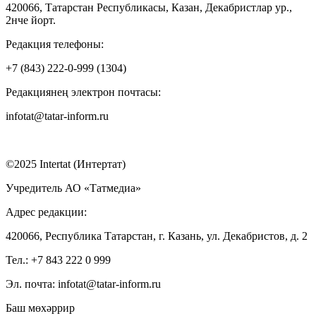
420066, Татарстан Республикасы, Казан, Декабристлар ур.,
2нче йорт.
Редакция телефоны:
+7 (843) 222-0-999 (1304)
Редакциянең электрон почтасы:
infotat@tatar-inform.ru
©2025 Intertat (Интертат)
Учредитель АО «Татмедиа»
Адрес редакции:
420066, Республика Татарстан, г. Казань, ул. Декабристов, д. 2
Тел.: +7 843 222 0 999
Эл. почта: infotat@tatar-inform.ru
Баш мөхәррир